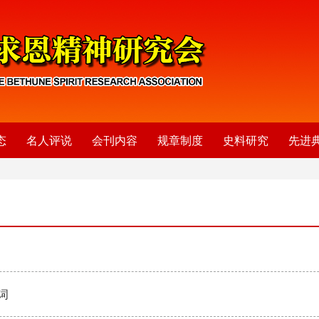
态
名人评说
会刊内容
规章制度
史料研究
先进
词