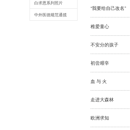
白求恩系列照片
“我要给自己改名”
中外医德规范通揽
稚爱童心
不安分的孩子
初尝艰辛
血 与 火
走进大森林
欧洲求知