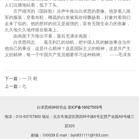
人们沉痛地站着，低下了头。
庄严雄浑的《国际歌》乐声中推出白求恩的塑像。他穿着八路
军的服装，穿着布鞋，稀疏的白发被风吹得飘扬着，好象对着我们
走来了似的。他的慈祥的但又是倔强的，富有无限生命力的形象，
久久地久久地停留在银幕上。
由画面下方推出字幕，最后充满全画面：
白求恩同志……毫无利己的动机，把中国人民的解放事业当作
他自己的事业，这是什么精神？这是国际主义的精神，这是共产主
义的精神，每一个中国共产党员都要学习这种精神。 ——毛泽东
下一篇：
一 只 鞋
上一篇：
七
白求恩精神研究会
京ICP备16027503号
电话：010-63707800 地址：北京市海淀区西四环中路6号定慧产业园A9号楼三
层320
邮编：100039 E-mail：byh931111@163.com