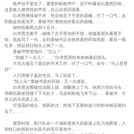
枪声似乎更近了。紧密的机枪声中，还不时爆发出轰然巨响，
这是敌人掷弹筒的声音，在山谷里回荡着。……
白求恩继续做手术，然后他丢下手里的器械，吁了一口气，走
到脸盆前面洗手。童秘书忙着收拾好最后的器械。……
闹钟指着两点四十五分。
白求恩洗着手，碰痛了左手受伤的手指，他皱着眉头看看手
指，低低骂了一句，走到童秘书正在收拾着的药箱前面，看见一瓶
红汞，抓起就往指头上倒了一点。
童秘书警觉地问：“怎么？”
“割破了一点儿！……”白求恩用纱布匆匆裹起指头。
方兆元做完了最后的手术工作，吁了一口气，命令：“马上坚壁
好!”
人们用被子盖好伤员，马上抬走了。
“快上马!”童秘书盖好药箱，又一次催促。
白求恩连围裙也没顾上脱，就翻身上了马。他用力兜转马头，
用脚后跟使劲撞了下马肚子，马泼刺刺地飞奔下山……童秘书、方
兆元的马也跟上去。
空荡荡的戏台。朔风吹过，把地下丢着的血污的纱布棉花都扫
走了。……
黄昏时候，医疗队在一个倾斜度很大的陡坡上吃力地爬着，人
和牲口的剪影衬在西天的苍茫暮色中。……