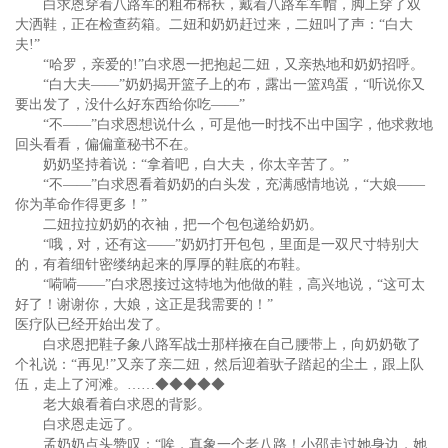
白求恩穿着八路军的粗布棉袄，戴着八路军军帽，脚上穿了双
大洒鞋，正在检查药箱。二妞和奶奶赶过来，二妞叫了声：“白大
夫!”
“哈罗，亲爱的!”白求恩一把抱起二妞，又亲热地和奶奶招呼。
“白大夫——”奶奶揭开篮子上的布，露出一篮鸡蛋，“听说你又
要出发了，没什么好东西给你吃——”
“不——”白求恩想说什么，可是他一时找不出中国字，他求救地
回头看看，偏偏童秘书不在。
奶奶坚持着说：“拿着吧，白大夫，你太辛苦了。”
“不——”白求恩看着奶奶的白头发，充满感情地说，“大娘——
你为革命作得更多！”
二妞拉拉奶奶的衣袖，把一个包包递给奶奶。
“哦，对，还有这——”奶奶打开包包，里面是一双尺寸特别大
的，有着细针密缕纳起来的厚厚的鞋底的布鞋。
“嗬嗬——”白求恩接过这特地为他做的鞋，高兴地说，“这可太
好了！谢谢你，大娘，这正是我需要的！”
医疗队已经开始出发了。
白求恩把鞋子象八路军战士那样掖在自己腰带上，向奶奶敬了
个礼说：“再见!”又亲了亲二妞，然后迎着驮子踏起的尘土，跟上队
伍，走上了河滩。……◆◆◆◆◆
老大娘看着白求恩的背影。
白求恩走远了。
孟奶奶点头赞叹：“唉，真象一个老八路！小邵走过她身边，她