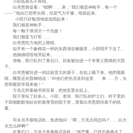
小邵低着头不肯唱。
白求恩敦促着：“唱啊!……来，‘我们都是神枪手，每一个
——’”他自己想带头唱，但是气力不够，呛咳起来。
小邵只好勉强地低低唱起来：
我们都是神枪手，
每一颗子弹消灭一个仇敌！
我们都是飞行军……
白求恩吃力地闭上限晴。
似乎有一个象棉花一样的东西堵在喉咙里，小邵唱不下去了。
……他抽抽噎噎地哭起来。……
傍晚，医疗队到了黄石口。担架被抬进一个有黄土围墙的大院
子。
白求恩被扶进一间比较宽大的屋子，在炕上睡下来。他闭着眼
睛，嘴里还在昏糊地说：“叫他们把伤员送到这里 来……方，头
部和腹部等我来做！”
方兆元和童秘书答应着，把他安置在炕上。
院子里站了好多人。小邵、老张、医疗队的护士们、村子里的
干部都默默地站在积着厚雪的院子里，望着白求恩那间屋子的纸
窗。
司令员手握电话机，焦虑地问：“喂，方兆元同志吗？……白大
夫怎么样啊?”
在黄石口，方兆元拿着电话耳机：“很严重，已经不能再走了，