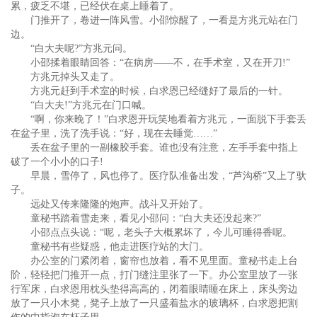
累，疲乏不堪，已经伏在桌上睡着了。
门推开了，卷进一阵风雪。小邵惊醒了，一看是方兆元站在门
边。
“白大夫呢?”方兆元问。
小邵揉着眼睛回答：“在病房——不，在手术室，又在开刀!”
方兆元掉头又走了。
方兆元赶到手术室的时候，白求恩已经缝好了最后的一针。
“白大夫!”方兆元在门口喊。
“啊，你来晚了！”白求恩开玩笑地看着方兆元，一面脱下手套丢
在盆子里，洗了洗手说：“好，现在去睡觉……”
丢在盆子里的一副橡胶手套。谁也没有注意，左手手套中指上
破了一个小小的口子!
早晨，雪停了，风也停了。医疗队准备出发，“芦沟桥”又上了驮
子。
远处又传来隆隆的炮声。战斗又开始了。
童秘书踏着雪走来，看见小邵问：“白大夫还没起来?”
小邵点点头说：“呢，老头子大概累坏了，今儿可睡得香呢。
童秘书有些疑惑，他走进医疗站的大门。
办公室的门紧闭着，窗帘也放着，看不见里面。童秘书走上台
阶，轻轻把门推开一点，打门缝注里张了一下。办公室里放了一张
行军床，白求恩用枕头垫得高高的，闭着眼睛睡在床上，床头旁边
放了一只小木凳，凳子上放了一只盛着盐水的玻璃杯，白求恩把割