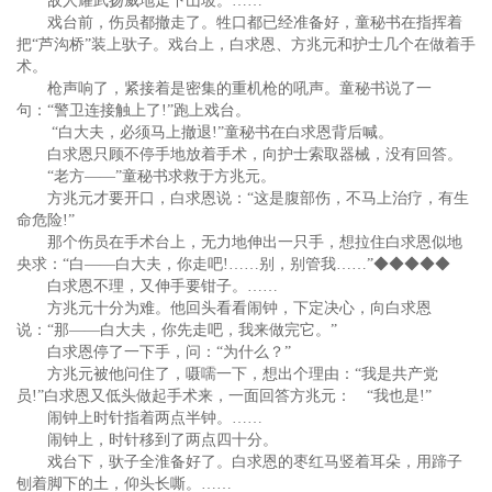
敌人耀武扬威地走下山坡。……
戏台前，伤员都撤走了。牲口都已经准备好，童秘书在指挥着
把“芦沟桥”装上驮子。戏台上，白求恩、方兆元和护士几个在做着手
术。
枪声响了，紧接着是密集的重机枪的吼声。童秘书说了一
句：“警卫连接触上了!”跑上戏台。
“白大夫，必须马上撤退!”童秘书在白求恩背后喊。
白求恩只顾不停手地放着手术，向护士索取器械，没有回答。
“老方——”童秘书求救于方兆元。
方兆元才要开口，白求恩说：“这是腹部伤，不马上治疗，有生
命危险!”
那个伤员在手术台上，无力地伸出一只手，想拉住白求恩似地
央求：“白——白大夫，你走吧!……别，别管我……”◆◆◆◆◆
白求恩不理，又伸手要钳子。……
方兆元十分为难。他回头看看闹钟，下定决心，向白求恩
说：“那——白大夫，你先走吧，我来做完它。”
白求恩停了一下手，问：“为什么？”
方兆元被他问住了，嗫嚅一下，想出个理由：“我是共产党
员!”白求恩又低头做起手术来，一面回答方兆元： “我也是!”
闹钟上时针指着两点半钟。……
闹钟上，时针移到了两点四十分。
戏台下，驮子全淮备好了。白求恩的枣红马竖着耳朵，用蹄子
刨着脚下的土，仰头长嘶。……