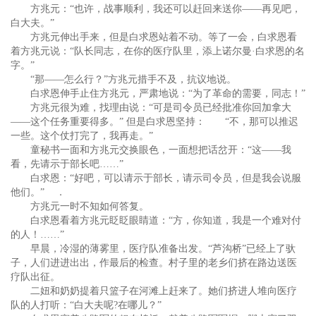
方兆元：“也许，战事顺利，我还可以赶回来送你——再见吧，
白大夫。”
方兆元伸出手来，但是白求恩站着不动。等了一会，白求恩看
着方兆元说：“队长同志，在你的医疗队里，添上诺尔曼·白求恩的名
字。”
“那——怎么行？”方兆元措手不及，抗议地说。
白求恩伸手止住方兆元，严肃地说：“为了革命的需要，同志！”
方兆元很为难，找理由说：“可是司令员已经批准你回加拿大
——这个任务重要得多。” 但是白求恩坚持： “不，那可以推迟
一些。这个仗打完了，我再走。”
童秘书一面和方兆元交换眼色，一面想把话岔开：“这——我
看，先请示于部长吧……”
白求恩：“好吧，可以请示于部长，请示司令员，但是我会说服
他们。” ．
方兆元一时不知如何答复。
白求恩看着方兆元眨眨眼睛道：“方，你知道，我是一个难对付
的人！……”
早晨，冷湿的薄雾里，医疗队准备出发。“芦沟桥”已经上了驮
子，人们进进出出，作最后的检查。村子里的老乡们挤在路边送医
疗队出征。
二妞和奶奶提着只篮子在河滩上赶来了。她们挤进人堆向医疗
队的人打听：“白大夫呢?在哪儿？”