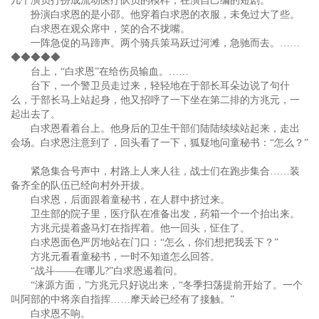
几个演员打扮成流动医疗队员的模样，在演自己编的短剧。
扮演白求恩的是小邵。他穿着白求恩的衣服，未免过大了些。
白求恩在观众席中，笑的合不拢嘴。
一阵急促的马蹄声。两个骑兵策马跃过河滩，急驰而去。……
◆◆◆◆◆
台上，“白求恩”在给伤员输血。……
台下，一个警卫员走过来，轻轻地在于部长耳朵边说了句什
么，于部长马上站起身，他又招呼了一下坐在第二排的方兆元，一
起出去了。
白求恩看着台上。他身后的卫生干部们陆陆续续站起来，走出
会场。白求恩注意到了，回头看了一下，狐疑地问童秘书：“怎么？”
紧急集合号声中，村路上人来人往，战士们在跑步集合……装
备齐全的队伍已经向村外开拔。
白求恩，后面跟着童秘书，在人群中挤过来。
卫生部的院子里，医疗队在准备出发，药箱一个一个抬出来。
方兆元提着盏马灯在指挥着。他一回头，怔住了。
白求恩面色严厉地站在门口：“怎么，你们想把我丢下？”
方兆元看看童秘书，一时不知道怎么回答。
“战斗——在哪儿?”白求恩遏着问。
“涞源方面，”方兆元只好说出来，“冬季扫荡提前开始了。一个
叫阿部的中将亲自指挥……摩天岭已经有了接触。”
白求恩不响。