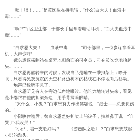
“喂！喂！……”是凌医生在接电话，“什么?白大夫！血液中
毒!……”
“啊?!”军区卫生部，于部长手里拿着电话耳机，“白大夫血液中
毒!……”
“白求恩大夫！……血液中毒！……”司令部里，一位参谋拿着耳
机，大声惊呼!
镜头迅速摇到站在桌旁地图前面的司令员，司令员吃惊地抬起
头。……
白求恩再醒转来的时候，发现自己是睡在一乘担架上；睁开
眼，只看得见灰沉沉的天空和路边树木的枯枝在不停地向后移动。
炮声已经听不见了。
白求恩听见有人在旁边低声地啜泣。他吃力地转过头来，看见
是小邵跟在他的担架旁边，用手背揉着眼睛。
“哭什么，小鬼？”白求恩努力作出笑容说，“战士——总要负伤
的。”
小邵咬住嘴唇，替白求恩盖好担架上的被子，抽着鼻于说：“谁
哭了?我没哭！”
“小邵，唱一支歌好吗？……《游击队之歌》？”白求恩想鼓起
小邵的劲头。