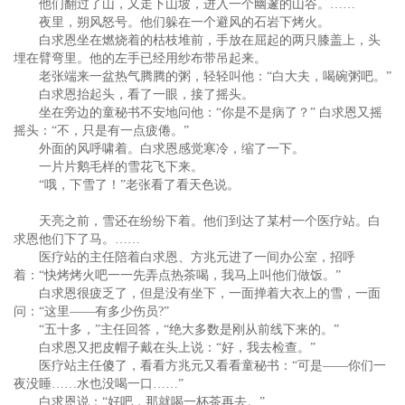
他们翻过了山，又走下山坡，进入一个幽邃的山谷。……
夜里，朔风怒号。他们躲在一个避风的石岩下烤火。
白求恩坐在燃烧着的枯枝堆前，手放在屈起的两只膝盖上，头
埋在臂弯里。他的左手已经用纱布带吊起来。
老张端来一盆热气腾腾的粥，轻轻叫他：“白大夫，喝碗粥吧。”
白求恩抬起头，看了一眼，接了摇头。
坐在旁边的童秘书不安地问他：“你是不是病了？” 白求恩又摇
摇头：“不，只是有一点疲倦。”
外面的风呼啸着。白求恩感觉寒冷，缩了一下。
一片片鹅毛样的雪花飞下来。
“哦，下雪了！”老张看了看天色说。
天亮之前，雪还在纷纷下着。他们到达了某村一个医疗站。白
求恩他们下了马。……
医疗站的主任陪着白求恩、方兆元进了一间办公室，招呼
着：“快烤烤火吧一一先弄点热茶喝，我马上叫他们做饭。”
白求恩很疲乏了，但是没有坐下，一面掸着大衣上的雪，一面
问：“这里——有多少伤员?”
“五十多，”主任回答，“绝大多数是刚从前线下来的。”
白求恩又把皮帽子戴在头上说：“好，我去检查。”
医疗站主任傻了，看看方兆元又看看童秘书：“可是——你们一
夜没睡……水也没喝一口……”
白求恩说：“好吧，那就喝一杯茶再去。”