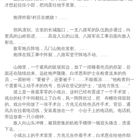
才想起拉住小邵，把鸡蛋往他手里塞。……
炮弹炸裂!村庄在燃烧！……
朔风凛别。古老的长城隘口，一支八路军的队伍跑步通过，向
更高的山岭前进。……高耸入云的山顶。八路军在工事后面向敌入
射击。……
敌军炮兵阵地，几门山炮在发射。……
炮弹在我工事中炸裂，八路军坚守阵地不动。……
山拗里，一个避风的陡坡前边，放了一排睡着伤员的担架，后
面还在陆续抬来。远处炮声隆隆。白求恩和护士在检查送来的伤
员，一面吩咐：“要被子，还要被子！……不能着凉……”他检查到一
个需要马上动手术的伤号，告诉在登记的护士，“送给方医生……”
坡上是一座孤零零的小戏台。这时已经布置成了一个手术室，
戏台的柱子中间都拉上了白布，风一阵阵吹过，把 布幔吹得鼓鼓
的。戏台中间放了一张手术台，方兆元在给伤员作手术。背后，通
讯兵在拉着电话线，安装着放在一个 小台子上的电话机。电话机
旁边放着一只小闹钟。
敌人向山头冲锋，被我密集的机枪手榴弹一顿迎头痛击，溃退
下去。……
小戏台上的手术室里，方兆元在作着手术，白求恩在给他作助