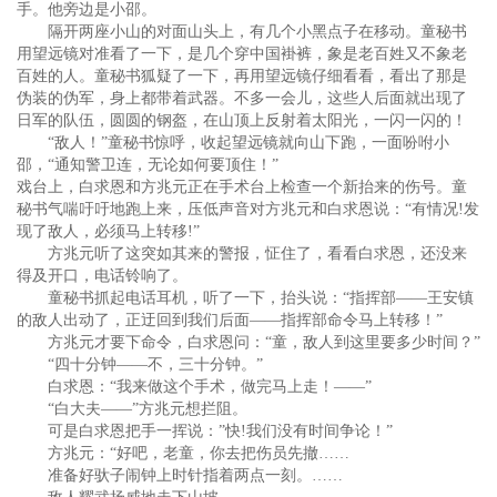
手。他旁边是小邵。
隔开两座小山的对面山头上，有几个小黑点子在移动。童秘书
用望远镜对准看了一下，是几个穿中国褂裤，象是老百姓又不象老
百姓的人。童秘书狐疑了一下，再用望远镜仔细看看，看出了那是
伪装的伪军，身上都带着武器。不多一会儿，这些人后面就出现了
日军的队伍，圆圆的钢盔，在山顶上反射着太阳光，一闪一闪的！
“敌人！”童秘书惊呼，收起望远镜就向山下跑，一面吩咐小
邵，“通知警卫连，无论如何要顶住！”
戏台上，白求恩和方兆元正在手术台上检查一个新抬来的伤号。童
秘书气喘吁吁地跑上来，压低声音对方兆元和白求恩说：“有情况!发
现了敌人，必须马上转移!”
方兆元听了这突如其来的警报，怔住了，看看白求恩，还没来
得及开口，电话铃响了。
童秘书抓起电话耳机，听了一下，抬头说：“指挥部——王安镇
的敌人出动了，正迂回到我们后面——指挥部命令马上转移！”
方兆元才要下命令，白求恩问：“童，敌人到这里要多少时间？”
“四十分钟——不，三十分钟。”
白求恩：“我来做这个手术，做完马上走！——”
“白大夫——”方兆元想拦阻。
可是白求恩把手一挥说：”快!我们没有时间争论！”
方兆元：“好吧，老童，你去把伤员先撤……
准备好驮子闹钟上时针指着两点一刻。……