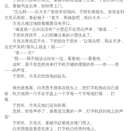
于部长只好和方兆元、童秘书轻轻地退了出来。于部长和方兆
元、童秘书走出来，轻轻带上门。
“怎么样——白大夫?”老张关切地问。于部长摇接头。老张走到
方兆元面前，卷起袖子：“老方，再抽血吧，给白大夫——”
方兆元难过地咬着嘴唇没有开口。
“难道就一点办法没有?”小贾忍不住哭出声来，“难道……”
于部长挥挥手，人们把嗓泣着的小贾扶走了。
方兆元再也忍不住，下把抓住于部长：“让我去吧，我去天津，
去北平买药!我马上就走！我——”
“老——方!”
“我——我不能这么站在一边，看着他——看着他……”
这时，屋子里忽然传来打字机字键的缓慢的答——答——答
——的声音。
于部长、方兆元吃惊地抬起头。
烛光摇曳着。白求恩半身靠在枕头上，把打字机拖在自己面
前，吃力地用一只手在字盘上一个字母一个字母地打着……打
着……
于部长、方兆元他们还在听着。
忽然，答答声停了，接着是沉重的一声，打字机跌到地上的声
音!
于部长、方兆元、童秘书赶紧抢步推门而入。
白求恩喘息着歪在床上，打字机已经滑到地上。