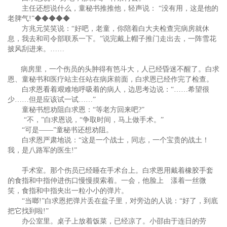
主任还想说什么，童秘书推推他，轻声说： “没有用，这是他的
老脾气!”◆◆◆◆◆
方兆元笑笑说：“好吧，老童，你陪着白大夫检查完病房就休
息，我去和司令部联系一下。”说完戴上帽子推门走出去，一阵雪花
披风刮进来。……
病房里，一个伤员的头肿得有笆斗大，人已经昏迷不醒了。白求
恩、童秘书和医疗站主任站在病床前面，白求恩已经作完了检查。
白求恩看着艰难地呼吸着的病人，边思考边说：“……希望很
少……但是应该试一试……”
童秘书想劝阻白求恩：“等老方回来吧?”
“不，”白求恩说，“争取时间，马上做手术。”
“可是——”童秘书还想劝阻。
白求恩严肃地说：“这是一个战士，同志，一个宝贵的战土！
我，是八路军的医生!”
手术室。那个伤员已经睡在手术台上。白求恩用戴着橡胶手套
的食指和中指仲进伤口慢慢摸索着。一会，他脸上 漾着一丝微
笑，食指和中指夹出一粒小小的弹片。
“当啷!”白求恩把弹片丢在盆子里，对旁边的人说：“好了，到底
把它找到啦!”
办公室里。桌子上放着饭菜，已经凉了。小邵由于连日的劳