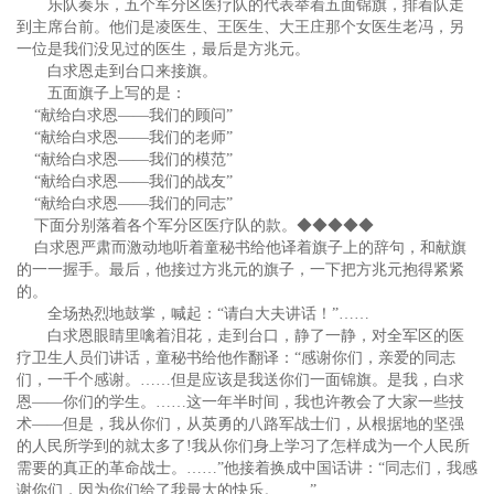
乐队奏乐，五个军分区医疗队的代表举着五面锦旗，排着队走
到主席台前。他们是凌医生、王医生、大王庄那个女医生老冯，另
一位是我们没见过的医生，最后是方兆元。
白求恩走到台口来接旗。
五面旗子上写的是：
“献给白求恩——我们的顾问”
“献给白求恩——我们的老师”
“献给白求恩——我们的模范”
“献给白求恩——我们的战友”
“献给白求恩——我们的同志”
下面分别落着各个军分区医疗队的款。◆◆◆◆◆
白求恩严肃而激动地听着童秘书给他译着旗子上的辞句，和献旗
的一一握手。最后，他接过方兆元的旗子，一下把方兆元抱得紧紧
的。
全场热烈地鼓掌，喊起：“请白大夫讲话！”……
白求恩眼睛里噙着泪花，走到台口，静了一静，对全军区的医
疗卫生人员们讲话，童秘书给他作翻译：“感谢你们，亲爱的同志
们，一千个感谢。……但是应该是我送你们一面锦旗。是我，白求
恩——你们的学生。……这一年半时间，我也许教会了大家一些技
术——但是，我从你们，从英勇的八路军战士们，从根据地的坚强
的人民所学到的就太多了!我从你们身上学习了怎样成为一个人民所
需要的真正的革命战士。……”他接着换成中国话讲：“同志们，我感
谢你们，因为你们给了我最大的快乐。……”