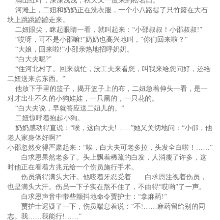
满山红叶，深深浅浅，秋天又一度来到松岩口。
河滩上，二妞和奶奶正在洗衣服，一个小八路提了只竹篮在大石
块上跳跳蹦蹦走来。
二妞眼尖，眯起眼睛一看，就叫起来：“小邵叔叔！小邵叔叔!”
“哎呀，可不是小邵嘛!”奶奶也高兴地叫，“你们回来啦？”
“大娘，回来啦!”小邵亲热地招呼奶奶。
“白大夫呢?”
“住河北村了。回来就忙，没工夫来看您，叫我来给您问好，还给
二妞送来点东西。”
他放下手里的篮子，揭开篮子上的布，二妞急着伸头一看，是一
对才出生不久的小狗娃娃，一只黑的，一只花的。
“白大夫说，早就答应送二妞儿的。”
二妞惊呼着抱起小狗。
奶奶感动得直说：“唉，这白大夫!……”她又关切地问：“小邵，他
老人家身体好啊?”
小邵忽然变得严肃起来：“唉，白大夫可老多拉，头发全白啦！……”
白求恩果然老多了。头上飘着稀疏的白发，人消瘦了许多，这
时他正在看着方兆元给一个伤员施行手术。
伤员痛得满头大汗。他咬着牙忍受着……白求恩注视着伤员，
也是满头大汗。伤员一下子实在熬不住了，不由得“哎哟”了一声。
白求恩声音中带些颤抖地命令贾护士：“拿麻药!”
贾护士迟疑了一下，伤员喘息着说：“不!……麻药留给别的同
志。我……我能行!……”