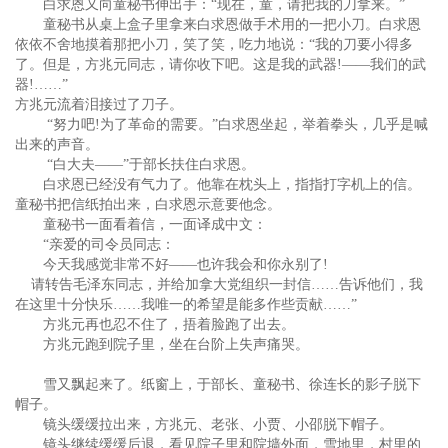
白求恩又向童秘书伸出手：“现在，童，请把我的刀拿来。”
童秘书从桌上盒子里拿来白求恩做手术用的一把小刀。白求恩
依依不舍地摸着那把小刀，笑了笑，吃力地说：“我的刀要小得多
了。但是，方兆元同志，请你收下吧。这是我的武器!——我们的武
器!……”
方兆元流着泪接过了刀子。
“努力吧!为了革命的需要。”白求恩坐起，举着拳头，几乎是喊
出来的声音。
“白大夫——”于部长扶住白求恩。
白求恩已经没有气力了。他靠在枕头上，指指打字机上的信。
童秘书把信纸拍出来，白求恩示意要他念。
童秘书一面看着信，一面译成中文：
“亲爱的司令员同志：
今天我感觉非常不好——也许我会和你永别了!
请转告毛泽东同志，并给加拿大党组织一封信……告诉他们，我
在这里十分快乐……我唯一的希望是能多作些贡献……”
方兆元再也忍不住了，捂着脸跑了出去。
方兆元跑到院子里，坐在台阶上失声痛哭。
雪又飘起来了。纸窗上，于部长、童秘书、徐连长的影子脱下
帽子。
镜头缓缓拉出来，方兆元、老张、小贾、小邵脱下帽子。
镜头继续缓缓后退，看见院子里和院墙外面，雪地里，村里的