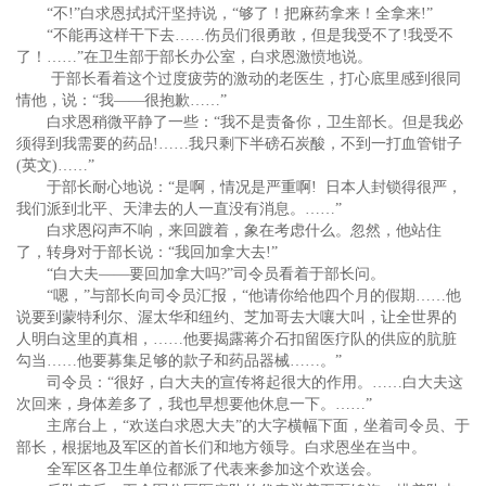
“不!”白求恩拭拭汗坚持说，“够了！把麻药拿来！全拿来!”
“不能再这样干下去……伤员们很勇敢，但是我受不了!我受不
了！……”在卫生部于部长办公室，白求恩激愤地说。
于部长看着这个过度疲劳的激动的老医生，打心底里感到很同
情他，说：“我——很抱歉……”
白求恩稍微平静了一些：“我不是责备你，卫生部长。但是我必
须得到我需要的药品!……我只剩下半磅石炭酸，不到一打血管钳子
(英文)……”
于部长耐心地说：“是啊，情况是严重啊! 日本人封锁得很严，
我们派到北平、天津去的人一直没有消息。……”
白求恩闷声不响，来回踱着，象在考虑什么。忽然，他站住
了，转身对于部长说：“我回加拿大去!”
“白大夫——要回加拿大吗?”司令员看着于部长问。
“嗯，”与部长向司令员汇报，“他请你给他四个月的假期……他
说要到蒙特利尔、渥太华和纽约、芝加哥去大嚷大叫，让全世界的
人明白这里的真相，……他要揭露蒋介石扣留医疗队的供应的肮脏
勾当……他要募集足够的款子和药品器械……。”
司令员：“很好，白大夫的宣传将起很大的作用。……白大夫这
次回来，身体差多了，我也早想要他休息一下。……”
主席台上，“欢送白求恩大夫”的大字横幅下面，坐着司令员、于
部长，根据地及军区的首长们和地方领导。白求恩坐在当中。
全军区各卫生单位都派了代表来参加这个欢送会。