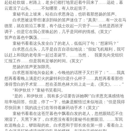
起处处炊烟，村路上，老乡们都打地里赶着牛回来了……远处，暮
云遮没了山头。……不知哪里，有人吹起笛子。
童秘书走上坡来，站在白求恩身边，也听着那悠扬的笛声。
白求恩被这带些凄凉韵味的笛声迷住了：“真美!……有一次在马
德里，就在前沿工事里，有个战士吹起一只管子——当然是西班牙
调子，但是它在我心里唤起的，几乎是同样的情感。(英文)”
笛声在暮色中飘荡。……
童秘书看着这头发全白了的老人，低低问了句：“想家吗？”
白求恩点点头，几乎是自言自语似地说：“假如飞机顺利，我可
以赶上和我的老母亲一起过圣诞节。……当然， 我要先向党组织
汇报工作……但是我有足够的时间。(英文)”
悠扬的笛声更加隙亮。
白求恩渐渐地兴奋起来，今晚他的话匣子又打开了：“……我真
想再看看晚上满是灯火的蒙特利尔是什么样子……真想再看看那些
漆得雪白的手术室……想在圣凯色林大街上走一走。(英文)。…．”
“和伊狄丝？”童秘书笑着问。
“是的，和伊狄丝，我有多少话要告诉她啊!”白求恩充满感情地
坦率地回答。但是，停了一下，他象是醒悟过来似地说：“但是我得
尽快回来！我的战士们在等待着麻药动手术！(英文)”
童秘书看着在这苍茫暮色中飘着白发的老人，忽然眼睛忍不住
潮湿了。天黑下来了，白求恩没有看到童秘书在擦眼泪。……军民
欢送晚会上，锣鼓敲的欢。白求恩和于部长坐在第一排，看着台上