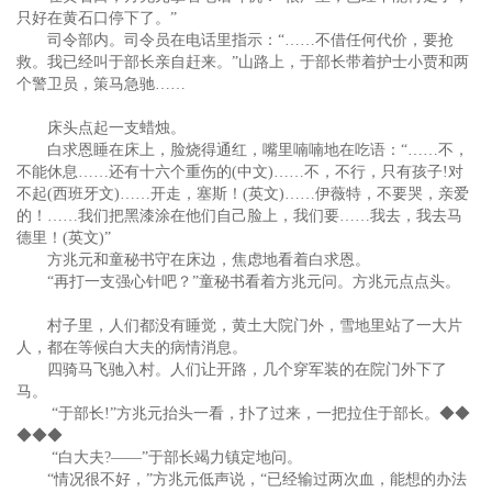
只好在黄石口停下了。”
司令部内。司令员在电话里指示：“……不借任何代价，要抢
救。我已经叫于部长亲自赶来。”山路上，于部长带着护士小贾和两
个警卫员，策马急驰……
床头点起一支蜡烛。
白求恩睡在床上，脸烧得通红，嘴里喃喃地在吃语：“……不，
不能休息……还有十六个重伤的(中文)……不，不行，只有孩子!对
不起(西班牙文)……开走，塞斯！(英文)……伊薇特，不要哭，亲爱
的！……我们把黑漆涂在他们自己脸上，我们要……我去，我去马
德里！(英文)”
方兆元和童秘书守在床边，焦虑地看着白求恩。
“再打一支强心针吧？”童秘书看着方兆元问。方兆元点点头。
村子里，人们都没有睡觉，黄土大院门外，雪地里站了一大片
人，都在等候白大夫的病情消息。
四骑马飞驰入村。人们让开路，几个穿军装的在院门外下了
马。
“于部长!”方兆元抬头一看，扑了过来，一把拉住于部长。◆◆
◆◆◆
“白大夫?——”于部长竭力镇定地问。
“情况很不好，”方兆元低声说，“已经输过两次血，能想的办法