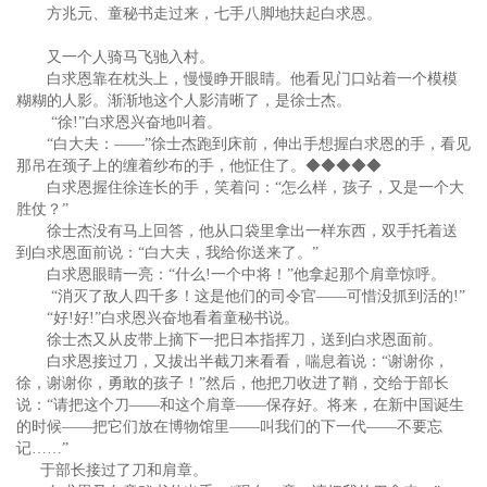
方兆元、童秘书走过来，七手八脚地扶起白求恩。
又一个人骑马飞驰入村。
白求恩靠在枕头上，慢慢睁开眼睛。他看见门口站着一个模模
糊糊的人影。渐渐地这个人影清晰了，是徐士杰。
“徐!”白求恩兴奋地叫着。
“白大夫：——”徐士杰跑到床前，伸出手想握白求恩的手，看见
那吊在颈子上的缠着纱布的手，他怔住了。◆◆◆◆◆
白求恩握住徐连长的手，笑着问：“怎么样，孩子，又是一个大
胜仗？”
徐士杰没有马上回答，他从口袋里拿出一样东西，双手托着送
到白求恩面前说：“白大夫，我给你送来了。”
白求恩眼睛一亮：“什么!一个中将！”他拿起那个肩章惊呼。
“消灭了敌人四千多！这是他们的司令官——可惜没抓到活的!”
“好!好!”白求恩兴奋地看着童秘书说。
徐士杰又从皮带上摘下一把日本指挥刀，送到白求恩面前。
白求恩接过刀，又拔出半截刀来看看，喘息着说：“谢谢你，
徐，谢谢你，勇敢的孩子！”然后，他把刀收进了鞘，交给于部长
说：“请把这个刀——和这个肩章——保存好。将来，在新中国诞生
的时候——把它们放在博物馆里——叫我们的下一代——不要忘
记……”
于部长接过了刀和肩章。