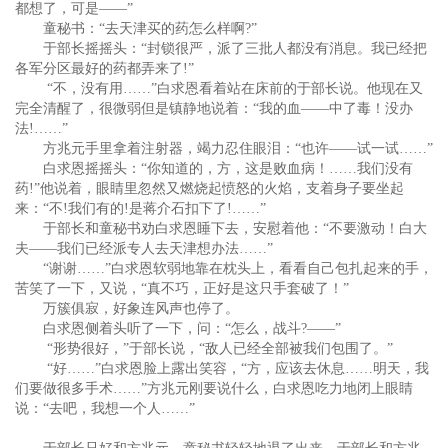
都想了，可是——”
童秘书：“去天津买的药怎么样啊?”
于部长摇摇头：“封锁很严，派了三批人都没有消息。我已经把
各军分区最好的药都弄来了!”
“不，没有用……”白求恩看着站在床前的于部长说。他现在又
完全清醒了，很微弱但是镇静地说着：“我的血——中了毒！没办
法!……”
方兆元手里拿着注射器，竭力忍住眼泪：“也许——试一试……”
白求恩摇摇头：“你知道的，方，这是败血病！……我们没有
药!”他说着，眼睛里忽然又燃烧起愤怒的火焰，支着身子要坐起
来：“不!我们有的!是蒋介石扣下了!……”
于部长和童秘书劝白求恩睡下去，安慰着他：“不要激动！白大
夫——我们已经派专人去天津想办法……”
“谢谢……”白求恩软弱地靠在枕头上，看看自己包扎起来的手，
苦笑了一下，又说，“真不巧，正好是这只手套破了！”
万簇俱寂，好象连风声也停了。
白求恩侧着头听了一下，问：“怎么，战斗?——”
“形势很好，”于部长说，“敌人已经全部被我们包围了。”
“好……”白求恩脸上露出笑容，“方，应该去休息……明天，我
们要做很多手术……”方兆元刚要说什么，白求恩吃力地闭上眼睛
说：“去吧，我想一个人……”