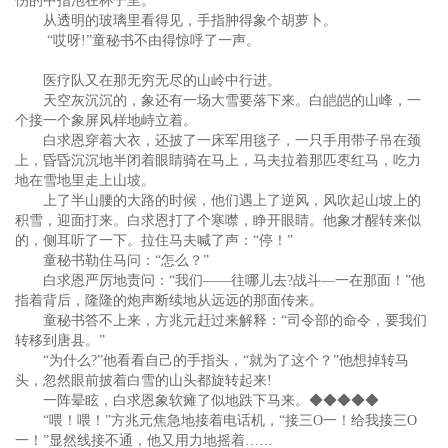
伤的中指泡在杯子里。
从透明的玻璃里看得见，手指肿得象个胡萝卜。
“哎呀!”童秘书不由得惊呼了一声。
医疗队又在那无穷无尽的山岭中行进。
天空灰沉沉的，象还有一场大雪要落下来。白皑皑的山峰，一
个接一个象屏风样地峙立着。
白求恩穿着大衣，还披了一床军用毯子，一只手用带子吊在颈
上，昏昏沉沉地半闭着眼睛骑在马上，马夫拉着那匹枣红马，吃力
地在雪地里走上山坡。
上了半山腰的大路的时候，他们遇上了逆风，风吹起山坡上的
积雪，迎面打来。白求恩打了个寒噤，睁开眼睛。他象才醒转来似
的，侧耳听了一下。拉住马夫喊了声：“停！”
童秘书勒住马问：“怎么？”
白求恩严厉地责问：“我们——往哪儿去?战斗—一在那面！”他
指着背后，隆隆的炮声断续地从远远的那面传来。
童秘书答不上来，方兆元赶过来解释：“司令部的命令，要我们
转移到唐县。”
“为什么?”他看看自己的手指头，“就为了这个？”他想掉转马
头，忽然眼前披着白雪的山头都旋转起来!
一阵晕眩，白求恩象软瘫了似地跌下马来。◆◆◆◆◆
“喂！喂！”方兆元焦急地接着电话机，“接三O一！给我接三O
一！”显然线接不通，他又用力地摇着……