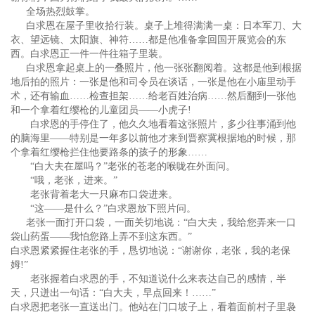
全场热烈鼓掌。
白求恩在屋子里收拾行装。桌子上堆得满满一桌：日本军刀、大
衣、望远镜、太阳旗、神符……都是他准备拿回国开展览会的东
西。白求恩正一件一件往箱子里装。
白求恩拿起桌上的一叠照片，他一张张翻阅着。这都是他到根据
地后拍的照片：一张是他和司令员在谈话，一张是他在小庙里动手
术，还有输血……检查担架……给老百姓治病……然后翻到一张他
和一个拿着红缨枪的儿童团员——小虎子!
白求恩的手停住了，他久久地看着这张照片，多少往事涌到他
的脑海里——特别是一年多以前他才来到晋察冀根据地的时候，那
个拿着红缨枪拦住他要路条的孩子的形象……
“白大夫在屋吗？”老张的苍老的喉咙在外面问。
“哦，老张，进来。”
老张背着老大一只麻布口袋进来。
“这——是什么？”白求恩放下照片问。
老张一面打开口袋，一面关切地说：“白大夫，我给您弄来一口
袋山药蛋——我怕您路上弄不到这东西。”
白求恩紧紧握住老张的手，恳切地说：“谢谢你，老张，我的老保
姆!”
老张握着白求恩的手，不知道说什么来表达自己的感情，半
天，只迸出一句话：“白大夫，早点回来！……”
白求恩把老张一直送出门。他站在门口坡子上，看着面前村子里袅