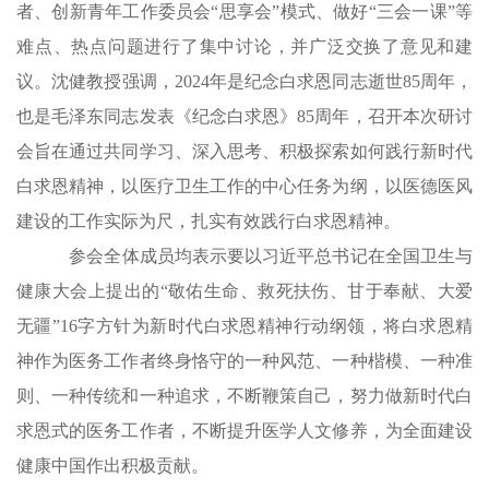
者、创新青年工作委员会“思享会”模式、做好“三会一课”等
难点、热点问题进行了集中讨论，并广泛交换了意见和建
议。沈健教授强调，2024年是纪念白求恩同志逝世85周年，
也是毛泽东同志发表《纪念白求恩》85周年，召开本次研讨
会旨在通过共同学习、深入思考、积极探索如何践行新时代
白求恩精神，以医疗卫生工作的中心任务为纲，以医德医风
建设的工作实际为尺，扎实有效践行白求恩精神。
参会全体成员均表示要以习近平总书记在全国卫生与
健康大会上提出的“敬佑生命、救死扶伤、甘于奉献、大爱
无疆”16字方针为新时代白求恩精神行动纲领，将白求恩精
神作为医务工作者终身恪守的一种风范、一种楷模、一种准
则、一种传统和一种追求，不断鞭策自己，努力做新时代白
求恩式的医务工作者，不断提升医学人文修养，为全面建设
健康中国作出积极贡献。