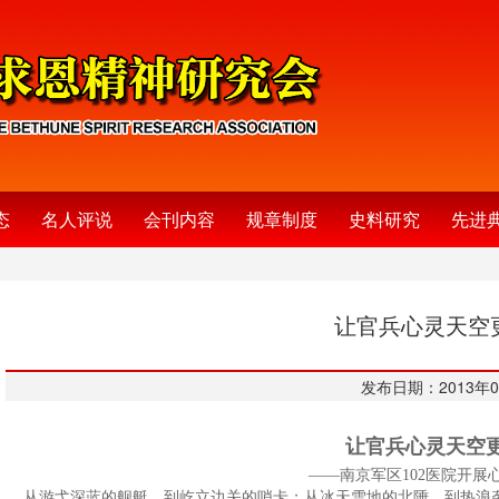
态
名人评说
会刊内容
规章制度
史料研究
先进
让官兵心灵天空
发布日期：2013年0
让官兵心灵天空
——南京军区102医院开展
从游弋深蓝的舰艇，到屹立边关的哨卡；从冰天雪地的北陲，到热浪袭