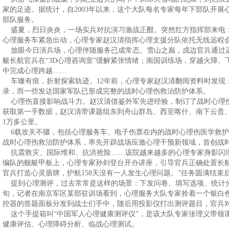
家的足迹。据统计，自2003年以来，这个大队每名专家每年下部队开
部队服务。
盛夏，烈日炎炎，一场实兵对抗演习激战正酣。突然红方指挥部来电
心理服务车紧急出动，心理专家赵汉清指挥心理支援分队依托无线远程
放眼今日演兵场，心理伴随服务已成常态。雪山之巅，戍边官兵通过
艇长航官兵在“3D心理咨询室”缓解紧张情绪；南国训练场，穿越火障
中完成心理跨越……
车辙有痕，折射探索轨迹。12年前，心理专家赵汉清翻阅资料时发现
录，而一些发达国家军队已形成完整的战时心理伤救治防护体系。
心理伤直接影响战斗力。赵汉清借鉴外军先进经验，制订了战时心理
获取第一手数据，赵汉清带课题组东到舟山群岛、西至喀什、南下云贵、
1万多公里。
6载攻关不辍，包括心理服务车、电子伤票在内的战时心理伤医学救护
战时心理伤救治防护体系，率先开辟战场应激心理干预新领域，首创战时
抗震救灾、国际维和、抗洪抢险……该院越来越多的心理专家身影闪现在
编队的舰艇甲板上，心理专家孙剑登台开办讲座，引导官兵正确处置长
官兵打造心灵盾牌，护航158天没有一人发生心理问题。”任务圆满结束
提到心理测评，过去常常是这样的场景：下发问卷、填写选项、统计分
旬，记者在南京军区某部驻训场看到，心理服务大队专家拎着一个银白
控器的答题面板分发到战士们手中，随后用投影仪打出测评题目，官兵
这个手提箱叫“中国军人心理健康测评仪”，是该大队专家张理义带领
健康评估、心理障碍分析、临战心理测试。