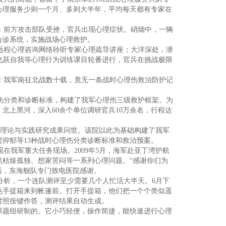
展心理服务少则一个月、多则大半年，平均每天都有专家在
：前方攻击部队受挫，官兵出现心理症状。硝烟中，一辆
会诊系统，实施战场心理救护。
远程心理咨询网络聆听专家心理疏导讲座；大洋深处，潜
、飞跃自我等心理行为训练课目轮番进行，官兵在挑战极限
：我军南征北战数十载，竟无一条战时心理伤救治防护记
伤分类和诊断标准，构建了我军心理伤三级救护框架。为
北上黑河，深入60余个单位调研官兵10万余名，行程达
理论与实践研究成果问世。该院以此为基础构建了我军
抑郁等13种战时心理伤分类诊断标准和救治预案。
我军重大任务现场。2009年5月，海军赴亚丁湾护航
航枯燥孤独、想家苦闷等一系列心理问题。“感谢你们为
后，东海舰队专门致电医院感谢。
析，一个连队测评至少需要几个人忙活大半天。6月下
色手提箱来到帐篷前。打开手提箱，他们把一个个类似遥
对照按键作答，测评结果自动生成。
课题组研制的。它小巧轻便，操作简捷，能快速进行心理