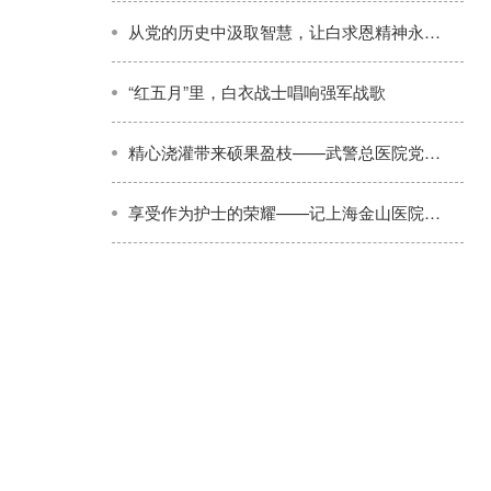
从党的历史中汲取智慧，让白求恩精神永放光芒
“红五月”里，白衣战士唱响强军战歌
精心浇灌带来硕果盈枝——武警总医院党委加强高层次科技人才培养纪实
享受作为护士的荣耀——记上海金山医院护士蔡蕴敏