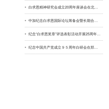
白求恩精神研究会成立20周年座谈会在北京隆重举行
中加纪念白求恩国际论坛筹备会暨长期合作座谈会在北京举行
纪念“白求恩奖章”评选表彰活动开展25周年暨寻访“白求恩式好医生”大型公益活动启动仪式在山西长治举行
纪念中国共产党成立９５周年白研会在郑州宣讲做白求恩式的好党员好医生