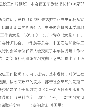
的建设工作培训班。本会蔡国军副秘书长和158家部
动员讲话，民政部直属机关党委专职副书记杨岳宣
组织部组织二局周勇处长、中央国家机关工委组织
设工作的意见（试行）》（以下简称《意见》）、
册会计师协会、中华慈善总会、中国石油和化学工
银行协会等单位代表大会交流了本单位党建工作经
结，对部管社会组织学习贯彻《意见》提出了明确
党建工作指明了方向，提供了基本遵循，对保证社
把握。按照民政部的安排，部管社会组织的党建工
党委印发了关于学习贯彻《关于加强社会组织党的
知》（民社党字〔2015〕1号），对学习贯彻
确保取得实效。 （责任编辑 蔡国军）