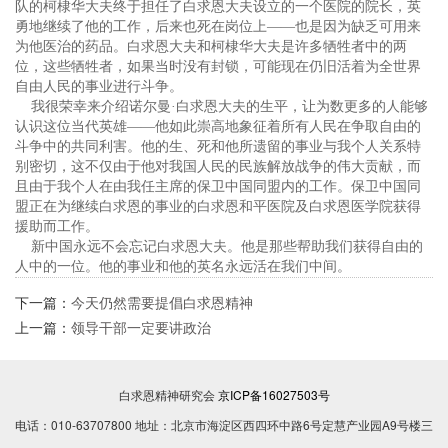
队的柯棣华大夫终于担任了白求恩大夫设立的一个医院的院长，英
勇地继续了他的工作，后来也死在岗位上——也是因为缺乏可用来
为他医治的药品。白求恩大夫和柯棣华大夫是许多牺牲者中的两
位，这些牺牲者，如果当时没有封锁，可能现在仍旧活着为全世界
自由人民的事业进行斗争。
我很荣幸来介绍诺尔曼·白求恩大夫的生平，让为数更多的人能够
认识这位当代英雄——他如此崇高地象征着所有人民在争取自由的
斗争中的共同利害。他的生、死和他所遗留的事业与我个人关系特
别密切，这不仅由于他对我国人民的民族解放战争的伟大贡献，而
且由于我个人在由我任主席的保卫中国同盟内的工作。保卫中国同
盟正在为继续白求恩的事业的白求恩和平医院及白求恩医学院获得
援助而工作。
新中国永远不会忘记白求恩大夫。他是那些帮助我们获得自由的
人中的一位。他的事业和他的英名永远活在我们中间。
下一篇：
今天仍然需要提倡白求恩精神
上一篇：
领导干部一定要讲政治
白求恩精神研究会
京ICP备16027503号
电话：010-63707800 地址：北京市海淀区西四环中路6号定慧产业园A9号楼三