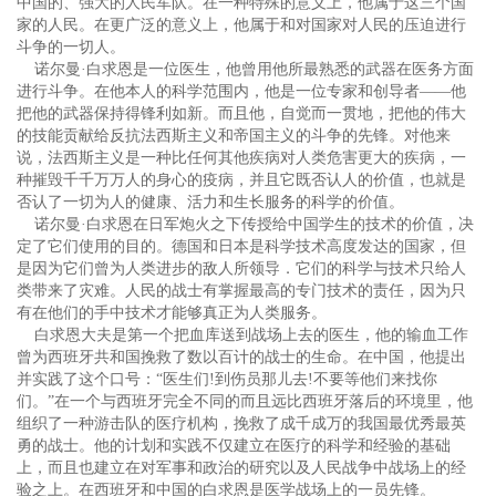
中国的、强大的人民军队。在一种特殊的意义上，他属于这三个国
家的人民。在更广泛的意义上，他属于和对国家对人民的压迫进行
斗争的一切人。
诺尔曼·白求恩是一位医生，他曾用他所最熟悉的武器在医务方面
进行斗争。在他本人的科学范围内，他是一位专家和创导者——他
把他的武器保持得锋利如新。而且他，自觉而一贯地，把他的伟大
的技能贡献给反抗法西斯主义和帝国主义的斗争的先锋。对他来
说，法西斯主义是一种比任何其他疾病对人类危害更大的疾病，一
种摧毁千千万万人的身心的疫病，并且它既否认人的价值，也就是
否认了一切为人的健康、活力和生长服务的科学的价值。
诺尔曼·白求恩在日军炮火之下传授给中国学生的技术的价值，决
定了它们使用的目的。德国和日本是科学技术高度发达的国家，但
是因为它们曾为人类进步的敌人所领导．它们的科学与技术只给人
类带来了灾难。人民的战士有掌握最高的专门技术的责任，因为只
有在他们的手中技术才能够真正为人类服务。
白求恩大夫是第一个把血库送到战场上去的医生，他的输血工作
曾为西班牙共和国挽救了数以百计的战士的生命。在中国，他提出
并实践了这个口号：“医生们!到伤员那儿去!不要等他们来找你
们。”在一个与西班牙完全不同的而且远比西班牙落后的环境里，他
组织了一种游击队的医疗机构，挽救了成千成万的我国最优秀最英
勇的战士。他的计划和实践不仅建立在医疗的科学和经验的基础
上，而且也建立在对军事和政治的研究以及人民战争中战场上的经
验之上。在西班牙和中国的白求恩是医学战场上的一员先锋。