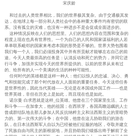
宋庆龄
和过去的人类世界相比，我们的世界极其复杂。由于交通极其发
达，在地球上每一部分和人类社会中的各种重大事件均有密切的联
系。没有孤立的灾难，也没有一种进步不是会促成全面进步的。
这种情况反映在人们的思想里。人们的思想内容在范围和复杂的
程度上现在也具有世界性。一个为自己的人民和国家谋福利的人若
单单联系毗邻的国家来考虑本国的形势是不够的。世界大势包围着
我们每一个人，我们必须投身其中并有所贡献才能够左右自己的前
途。今天人类最崇高的任务是：认清反动和死亡的势力，并同它进
行斗争，加强并实现今天的世界所提供的、以前的世界从未有过
的、给所有的人一个美满的生活的种种可能性。
任何时代的英雄都是这样一种人：他们以惊人的忠诚、决心、勇
气和技能完成了那个时代放在人人面前的重要任务。今天这些任务
是世界性的，因此当代英雄——无论是在本国或外国工作——也是
世界英雄，非但在历史上是如此，而且现在也是如此。
诺尔曼·白求恩就是这样_位英雄。他曾在三个国家里生活、工作
和斗争——在加拿大，他的祖国；在西班牙，各国高瞻远瞩的人士
曾成群结队地去那儿参加人民反抗纳粹主义和法西斯主义的里暗势
力的、第一次伟大的斗争；在中国，他曾在这儿协助我们的游击
队，在日本法西斯军人自以为已经被他们征服的地区，夺取并建立
了民族自由与民主的新根据地，并且协助我们锻炼出终于解前了全