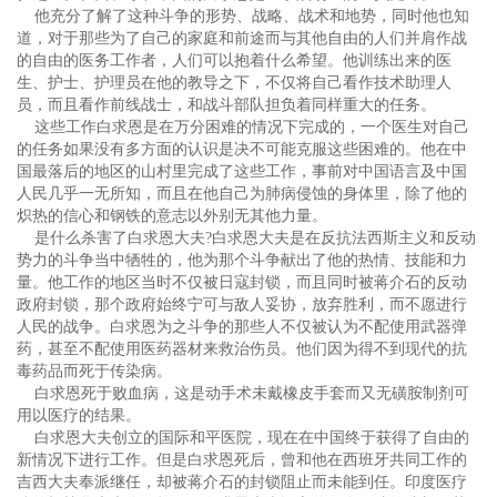
他充分了解了这种斗争的形势、战略、战术和地势，同时他也知
道，对于那些为了自己的家庭和前途而与其他自由的人们并肩作战
的自由的医务工作者，人们可以抱着什么希望。他训练出来的医
生、护士、护理员在他的教导之下，不仅将自己看作技术助理人
员，而且看作前线战士，和战斗部队担负着同样重大的任务。
这些工作白求恩是在万分困难的情况下完成的，一个医生对自己
的任务如果没有多方面的认识是决不可能克服这些困难的。他在中
国最落后的地区的山村里完成了这些工作，事前对中国语言及中国
人民几乎一无所知，而且在他自己为肺病侵蚀的身体里，除了他的
炽热的信心和钢铁的意志以外别无其他力量。
是什么杀害了白求恩大夫?白求恩大夫是在反抗法西斯主义和反动
势力的斗争当中牺牲的，他为那个斗争献出了他的热情、技能和力
量。他工作的地区当时不仅被日寇封锁，而且同时被蒋介石的反动
政府封锁，那个政府始终宁可与敌人妥协，放弃胜利，而不愿进行
人民的战争。白求恩为之斗争的那些人不仅被认为不配使用武器弹
药，甚至不配使用医药器材来救治伤员。他们因为得不到现代的抗
毒药品而死于传染病。
白求恩死于败血病，这是动手术未戴橡皮手套而又无磺胺制剂可
用以医疗的结果。
白求恩大夫创立的国际和平医院，现在在中国终于获得了自由的
新情况下进行工作。但是白求恩死后，曾和他在西班牙共同工作的
吉西大夫奉派继任，却被蒋介石的封锁阻止而未能到任。印度医疗