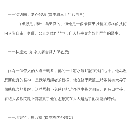
一一温德爾．麥克勞德 (白求恩三十年代同事)
白求恩是以醫生烏天職的。但他是一個最擅于以精湛嚴格的技術
向人類自由、尊嚴、公正之敵作鬥争，向人類生命之敵作鬥争的醫生。
一一林達光 (加拿大麥吉爾大學教授)
作為一個偉大的人道主義者，他的一生將永遠銘記在我們心中。他為理
想而獻身的精神，是我輩后繼者的榜樣。他在醫學問題上時常持有大异于
傳統觀念的見解，這些思想不兔使他的許多同事為之側目。但時日推移，
在絕大多數問題上都證實了他的思想實在大大超越了他所處的時代。
一一珍妮特．康乃爾 (白求恩的外甥女)