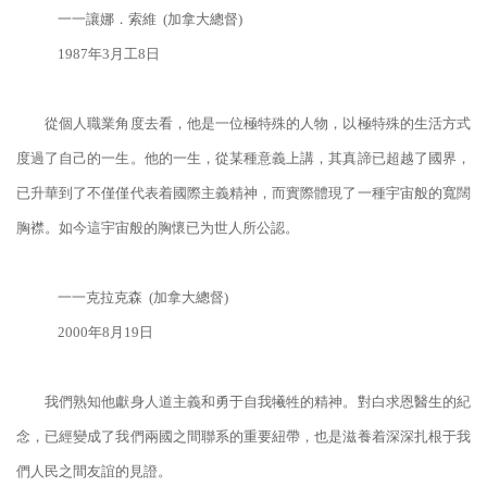
一一讓娜．索維 (加拿大總督)
1987年3月工8日
從個人職業角度去看，他是一位極特殊的人物，以極特殊的生活方式
度過了自己的一生。他的一生，從某種意義上講，其真諦已超越了國界，
已升華到了不僅僅代表着國際主義精神，而實際體現了一種宇宙般的寬闊
胸襟。如今這宇宙般的胸懷已为世人所公認。
一一克拉克森 (加拿大總督)
2000年8月19日
我們熟知他獻身人道主義和勇于自我犧牲的精神。對白求恩醫生的紀
念，已經變成了我們兩國之間聯系的重要紐帶，也是滋養着深深扎根于我
們人民之間友誼的見證。