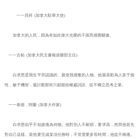
一一貝祥 (加拿大駐華大使)
加拿大的人民，因為有如此偉大光榮的子孫而感覺驕傲。
一一古柏 (加拿大民主書報俱樂部主任)
白求恩是我生平所認識的、最使我感奮的人物。他最喜歡為人富于個
性，敏于機智，最討厭那班只顧掇拾權威詞語、從不獨立思考之輩。
一一泰德．阿蘭 (加拿大作家)
白求恩似乎不知疲倦為何物。他對別人不耐煩，要求高，然而他首先
對自己這樣。當他要完成某項任務時，不管需要多長時間，他從不稱倦。