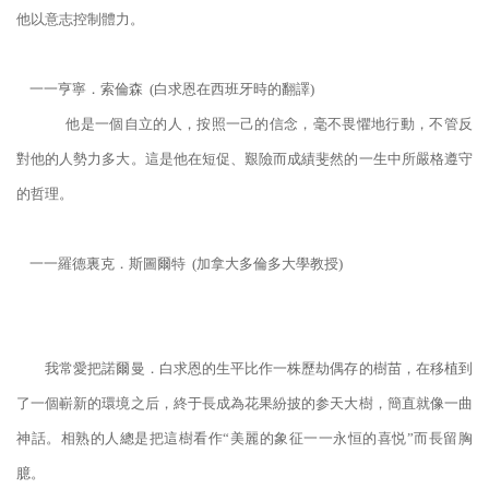
他以意志控制體力。
一一亨寧．索倫森 (白求恩在西班牙時的翻譯)
他是一個自立的人，按照一己的信念，毫不畏懼地行動，不管反
對他的人勢力多大。這是他在短促、艱險而成績斐然的一生中所嚴格遵守
的哲理。
一一羅德裏克．斯圖爾特 (加拿大多倫多大學教授)
我常愛把諾爾曼．白求恩的生平比作一株歷劫偶存的樹苗，在移植到
了一個嶄新的環境之后，終于長成為花果紛披的参天大樹，簡直就像一曲
神話。相熟的人總是把這樹看作“美麗的象征一一永恒的喜悦”而長留胸
臆。