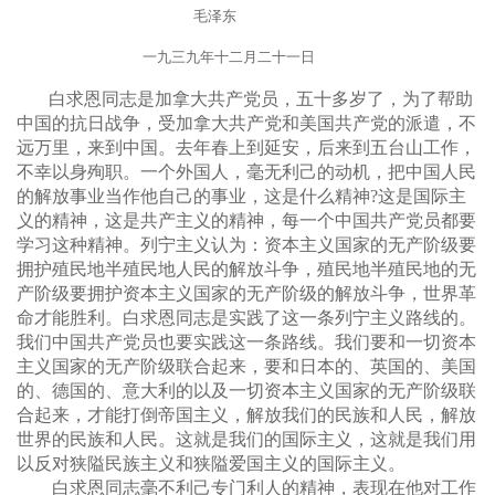
毛泽东
一九三九年十二月二十一日
白求恩同志是加拿大共产党员，五十多岁了，为了帮助
中国的抗日战争，受加拿大共产党和美国共产党的派遣，不
远万里，来到中国。去年春上到延安，后来到五台山工作，
不幸以身殉职。一个外国人，毫无利己的动机，把中国人民
的解放事业当作他自己的事业，这是什么精神?这是国际主
义的精神，这是共产主义的精神，每一个中国共产党员都要
学习这种精神。列宁主义认为：资本主义国家的无产阶级要
拥护殖民地半殖民地人民的解放斗争，殖民地半殖民地的无
产阶级要拥护资本主义国家的无产阶级的解放斗争，世界革
命才能胜利。白求恩同志是实践了这一条列宁主义路线的。
我们中国共产党员也要实践这一条路线。我们要和一切资本
主义国家的无产阶级联合起来，要和日本的、英国的、美国
的、德国的、意大利的以及一切资本主义国家的无产阶级联
合起来，才能打倒帝国主义，解放我们的民族和人民，解放
世界的民族和人民。这就是我们的国际主义，这就是我们用
以反对狭隘民族主义和狭隘爱国主义的国际主义。
白求恩同志毫不利己专门利人的精神，表现在他对工作