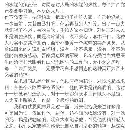
的极端的负责任，对同志对人民的极端的热忱。每个共产党
员都要学习他。不少的人对工
作不负责任，拈轻怕重，把重担子推给人家，自己挑轻的。
一事当前，先替自己打算，然后再替别人打算。出了一点力
就觉得了不起，喜欢自吹，生怕人家不知道。对同志对人民
不是满腔热忱，而是冷冷清清，漠不关心，麻木不仁。这种
人其实不是共产党员，至少不能算一个纯粹的共产党员。从
前线回来的人说到白求恩，没有一个不佩服，没有一个不为
他的精神所感动。晋察冀边区的军民，凡亲身受过白求恩医
生的治疗和亲眼看过白求恩医生的工作的，无不为之感动。
每一个共产党员，一定要学习白求恩同志的这种真正共产主
义者的精神。
白求恩同志是个医生，他以医疗为职业，对技术精益求
精；在整个八路军医务系统中，他的医术是很高明的。这对
于一班见异思迁的人，对于一班鄙薄技术工作以为不足道、
以为无出路的人，也是一个极好的教训。
我和白求恩同志只见过一面。后来他给我来过许多信。
可是因为忙，仅回过他一封信，还不知他收到没有。对于他
的死，我是很悲痛的。现在大家纪念他，可见他的精神感人
之深。我们大家要学习他毫无自私自利之心的精神。从这点