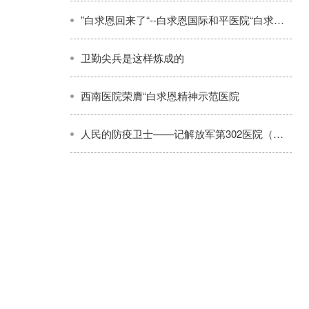
”白求恩回来了“--白求恩国际和平医院“白求恩医疗队“连续八年转战太行，开展义诊巡诊、技术帮带和健康宣教活动纪实
卫勤尖兵是这样炼成的
西南医院荣膺“白求恩精神示范医院
人民的防疫卫士——记解放军第302医院（上）