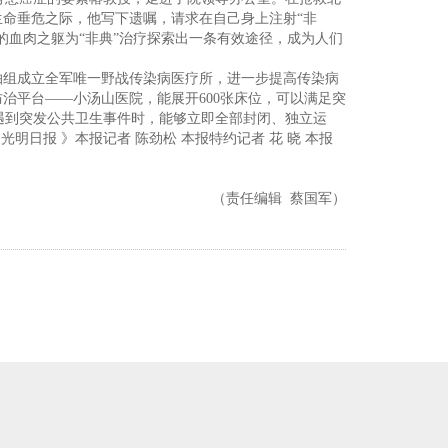
生命垂危之际，他写下遗嘱，请求在自己身上注射“非
的血肉之躯为“非典”治疗探索出一条有效途径，成为人们
抽组成立全军唯一野战传染病医疗所，进一步提高传染病
治平台——小汤山医院，能展开600张床位，可以满足突
遇到突发公共卫生事件时，能够立即全部封闭、独立运
 光明日报 》本报记者 陈劲松 本报特约记者 花 晓 本报
（责任编辑 蔡国军）