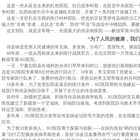
这是一所从延安走来的红色医院。抗日战争时期，在延安中央医院一
争时期，在西柏坡中共中央直属机关医院，开展了一系列医疗保健工作
这是一支驻扎在京西的医疗特种部队，把党的宗旨贯穿传染病防治工
输入性“非典”患者，在抗击“非典”、防控“甲流”等战役中冲锋陷阵、
这支部队，就是全军唯一、全国最大的传染病医院——解放军第302
“为了人民的健康，我们
传染病是危害人民健康的常见病、多发病，分布广、危害性大。驱疫
60年前，一批从西柏坡走来的医疗战线官兵，在北京西部一片荒地上
解放军第302医院。
一天，宁夏彭阳县长城村的乡亲们早早来到村口，迎接他们最期盼的客
这是302医院专家第8次对他进行回访了。10年前，李玉荣得了肝硬化，
院专家医疗队来了，免费对他进行救治。痊愈后的李玉荣带领全村共同
10多年来，为了改变彭阳县落后的医疗条件，302医院帮助当地建起
批医疗和传染病防治骨干，开展了全方位的传染病普查。
前些年，新疆的艾滋病、肝病等传染病发病率较高，302医院的官兵
医院建立了新疆第一个艾滋病、肝病防治基地。考虑到医院距乌鲁木齐市
转运艾滋病、肝病患者。
多年来，302医院充分发挥在传染病诊治防等方面的优势，在全国建立
区市。
为了救治更多病人，302医院勇于探索与创新——在国内首创“鞘内注射
素”治疗乙型脑炎发病早期患者；首创“凉血活血重用赤芍”治疗重度黄疸