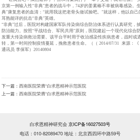
京第一例输入性“非典”患者的战斗中，74岁的姜素椿不幸被病毒感染。
典”康复患者的血清：“就用我这把老骨头做试验吧。”就这样，他以自己
耳熟能详的抗击“非典”英雄。
“非典”过后，医院对构建国家军队传染病综合防治体系进行认真研究，
防治能力。按照“平战结合、军民共用”原则，医院建起一个现代化综合防
发重大传染病救治需要。该平台平时用于收治感染性疾病患者，战时或
转，第一时间控制疫情蔓延，挽救患者生命。（（ 2014/07/31 来源：《
通讯员 李保军）20140804
下一篇：
西南医院荣膺“白求恩精神示范医院
上一篇：
西南医院荣膺“白求恩精神示范医院
白求恩精神研究会
京ICP备16027503号
电话：010-82089470 地址：北京西四环中路59号