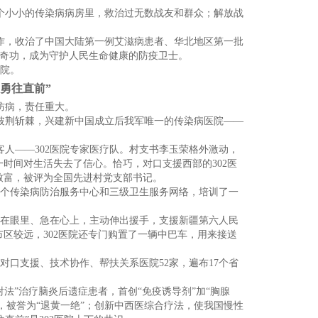
个小小的传染病病房里，救治过无数战友和群众；解放战
。
作，收治了中国大陆第一例艾滋病患者、华北地区第一批
屡建奇功，成为守护人民生命健康的防疫卫士。
医院。
勇往直前”
防病，责任重大。
披荆斩棘，兴建新中国成立后我军唯一的传染病医院——
人——302医院专家医疗队。村支书李玉荣格外激动，
一时间对生活失去了信心。恰巧，对口支援西部的302医
致富，被评为全国先进村党支部书记。
一个传染病防治服务中心和三级卫生服务网络，培训了一
看在眼里、急在心上，主动伸出援手，支援新疆第六人民
区较远，302医院还专门购置了一辆中巴车，用来接送
对口支援、技术协作、帮扶关系医院52家，遍布17个省
法”治疗脑炎后遗症患者，首创“免疫诱导剂”加“胸腺
，被誉为“退黄一绝”；创新中西医综合疗法，使我国慢性