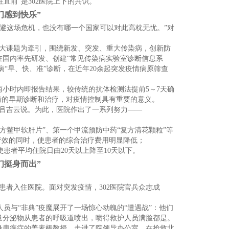
直前”是302医院上下的共识。
们感到快乐”
避这场危机，也没有哪一个国家可以对此高枕无忧。”对
三大课题为牵引，围绕新发、突发、重大传染病，创新防
在国内率先研发、创建“常见传染病实验室诊断信息系
病“早、快、准”诊断，在近年20余起突发疫情病原筛查
两小时内即报告结果，较传统的抗体检测法提前5～7天确
情的早期诊断和治疗，对疫情控制具有重要的意义。
长吕吉云说。为此，医院作出了一系列努力——
鳖甲软肝片”、第一个甲流预防中药“复方清花颗粒”等
加疗效的同时，使患者的综合治疗费用明显降低；
患者平均住院日由20天以上降至10天以下。
们挺身而出”
”患者入住医院。面对突发疫情，302医院官兵众志成
与“非典”疫魔展开了一场惊心动魄的“遭遇战”：他们
量分泌物从患者的呼吸道喷出，喷得救护人员满脸都是。
身患癌症的姜素椿教授，走进了院领导办公室。在抢救北