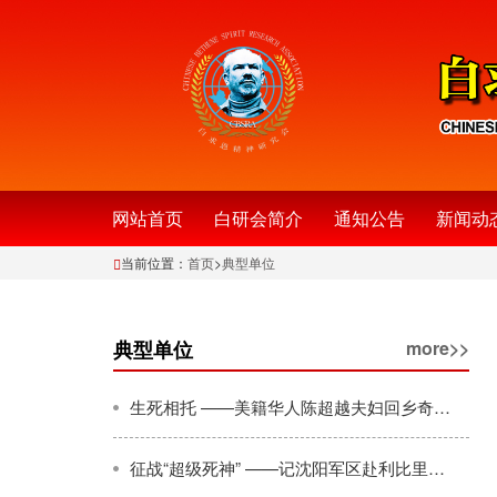
网站首页
白研会简介
通知公告
新闻动
当前位置：
首页
>
典型单位
典型单位
more>>
生死相托 ——美籍华人陈超越夫妇回乡奇遇记
征战“超级死神” ——记沈阳军区赴利比里亚抗击埃博拉疫情的51名女军人