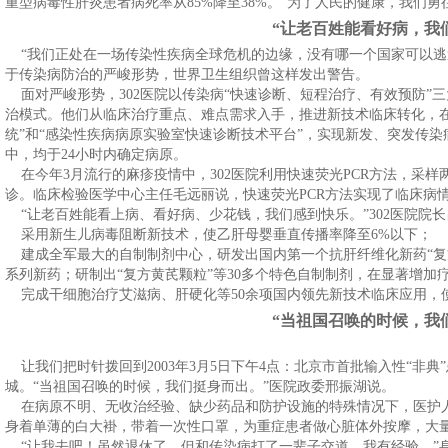
重型病毒性肝炎患者病死率从85%降至38%。“为了人民的健康，我们勇往
“让老百姓能看好病，我
“我们正处在一场传染性疾病全球危机的边缘，没有哪一个国家可以逃
于传染病防治的严峻形势，世界卫生组织曾这样发出警告。
面对严峻形势，302医院以传染病“快速诊断、短程治疗、有效预防”
治模式。他们从临床治疗重点、难点需求入手，推进新技术临床转化，
统”和“感染性疾病病原实验室快速诊断技术平台”，实现新发、突发传染
中，均于24小时内确定病原。
在今年3月流行的麻疹疫情中，302医院利用快速荧光PCR方法，采样
诊。临床检验医学中心主任毛远丽说，快速荧光PCR方法实现了临床病
“让老百姓能看上病、看好病、少花钱，我们感到快乐。”302医院院
采用新生儿病毒阻断新技术，使乙肝母婴垂直传播率降至6%以下；
建成全军最大的自制制剂中心，研发出国内第一个抗肝纤维化新药“复方
系列新药；研制出“复方黄芪颗粒”等30多个特色自制制剂，在显著增
完成干细胞治疗艾滋病、肝硬化等50余项国内领先新技术临床应用，使
“当祖国召唤的时候，我
让我们把时针拨回到2003年3月5日下午4点：北京市首批输入性“非典
城。“当祖国召唤的时候，我们挺身而出。”医院政委邢振湖说。
在病原不明、无收治经验、缺少药品和防护设施的特殊情况下，医护人员
身着单薄的白大褂，带着一次性口罩，为重症患者做心脏体外按摩，大
“让我去吧！虽然退休了，但和传染病打了一辈子交道，我有经验。”