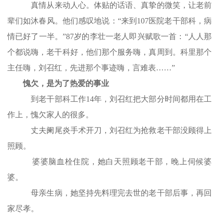
真情从来动人心。体贴的话语、真挚的微笑，让老前
辈们如沐春风。他们感叹地说：“来到107医院老干部科，病
情已好了一半。”87岁的李壮一老人即兴赋歌一首：“人人那
个都说嗨，老干科好，他们那个服务嗨，真周到。科里那个
主任嗨，刘召红，先进那个事迹嗨，言难表……”
愧欠，是为了热爱的事业
到老干部科工作14年，刘召红把大部分时间都用在工
作上，愧欠家人的很多。
丈夫阑尾炎手术开刀，刘召红为抢救老干部没顾得上
照顾。
婆婆脑血栓住院，她白天照顾老干部，晚上伺候婆
婆。
母亲生病，她坚持先料理完去世的老干部后事，再回
家尽孝。