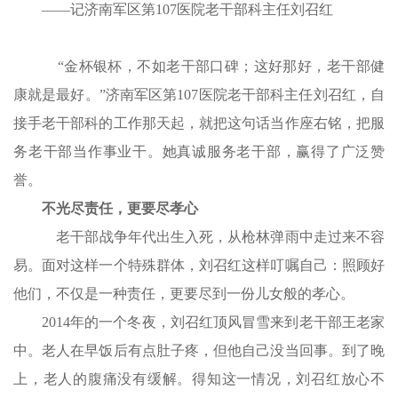
——记济南军区第107医院老干部科主任刘召红
“金杯银杯，不如老干部口碑；这好那好，老干部健
康就是最好。”济南军区第107医院老干部科主任刘召红，自
接手老干部科的工作那天起，就把这句话当作座右铭，把服
务老干部当作事业干。她真诚服务老干部，赢得了广泛赞
誉。
不光尽责任，更要尽孝心
老干部战争年代出生入死，从枪林弹雨中走过来不容
易。面对这样一个特殊群体，刘召红这样叮嘱自己：照顾好
他们，不仅是一种责任，更要尽到一份儿女般的孝心。
2014年的一个冬夜，刘召红顶风冒雪来到老干部王老家
中。老人在早饭后有点肚子疼，但他自己没当回事。到了晚
上，老人的腹痛没有缓解。得知这一情况，刘召红放心不