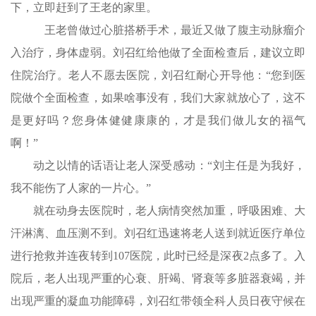
下，立即赶到了王老的家里。
王老曾做过心脏搭桥手术，最近又做了腹主动脉瘤介
入治疗，身体虚弱。刘召红给他做了全面检查后，建议立即
住院治疗。老人不愿去医院，刘召红耐心开导他：“您到医
院做个全面检查，如果啥事没有，我们大家就放心了，这不
是更好吗？您身体健健康康的，才是我们做儿女的福气
啊！”
动之以情的话语让老人深受感动：“刘主任是为我好，
我不能伤了人家的一片心。”
就在动身去医院时，老人病情突然加重，呼吸困难、大
汗淋漓、血压测不到。刘召红迅速将老人送到就近医疗单位
进行抢救并连夜转到107医院，此时已经是深夜2点多了。入
院后，老人出现严重的心衰、肝竭、肾衰等多脏器衰竭，并
出现严重的凝血功能障碍，刘召红带领全科人员日夜守候在