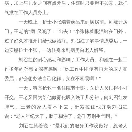
病，加上与儿女之间有点矛盾，住院时只要稍不如意，就把
气撒在工作人员身上。
一天晚上，护士小张端着药品来到病房前。刚敲开房
门，王老的“病”又犯了：“出去！”小张抹着眼泪站在门外，
过了好久才推开门给他做治疗。刘召红了解事情原委后，一
边安慰护士小张，一边转身来到病房向老人解释。
刘召红的耐心感动和影响了工作人员。和她在一起工
作多年的孙惠文深有感触：“她工作中即使有再大的压力和
委屈，都会想办法自己化解，实在不容易啊！”
一天，科室抢救一名住院老干部，医护人员忙得不可
开交。王老又因为给他做雾化吸入晚了几分钟，向刘召红发
脾气。王老的家人看不下去，赶紧拉住他并劝刘召红
说：“老人年纪大了，脑子糊涂了，您千万别生气啊。”
刘召红笑着说：“是我们的服务工作没做好，惹老人