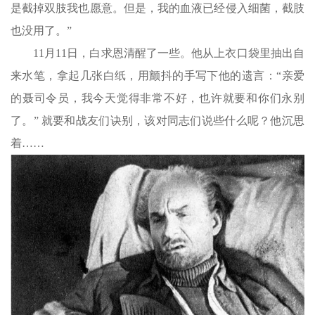
是截掉双肢我也愿意。但是，我的血液已经侵入细菌，截肢
也没用了。”
11月11日，白求恩清醒了一些。他从上衣口袋里抽出自
来水笔，拿起几张白纸，用颤抖的手写下他的遗言：“亲爱
的聂司令员，我今天觉得非常不好，也许就要和你们永别
了。” 就要和战友们诀别，该对同志们说些什么呢？他沉思
着……