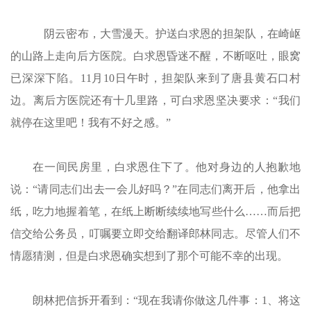
阴云密布，大雪漫天。护送白求恩的担架队，在崎岖
的山路上走向后方医院。白求恩昏迷不醒，不断呕吐，眼窝
已深深下陷。11月10日午时，担架队来到了唐县黄石口村
边。离后方医院还有十几里路，可白求恩坚决要求：“我们
就停在这里吧！我有不好之感。”
在一间民房里，白求恩住下了。他对身边的人抱歉地
说：“请同志们出去一会儿好吗？”在同志们离开后，他拿出
纸，吃力地握着笔，在纸上断断续续地写些什么……而后把
信交给公务员，叮嘱要立即交给翻译郎林同志。尽管人们不
情愿猜测，但是白求恩确实想到了那个可能不幸的出现。
朗林把信拆开看到：“现在我请你做这几件事：1、将这