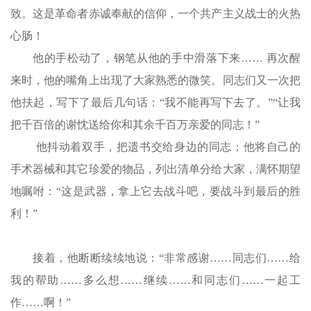
致。这是革命者赤诚奉献的信仰，一个共产主义战士的火热
心肠！
他的手松动了，钢笔从他的手中滑落下来…… 再次醒
来时，他的嘴角上出现了大家熟悉的微笑。同志们又一次把
他扶起，写下了最后几句话：“我不能再写下去了。”“让我
把千百倍的谢忱送给你和其余千百万亲爱的同志！”
他抖动着双手，把遗书交给身边的同志；他将自己的
手术器械和其它珍爱的物品，列出清单分给大家，满怀期望
地嘱咐：“这是武器，拿上它去战斗吧，要战斗到最后的胜
利！”
接着，他断断续续地说：“非常感谢……同志们……给
我的帮助……多么想……继续……和同志们……一起工
作……啊！”