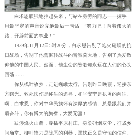
白求恩顽强地抬起头来，与站在身旁的同志一一握手，
用最坚定的声音说完他最后一句话：“努力吧！向着伟大的
路，开辟前面的事业！”
1939年11月12日5时20分，白求恩告别了炮火硝烟的抗
日战场，告别了他曾辗转战斗的晋察冀大地，告别了热爱敬
仰他的中国人民。然而，他生命的赞歌却永远在人们的心头
回荡……
你从枫叶故乡，走进巍峨太行。告别昨日晚霞，迎接东
方曙光。救死扶伤是终生的追寻，和平安宁是执著的向往。
啊，白求恩，你对中华民族怀有深厚的感情。总是跟我们并
肩奋斗，你有博大的胸襟，大爱无疆！
跋涉烽火山麓，穿插平原村庄。身染硝烟灰尘，征战乡
间庙堂。柳叶锋刀是除恶的利器，匡扶正义是守恒的信仰。