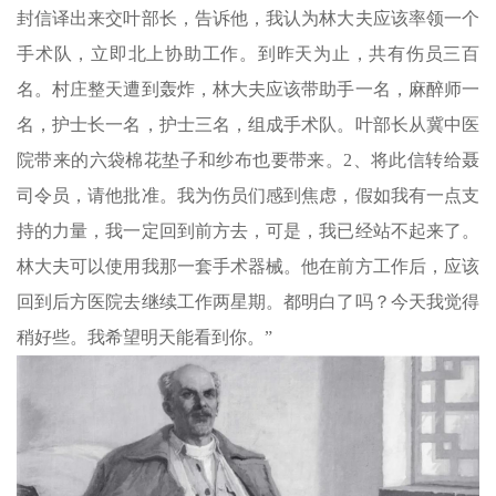
封信译出来交叶部长，告诉他，我认为林大夫应该率领一个
手术队，立即北上协助工作。到昨天为止，共有伤员三百
名。村庄整天遭到轰炸，林大夫应该带助手一名，麻醉师一
名，护士长一名，护士三名，组成手术队。叶部长从冀中医
院带来的六袋棉花垫子和纱布也要带来。2、将此信转给聂
司令员，请他批准。我为伤员们感到焦虑，假如我有一点支
持的力量，我一定回到前方去，可是，我已经站不起来了。
林大夫可以使用我那一套手术器械。他在前方工作后，应该
回到后方医院去继续工作两星期。都明白了吗？今天我觉得
稍好些。我希望明天能看到你。”