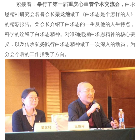
紧接着，
举
行
了第一届重庆心血管学术交流会
，白求
恩精神研究会名誉会长
栗龙池
做
了
《白求恩是个怎样的人》
的精彩报告。栗会长介绍了白求恩的一生及他的人生特点，
科学的诠释了白求恩精神。对准确把握白求恩精神的核心要
义，以及传承弘扬践行白求恩精神做了一次深入的动员，为
分会
今后的工作指明了方向。