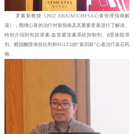
罗素新教授《2022 AHA/ACC/HFSA心衰管理指南解
读》，围绕心衰的治疗对新指南及其重要更新进行了解读。
特别介绍到包括肾素-血管紧张素系统抑制剂、β受体阻滞
剂、醛固酮受体拮抗剂和SGLT2i的"新四联”心衰治疗基石药
物。