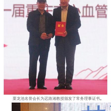
栗龙池
名誉会长为迟路湘教授颁发了常务理事证书
。