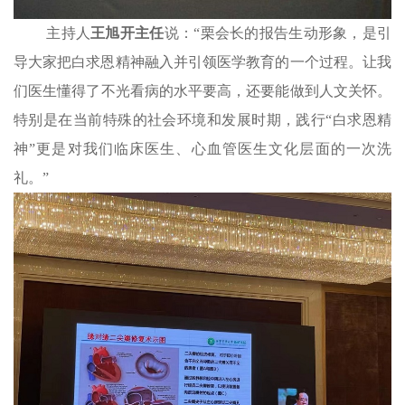
主持人
王旭开主任
说：“栗会长的报告生动形象，是引
导大家把白求恩精神融入并引领医学教育的一个过程。让我
们医生
懂得了
不光看病的水平
要
高，还要能做到人文关怀。
特别是在当前
特殊的
社会环境和发展
时期，践行“白求恩精
神”更是对我们临床医生、心血管医生文化层面的一次洗
礼。”