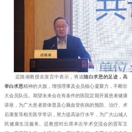
迟路湘教授在发言中表示，将
追
随白求恩的足迹，高
举白求恩
精神的大旗，增
强
理事及会员核心凝聚力，
不断壮
大会员队伍
。
期望
未来会在有条件的医院定期开展患者健康
讲座，为广大患者群体普及心脑血管疾病的预防、治疗、术
后康复等相关医学常识，努力提高诊疗水平，为广大山城人
民健康生活服务。迟教授对出席本次学术交流会的晋军主