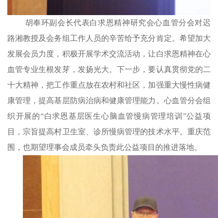
胡奉环副会长代表白求恩精神研究会心血管分会
对
迟
路湘教授及会务组
工作人员
的辛苦给予充分肯定。希望加大
发展会员力度，积极开展学术交流
活动，让
白求恩精神在心
血管专业生根发芽，发扬光大。
下一步
，要认真
贯彻党的二
十大精神，把工作重点放在农村和社区，加强重大慢性病健
康管理，提高基层防病治病和健康管理能力。心血管分会
组
织​开展的
“白求恩基层医生心脑血管慢病管理培训”公益项
目，宗旨提高村卫生室、诊所慢病管理的技术水平。重庆范
围，也期望理事会成员牵头负责此公益项目
的推进落地​。