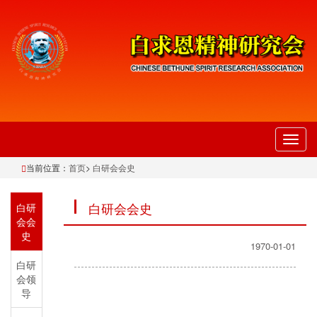
切
换
当前位置：
首页
>
白研会会史
导
航
白研会会史
白研
会会
史
1970-01-01
白研
会领
导