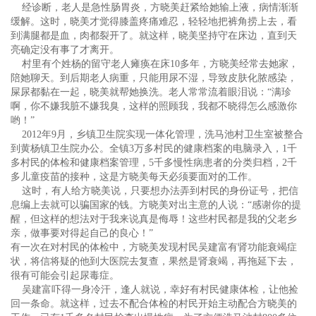
经诊断，老人是急性肠胃炎，方晓美赶紧给她输上液，病情渐渐
缓解。这时，晓美才觉得膝盖疼痛难忍，轻轻地把裤角捞上去，看
到满腿都是血，肉都裂开了。就这样，晓美坚持守在床边，直到天
亮确定没有事了才离开。
村里有个姓杨的留守老人瘫痪在床10多年，方晓美经常去她家，
陪她聊天。到后期老人病重，只能用尿不湿，导致皮肤化脓感染，
屎尿都黏在一起，晓美就帮她换洗。老人常常流着眼泪说：“满珍
啊，你不嫌我脏不嫌我臭，这样的照顾我，我都不晓得怎么感激你
哟！”
2012年9月，乡镇卫生院实现一体化管理，洗马池村卫生室被整合
到黄杨镇卫生院办公。全镇3万多村民的健康档案的电脑录入，1千
多村民的体检和健康档案管理，5千多慢性病患者的分类归档，2千
多儿童疫苗的接种，这是方晓美每天必须要面对的工作。
这时，有人给方晓美说，只要想办法弄到村民的身份证号，把信
息编上去就可以骗国家的钱。方晓美对出主意的人说：“感谢你的提
醒，但这样的想法对于我来说真是侮辱！这些村民都是我的父老乡
亲，做事要对得起自己的良心！”
有一次在对村民的体检中，方晓美发现村民吴建富有肾功能衰竭症
状，将信将疑的他到大医院去复查，果然是肾衰竭，再拖延下去，
很有可能会引起尿毒症。
吴建富吓得一身冷汗，逢人就说，幸好有村民健康体检，让他捡
回一条命。就这样，过去不配合体检的村民开始主动配合方晓美的