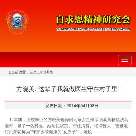
切
换
当前位置：
首页
>
其他典型
导
航
方晓美:“这辈子我就做医生守在村子里”
发布日期：2014年04月08日
12年前，卫校毕业的方晓美选择回到家乡贵州绥阳县黄杨镇洗马
池村，当了一名村医。她耐住寂寞、守住清贫、吃得苦头，被当地
村民亲切称为“守护乡亲健康的‘女汉子’”，她说——