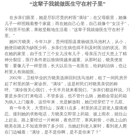
“这辈子我就做医生守在村子里”
在乡亲们眼里，她是尽职尽责的村医“满珍”；在父母眼里，她像
儿子一样照顾着整个家庭；而在她自己心里，自己就像个“女汉子”，
不怕苦不怕累，果敢坚毅地生活着：“这辈子我就做医生守在村子
里。”
她叫方晓美，今年31岁，贵州绥阳县黄杨镇洗马池村人，从小，
她便目睹因为缺医少药，乡亲们生病也得不到及时医治的状况。而
在她的家里，由于生了三个女儿没有儿子，母亲压力过大患上了精
神分裂症，医疗条件差以致病情越来越重。从那时起，晓美便发
誓：要像儿子一样坚强，长大以后当一名医生，给妈妈治病，也让
村里人有病能医。
2002年，卫校毕业的方晓美选择回到洗马池村，租了一间民房开
起了村里的第一家诊所。“满珍”，这是村民们对晓美亲切的称
呼。“满珍很关心我们，十天半月就来看我们。”乡亲们都这样说。只
要是乡亲们打来电话，不管多远，也不管什么病，她都会背起药箱
为病人上门服务。这些年来，光是解放鞋，她已经穿烂了十几双。
有一年冬天，大雪封山，深夜11点多，村里的吴正碧老人腹痛难
忍。接到她的求救电话，方晓美立即背上药箱、披上雨衣，就往山
上赶去。路上要经过一片树林，夜色茫茫，寒风刺骨，小跑上山的
晓美在路上不知道滑倒了多少回，当她赶到老人家时，看到老人爬
在门边喊着：“满珍，是不是你啊，是不是你来了？”