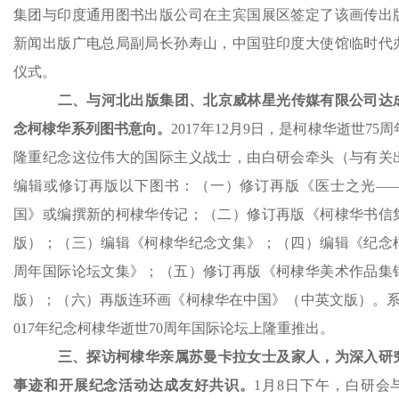
集团与印度通用图书出版公司在主宾国展区签定了该画传出
新闻出版广电总局副局长孙寿山，中国驻印度大使馆临时代
仪式。
二、与河北出版集团、北京威林星光传媒有限公司达
念柯棣华系列图书意向。
2017年12月9日，是柯棣华逝世75
隆重纪念这位伟大的国际主义战士，由白研会牵头（与有关
编辑或修订再版以下图书：（一）修订再版《医士之光—
国》或编撰新的柯棣华传记；（二）修订再版《柯棣华书信
版）；（三）编辑《柯棣华纪念文集》；（四）编辑《纪念柯
周年国际论坛文集》；（五）修订再版《柯棣华美术作品集
版）；（六）再版连环画《柯棣华在中国》（中英文版）。系
017年纪念柯棣华逝世70周年国际论坛上隆重推出。
三、探访柯棣华亲属苏曼卡拉女士及家人，为深入研
事迹和开展纪念活动达成友好共识。
1月8日下午，白研会