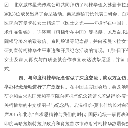
团、北京威林星光传媒公司共同拜访了柯棣华侄女苏曼卡拉
家庭8位成员出席了会见活动。栗龙池秘书长代表白研会、白
医院向苏曼卡拉女士赠送了《医士之光——柯棣华在中国》
术作品集锦》、连环画《柯棣华在中国》等书籍，以及白求
院领导署名的致敬信、京剧脸谱等纪念品，并向苏曼卡拉女
研究宣传柯棣华生平事迹和开展纪念活动的情况。1月9日下
女士及家人再次与白研会就合作事宜表达诚挚愿望，并留
式。
四、与印度柯棣华纪念馆做了深度交流，就双方互访
举办纪念活动进行了广泛探讨。
在中国主宾国会场，栗龙池
研会和白求恩国际和平医院向柯棣华纪念馆馆长若温得哈•莫
关柯棣华的中文版图书与纪念品。若温得哈•莫卡什馆长对白
席2015年北京“白求恩精神与我们的时代”国际论坛一事再
印度马哈拉旗特拉邦政府和肖拉普尔市政府对柯棣华故居保