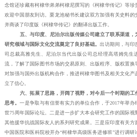
念馆还珍藏有柯棣华弟弟柯棣尼撰写的《柯棣华传记》等珍
欢迎中国朋友到访。栗龙池秘书长建议双方加强有关史料的
并商谈了印度版《柯棣华传记》的翻译出版工作。
五、与印度、尼泊尔出版传媒公司建立了联系渠道，
研究领域与国际文化交流奠定了良好基础。
出访期间，与印
司总裁高雅先生、尼泊尔当代出版公司总经理高塔姆先生
流，了解了国际图书市场的交易原则、出版程序、版权置换
对加强与国外出版机构合作，推进柯棣华图书及相关文化产
立了信心。
六、拓展了思路，开阔了视野，对今后一个时期的工
思考。
一是争取与有信誉有实力的单位合作，于2017年举办
世75周年国际论坛。二是进一步扩大本会研究工作的国际视
其他援华抗战国际友人的系列研究成果。三是应印度有关方
中国医院和医科院校开办“柯棣华高级医务进修班”进行调研