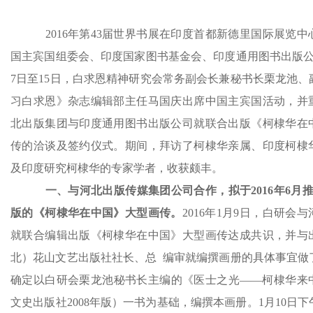
2016年第43届世界书展在印度首都新德里国际展览中
国主宾国组委会、印度国家图书基金会、印度通用图书出版公
7日至15日，白求恩精神研究会常务副会长兼秘书长栗龙池、
习白求恩》杂志编辑部主任马国庆出席中国主宾国活动，并
北出版集团与印度通用图书出版公司就联合出版《柯棣华在
传的洽谈及签约仪式。期间，拜访了柯棣华亲属、印度柯棣
及印度研究柯棣华的专家学者，收获颇丰。
一、与河北出版传媒集团公司合作，拟于2016年6月推
版的《柯棣华在中国》大型画传。
2016年1月9日，白研会
就联合编辑出版《柯棣华在中国》大型画传达成共识，并与
北）花山文艺出版社社长、总 编审就编撰画册的具体事宜做
确定以白研会栗龙池秘书长主编的《医士之光——柯棣华来
文史出版社2008年版）一书为基础，编撰本画册。1月10日