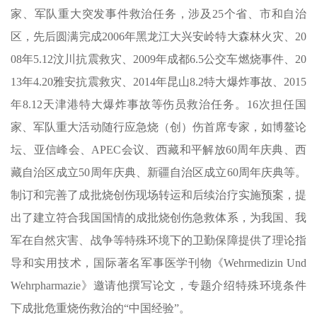
家、军队重大突发事件救治任务，涉及25个省、市和自治
区，先后圆满完成2006年黑龙江大兴安岭特大森林火灾、20
08年5.12汶川抗震救灾、2009年成都6.5公交车燃烧事件、20
13年4.20雅安抗震救灾、2014年昆山8.2特大爆炸事故、2015
年8.12天津港特大爆炸事故等伤员救治任务。16次担任国
家、军队重大活动随行应急烧（创）伤首席专家，如博鳌论
坛、亚信峰会、APEC会议、西藏和平解放60周年庆典、西
藏自治区成立50周年庆典、新疆自治区成立60周年庆典等。
制订和完善了成批烧创伤现场转运和后续治疗实施预案，提
出了建立符合我国国情的成批烧创伤急救体系，为我国、我
军在自然灾害、战争等特殊环境下的卫勤保障提供了理论指
导和实用技术，国际著名军事医学刊物《Wehrmedizin Und
Wehrpharmazie》邀请他撰写论文，专题介绍特殊环境条件
下成批危重烧伤救治的“中国经验”。