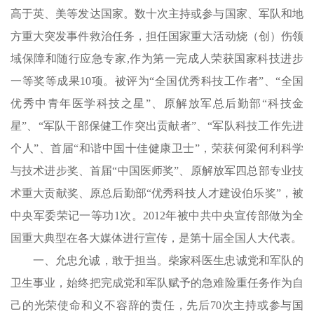
高于英、美等发达国家。数十次主持或参与国家、军队和地
方重大突发事件救治任务，担任国家重大活动烧（创）伤领
域保障和随行应急专家,作为第一完成人荣获国家科技进步
一等奖等成果10项。被评为“全国优秀科技工作者”、“全国
优秀中青年医学科技之星”、原解放军总后勤部“科技金
星”、“军队干部保健工作突出贡献者”、“军队科技工作先进
个人”、首届“和谐中国十佳健康卫士”，荣获何梁何利科学
与技术进步奖、首届“中国医师奖”、原解放军四总部专业技
术重大贡献奖、原总后勤部“优秀科技人才建设伯乐奖”，被
中央军委荣记一等功1次。2012年被中共中央宣传部做为全
国重大典型在各大媒体进行宣传，是第十届全国人大代表。
一、允忠允诚，敢于担当。柴家科医生忠诚党和军队的
卫生事业，始终把完成党和军队赋予的急难险重任务作为自
己的光荣使命和义不容辞的责任，先后70次主持或参与国