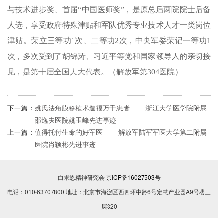
与技术进步奖、首届“中国医师奖”，是原总后两院院士后备
人选，享受政府特殊津贴和军队优秀专业技术人才一类岗位
津贴。荣立三等功1次、二等功2次，中央军委荣记一等功1
次，多次受到了胡锦涛、习近平等党和国家领导人的亲切接
见，是第十届全国人大代表。（解放军第304医院）
下一篇：
姚氏法角膜移植术造福万千患者 ——浙江大学医学院附属
邵逸夫医院姚玉峰先进事迹
上一篇：
值得托付生命的好军医 ——解放军陆军军医大学第二附属
医院肖颖彬先进事迹
白求恩精神研究会
京ICP备16027503号
电话：010-63707800 地址：北京市海淀区西四环中路6号定慧产业园A9号楼三
层320