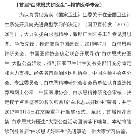
【
首届
“
白求恩式好医生
”--模范医学专家
】
为认真贯彻落实《国家卫生计生委关于在全国卫生计
生系统开展向先进典型学习的决定》（国卫宣传发〔2016〕
28号），大力弘扬白求恩精神，激励广大医务工作者见贤思
齐、争做先锋，推进健康中国建设，2016年7月，白求恩精
神研究会、中国医师协会确定联合开展寻访“白求恩式好医
生”大型公益活动，得到国家卫生计生委有关部门充分肯定
和大力支持
。
经各省市自治区医师协会，中国医师协会各分
会、专业委员会，白求恩精神研究会各会员单位认真遴选推
荐和网上公示，中国医师协会、白求恩精神研究会审核，决
定授予卢世璧等50名医师首届“白求恩式好医生”荣誉，并于
2017年9月8日在京隆重举行颁奖仪式。至此，首届推荐宣
扬“白求恩式好医生”大型公益活动圆满落下帷幕。本站将陆
续刊登首届“白求恩式好医生”先进事迹，供大家学习借鉴。