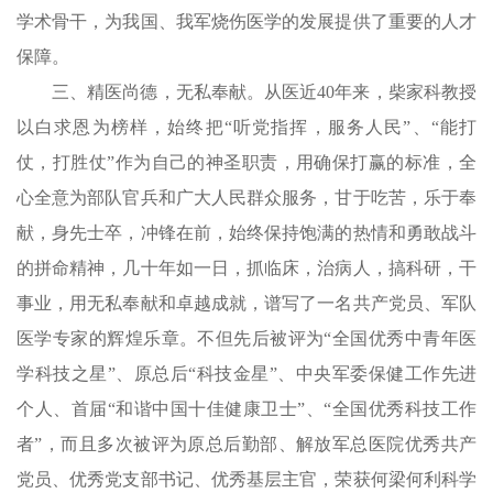
学术骨干，为我国、我军烧伤医学的发展提供了重要的人才
保障。
三、精医尚德，无私奉献。从医近40年来，柴家科教授
以白求恩为榜样，始终把“听党指挥，服务人民”、“能打
仗，打胜仗”作为自己的神圣职责，用确保打赢的标准，全
心全意为部队官兵和广大人民群众服务，甘于吃苦，乐于奉
献，身先士卒，冲锋在前，始终保持饱满的热情和勇敢战斗
的拼命精神，几十年如一日，抓临床，治病人，搞科研，干
事业，用无私奉献和卓越成就，谱写了一名共产党员、军队
医学专家的辉煌乐章。不但先后被评为“全国优秀中青年医
学科技之星”、原总后“科技金星”、中央军委保健工作先进
个人、首届“和谐中国十佳健康卫士”、“全国优秀科技工作
者”，而且多次被评为原总后勤部、解放军总医院优秀共产
党员、优秀党支部书记、优秀基层主官，荣获何梁何利科学