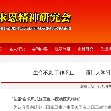
态
名人评说
会刊内容
规章制度
史料研究
先进
生命不息 工作不止 ——厦门大学
发布日期：2018年0
【
首届
“
白求恩式好医生
”--医德医风楷模
】
为认真贯彻落实《国家卫生计生委关于在全国卫生计生