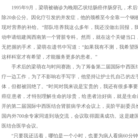
1995年9月，梁萌被确诊为晚期乙状结肠癌伴肠穿孔，术
除20余公分。因化疗引发的并发症，他的颈椎至今全靠一个钢板
现对营养的补给。“部队培养我这么多年，我还没做出回报，我不
动申请组建闽西南第一个肾脏专科。然而，就在这个关键当口
无把握的手术，梁萌在遗书中写道：“如果我有不测，我希望
这样科室才有希望，才能服务更多的患者。”
手术后的梁萌在与时间赛跑，为了筹备第二届国际中西医
疗一边工作，为了不影响右手写字，他坚持让护士扎自己的左
体，但都被回绝了。“时间对我来说是宝贵的，我还有很多事要
癌症患者，才特别理解生命的珍贵，给患者治好病，就是生命最
开的第二届国际中西医结合肾脏病学术会议上，吴阶平副委员长
国内外700余专家同道到场交流，会议取得圆满成功。这是建
医结合医学会议。
“只要我还活着，哪怕是一个小时，也要为病人看病60分