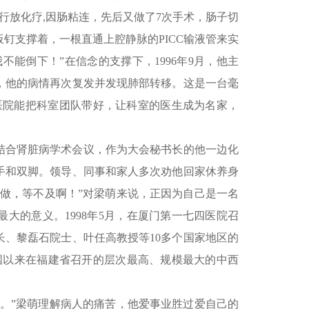
后行放化疗,因肠粘连，先后又做了7次手术，肠子切
钉支撑着，一根直通上腔静脉的PICC输液管来实
能倒下！”在信念的支撑下，1996年9月，他主
，他的病情再次复发并发现肺部转移。这是一台毫
医院能把科室团队带好，让科室的医生成为名家，
结合肾脏病学术会议，作为大会秘书长的他一边化
手和双脚。领导、同事和家人多次劝他回家休养身
做，等不及啊！”对梁萌来说，正因为自己是一名
大的意义。1998年5月，在厦门第一七四医院召
、黎磊石院士、叶任高教授等10多个国家地区的
国以来在福建省召开的层次最高、规模最大的中西
钟。”梁萌理解病人的痛苦，他爱事业胜过爱自己的