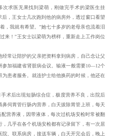
士多次求医无果找到梁萌，刚做完手术的梁医生挂
术后，王女士几次跑到他的病房外，透过窗口看望
着，我就有希望。”她七十多岁的老母亲也流着泪
过来！”王女士以梁萌为榜样，重新走上工作岗位
他经常让陪护的父亲把资料拿到病房，自己念让父
参加福建省肾脏病会议。输液一般需要10—12个
班为患者服务。就连护士给他换药的时候，他还在
5月手术后出现短肠综合症，极度营养不良，出院后
插鼻伺胃管行肠内营养，白天拔除胃管上班，每天
药配营养液，因带液体，每次过机场安检时常被翻
行，几乎在各个机场安检都有记录留下，有一次居
医院、联系病房，接送车辆，白天开完会后，晚上