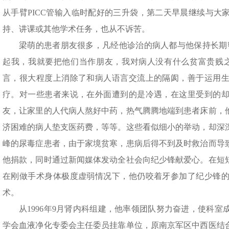
从手臂PICC管输入临时配好的三升袋，第二天早晨继续与大
持、讲课或其他学术任务，也从不诉苦。
梁萌的患者朋友很多，凡经他诊治的病人都与他保持长期
起我，我就要把他们当作朋友，我对病人没有什么贫富贵贱
言，很大程度上消除了和病人语言交流上的隔阂，善于运用
疗。对一些患者来说，在外面遭到的是冷遇，在这里受到的
友，让家里的人代病人熬好中药，热气腾腾地端到患者床前，
济困难的病人垫支医药费，等等。这些看似细小的举动，却深
峰的尿毒症患者，由于家境贫寒，患病后得不到及时救治而导
他捐款，同时通过新闻媒体发动全社会向纪少锋献爱心。在短短
在刚做手术身体极度虚弱情况下，他仍咬着牙参加了纪少锋
术。
从1996年9月肾内科组建，他率领团队努力奋进，使科
学会血液净化专委会主任委员挂靠单位，原南京军区中西医结