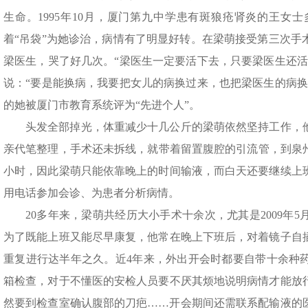
生命。1995年10月，厦门第九中学患有斑狼疮肾炎的王女
着“吊袋”为她诊治，病情有了明显好转。在梁萌接受第三次手
梁医生，哭了好几次。“梁医生一定要活下去，只要梁医生还活
说：“要是能换病，我要把女儿的病换过来，也把梁医生的病换
的她被厦门市教育系统评为“先进个人”。
头发全部掉光，体重减少十几公斤的梁萌依然坚持工作，
亲代笔整理，手术还未拆线，就带着留置腹腔的引流管，到泉州
小时，因此梁萌只能依靠晚上的时间输液，而白天还要继续上
用电话参加会诊、为患者分析病情。
20多年来，梁萌共经历大小手术十余次，尤其是2009年
为了既能上班又能尽早康复，他常在晚上下班后，对着镜子自
重复进行达半年之久。近4年来，外出开会时都要自带十余种
箱检查，对于不懂医的安检人员要不厌其烦地说明病情才能放
然要到检查室确认腹部的刀疤……开会期间还需联系配输液的