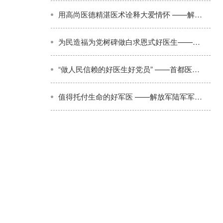
用高尚医德精湛医术诠释大爱情怀 ——解放军沈阳总医院韩雅玲先进事迹
为民造福为党树碑做白求恩式好医生——武警新疆总队医院庄仕华先进事迹
“做人民信赖的好医生好党员” ——首都医科大学附属儿童医院贾立群先进事迹
值得托付生命的好军医 ——解放军陆军军医大学第二附属医院肖颖彬先进事迹