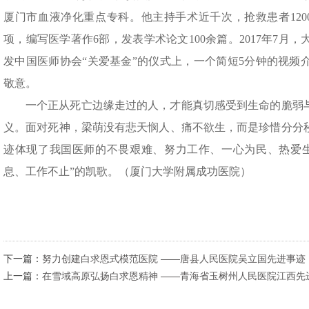
厦门市血液净化重点专科。他主持手术近千次，抢救患者120
项，编写医学著作6部，发表学术论文100余篇。2017年7
发中国医师协会“关爱基金”的仪式上，一个简短5分钟的视频介
敬意。
一个正从死亡边缘走过的人，才能真切感受到生命的脆弱
义。面对死神，梁萌没有悲天悯人、痛不欲生，而是珍惜分分
迹体现了我国医师的不畏艰难、努力工作、一心为民、热爱
息、工作不止”的凯歌。（厦门大学附属成功医院）
下一篇：
努力创建白求恩式模范医院 ——唐县人民医院吴立国先进事迹
上一篇：
在雪域高原弘扬白求恩精神 ——青海省玉树州人民医院江西先