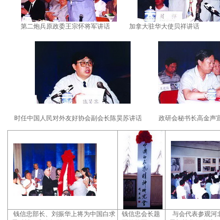
第二炮兵原政委王宗怀将军讲话 加拿大驻华大使贝祥讲话
时任中国人民对外友好协会副会长陈昊苏讲话 政研会秘书长高金声
钱信忠部长、刘振华上将为中国白求
钱信忠会长题
与会代表参观河