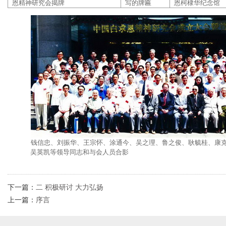
恩精神研究会揭牌
写的牌匾
恩柯棣华纪念馆
钱信忠、刘振华、王宗怀、涂通今、吴之理、鲁之俊、耿毓桂、康
吴英凯等领导同志和与会人员合影
下一篇：
二 积极研讨 大力弘扬
上一篇：
序言