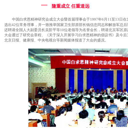
一
隆重成立 任重道远
中国白求恩精神研究会成立大会暨首届理事会于1997年6月11至13日在
选出42位常务理事，并一致推举国家卫生部原部长钱信忠同志和解放军总
还聘请全国人大副委员长吴阶平等10位老领导为名誉会长，聘请北京军区原
大会通过了研究会章程、《关于深入开展学习白求恩精神的倡议书》及今后
北京日报、健康报、中央电视台等新闻媒体报道了大会的盛况。