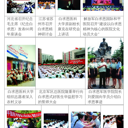
河北省召开纪念
江苏省苏
白求恩医科
解放军白求恩国际和平
毛主席《纪念白
州市召开
大学原副校长
医院召开“建设以白求恩
求恩》发表60周
白求恩精
康克在研究会
精神为核心的医院文化
年座谈会
神研讨会
上讲话
动员大会”
白求恩医科大学
北京军区总医院隆重举行向
白求恩军医学院院长
组织志愿者深入
白求恩式好医生华益慰学习
刘爱国向学员介绍白
农村义诊
的誓师大会
求恩事迹