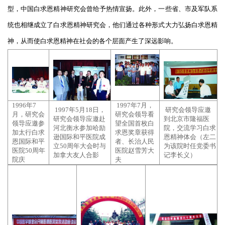
型，中国白求恩精神研究会曾给予热情宣扬。此外，一些省、市及军队系
统也相继成立了白求恩精神研究会，他们通过各种形式大力弘扬白求恩精
神，从而使白求恩精神在社会的各个层面产生了深远影响。
1996年7
1997年7月，
1997年5月18日，
研究会领导应邀
月，研究会
研究会领导看
研究会领导应邀赴
到北京市隆福医
领导应邀参
望全国首枚白
河北衡水参加哈励
院，交流学习白求
加太行白求
求恩奖章获得
逊国际和平医院成
恩精神体会（左二
恩国际和平
者、长治人民
立50周年大会时与
为该院时任党委书
医院50周年
医院赵雪芳大
加拿大友人合影
记李长义）
院庆
夫