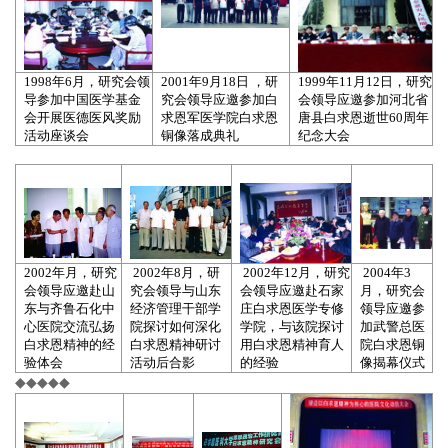
1998年6月，研究会领
2001年9月18日 ，研
1999年11月12日，研究
导参加中国医学基金
究会领导应邀参加白
会领导应邀参加河北省
会开展医德医风奖励
求恩军医学院白求恩
唐县白求恩逝世60周年
活动座谈会
铜像落成典礼
纪念大会
2002年月，研究
2002年8月，研
2002年12月，研究
2004年3
会领导应邀赴山
究会领导与山东
会领导应邀赴石家
月，研究会
东与齐鲁石化中
经济管理干部学
庄白求恩医学专修
领导应邀参
心医院交流弘扬
院探讨如何深化
学院，与该院探讨
加武警总医
白求恩精神的经
白求恩精神研讨
用白求恩精神育人
院白求恩铜
验体会
活动后合影
的经验
像揭幕仪式
◆◆◆◆◆