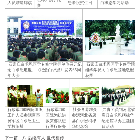
人员赠送锦旗
患者祝贺生日
白求恩学习活动
赛
石家庄白求恩医学专修学院等单位召开纪
石家庄白求恩医学专修学院
念白求恩逝世、《纪念白求恩》发表65周
组织学员向白求恩墓地敬献
年大会
花圈
解放军260医院组织
解放军260
社会各界群众
共青团员到河北省
工作人员参观晋察
医院为抗洪
参观河北省唐
唐县白求恩柯棣华
冀军区白求恩卫生
救灾部队进
县白求恩柯棣
纪念馆举办主题团
学校旧址
行医疗服务
华纪念馆
日活动
下一篇：
八 后继有人 世代相传