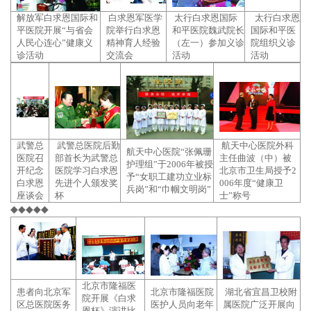
解放军白求恩国际和
白求恩军医学
太行白求恩国际
太行白求恩
平医院开展“与省会
院举行白求恩
和平医院魏武院长
国际和平医
人民心连心”健康义
精神育人经验
（左一）参加义诊
院组织义诊
诊活动
交流会
活动
活动
武警总
武警总医院后勤
航天中心医院外科
航天中心医院“张佩珊
医院召
部首长为武警总
主任曲波（中）被
护理组”于2006年被授
开纪念
医院学习白求恩
北京市卫生局授予2
予“女职工建功立业标
白求恩
先进个人颁发奖
006年度“健康卫
兵岗”和“巾帼文明岗”
座谈会
杯
士”称号
◆◆◆◆◆
北京市隆福医
患者向北京军
北京市隆福医院
湖北省宜昌卫校附
院开展《白求
区总医院医务
医护人员向老年
属医院广泛开展向
恩杯》演讲比