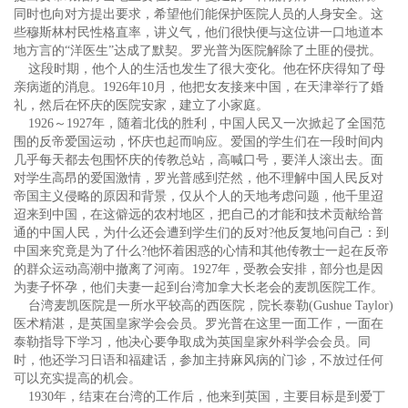
同时也向对方提出要求，希望他们能保护医院人员的人身安全。这
些穆斯林村民性格直率，讲义气，他们很快便与这位讲一口地道本
地方言的“洋医生”达成了默契。罗光普为医院解除了土匪的侵扰。
这段时期，他个人的生活也发生了很大变化。他在怀庆得知了母
亲病逝的消息。1926年10月，他把女友接来中国，在天津举行了婚
礼，然后在怀庆的医院安家，建立了小家庭。
1926～1927年，随着北伐的胜利，中国人民又一次掀起了全国范
围的反帝爱国运动，怀庆也起而响应。爱国的学生们在一段时间内
几乎每天都去包围怀庆的传教总站，高喊口号，要洋人滚出去。面
对学生高昂的爱国激情，罗光普感到茫然，他不理解中国人民反对
帝国主义侵略的原因和背景，仅从个人的天地考虑问题，他千里迢
迢来到中国，在这僻远的农村地区，把自己的才能和技术贡献给普
通的中国人民，为什么还会遭到学生们的反对?他反复地问自己：到
中国来究竟是为了什么?他怀着困惑的心情和其他传教士一起在反帝
的群众运动高潮中撤离了河南。1927年，受教会安排，部分也是因
为妻子怀孕，他们夫妻一起到台湾加拿大长老会的麦凯医院工作。
台湾麦凯医院是一所水平较高的西医院，院长泰勒(Gushue Taylor)
医术精湛，是英国皇家学会会员。罗光普在这里一面工作，一面在
泰勒指导下学习，他决心要争取成为英国皇家外科学会会员。同
时，他还学习日语和福建话，参加主持麻风病的门诊，不放过任何
可以充实提高的机会。
1930年，结束在台湾的工作后，他来到英国，主要目标是到爱丁