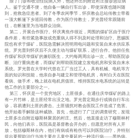
除了门诊和收治住院病人外，他还外出到附近村庄接诊急症病
人。鉴于交通不便，他自备一辆自行车出诊，即使深夜也随叫随
到，抢救急症患者。到了冬季农闲季节，怀庆教会总站传教士带着
一顶大帐篷下乡巡回传教，作为医疗传教士，罗光普经常跟随前
往，在帐篷里为当地群众治病。
第二，开展合作医疗。怀庆离焦作很近，周围的煤矿区由于医疗
条件差，有些紧急事故或危重病人得不到及时处理和治疗。恩赐医
院也有求于煤矿，医院急需解决照明用电问题和安装自来水供应系
统。罗光普到怀庆后不久便主动与煤矿联系，进行合作。他担任焦
作煤矿和庆华煤矿的兼职医生，大约每两周出诊一次，帮助医院诊
断、治疗重病患者，而煤矿则帮助医院建立发电机房和安装自来水
系统。罗光普在大学时代曾在工厂当过工人，具有机械、电机等方
面的知识和技能，他亲自参与建立和管理电机房，有时白天在医院
看病、做手术，晚上就在电机房值班。维持医院水电系统的运转是
他工作的主要部分之一。
第三，怀庆是一个贫穷地区，土匪很多。在通往庆华煤矿的路上
有一片竹林，是土匪经常出没之地。罗光普定期步行或骑自行车出
诊，容易遭到土匪的袭击。土匪骚扰对教会医院工作造成了危害。
他开始着手解除这种威胁。首先，他进行了广泛的调查研究，发现
土匪多出自附近穆斯林聚居的村庄。然后，他直接走访了穆斯林村
民，向他们表示，医院虽是基督教会开办的，但愿意对所有人开
放，包括穆斯林在内，他们有病或有枪伤可以到医院治疗，并特别
提出要帮助治疗当地主要在儿童中蔓延的一种流行病——黑热病。