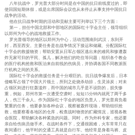
八年抗战中，罗光普大部分时间是在中国的抗日前线度过的，即
使回国短期休假，或是出席国际会议也从未停止从事支持中国抗日
战争的活动。
他在抗日战争时期的活动和贡献主要可列举以下三个方面：
第一，担任中国北部和中部地区的国际红十字会主任，领导组织
以郑州为中心的战地救援工作。
罗光普领导的地区以郑州为中心，活动范围南到武汉，东到开
封，西至西安。主要任务是在战争情况下接运和储藏、分配国际红
十字会的救援物资；帮助安置从日军占领区逃出来的难民和惨遭轰
炸无家可归的平民、孤儿，解决他们的吃住等问题；组织各个教会
的医疗机构抢救和医治来自前线的伤病员，并协调各国不同教派医
疗机构之间的关系。
国际红十字会的救援任务是十分艰巨的。抗日战争爆发后，日本
侵略军占领了中国大片领土，所到之处烧杀劫掠，生灵涂炭；对未
占领区则进行狂轰滥炸，而中国的城市几乎是不设防的，损失惨
重，例如，郑州市第一次遭受空袭时，短短15分钟内就死了两千多
人，伤三千余人。作为国际红十字会的地区负责人，罗光普肩负着
繁重的任务，他要参加各种会议，视察被轰炸现场，帮助组织抢
救，他要察看各地区的仓库，检查战时物资的贮藏情况，巡视各教
会医院，帮助解决各种紧急的问题。同时，作为外科专家，他还要
亲自给伤病员做手术。在战时条件下，交通很困难，火车常常只在
夜间通行，他平时的交通工具就是自行车。他经常是身着马裤、皮