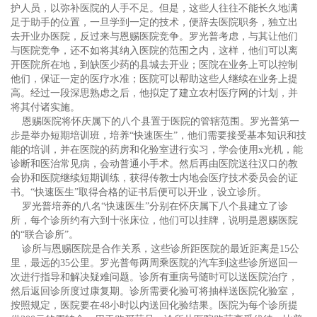
护人员，以弥补医院的人手不足。但是，这些人往往不能长久地满
足于助手的位置，一旦学到一定的技术，便辞去医院职务，独立出
去开业办医院，反过来与恩赐医院竞争。罗光普考虑，与其让他们
与医院竞争，还不如将其纳入医院的范围之内，这样，他们可以离
开医院所在地，到缺医少药的县城去开业；医院在业务上可以控制
他们，保证一定的医疗水准；医院可以帮助这些人继续在业务上提
高。经过一段深思熟虑之后，他拟定了建立农村医疗网的计划，并
将其付诸实施。
恩赐医院将怀庆属下的八个县置于医院的管辖范围。罗光普第一
步是举办短期培训班，培养“快速医生”，他们需要接受基本知识和技
能的培训，并在医院的药房和化验室进行实习，学会使用x光机，能
诊断和医治常见病，会动普通小手术。然后再由医院送往汉口的教
会协和医院继续短期训练，获得传教士内地会医疗技术委员会的证
书。“快速医生”取得合格的证书后便可以开业，设立诊所。
罗光普培养的八名“快速医生”分别在怀庆属下八个县建立了诊
所，每个诊所约有六到十张床位，他们可以挂牌，说明是恩赐医院
的“联合诊所”。
诊所与恩赐医院是合作关系，这些诊所距医院的最近距离是15公
里，最远的35公里。罗光普每两周乘医院的汽车到这些诊所巡回一
次进行指导和解决疑难问题。诊所有重病号随时可以送医院治疗，
然后返回诊所度过康复期。诊所需要化验可将抽样送医院化验室，
按照规定，医院要在48小时以内送回化验结果。医院为每个诊所提