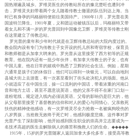
国热潮遍及城乡。罗维灵医生的传教站所在的豫北楚旺也遭到冲
击，罗维灵夫妇带着两个女儿随着传教士撤退的队伍到达上海。当
时已有身孕的玛格丽特便前往美国待产。1900年11月，罗光普在美
国波特兰降生。1901年夏，义和团运动被镇压以后，玛格丽特又带
着女儿和不满一岁的罗光普回到中国豫北卫辉，罗维灵等传教士刚
在这里建立了传教总站。
罗光普的童年和少年时代就是在卫辉传教总站的大院内度过的。
教会院内设有专门为传教士子女开设的托儿所和寄宿学校，保育员
和教师都是从加拿大聘来的。罗光普从这里接受了西方初等的正规
教育。他在院内还有一批少年伙伴，有加拿大传教士的子女，也有
中国儿童。他在日常的嬉戏中熟悉了卫辉的社会生活。例如，星期
六通常是孩子们的休假日，他们可以得到一块银元，可以自由地到
县城大街上去游逛，有一次甚至看到了街头处决犯人的场面。他从
小就适应了在中国生活，操一口流利的中国话，带着浓重的河南口
音和地方土话，甚至不愿意说英语，他的父亲不得不在家门口划一
道粉笔线，规定进入线内必须说英语。父母的影响仍是巨大的，他
从父母那里接受了基督教的信仰和对人的爱心与同情心。父亲救死
扶伤的精神使他感动，有一次罗维灵尽全力抢救一名被疯狗咬伤的
八岁男孩，当抢救无效终于死亡时，他感到极度悲痛。这件事对罗
光普产生了深刻影响，他开始感到医生职业的崇高并立志要成为一
名技术高超的医生去解除病人的痛苦和挽救人们的生命。
◆◆◆◆◆
1915年，15岁的罗光普随家人返回加拿大多伦多市，接受高等教