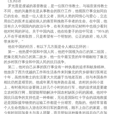
(五)结语
罗光普是虔诚的基督教徒，是一位医疗传教士。与福音派传教士
不同，他的兴趣所在是从事教会的医疗工作，他视医疗事业如同自
己的生命。他是一位人道主义者，崇尚人类的同情心与爱心，立志
用自己的医术去减轻病人的痛苦和挽救不幸者的生命。在中国，他
没有介入中国国内的政治斗争，在有关他的传记材料中也很少看到
他对时局的评论。关于中国内战，他在给妻子的信中写道：“99％的
人不在乎谁将取胜，只是希望有一个明智的、公正的政府，给人民
带来和平。”
他在中国的经历，有以下几方面是令人难以忘怀的：
第一，他热爱中国和中国人民，他把中国视为自己的第二祖国，
把豫北视为自己的第二故乡，他一生中最宝贵的年华都献给了豫北
的乡村医疗事业和中国人民的抗日战争。
第二，他对自己从事的医疗事业有一种执着的追求和献身精神。
他放弃了西方优越的工作和生活条件来到豫北的穷乡僻壤行医将近
十年，虽然传教士的生活要大大优越于当地老百姓，但与本国条件
相比仍然是艰苦的。他成年累月地奔跑在县城、农村的乡间小道
上，有时夜间出诊要骑上好几个小时的自行车，他的追求就是要建
立农村医疗网，期望能帮助解决中国农村缺医少药的困难。他对中
国抗日战争的支持也是一种奉献，无论是国际红十字会的战地救援
还是国际援华物资的运输工作都是十分艰苦、危险的。他经常冒着
个人生命危险出入游击区和日军的轰炸线，顾不上自己的家庭，很
少有时间回加拿大与亲人团聚，而且明知这种服务对战后自己在加