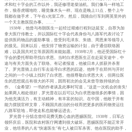
术和红十字会的工作以外，我还修理老柴油机。我们像马一样地工
作，狼吞虎咽地吃，睡觉像木头一样。现在是晚上11点，整个上午
我都在做手术，下午在x光室工作。然后，我骑自行车到两英里外的
一个天主教医院办事。……”
1938年，他曾与布朗医生一起经过艰难行程到达延安，自荐为加
拿大医疗传教士，并以国际红十字会代表身份与八路军代表讨论了
提供医药物品的援助事项，曾受到毛泽东、朱德、周恩来等领导人
的接见。回来以后，他安排了物资运输的计划，由于通信联络困
难，以及国共对立等原因而未能如愿。1938年2月，他还受国际红十
字会的委托帮助寻找白求恩。当时白求恩医生正在赴延安途中，中
途与有关方面失去了联络。有记者报道，他被日本人抓获并杀害
了。罗光普骑上自行车去追寻白求恩的踪迹。他终于在郑州与开封
之间的一个小镇上找到了白求恩。他很尊敬白求恩大夫，但两位医
生的思想观点有很大的不同，因而初次的会见未曾导致持续的合
作。《金希望》一书的作者谈及此事时写道，“这是一次机会的丧失!
如果两人相处很好，罗光普在以后可以为白求恩做很多的事情，因
为他充满活力，有主动精神，有丰富的知识。在中国，他敢于并有
能力摆脱官样文章，不顾国共政治的分歧而把更多的医药物资运往
八路军驻地，即使走私也能够运进去。”
罗光普十分惦念曾经花费无数心血的恩赐医院。1938年，日军占
领怀庆后，医院和农村医疗网遭到很大破坏。恩赐医院不能正常开
业，他培养的八名“快速医生”有七人被日军杀害。他在医院的助手，