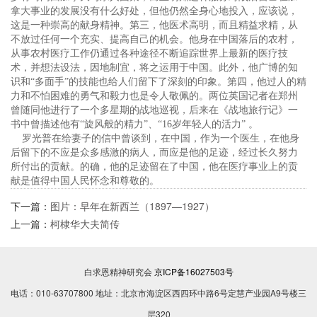
拿大事业的发展没有什么好处，但他仍然全身心地投入，应该说，
这是一种崇高的献身精神。第三，他医术高明，而且精益求精，从
不放过任何一个充实、提高自己的机会。他身在中国落后的农村，
从事农村医疗工作仍通过各种途径不断追踪世界上最新的医疗技
术，并想法设法，因地制宜，将之运用于中国。此外，他广博的知
识和“多面手”的技能也给人们留下了深刻的印象。第四，他过人的精
力和不怕困难的勇气和毅力也是令人敬佩的。两位英国记者在郑州
曾随同他进行了一个多星期的战地巡视，后来在《战地旅行记》一
书中曾描述他有“旋风般的精力”、“16岁年轻人的活力” 。
罗光普在给妻子的信中曾谈到，在中国，作为一个医生，在他身
后留下的不应是众多感激的病人，而应是他的足迹，经过长久努力
所付出的贡献。的确，他的足迹留在了中国，他在医疗事业上的贡
献是值得中国人民怀念和尊敬的。
下一篇：
图片：早年在新西兰（1897—1927）
上一篇：
柯棣华大夫简传
白求恩精神研究会
京ICP备16027503号
电话：010-63707800 地址：北京市海淀区西四环中路6号定慧产业园A9号楼三
层320