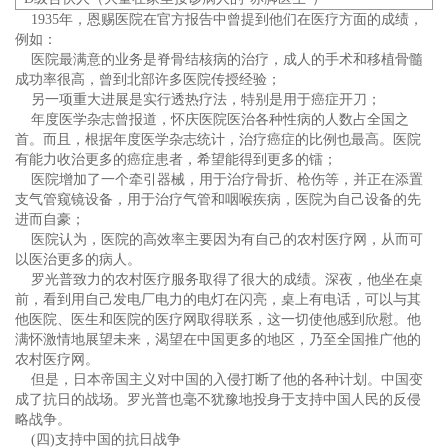
1935年，恩赐医院在官方报告中曾提到他们在医疗方面的成绩，
例如：
医院最满意的业务是脊骨结核病的治疗，成人的手术和移植骨髓
成功率很高，曾到北部许多医院传授经验；
另一项重大进展是实行透热疗法，特别是用于癌症开刀；
年度医学杂志曾报道，怀庆医院医治各种性病的人数占全国之
首。而且，根据年度医学杂志统计，治疗癌症的比例也最高。医院
有能力收治更多的癌症患者，希望能得到更多的镭；
医院增加了一个牵引器械，用于治疗骨折、枪伤等，并正在添置
支气管窥镜设备，用于治疗气管和咽喉疾病，医院为自己设备的先
进而自豪；
医院认为，医院的高效率主要因为有自己的农村医疗网，从而可
以医治更多的病人。
罗光普致力的农村医疗服务取得了很大的成绩。深夜，他坐在桌
前，看到用自己发电厂电力的电灯在闪亮，桌上有电话，可以与其
他医院、医生和医院的医疗网取得联系，这一切使他感到欣慰。他
满怀激情地展望未来，渴望在中国更多的地区，乃至全国推广他的
农村医疗网。
但是，日本帝国主义对中国的入侵打断了他的各种计划。中国变
成了抗日的战场。罗光普也毫不犹豫地投身于支持中国人民的反侵
略战争。
(四)支持中国的抗日战争