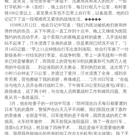
靴、皮夹克，背兜里带着一床毯子、洗漱用具和亲人的照片，一部
打字机和一本《圣经》，骑上自行车，每日行程几十公里，有时要
骑100公里以上，甚至乘火车也不忘带上自行车，以备急需。他的日
记记下了这一段艰难而又紧张的战地生活。
◆◆◆◆◆
1938年2月12日，他在日记中写道：“我们为医治被机枪扫射和炸
弹炸伤的伤员，从下午两点一直工作到十点半。晚上又继续为医院
预约的伤员动手术。这个星期六的夜晚是这样的疲惫，几乎连站都
站不起来了，汗水浸透了全身的皮肤，但是累得已经洗不动了。”2
月14日记载：“早上11点钟骑自行车出发到洛阳。给自行车换了一付
新链条和一付结实的行李架。在战争时期，带上一床毛毯和一件雨
衣已经是够重的了，而我背上的背包有50剂抗菌素和可为两万人使
用的牛痘疫苗……到达洛阳的天主教会，受到热烈欢迎。这次用了5
小时15分钟走了55公里，并渡过了黄河，汗水浸透了全身，感到非
常劳累，背包擦破了我的肩膀，疼痛难忍……”2月18日写道：“在临
汾与地方人员开会商讨战时工作。下午骑车20公里到达黄屯(译音)，
路很难走，花了两小时，与当地人员商量战时工作和难民问题。黑
夜从另一条路返回。”
3月，他在给妻子的一封信中写道：“郑州现在白天每日都要遭到
日本飞机的轰炸，警报声在白天几乎不间断。我们医院住满了轰炸
的受难者，全部是平民。日军使用的是子母弹，因而造成的死亡率
很高。火车经常被炸……两天前我从洛阳返回，骑了一夜自行车，
清晨6点才到达，然后做了四例手术……我总是做不完需要做的事
情。我用我所能抽出的所有时间工作在X光机旁(常出故障)。除了手