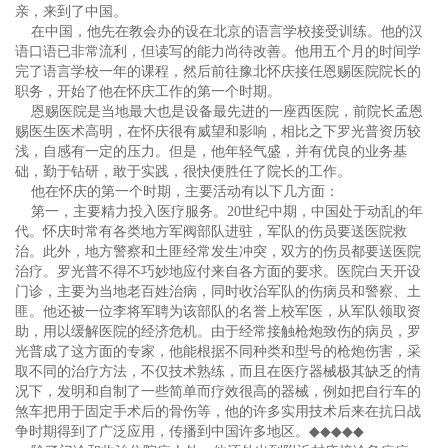
亲，来到了中国。
在中国，他先在教会办的设在北京的语言学校接受训练。他的汉
语口语已非常流利，但读写的能力尚待改善。他用五个月的时间学
完了语言学校一年的课程，然后前往豫北怀庆接任恩赐医院院长的
职务，开始了他在怀庆工作的第一个时期。
恩赐医院是当地最大也是设备最先进的一座西医院，前院长孟恩
赐医生医术高明，在怀庆很有威望和影响，相比之下罗光普资历较
浅，自感有一定的压力。但是，他年轻气盛，并有优良的业务基
础，勤于钻研，敢于实践，很快便胜任了院长的工作。
他在怀庆的第一个时期，主要活动有以下几方面：
第一，主要精力投入医疗服务。20世纪中期，中国处于动乱的年
代。怀庆时常有各类地方军阀部队进驻，军队的伤员要送医院救
治。此外，地方警察和土匪经常发生冲突，双方的伤员都要送医院
治疗。罗光普不得不巧妙地应付来自各方面的要求。医院白天开设
门诊，主要为当地老百姓治病，同时收治军队的伤病员和警察、土
匪。他还被一位李将军聘为该部队的名誉上校军医，从军队领取资
助，用以缓解医院的经济危机。由于经常接触枪炮致伤的病员，罗
光普成了这方面的专家，他能根据不同种类和型号的枪炮伤害，采
取不同的治疗方法，不仅技术熟练，而且在医疗器械极其缺乏的情
况下，发明和自制了一些简单而疗效很高的器械，例如把自行车的
煞车把用于固定手术后的骨伤等，他的许多实用技术后来在抗日战
争时期得到了广泛应用，传播到中国许多地区。
◆◆◆◆◆