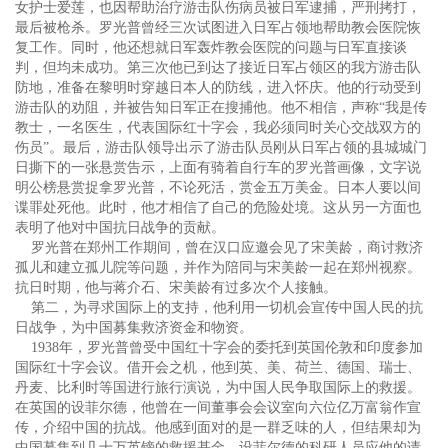
女护士爱莲，也因帮助治疗游击队伤病员被日军逮捕，严刑拷打，
最后被枪杀。罗光普曾经三次试图进入日军占领地帮助教会医院恢
复工作。同时，他还想就日军轰炸教会医院的问题与日军直接谈
判，但均未成功。第三次他已到达了接近日军占领区的我方游击队
防地，准备在黎明时穿越日本人的防线，进入怀庆。他的行动受到
游击队的劝阻，并被告知日军正在搜捕他。他不相信，声称“我是传
教士，一名医生，代表国际红十字会，我必须同时关心交战双方的
伤员”。最后，游击队领导出示了游击队员刚从日军占领的县城城门
日撕下的一张悬赏告示，上面有骑着自行车的罗光普画像，文字说
明公榜悬赏捉拿罗光普，不论死活，赏金五万美金。日本人要以间
谍罪处死他。此时，他才相信了自己的危险处境。这从另一方面也
表明了他对中国抗日战争的贡献。
罗光普在郑州工作期间，曾在汉口应邀会见了宋美龄，商讨救济
孤儿和建立孤儿院等问题，并作为陪同与宋美龄一起在郑州视察。
抗日时期，他与蒋介石、宋美龄有过多次个人接触。
第二，为寻求国际上的支持，他利用一切机会宣传中国人民的抗
日战争，为中国募集救济资金和物资。
1938年，罗光普曾受中国红十字会的委托到英国伦敦和印度参加
国际红十字会议。借开会之机，他到英、美、荷兰、德国、瑞士、
丹麦、比利时等国进行旅行演说，为中国人民争取国际上的救援。
在英国的设菲尔德，他曾在一间董事会会议室向六位亿万富翁作宣
传，介绍中国的抗战。他感到面对的是一群乏味的人，但结果却为
中国募集到几十万英镑的救援基金。设菲尔德的科研人员应他的请