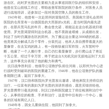
游击区。此时罗光普的主要精力是从事巡回医疗队的组织和安排，
他曾在宝山前线工作过，帮助改善军医院的医疗条件，对医务人员
进行战地培训，还参加过一段对美国空降人员的救生工作。
1943年初，他曾有一次赴郑州的冒险经历。美国南方浸礼会郑州
医院的仓库里有一台德国造的大而新的x光机，是当时国内最先进
的，在那兵荒马乱的年月，教会曾允诺，谁能运走这台机器就归谁
使用。罗光普渴望得到这台机器，他不畏路途艰难，从成都出发，
到达了当时仍属游击区的郑州。为了搬运这台重达3000磅的机器，
他竟将其分解成几百个零件，分装托运，他本人亲自携带着庞大的
显像管，在去宝鸡的路上，有一段铁轨被日军炸毁，火车暂时中
断，他雇了一个人搬行李，自己仍扛着显像管，步行爬山走了将近
十五公里。经过千辛万苦，终于把这台X光机完好无损地运到了大后
方，这件事充分表现了他的毅力和勇气。
抗日战争胜利后，他领导公谊救护队前往河南，以郑州为中心进
行战时受到破坏的医院的重建工作。1946年，他在公谊救护队的服
务期限已满，返回了加拿大。
1947年，汉口协和医院向罗光普发出邀请，请他来院主持癌症的
治疗。一位富有的寡妇为罗光普的演讲所感动，愿意买镭供给他。
罗光普携带55毫克的镭，到汉口协和医院建立了癌症检测和治疗中
心，从事癌症的检查、手术和治疗，这是华中仅有的一个中心，服
务的区域有两亿人口。
1948年冬，因女儿重病住院，他回到了加拿大。