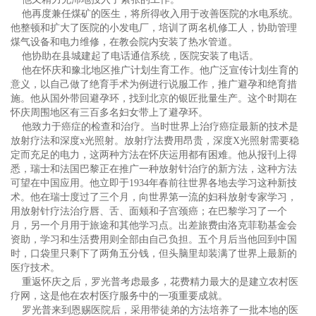
他再度兼任煤矿的医生，将所得收入用于改善医院的水电系统。
他整顿和扩大了医院的小发电厂，培训了两名机修工人，协助管理
煤气设备和电力维修，在教会院内安装了热水管道。
他协助在县城建起了电话通信系统，医院安装了电话。
他在怀庆和豫北地区推广计划生育工作。他广泛宣传计划生育的
意义，以自己做了绝育手术为例进行说服工作，推广避孕和绝育措
施。他从国外带回避孕环，找到北京的银匠批量生产。这个时期在
怀庆周围地区有三百多名妇女带上了避孕环。
他致力于癌症的检查和治疗。当时世界上治疗癌症最新的技术是
放射疗法和深度x光照射。放射疗法费用昂贵，深度X光照射需要稳
定而充足的电力，这两种方法在怀庆运用都有困难。他从报刊上得
悉，瑞士和法国巴黎正在推广一种放射针治疗的新方法，这种方法
可望在中国应用。他立即于1934年春前往世界各地去学习这种新技
术。他在瑞士度过了三个月，向世界第一流的妇科放射专家学习，
用放射针疗法治疗唇、舌、面颊和子宫颈癌；在巴黎学习了一个
月，另一个月用于旅途和其他学习点。出差旅费由洛克菲勒基金会
资助，学习和生活费用则全部由自己负担。五个月后当他回到中国
时，口袋里只剩下了两角五分钱，但头脑里却装满了世界上最新的
医疗技术。
重返怀庆之后，罗光普考虑最多，花费精力最大的是建立农村医
疗网，这是他在农村医疗服务中的一项重要成就。
罗光普来到恩赐医院后，采用带徒弟的方法培养了一批本地的医