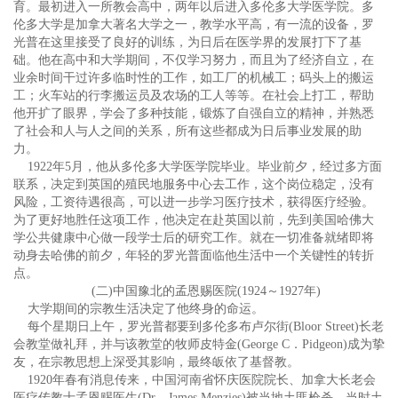
育。最初进入一所教会高中，两年以后进入多伦多大学医学院。多
伦多大学是加拿大著名大学之一，教学水平高，有一流的设备，罗
光普在这里接受了良好的训练，为日后在医学界的发展打下了基
础。他在高中和大学期间，不仅学习努力，而且为了经济自立，在
业余时间干过许多临时性的工作，如工厂的机械工；码头上的搬运
工；火车站的行李搬运员及农场的工人等等。在社会上打工，帮助
他开扩了眼界，学会了多种技能，锻炼了自强自立的精神，并熟悉
了社会和人与人之间的关系，所有这些都成为日后事业发展的助
力。
1922年5月，他从多伦多大学医学院毕业。毕业前夕，经过多方面
联系，决定到英国的殖民地服务中心去工作，这个岗位稳定，没有
风险，工资待遇很高，可以进一步学习医疗技术，获得医疗经验。
为了更好地胜任这项工作，他决定在赴英国以前，先到美国哈佛大
学公共健康中心做一段学士后的研究工作。就在一切准备就绪即将
动身去哈佛的前夕，年轻的罗光普面临他生活中一个关键性的转折
点。
(二)中国豫北的孟恩赐医院(1924～1927年)
大学期间的宗教生活决定了他终身的命运。
每个星期日上午，罗光普都要到多伦多布卢尔街(Bloor Street)长老
会教堂做礼拜，并与该教堂的牧师皮特金(George C．Pidgeon)成为挚
友，在宗教思想上深受其影响，最终皈依了基督教。
1920年春有消息传来，中国河南省怀庆医院院长、加拿大长老会
医疗传教士孟恩赐医生(Dr．James Menzies)被当地土匪枪杀。当时土