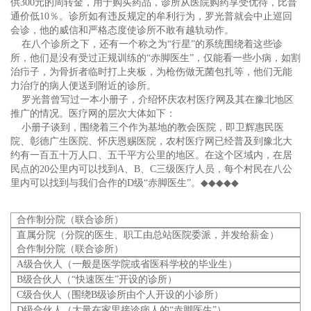
供300元的周转金，用于购买药品，诊所从医院购药享受优待，比普
通价低10％。诊所如有违反规定的牟利行为，罗光普就会中止巡回
会诊，他的威信和严格态度使诊所不敢有越轨动作。
在八个诊所之下，还有一个称之为“行星”的系统围绕着这些诊
所，他们是没有受过正规训练的“赤脚医生”，仅能看一些小病，如割
治疖子，为骨折者临时打上夹板，为枪伤做无菌包扎等，他们无能
力治疗的病人便送到附近的诊所。
罗光普曾写过一本小册子，介绍怀庆农村医疗网及其在豫北地区
推广的情况。医疗网的层次大体如下：
小册子谈到，围绕着三个作为基地的教会医院，即卫辉惠民医
院、彰德广生医院、怀庆恩赐医院，农村医疗网已经普及到豫北大
约有一百五十万人口、五千平方公里的地区。在这个区域内，在居
民点的20公里内可以找到A、B、C三级医疗人员，每个村民在八公
里内可以找到与我们合作的D级“赤脚医生”。
◆◆◆◆◆
合作制分院（联合诊所）
直属分院（分院的医生、职工由总站医院委派，并发给薪金）
合作制分院（联合诊所）
A级合伙人（一般是医学院或省医科学校的毕业生）
B级合伙人（“快速医生”开设的诊所）
C级合伙人（围绕B级诊所由个人开设的小诊所）
D级合伙人（大量在家里接诊病人的“赤脚医生”）