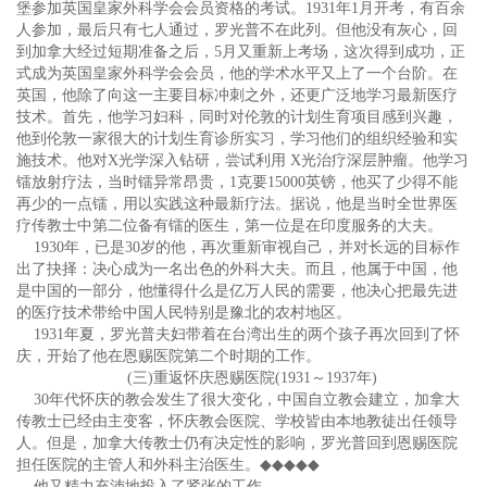
堡参加英国皇家外科学会会员资格的考试。1931年1月开考，有百余
人参加，最后只有七人通过，罗光普不在此列。但他没有灰心，回
到加拿大经过短期准备之后，5月又重新上考场，这次得到成功，正
式成为英国皇家外科学会会员，他的学术水平又上了一个台阶。在
英国，他除了向这一主要目标冲刺之外，还更广泛地学习最新医疗
技术。首先，他学习妇科，同时对伦敦的计划生育项目感到兴趣，
他到伦敦一家很大的计划生育诊所实习，学习他们的组织经验和实
施技术。他对X光学深入钻研，尝试利用 X光治疗深层肿瘤。他学习
镭放射疗法，当时镭异常昂贵，1克要15000英镑，他买了少得不能
再少的一点镭，用以实践这种最新疗法。据说，他是当时全世界医
疗传教士中第二位备有镭的医生，第一位是在印度服务的大夫。
1930年，已是30岁的他，再次重新审视自己，并对长远的目标作
出了抉择：决心成为一名出色的外科大夫。而且，他属于中国，他
是中国的一部分，他懂得什么是亿万人民的需要，他决心把最先进
的医疗技术带给中国人民特别是豫北的农村地区。
1931年夏，罗光普夫妇带着在台湾出生的两个孩子再次回到了怀
庆，开始了他在恩赐医院第二个时期的工作。
(三)重返怀庆恩赐医院(1931～1937年)
30年代怀庆的教会发生了很大变化，中国自立教会建立，加拿大
传教士已经由主变客，怀庆教会医院、学校皆由本地教徒出任领导
人。但是，加拿大传教士仍有决定性的影响，罗光普回到恩赐医院
担任医院的主管人和外科主治医生。
◆◆◆◆◆
他又精力充沛地投入了紧张的工作。