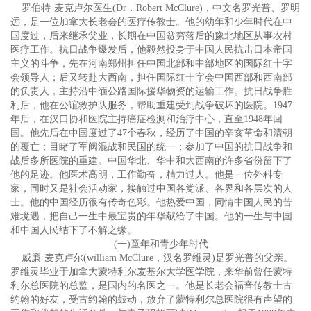
罗伯特·麦克卢尔医生(Dr．Robert McClure)，中文名罗光普、罗明
远，是一位加拿大长老会的医疗传教士。他的幼年和少年时代在中
国度过，后来继承父业，长期在中国贫穷落后的豫北地区从事农村
医疗工作。抗日战争爆发后，他毅然投身于中国人民抗击日本帝国
主义的斗争，先在河南郑州担任中国北部和中部地区的国际红十字
会领导人；后又转赴大西南，担任国际红十字会中国西部和西南部
的负责人，主持沿中缅公路国际援华物资的运输工作。抗日战争胜
利后，他在公谊救护队服务，帮助重建受到战争破坏的医院。1947
年后，在汉口协和医院主持癌症检测和治疗中心，直至1948年回
国。他先后在中国度过了47个春秋，经历了中国的辛亥革命和清朝
的覆亡；目睹了军阀混战和民国的统一；参加了中国的抗日战争和
战后多所医院的重建。中国华北、华中和大西南的许多省份留下了
他的足迹。他医术高明，工作勤奋，精力过人。他是一位外科专
家，同时又是社会活动家，接触过中国各党派、各界和各层次的人
士。他的中国经历很有传奇色彩。他热爱中国，同情中国人民的苦
难境遇，把自己一生中最宝贵的年华献给了中国。他的一生与中国
和中国人民结下了不解之缘。
(一)童年和青少年时代
威廉·麦克卢尔(william McClure，汉名罗维灵)是罗光普的父亲。
罗维灵毕业于加拿大蒙特利尔麦基尔大学医学院，来华前曾任蒙特
利尔总医院的总监，是国内的名医之一。他是长老会福音传教士古
约翰的好友，受古约翰的鼓动，放弃了蒙特利尔总医院很有声望的