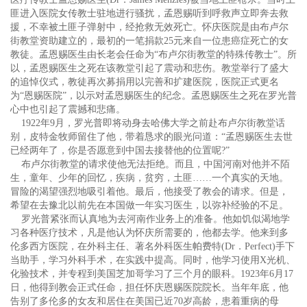
匪进入医院女传教士驻地进行骚扰，孟恩赐听到呼救声立即奔去救
援，不幸被土匪子弹射中，经抢救无效死亡。怀庆医院是由布卢尔
街教堂资助建立的，最初的一笔捐款25元来自一位患癌症死亡的女
教徒。孟恩赐医生由长老会任命为“布卢尔街教堂的特殊传教士”。所
以，孟恩赐医生之死在该教堂引起了震动和悲伤。教堂举行了盛大
的追悼仪式，教徒再次募捐用以完善和扩建医院，医院正式更名
为“恩赐医院”，以示对孟恩赐医生的纪念。孟恩赐医生之死在罗光普
心中也引起了震撼和悲痛。
1922年9月，罗光普即将动身去哈佛大学之前赴布卢尔街教堂话
别，皮特金牧师留住了他，带着恳求的眼光问道：“孟恩赐医生去世
已经两年了，你是否愿意到中国去接替他的位置呢?”
布卢尔街教堂的请求使他无法拒绝。而且，中国河南对他并不陌
生，童年、少年的回忆，疾病，贫穷，土匪……一个真实的天地。
冒险的渴望强烈地吸引着他。最后，他接受了教会的请求。但是，
希望在去豫北以前先在本国做一年实习医生，以弥补经验的不足。
罗光普紧张而认真地为去河南作业务上的准备。他如饥似渴地学
习各种医疗技术，凡是他认为怀庆所需要的，他都去学。他来到多
伦多西方医院，在外科主任、著名外科医生帕费特(Dr．Perfect)手下
当助手，学习外科手术，在实践中提高。同时，他学习使用X光机、
化验技术，并专程到美国芝加哥学习了三个月的眼科。1923年6月17
日，他得到教会正式任命，担任怀庆恩赐医院院长。当年年底，他
告别了多伦多的女友和居住在美国已近70岁高龄，患着重病的母