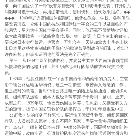
求，向中国提供了一种“设菲尔德敷料”，它用玻璃纸包装，打开以后
润湿即可敷于伤处，再用绷带包扎，使用便利，治伤效果很好。
◆◆
◆◆◆
1940年罗光普回国休假期间，他曾在教会、学校、各种俱乐
部发表演说，介绍中国的抗战和国际红十字会的工作以及面临的严
峻局势，尽力为中国红十字会募捐。同时，他还毫不留情地批评加
拿大政府继续将一些战略物资(如煤、钢、镍等)向日本输出的做法，
要求对日本实行禁运。他预言，可能会有一天从加拿大士兵身上挖
出日本用这些物资制成的子弹!他的批评曾受到政府的压制，惹出了
许多麻烦，但事实证明他的看法是完全正确的。
第三，从1939年直至抗战胜利，罗光普主要在大西南负责领导国
际援华物资的运输工作，并组织战地医疗队帮助前线医院救治伤
员。
1939年，他担任国际红十字会中国西部和西南部的负责人，主管
沿中缅公路运输援华物资，这是一项繁重、艰苦而又危险的工作，
但是战时的急需。当时中缅公路是唯一的陆上运输通道，他训练司
机，组织车队运输，他本人也经常驾车穿行于贵阳、昆明、重庆、
成都之间。1939年底，他因受伤回国休养，伤愈后，又接受有关方
面的邀请，担任中国公谊救护队的指挥员，于1941年夏重返中国。
公谊救护队的任务同样繁忙，要运输国际援华物资、组织巡回医
疗队，人员都是志愿者，来自不同的国家，需要大量协调和组织工
作。1942年，缅甸被日本占领，中缅公路关闭，国际援华物资陆路
运输中断，改由空运，公谊救护队把空运来的物资运送到大后方和