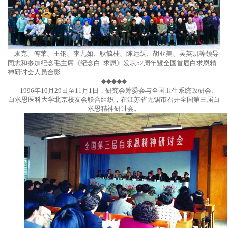
康克、傅莱、王钢、李九如、耿毓桂、陈远跃、胡亚美、吴英凯等领导
同志和参加纪念毛主席《纪念白 求恩》发表52周年暨全国首届白求恩精
神研讨会人员合影
◆◆◆◆◆
1996年10月29日至11月1日，研究会筹委会与全国卫生系统政研会、
白求恩医科大学北京校友会联合组织，在江苏省无锡市召开全国第三届白
求恩精神研讨会。