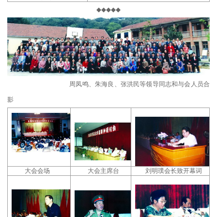
◆◆◆◆◆
周凤鸣、朱海良、张洪民等领导同志和与会人员合
影
大会会场
大会主席台
刘明璞会长致开幕词