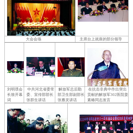
大会会场
主席台上就座的部分领导
刘明璞会
中共河北省委常
解放军总后勤
在抗击非典中作出突出
长致开幕
委、宣传部部长
部卫生部副部长
贡献的解放军302医院姜
词
张群生讲话
张雁灵讲话
素椿同志发言