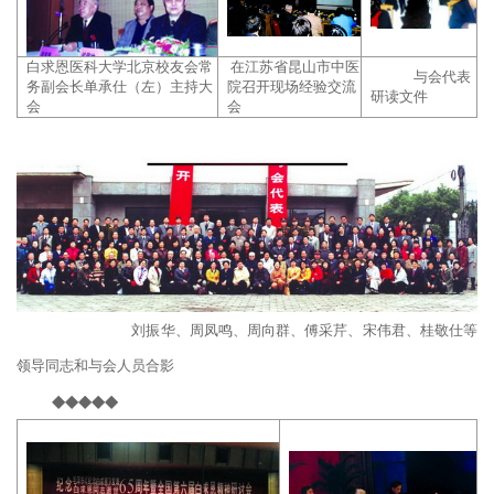
白求恩医科大学北京校友会常
在江苏省昆山市中医
与会代表
务副会长单承仕（左）主持大
院召开现场经验交流
研读文件
会
会
刘振华、周凤鸣、周向群、傅采芹、宋伟君、桂敬仕等
领导同志和与会人员合影
◆◆◆◆◆