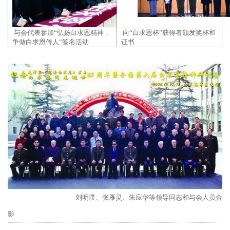
与会代表参加“弘扬白求恩精神，
向“白求恩杯”获得者颁发奖杯和
争做白求恩传人”签名活动
证书
刘明璞、张雁灵、朱应华等领导同志和与会人员合
影