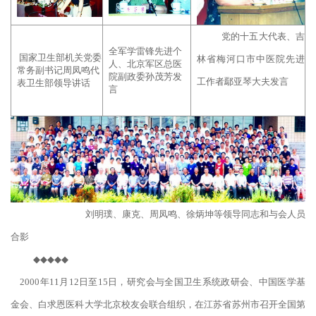
党的十五大代表、吉
全军学雷锋先进个
国家卫生部机关党委
林省梅河口市中医院先进
人、北京军区总医
常务副书记周凤鸣代
院副政委孙茂芳发
工作者鄢亚琴大夫发言
表卫生部领导讲话
言
刘明璞、康克、周凤鸣、徐炳坤等领导同志和与会人员
合影
◆◆◆◆◆
2000年11月12日至15日，研究会与全国卫生系统政研会、中国医学基
金会、白求恩医科大学北京校友会联合组织，在江苏省苏州市召开全国第