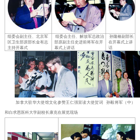
组委会副主任、北京军
组委会主任、解放军总政治
孙隆椿副部长
区卫生部原部长金有志
部原副主任史进前将军在开
在开幕式上讲
主持开幕式
幕式上讲话
话
加拿大驻华大使馆文化参赞王仁强宣读大使贺词 孙毅将军（中）
和白求恩医科大学副校长康克在展览现场