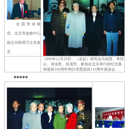
全国劳动模
范、北京市急救中心
副主任医师万立东发
言
1999年12月29日，（右起）研究会马祯贵、李恒
山、张业胜、孙茂芳、参加在北京举行的纪念聂
帅诞辰100周年和白求恩诞辰110周年座谈会
◆◆◆◆◆