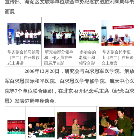
宣传部、海淀区文联等单位联合举办纪念抗战胜利60周年书
画展
常务副会长马祯贵
研究会部分领导
参加会的
常务副会长李恒
（左二）在开展仪
和工作人员在书
老战士和
山（右二）在座谈
式上讲话
画展厅合影
领导合影
会上发言
2006年12月20日，研究会与白求恩军医学院、解放
军白求恩国际和平医院、白求恩医学专修学院、航天中心医
院等7个单位联合组织，在北京召开纪念毛主席《纪念白求
恩》发表67周年座谈会。