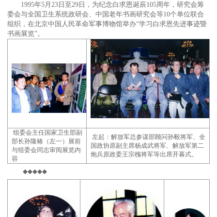
1995年5月23日至29日，为纪念白求恩诞辰105周年，研究会筹
委会与全国卫生系统政研会、中国老年书画研究会等10个单位联合
组织，在北京中国人民革命军事博物馆举办“学习白求恩先进事迹暨
书画展览”。
组委会主任国家卫生部副
左起：解放军总参谋部顾问孙毅将军、全
部长孙隆椿（左一）展前
国政协原副主席杨成武将军、解放军第二
与组委会同志审阅展览内
炮兵原政委王宗槐将军等出席开幕式。
容
◆◆◆◆◆