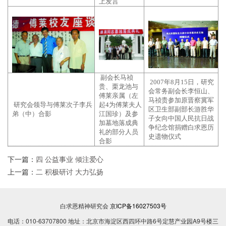
上发言
副会长马祯
2007年8月15日，研究
贵、栗龙池与
会常务副会长李恒山、
傅莱亲属（左
马祯贵参加原晋察冀军
研究会领导与傅莱次子李兵
起4为傅莱夫人
区卫生部副部长游胜华
弟（中）合影
江国珍）及参
子女向中国人民抗日战
加墓地落成典
争纪念馆捐赠白求恩历
礼的部分人员
史遗物仪式
合影
下一篇：
四 公益事业 倾注爱心
上一篇：
二 积极研讨 大力弘扬
白求恩精神研究会
京ICP备16027503号
电话：010-63707800 地址：北京市海淀区西四环中路6号定慧产业园A9号楼三