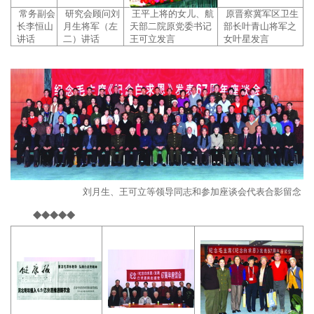
常务副会
研究会顾问刘
王平上将的女儿、航
原晋察冀军区卫生
长李恒山
月生将军（左
天部二院原党委书记
部长叶青山将军之
讲话
二）讲话
王可立发言
女叶星发言
刘月生、王可立等领导同志和参加座谈会代表合影留念
◆◆◆◆◆