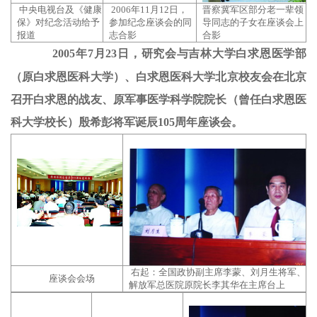
中央电视台及《健康
2006年11月12日，
晋察冀军区部分老一辈领
保》对纪念活动给予
参加纪念座谈会的同
导同志的子女在座谈会上
报道
志合影
合影
2005年7月23日，研究会与吉林大学白求恩医学部
（原白求恩医科大学）、白求恩医科大学北京校友会在北京
召开白求恩的战友、原军事医学科学院院长（曾任白求恩医
科大学校长）殷希彭将军诞辰105周年座谈会。
右起：全国政协副主席李蒙、刘月生将军、
座谈会会场
解放军总医院原院长李其华在主席台上