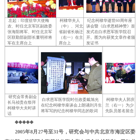
左起：印度驻华大使梅
柯棣华夫人
纪念柯棣华逝世60周年座
农、时任北京军区副政委
（中）、河北
谈会暨《白求恩精神赞》首
张海阳将军、时任北京军
省副省长杨迁
发式在白求恩军医学院召
区联勤部副部长董明祥将
（右一）在主
开。图为向获奖文章作者颁
军在主席台上
席台上
发证书
研究会常务副会
白求恩军医学院时任政委戴旭光
柯棣华夫人郭庆
长马祯贵在祭拜
在纪念柯棣华座谈会上朗诵刘月生
兰（右一）为少
柯棣华大夫时讲
将军写的纪念柯棣华同志的歌词
先队员签名留念
话
◆◆◆◆◆
2005年8月27号至31号，研究会与中共北京市海淀区委