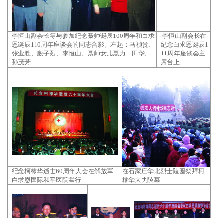
李恒山副会长等与参加纪念聂帅诞辰100周年和白求
李恒山副会长在
恩诞辰110周年座谈会的同志合影。左起：马祯贵、
纪念白求恩诞辰1
张业胜、殷子烈、李恒山、聂帅女儿聂力、田华、
11周年座谈会主
孙茂芳
席台上
纪念柯棣华逝世60周年大会在解放军
在石家庄华北烈士陵园祭拜柯
白求恩国际和平医院举行
棣华大夫陵墓