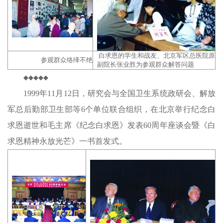
白求恩的学生和战友、北京军区总医院原
参观群众络绎不绝
副院长张业胜为参观群众解答问题
◆◆◆◆◆
1999年11月12日，研究会与全国卫生系统政研会、解放
军总后勤部卫生部等6个单位联合组织，在北京举行纪念白
求恩逝世和毛主席《纪念白求恩》发表60周年座谈会暨《白
求恩精神永放光芒》一书首发式。