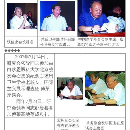
总后卫生部时任副部
中国医学基金会副主席、殷
钱信忠会长讲话
长张雁灵将军讲话
希彭将军之子殷子烈讲话
◆◆◆◆◆
2007年7月14日，
研究会领导同志参加由
白求恩医科大学北京校
友会召集的纪念白求恩
卫生学校老校友、国际
主义展示理查德.傅莱
座谈会。
同年7月23日，研
究会领导同志赴唐县参
加傅莱墓地落成典礼
常务副会长金
常务副会长李恒山在座
有志在座谈会
谈会上发言