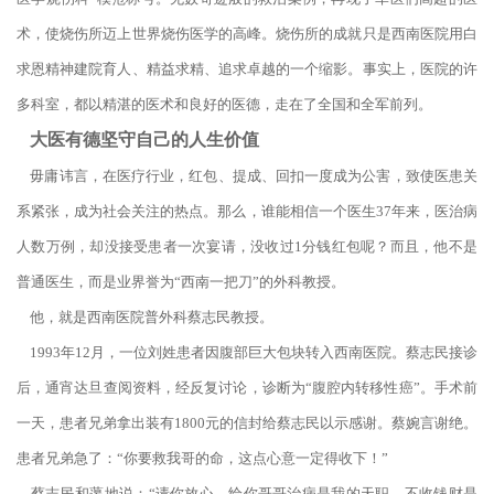
术，使烧伤所迈上世界烧伤医学的高峰。烧伤所的成就只是西南医院用白
求恩精神建院育人、精益求精、追求卓越的一个缩影。事实上，医院的许
多科室，都以精湛的医术和良好的医德，走在了全国和全军前列。
大医有德坚守自己的人生价值
毋庸讳言，在医疗行业，红包、提成、回扣一度成为公害，致使医患关
系紧张，成为社会关注的热点。那么，谁能相信一个医生37年来，医治病
人数万例，却没接受患者一次宴请，没收过1分钱红包呢？而且，他不是
普通医生，而是业界誉为“西南一把刀”的外科教授。
他，就是西南医院普外科蔡志民教授。
1993年12月，一位刘姓患者因腹部巨大包块转入西南医院。蔡志民接诊
后，通宵达旦查阅资料，经反复讨论，诊断为“腹腔内转移性癌”。手术前
一天，患者兄弟拿出装有1800元的信封给蔡志民以示感谢。蔡婉言谢绝。
患者兄弟急了：“你要救我哥的命，这点心意一定得收下！”
蔡志民和蔼地说：“请你放心，给你哥哥治病是我的天职。不收钱财是