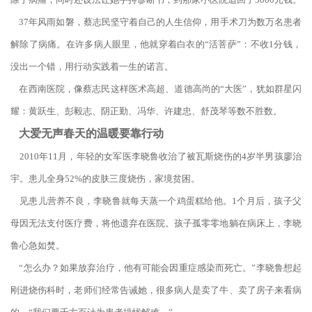
37年风雨如磐，蔡志民坚守着自己的人生信仰，用手术刀为数万名患者
解除了病痛。在许多病人眼里，他就穿着白衣的“活菩萨”：不收1分钱，
没出一个错，用行动实践着一生的诺言。
在西南医院，像蔡志民这样医术高超、道德高尚的“大医”，犹如群星闪
耀：黄跃生、彭毅志、阴正勤、冯华、许建忠、舒茂琴等数不胜数。
大爱无声春天的温暖要靠行动
2010年11月，年轻的女军医李晓鲁收治了被瓦斯烧伤的4岁半男孩廖治
宇。患儿全身52%的皮肤三度烧伤，家境贫困。
见患儿营养不良，李晓鲁就每天蒸一个鸡蛋糕给他。1个月后，孩子父
母因无法支付医疗费，将他遗弃在医院。孩子孤零零地躺在病床上，李晓
鲁心急如焚。
“怎么办？如果放弃治疗，他有可能会因重症感染而死亡。”李晓鲁想起
刚进烧伤科时，老师们经常告诫她，很多病人是卖了牛、卖了房子来看病