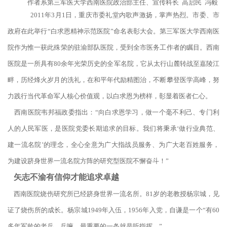
作者系第三军医大学西南医院政治部主任、宣传科长 高启民 冯毅
2011年3月1日，重庆市委礼堂内歌声激扬，掌声热烈。市委、市
政府在此举行“白求恩精神示范医院”命名表彰大会。第三军医大学西南医
院作为惟一获此殊荣的驻渝部队医院，受到全市医务工作者的瞩目。西南
医院是一所具有80余年光荣历史的全军名院，它从太行山麓转战至嘉陵江
畔，历经烽火岁月的洗礼，在和平年代励精图治，不断攀登医学高峰，努
力践行当代革命军人核心价值观，以白求恩为榜样，彰显着医者仁心。
西南医院韦邦福政委指出：“向白求恩学习，做一个毫不利己、专门利
人的人民军医，是医院党委长期追求的目标。我们将秉承‘做行业典范、
建一流名院’的理念，全心全意为广大指战员服务、为广大老百姓服务，
为建设跻身世界一流名院方阵的研究型医院不懈奋斗！”
矢志不渝有信仰才能追求卓越
西南医院烧伤研究所已经跻身世界一流名所。81岁的老教授杨宗城，见
证了烧伤所的成长。杨宗城1949年入伍，1956年入党，自谦是一个“有60
多年军龄的老兵，兵嘛，最重要的一条就是听指挥。”