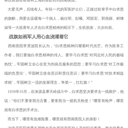
将以前放在香港和上海的善款转到西南医院。
大爱无声，后续有人。年轻一代的军医护士们，正接过前辈手中白求恩
的旗帜，用爱去温暖每一个病人，杨仕明、彭曦、邓国宏、郭燕丽、鲜继
淑等一大批青年人才在白求恩精神的昭示下，生机勃发，大步向前。
战旗如画军人用心血浇灌着它
西南医院李景波院长认为，“白求恩精神闪耀着时代光芒。作为医务工
作者，我们要做白求恩精神的传人。要学习白求恩‘对同志对人民的极端
热忱’，牢固树立全心全意为伤病员服务的思想；要学习白求恩‘对工作极
端的负责任’，牢固树立使命意识和责任意识；要学习白求恩‘对技术精益
求精’，牢固树立一流的发展理念，争第一，扛红旗！”
1939年10月，在涞源县摩天岭战斗中，白求恩坚决要求去一线救护，他
说：“你们不要拿我当古董，要拿我当一挺机关枪使！”哪里有枪声，哪里
就有白求恩的手术台。
而当下，哪里有急难险重，哪里就有西南医院人的身影！