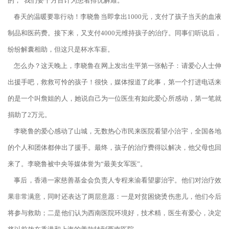
的，“我们要千方百计为患者排忧解难。”
春天的温暖要靠行动！李晓鲁当即拿出1000元，支付了孩子当天的血液
制品和医药费。接下来，又支付4000元维持孩子的治疗。同事们听说后，
纷纷解囊相助，但这只是杯水车薪。
怎么办？这天晚上，李晓鲁在网上发出生平第一张帖子：请爱心人士伸
出援手吧，救救可怜的孩子！很快，媒体报道了此事，第一个打进电话来
的是一个叫詹姐的人，她说自己为一位医生有如此爱心所感动，第一笔就
捐助了2万元。
李晓鲁的爱心感动了山城，无数热心市民来医院看望小治宇，全国各地
的个人和团体都伸出了援手。最终，孩子的治疗费得以解决，他父母也回
来了。李晓鲁被中央等媒体誉为“最美女军医”。
事后，香港一家慈善基金会负责人专程来渝看望廖治宇。他们对治疗效
果非常满意，同时还表达了两层意愿：一是对贫困烧烫伤患儿，他们今后
将参与救助；二是他们认为西南医院环境好，技术精，医生有爱心，决定