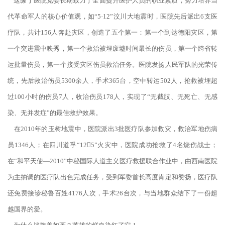
这缘于医院党委长期致力于全面提升医护人员的职业素质，努力培养当
代革命军人的核心价值观，如“5·12”汶川大地震时，医院先后派出6支医
疗队，共计156人奔赴灾区，创造了五个第一：第一个到达德阳灾区，第
一个突进震中映秀，第一个救治被埋废墟时间最长的伤员，第一个跨省转
运批量伤员，第一个接受灾区伤员救治任务。医院发扬人民军队的光荣传
统，先后救治伤员5300余人，手术365台，空中转运502人，抢救被埋超
过100小时的伤员7人，收治伤员178人，实现了“无截肢、无死亡、无感
染、无并发症”的最佳救护效果。
在2010年的玉树地震中，医院派出3批医疗队参加救灾，救治军地伤病
员1346人；在四川道孚“125”火灾中，医院成功抢救了4名烧伤战士；
在“和平天使—2010”中秘国际人道主义医疗救援联合作业中，由西南医院
为主抽调的医疗队出色完成任务，受到军委首长高度肯定和赞扬，医疗队
还免费接诊秘鲁百姓4176人次，手术26台次，与当地群众结下了一份超
越国界的爱。