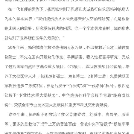
在一代名师的熏陶下，杨宗城学到了恩师们忠诚践行白求恩精神以病人
为本的基本素养：“我们烧伤所从不去做那些假大空的纯研究，而是根据
临床病人的需要，研究亟待解决的问题。当一个个难关攻克时，烧伤所也
就站到了世界烧伤医学的最前沿。”
50多年来，杨宗城参与救治烧伤病人近万例，外出抢救近百次；辅佐黎
鳌院士，率先在国内开展烧伤休克、早期损害、吸入性损害等研究，完成
了包括国家自然科学基金重大项目、973项目、军队攻关项目60多项，培
养了大批医学人才，包括28名硕士、38名博士、2名博士后，先后荣获国
家科技进步二等奖3项，被总后授予“伯乐奖”和“一代名师”称号，被四总
部授予“专业技术重大贡献奖”，中华烧伤外科学会授予首届“终身成就
奖”，荣获全军专业技术重大贡献奖和重庆市科技突出贡献奖。
这些年来，烧伤所不但救治了救火英雄梁强、刘咸丰、唐昌平、蒋渭
等，更多的是救治了成千上万的普通百姓，曾被中央军委授予“模范军事
医学烧伤科”模范称号。无数奇迹般的救治案例，再现了军医们高超的医