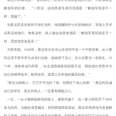
解放军的纪律……”一席话，说得患者兄弟泪流满面：“解放军就是不一
样，我服了。”
当蔡志民实在推辞不掉红包时，他就嘱咐护士长把钱收好，等病人手术
后再还给他们。每每这时，病人都会由衷地感叹：“解放军医院就是不一
样，思想觉悟就是高！”
大医有德。1948年，蔡志民出生在山东省邹平县一个中医世家，从小看
到父亲不辞辛劳为乡亲们治病，他就暗下决心，长大后要当一名医生。19
73年，他有幸成为军医，“从走进西南医院的那天起，我就把白求恩作为
自己的精神追求。救死扶伤，是我人生价值的最高目标。”
“医生治病救人，万万不可治好了病，却掏空了病人的家。” 蔡志民告诫
自己的学生：医生对病人，一定要有恻隐之心。
一次，一位小腿静脉曲张的病人，被医托骗了，在一家小医院开了3000
多元的药。当她知道受骗后，转到西南医院就诊。蔡志民热情地为患者解
除了病痛，同时还设法让她手持诊断书，到那家小医院追回了3000元钱。