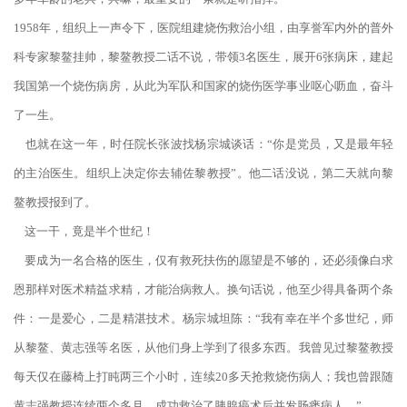
1958年，组织上一声令下，医院组建烧伤救治小组，由享誉军内外的普外
科专家黎鳌挂帅，黎鳌教授二话不说，带领3名医生，展开6张病床，建起
我国第一个烧伤病房，从此为军队和国家的烧伤医学事业呕心呖血，奋斗
了一生。
也就在这一年，时任院长张波找杨宗城谈话：“你是党员，又是最年轻
的主治医生。组织上决定你去辅佐黎教授”。他二话没说，第二天就向黎
鳌教授报到了。
这一干，竟是半个世纪！
要成为一名合格的医生，仅有救死扶伤的愿望是不够的，还必须像白求
恩那样对医术精益求精，才能治病救人。换句话说，他至少得具备两个条
件：一是爱心，二是精湛技术。杨宗城坦陈：“我有幸在半个多世纪，师
从黎鳌、黄志强等名医，从他们身上学到了很多东西。我曾见过黎鳌教授
每天仅在藤椅上打盹两三个小时，连续20多天抢救烧伤病人；我也曾跟随
黄志强教授连续两个多月，成功救治了胰腺癌术后并发肠瘘病人。”