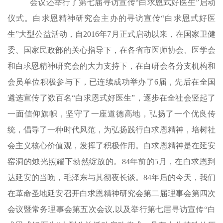
会议还举行了第七届寻访宣传“白求恩式好医生”启动
仪式。白求恩精神研究会主办的寻访宣传“白求恩式好医
生”大型公益活动，自2016年7月正式启动以来，在国家卫健
委、国家民政部的关心指导下，在各省市医师协会、医学会
和白求恩精神研究会的大力支持下，在白研会各分支机构和
会员单位积极参与下，已连续成功举办了6届，先后在全国
遴选宣传了数百名“白求恩式好医生”，逐步在全社会竖起了
一面信仰旗帜，坚守了一座道德高地，弘扬了一个优良传
统，倡导了一种时代风范，为弘扬践行白求恩精神，培树社
会主义核心价值观，发挥了积极作用。白求恩精神是在延安
窑洞的烛光照耀下勃然绽放的。84年前的5月，在白求恩到
达延安的当晚，毛泽东与其彻夜长谈。84年后的今天，我们
在革命圣地延安召开
白求恩精神研究会第二届理事会第四次
会议暨常务理事会第五次会议,
以及
举行
第七届寻访宣传“白