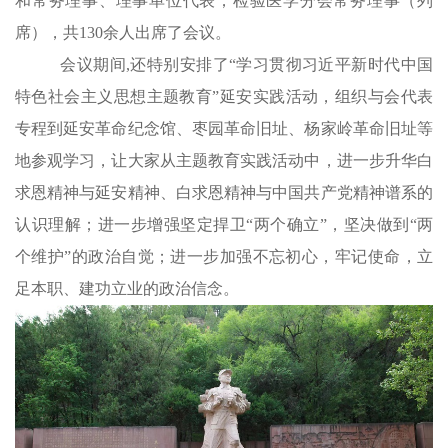
和常务理事、理事单位代表；检验医学分会常务理事（列
席），共130余人出席了会议。
会议期
间,
还特别安排了“学习贯彻
习近平新时代
中国
特色社会主义思想主题教育
”
延安
实践
活动，组织与会代表
专程到延安革命纪念馆、枣园革命旧址、杨家岭革命旧址等
地参观学习，让大家从主题教育实践活动中，进一步升华白
求恩精神与延安精神、白求恩精神与中国共产党精神谱系的
认识理解；进一步增强坚定捍卫“两个确立”，坚决做到“两
个维护”的政治自觉；进一步加强不忘初心，牢记使命，立
足本职、建功立业的政治信念。