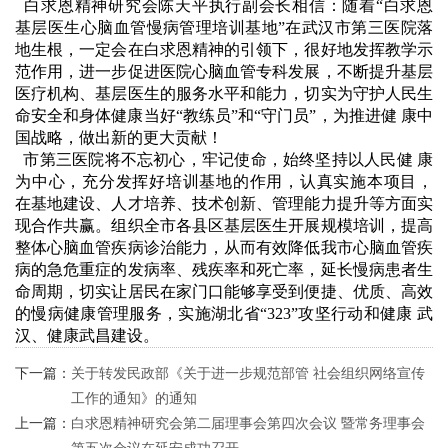
白求恩精神研究会陈天平执行副会长相信：随着“白求恩
基层医生心脑血管慢病管理培训基地”在武汉市第三医院落
地生根，一定会在白求恩精神的引领下，很好地发挥教学示
范作用，进一步促进医院心脑血管专科发展，不断提升基层
医疗机构、基层医生的服务水平和能力，切实为守护人民生
命安全和身体健康当好“教练员”和“守门员”，为推进健 康中
国战略，做出新的更大贡献！
市第三医院将不忘初心，牢记使命，始终坚持以人民健 康
为中心，充分发挥好培训基地的作用，认真实施本项目，
在基地建设、人才培养、技术创新、管理能力提升等方面实
现合作共赢。组织全市各县区基层医生开展规模培训，提高
整体心脑血管疾病诊治能力，从而有效降低我市心脑血管疾
病的急危重症的发病率、残疾率和死亡率，延长慢病患者生
命周期，切实让居民在家门口能够享受到便捷、优质、高效
的慢病健康管理服务，实施湖北省“323”攻坚行动和健康 武
汉、健康武昌建设。
下一篇：
关于转发民政部《关于进一步规范部管 社会组织网络宣传
工作的通知》的通知
上一篇：
白求恩精神研究会第二届理事会第四次会议 暨常务理事会
第五次会议在延安成功召开