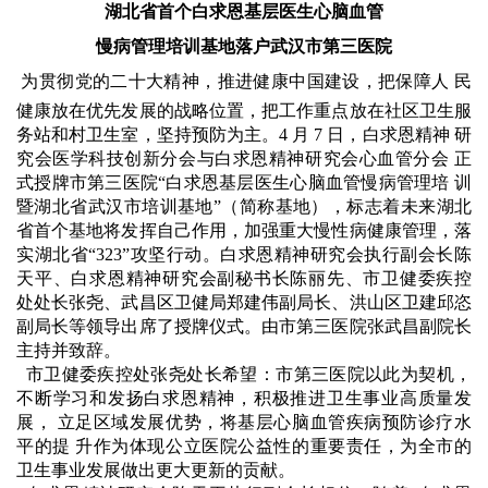
湖北省首个白求恩基层医生心脑血管
慢病
管理培训基地落户武汉市第三医院
为贯彻党的二十大精神，推进健康中国建设，把保障人 民
健康放在优先发展的战略位置，把工作重点放在社区卫生服
务站和村卫生室，坚持预防为主。4 月 7 日，白求恩精神 研
究会医学科技创新分会与白求恩精神研究会心血管分会 正
式授牌市第三医院“白求恩基层医生心脑血管慢病管理培 训
暨湖北省武汉市培训基地”（简称基地），标志着未来湖北
省首个基地将发挥自己作用，加强重大慢性病健康管理，落
实湖北省“323”攻坚行动。白求恩精神研究会执行副会长陈
天平、白求恩精神研究会副秘书长陈丽先、市卫健委疾控
处处长张尧、武昌区卫健局郑建伟副局长、洪山区卫建邱恣
副局长等领导出席了授牌仪式。由市第三医院张武昌副院长
主持并致辞。
市卫健委疾控处张尧处长希望：市第三医院以此为契机，
不断学习和发扬白求恩精神，积极推进卫生事业高质量发
展， 立足区域发展优势，将基层心脑血管疾病预防诊疗水
平的提 升作为体现公立医院公益性的重要责任，为全市的
卫生事业发展做出更大更新的贡献。