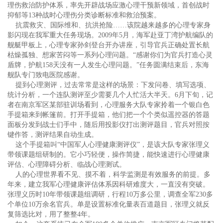
理伤救治防护体系，率先开辟战场应激心理干预新领域，首创战时
抑郁等13种战时心理伤分类诊断标准和救治预案。
抗震救灾、国际维和、抗洪抢险……该院越来越多的心理专家身
影闪现在我军重大任务现场。2009年5月，海军赴亚丁湾护航编队的
舰艇甲板上，心理专家孙剑登台开办讲座，引导官兵正确处置长航
枯燥孤独、想家苦闷等一系列心理问题。“感谢你们为官兵打造心灵
盾牌，护航158天没有一人发生心理问题。”任务圆满结束后，东海
舰队专门致电医院感谢。
提到心理测评，过去常常是这样的场景：下发问卷、填写选项、
统计分析，一个连队测评至少需要几个人忙活大半天。6月下旬，记
者在南京军区某部驻训场看到，心理服务大队专家拎着一个银白色
手提箱来到帐篷前。打开手提箱，他们把一个个类似遥控器的答题
面板分发到战士们手中，随后用投影仪打出测评题目，官兵对照按
键作答，测评结果自动生成。
这个手提箱叫“中国军人心理健康测评仪”，是该大队专家张理义
带领课题组研制的。它小巧轻便，操作简捷，能快速进行心理健康
评估、心理障碍分析、临战心理测试。
人的心理世界看不见、摸不着，科学监测是有效服务的前提。多
年来，建立我军心理健康评估体系因科研难度大，一直没有突破。
张理义历时10年带领课题组调研，行程10万多公里，调查全军230多
个单位10万余名官兵。单是设置标准化量表百道题目，张理义就反
复筛选比对，用了整整4年。