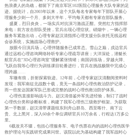
热浪袭人的岛礁，都留下了南京军区102医院心理服务大队专家的足
迹。据统计，自2003年以来，这个大队每名专家每年下部队开展心
理服务少则一个月、多则大半年，平均每天都有专家在部队服务。
盛夏，烈日炎炎，一场实兵对抗演习激战正酣。突然红方指挥部
来电：前方攻击部队受挫，官兵出现心理症状。硝烟中，一辆心理
服务车紧急出动，心理专家赵汉清指挥心理支援分队依托无线远程
会诊系统，实施战场心理救护。
放眼今日演兵场，心理伴随服务已成常态。雪山之巅，戍边官兵
通过远程心理咨询网络聆听专家心理疏导讲座；大洋深处，潜艇长
航官兵在“3D心理咨询室”缓解紧张情绪；南国训练场，穿越火障、
飞跃自我等心理行为训练课目轮番进行，官兵在挑战极限中完成心
理跨越……
车辙有痕，折射探索轨迹。12年前，心理专家赵汉清翻阅资料时
发现：我军南征北战数十载，竟无一条战时心理伤救治防护记录，
而一些发达国家军队已形成完整的战时心理伤救治防护体系。
心理伤直接影响战斗力。赵汉清借鉴外军先进经验，制订了战时
心理伤分类和诊断标准，构建了我军心理伤三级救护框架。为获取
第一手数据，赵汉清带课题组东到舟山群岛、西至喀什、南下云
贵、北上黑河，深入60余个单位调研官兵10万余名，行程达1万多公
里。
6载攻关不辍，包括心理服务车、电子伤票在内的战时心理伤医学
救护理论与实践研究成果问世。该院以此为基础构建了我军战时心