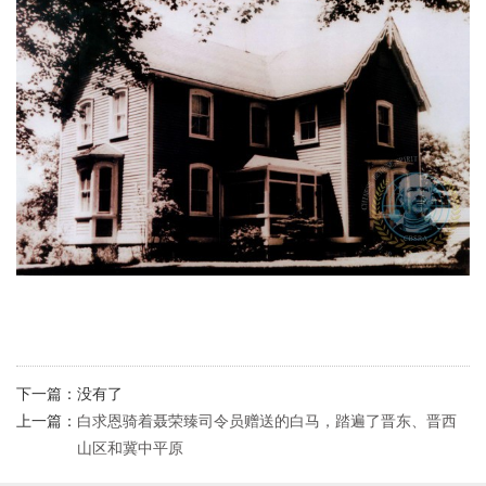
下一篇：
没有了
上一篇：
白求恩骑着聂荣臻司令员赠送的白马，踏遍了晋东、晋西
山区和冀中平原