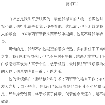
德•阿兰
白求恩是我生平所认识的、最使我感奋的人物。初识他时，
篇小说，他打电话夸奖我，便去看他。这以后，他不断鼓励我
人的聚会。1937年西班牙反法西斯战争期间，他竟不嫌我年
员。
可惜的是，我却不如他期望的那么成熟，实在胜任不了当年
之责。我们相处挺热和，但也不免时有争执，结果无非重归于
白求恩最喜欢为人富于个性，敏于机智，最讨厌那班只顾掇拾
的人物，他总要嘲弄一番，引以为乐。
他的业绩俱在：肺结核外科手术；西班牙的输血工作；在中
爱人之切，自不待言。但我们也应该看到他自有其不小的缺
足，经常操劳过度，终于戕害了健康。倘若他今天还在，是不
教训。