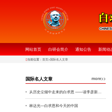
网站首页
白研会简介
通知公告
新闻动
当前位置：
首页
>
国际名人文章
国际名人文章
more>>
从历史尘烟中走来的白求恩 ——读李彦新著《兰台遗卷》
林达光—白求恩和今天的中国