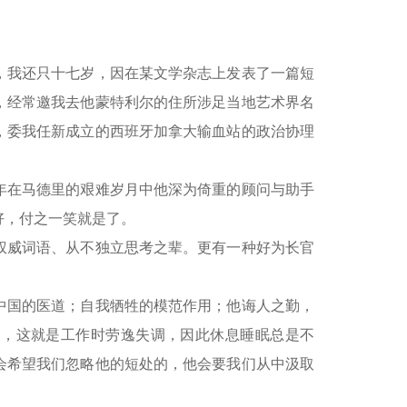
我还只十七岁，因在某文学杂志上发表了一篇短
，经常邀我去他蒙特利尔的住所涉足当地艺术界名
轻，委我任新成立的西班牙加拿大输血站的政治协理
在马德里的艰难岁月中他深为倚重的顾问与助手
好，付之一笑就是了。
权威词语、从不独立思考之辈。更有一种好为长官
国的医道；自我牺牲的模范作用；他诲人之勤，
点，这就是工作时劳逸失调，因此休息睡眠总是不
会希望我们忽略他的短处的，他会要我们从中汲取