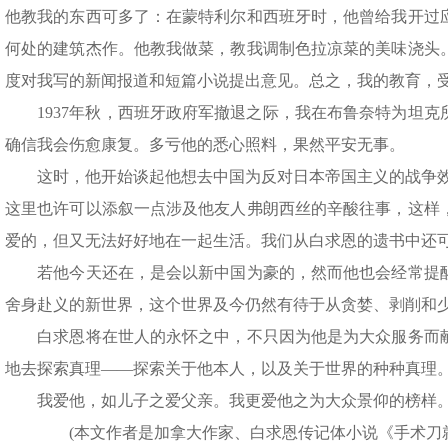
他教我的东西可多了：在蒙特利尔和西班牙时，他曾给我开过
何处的建筑杰作。他教我做菜，教我调制色拉凉菜的美味浇头
度对我写的新闻报道和短篇小说提出意见。总之，我的教育，
1937年秋，西班牙政府军撤退之际，我在布鲁奈特为坦克
确信我会伤愈康复。多亏他的悉心照料，果然平安无事。
这时，他开始谈起他想去中国为反对日本帝国主义的战争效
这里也许可以添叙一点涉及他友人弗朗西丝的辛酸往事，这样
爱的，但又无法好好地在一起生活。我们从白求恩的遗书中还
若他今天还在，是会以新中国为豪的，然而他也会经常提醒
舍身赴义的新世界，这个世界及今仍然有待于从贪婪、剥削和
白求恩将在世人的永怀之中，不只因为他是为大众服务而献
地去探索真理——探索关于他本人，以及关于世界的种种真理
我爱他，如儿子之爱父亲。我更爱他之为大众景仰的榜样
(本文作者是加拿大作家、白求恩传记体小说《手术刀就