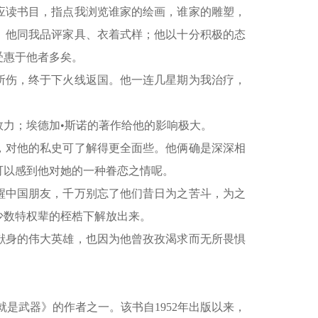
应读书目，指点我浏览谁家的绘画，谁家的雕塑，
。他同我品评家具、衣着式样；他以十分积极的态
受惠于他者多矣。
所伤，终于下火线返国。他一连几星期为我治疗，
力；埃德加•斯诺的著作给他的影响极大。
，对他的私史可了解得更全面些。他俩确是深深相
可以感到他对她的一种眷恋之情呢。
中国朋友，千万别忘了他们昔日为之苦斗，为之
少数特权辈的桎梏下解放出来。
身的伟大英雄，也因为他曾孜孜渴求而无所畏惧
。
。
是武器》的作者之一。该书自1952年出版以来，