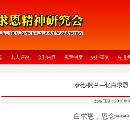
态
名人评说
会刊内容
规章制度
史料研究
先进
泰德•阿兰—忆白求恩
发布日期：2010年0
白求恩，思念种种