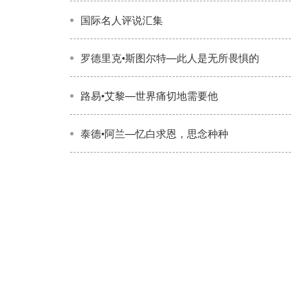
国际名人评说汇集
罗德里克•斯图尔特—此人是无所畏惧的
路易•艾黎—世界痛切地需要他
泰德•阿兰—忆白求恩，思念种种