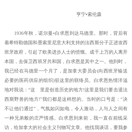
亨宁•索伦森
1936年秋，诺尔曼•白求恩到达马德里。那时，背后有
着希特勒德国和墨索里尼意大利支持的法西斯分子正进攻西
班牙政府，引起了欧美进步人士的愤慨。成千上万的人离开
本国，去保卫西班牙共和国，白求恩是其中之一。他到时，
我已经在马德里一个月了，是加拿大委员会(向西班牙输送
必要的医药供应的组织)驻这里的联络员。白求恩热情洋溢
地对我说：“这
里是创造历史的地方!这里是我们要击退法
西斯野兽的地方!”我们都是这样想的。当时的口号是：“决
不让他们通过”，气氛如闪如电，令人激动，人与人之间有
一种兄弟般的庄严情感。白求恩到来前，我一直在前线采
访，给加拿大的社会主义刊物写文章。他找我谈话，要我参