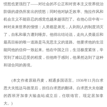
愤怒也更强烈了——对社会的不公正和对资本主义世界统治
阶级的虚伪所发出的愤怒；同时他对缺乏效率、拖拉作风和
机会主义不能容忍的感觉也越来越强烈了。在他心目中有一
种对未来世界的憧憬：人类都是弟兄，人剥削人的制度消灭
了，自私和暴力遭到唾弃。他得出结论说，走向人类最后和
最高目标的唯一道路是马克思主义的道路。他要求他的生活
能同他的信仰一致起来。他在中国之日，生活极度紧张，辛
苦到了难以忍受的程度，但他终于感到，他果然达到了这种
和谐合同的善境。
(本文作者原籍丹麦，精通多国语言。1936年11月白求
恩大夫抵达马德里后，担任白求恩的翻译。白求恩大夫创建
的西班牙加拿大输血站成立后，任联络官。现定居加拿
大。)