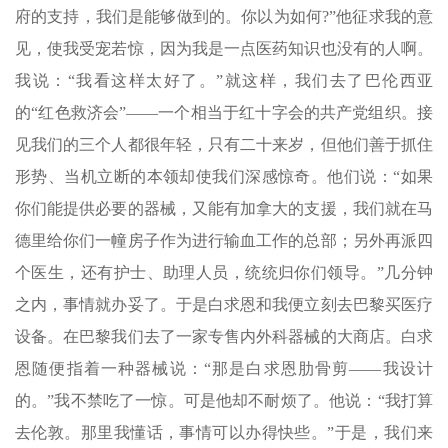
府的支持，我们是能够做到的。你以为如何?”他征求我的意
见，使我受宠若惊，因为我是一点医药知识也没有的人啊。
我说：“我看这样太好了。”就这样，我们去了巴伦西亚
的“红色救济会”——一个相当于红十字会的共产党组织。接
见我们的三个人都很年轻，只有二十来岁，但他们善于抓住
形势、当机立断的本领却使我们深感惊奇。他们说：“如果
你们能提供必要的器械，又能有加拿大的支援，我们就在马
德里给你们一幢房子作为进行输血工作的总部；另外再派四
个医生，还有护士、助理人员，统统归你们领导。”几分钟
之内，事情就办妥了。于是白求恩和我便立刻去巴黎买医疗
设备。在巴黎我们去了一家专售内外科器械的大商店。白求
恩随便指着一种器械说：“那是白求恩肋骨剪——我设计
的。”我不禁吃了一惊。可是他却不耐烦了。他说：“我打算
去伦敦。那里我懂话，事情可以办得快些。”于是，我们来