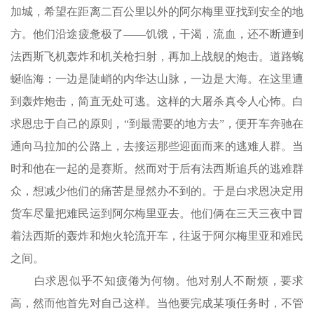
加城，希望在距离二百公里以外的阿尔梅里亚找到安全的地
方。他们沿途疲惫极了——饥饿，干渴，流血，还不断遭到
法西斯飞机轰炸和机关枪扫射，再加上战舰的炮击。道路蜿
蜒临海：一边是陡峭的内华达山脉，一边是大海。在这里遭
到轰炸炮击，简直无处可逃。这样的大屠杀真令人心怖。白
求恩忠于自己的原则，“到最需要的地方去”，便开车奔驰在
通向马拉加的公路上，去接运那些迎面而来的逃难人群。当
时和他在一起的是赛斯。然而对于后有法西斯追兵的逃难群
众，想减少他们的痛苦是显然办不到的。于是白求恩决定用
货车尽量把难民运到阿尔梅里亚去。他们俩在三天三夜中冒
着法西斯的轰炸和炮火轮流开车，往返于阿尔梅里亚和难民
之间。
白求恩似乎不知疲倦为何物。他对别人不耐烦，要求
高，然而他首先对自己这样。当他要完成某项任务时，不管