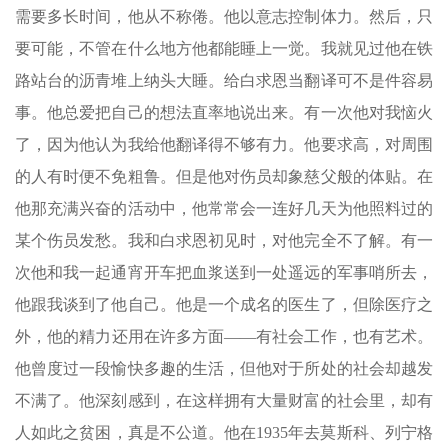
需要多长时间，他从不称倦。他以意志控制体力。然后，只
要可能，不管在什么地方他都能睡上一觉。我就见过他在铁
路站台的沥青堆上纳头大睡。给白求恩当翻译可不是件容易
事。他总爱把自己的想法直率地说出来。有一次他对我恼火
了，因为他认为我给他翻译得不够有力。他要求高，对周围
的人有时便不免粗鲁。但是他对伤员却象慈父般的体贴。在
他那充满兴奋的活动中，他常常会一连好几天为他照料过的
某个伤员发愁。我和白求恩初见时，对他完全不了解。有一
次他和我一起通宵开车把血浆送到一处遥远的军事哨所去，
他跟我谈到了他自己。他是一个成名的医生了，但除医疗之
外，他的精力还用在许多方面——有社会工作，也有艺术。
他曾度过一段愉快多趣的生活，但他对于所处的社会却越发
不满了。他深刻感到，在这样拥有大量财富的社会里，却有
人如此之贫困，真是不公道。他在1935年去莫斯科、列宁格