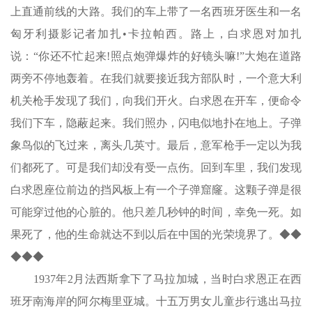
上直通前线的大路。我们的车上带了一名西班牙医生和一名
匈牙利摄影记者加扎•卡拉帕西。路上，白求恩对加扎
说：“你还不忙起来!照点炮弹爆炸的好镜头嘛!”大炮在道路
两旁不停地轰着。在我们就要接近我方部队时，一个意大利
机关枪手发现了我们，向我们开火。白求恩在开车，便命令
我们下车，隐蔽起来。我们照办，闪电似地扑在地上。子弹
象鸟似的飞过来，离头几英寸。最后，意军枪手一定以为我
们都死了。可是我们却没有受一点伤。回到车里，我们发现
白求恩座位前边的挡风板上有一个子弹窟窿。这颗子弹是很
可能穿过他的心脏的。他只差几秒钟的时间，幸免一死。如
果死了，他的生命就达不到以后在中国的光荣境界了。
◆◆
◆◆◆
1937年2月法西斯拿下了马拉加城，当时白求恩正在西
班牙南海岸的阿尔梅里亚城。十五万男女儿童步行逃出马拉