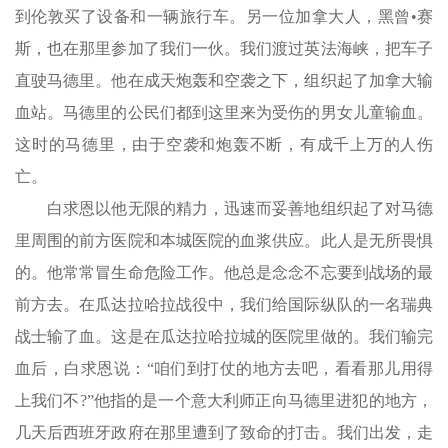
到伦敦买了设备和一辆旅行车。另一位加拿大人，黑曾•赛
斯，也在那里参加了我们一伙。我们渡过英法海峡，把车子
直驶马德里。他在成天炮轰和空袭之下，组织起了加拿大输
血站。马德里的公民们都到这里来为受伤的男女儿童输血。
这时的马德里，由于空袭和炮轰不断，有成千上万的人伤
亡。
白求恩以他无限的精力，迅速而妥善地组织起了对马德
里周围的前方医院和本城医院的血浆供应。此人是无所畏惧
的。他常常冒生命危险工作。他总是念念不忘要到战场的最
前方去。在瓜达拉哈拉战役中，我们给国际纵队的一名瑞典
战士输了血。这是在瓜达拉哈拉城的医院里做的。我们输完
血后，白求恩说：“咱们到打仗的地方去吧，看看那儿用得
上我们不?”他指的是一个意大利师正向马德里进犯的地方，
几天后西班牙政府在那里遭到了致命的打击。我们出发，走