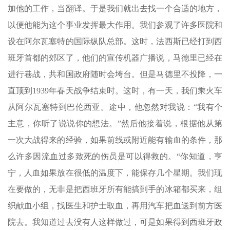
加他的工作，当翻译。于是我们就出去找一个合适的地方，
以便他能为这个事业发挥最大作用。我们参观了许多医院和
设在阿尔瓦塞特的国际纵队总部。这时，法西斯已经打到西
班牙首都的郊区了，他们的宣传机器广播说，马德里已经在
进行巷战，共和国政府随时会垮台。但是马德里不投降，一
直顶到1939年春天战争结束时。这时，有一天，我们乘火车
从阿尔瓦塞特到巴伦西亚。途中，他忽然对我说：“我有个
主意，你听了说说你的想法。”然后他接着说，根据他从第
一次大战得来的经验，如果前线或附近能有输血的条件，那
么许多因流血过多致死的伤员是可以得救的。“你知道，亨
宁，人血如果放在很低的温度下，能保存几个星期。我们现
在要做的，无非是把西班牙所有能搞到手的冰箱都买来，组
织献血小组，找医生和护士取血，再用汽车把血送到前方医
院去。我知道过去没有人这样做过，可是如果得到西班牙政