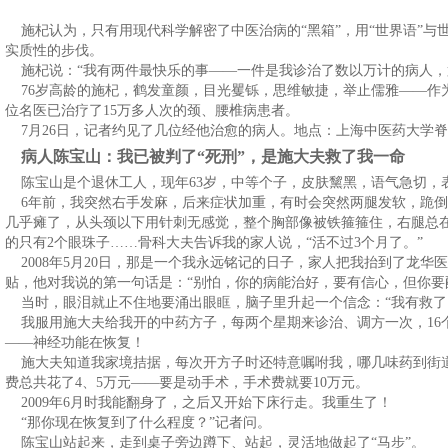
施杞认为，只有用现代科学解密了中医治病的“黑箱”，用“世界语”与
实质性的步伐。
施杞说：“我有两件最快乐的事——一件是我诊治了数以万计的病人，
76岁高龄的施杞，鹤发童颜，目光矍铄，思维敏捷，举止儒雅——作为
位名医已治疗了15万多人次的颈、腰椎病患者。
7月26日，记者约见了几位经他治愈的病人。地点：上海中医药大学
病人陈宝山：我已被判了“死刑”，是施大夫救了我一命
陈宝山是个退休工人，现年63岁，中等个子，皮肤黧黑，语气急切，
6年前，我突然右手发麻，后来症状加重，有时会突然两腿发软，跪倒在
几乎瘫了，从头颈以下用针刺无感觉，整个胸部像被铁箍箍住，右腿总
的只有2个眼珠子……骨科大夫告诉我的家人说，“活不过3个月了。”
2008年5月20日，那是一个我永远铭记的日子，家人把我抬到了龙
贴，他对我说的第一句话是：“别怕，你的病能治好，要有信心，但你要
当时，眼泪就止不住地要涌出眼眶，脑子里升起一个信念：“我有救了
我服用施大夫给我开的中药方子，每两个星期来诊治、调方一次，16个
——神经功能在恢复！
施大夫知道我家境拮据，每次开方子时还特意嘱咐我，哪几味药到街道
费总共花了4、5万元——要是动手术，手术费就要10万元。
2009年6月时我能翻身了，之后又开始下床行走。我重生了！
“那你现在恢复到了什么程度？”记者问。
陈宝山站起来，走到桌子旁边蹲下、站起，灵活地做起了“马步”。