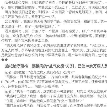
我去找那位专家，他给我作了检查，奇怪的是找不到任何“发病点”，一
板、钢钉的位置都很好，脊髓完全不受压迫了，也就是说，你现在已经没
可身体情况日趋恶化，到后来，左侧颈及上背就像是锈死了，胸闷、
得了严重的焦虑症，整天不说一句话。
2011年6月，我来到施大夫的特需门诊。他温文尔雅、和蔼可亲，第
老太跟你一样，看了一段时间就好了。”
说来也神奇，第一方服了才一个星期，就有感觉了。服了3个月到半年
啪”响，全身肌肉开始“松绑”。随着继续服药，“松绑”程度渐高，面积渐
停药了。现在我已恢复正常工作。
“施大夫治好了我的身体，他的医德也渗透进了我的灵魂。”说到这里，
万元人民币，恭恭敬敬地端送到施杞的桌面上：“施大夫，这已经是我第
是我捐给您曾经当校长的上海中医药大学的，哪个学生家境贫困，您给
◆◆
施杞治疗颈椎、腰椎病的“益气化瘀”方剂，已使10
余万病人
记者问施教授：“这几位病人患的都是什么病？”
“颈椎病，而且都是脊髓型的，”身着白大褂、戴着老花镜的施杞把3张
山的片子，他的第2节到第7节颈椎椎间盘突出，挤压了椎管，使椎管狭
化，还有骨质增生……病情已经很严重。”
记者：“我听一个西医说，这类病是不可逆转的，那您当时怎么就敢对
“我当时已看清了病情，也看出了应该用什么方剂，根据经验，‘能治好
“但是，难道吃中药能把病人椎间盘的‘突出’消除掉？”
“我们重在益气活血、消除炎症，修复功能，而不仅仅局限于消除突出