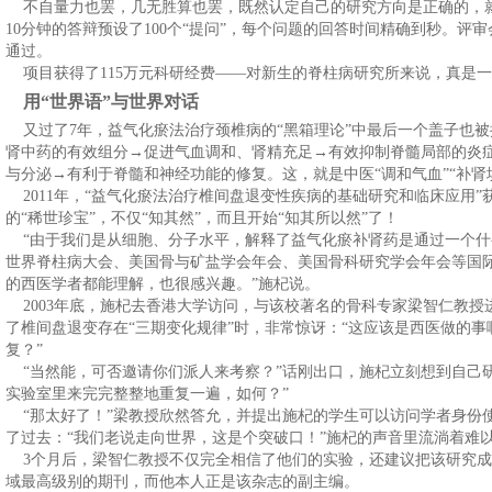
不自量力也罢，几无胜算也罢，既然认定自己的研究方向是正确的，
10分钟的答辩预设了100个“提问”，每个问题的回答时间精确到秒。
通过。
项目获得了115万元科研经费——对新生的脊柱病研究所来说，真是
用“世界语”与世界对话
又过了7年，益气化瘀法治疗颈椎病的“黑箱理论”中最后一个盖子也被
肾中药的有效组分→促进气血调和、肾精充足→有效抑制脊髓局部的炎
与分泌→有利于脊髓和神经功能的修复。这，就是中医“调和气血”“补肾
2011年，“益气化瘀法治疗椎间盘退变性疾病的基础研究和临床应用
的“稀世珍宝”，不仅“知其然”，而且开始“知其所以然”了！
“由于我们是从细胞、分子水平，解释了益气化瘀补肾药是通过一个什
世界脊柱病大会、美国骨与矿盐学会年会、美国骨科研究学会年会等国际
的西医学者都能理解，也很感兴趣。”施杞说。
2003年底，施杞去香港大学访问，与该校著名的骨科专家梁智仁教授
了椎间盘退变存在“三期变化规律”时，非常惊讶：“这应该是西医做的事
复？”
“当然能，可否邀请你们派人来考察？”话刚出口，施杞立刻想到自己
实验室里来完完整整地重复一遍，如何？”
“那太好了！”梁教授欣然答允，并提出施杞的学生可以访问学者身份使
了过去：“我们老说走向世界，这是个突破口！”施杞的声音里流淌着难
3个月后，梁智仁教授不仅完全相信了他们的实验，还建议把该研究成
域最高级别的期刊，而他本人正是该杂志的副主编。