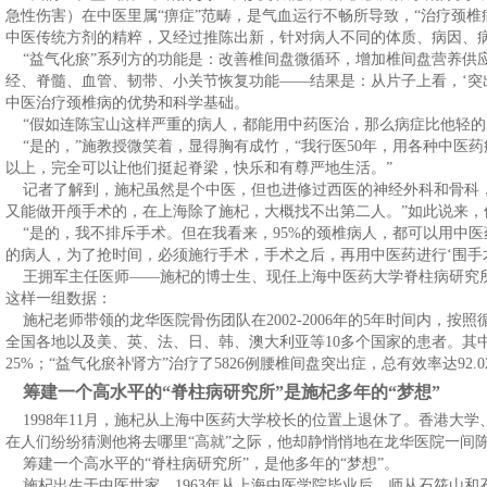
急性伤害）在中医里属“痹症”范畴，是气血运行不畅所导致，“治疗颈椎
中医传统方剂的精粹，又经过推陈出新，针对病人不同的体质、病因、病
“益气化瘀”系列方的功能是：改善椎间盘微循环，增加椎间盘营养供
经、脊髓、血管、韧带、小关节恢复功能——结果是：从片子上看，‘突出
中医治疗颈椎病的优势和科学基础。
“假如连陈宝山这样严重的病人，都能用中药医治，那么病症比他轻的
“是的，”施教授微笑着，显得胸有成竹，“我行医50年，用各种中医药
以上，完全可以让他们挺起脊梁，快乐和有尊严地生活。”
记者了解到，施杞虽然是个中医，但也进修过西医的神经外科和骨科，
又能做开颅手术的，在上海除了施杞，大概找不出第二人。”如此说来，
“是的，我不排斥手术。但在我看来，95%的颈椎病人，都可以用中医
的病人，为了抢时间，必须施行手术，手术之后，再用中医药进行‘围手
王拥军主任医师——施杞的博士生、现任上海中医药大学脊柱病研究
这样一组数据：
施杞老师带领的龙华医院骨伤团队在2002-2006年的5年时间内，按
全国各地以及美、英、法、日、韩、澳大利亚等10多个国家的患者。其中，
25%；“益气化瘀补肾方”治疗了5826例腰椎间盘突出症，总有效率达92.0
筹建一个高水平的“脊柱病研究所”是施杞多年的“梦想”
1998年11月，施杞从上海中医药大学校长的位置上退休了。香港大
在人们纷纷猜测他将去哪里“高就”之际，他却静悄悄地在龙华医院一间
筹建一个高水平的“脊柱病研究所”，是他多年的“梦想”。
施杞出生于中医世家，1963年从上海中医学院毕业后，师从石筱山和