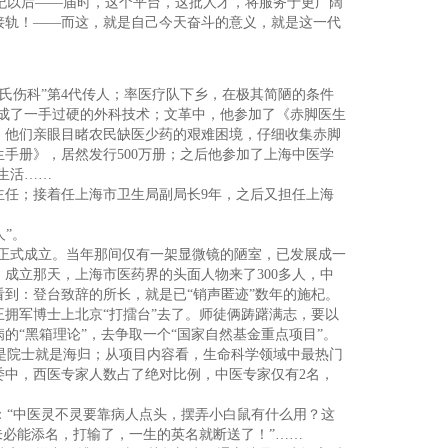
纪以后——届时，这个平台，这批人才，将服务于更广阔
接轨！——而这，就是自己今天奋斗的意义，就是这一代
氏伤科”第4代传人；率医疗队下乡，在极其简陋的条件
练成了一手过硬的外科技术；文革中，他参加了《赤脚医生
，他们亲眼目睹农民缺医少药的艰难困境，仔细收集赤脚
手册》，居然发行500万册；之后他参加了上海中医学
生活……
主任；接着任上海市卫生局副局长9年，之后又担任上海
”。
于正式成立。当年那间仅有一架显微镜的陋室，已发展成一
成立那天，上海市医药界的头面人物来了300多人，中
到：登台致辞的所长，就是已“销声匿迹”数年的施杞。
拥军博士上北京“打擂台”去了。师徒俩踌躇满志，要以
的“黑箱理论”，去争取一个“国家自然基金重点项目”。
是院士就是海归；从项目内容看，生命科学领域中最热门
委中，西医专家人数占了绝对比例，中医专家仅有2名，
“中医灵不灵要靠病人点头，摆弄小白鼠有什么用？这
未必能添名，打输了，一生的英名就断送了！”……