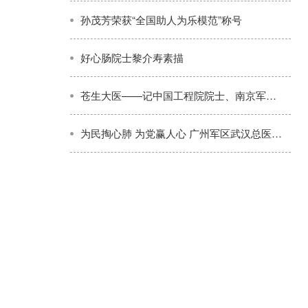
孙茂芳荣获“全国助人为乐模范”称号
好心肠院士黎介寿素描
苍生大医——记中国工程院院士、南京军区南京总医院副院长黎介寿
为民掏心肺 为党赢人心 广州军区武汉总医院政委刘铁桥被群众誉为好人亲人恩人