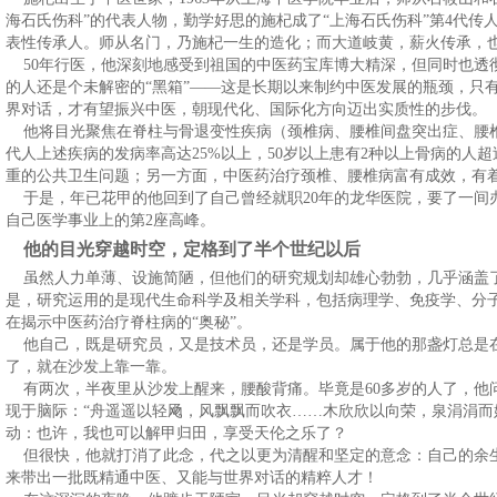
海石氏伤科”的代表人物，勤学好思的施杞成了“上海石氏伤科”第4代传
表性传承人。师从名门，乃施杞一生的造化；而大道岐黄，薪火传承，
50年行医，他深刻地感受到祖国的中医药宝库博大精深，但同时也透
的人还是个未解密的“黑箱”——这是长期以来制约中医发展的瓶颈，只有
界对话，才有望振兴中医，朝现代化、国际化方向迈出实质性的步伐。
他将目光聚焦在脊柱与骨退变性疾病（颈椎病、腰椎间盘突出症、腰
代人上述疾病的发病率高达25%以上，50岁以上患有2种以上骨病的人超过
重的公共卫生问题；另一方面，中医药治疗颈椎、腰椎病富有成效，有
于是，年已花甲的他回到了自己曾经就职20年的龙华医院，要了一间
自己医学事业上的第2座高峰。
他的目光穿越时空，定格到了半个世纪以后
虽然人力单薄、设施简陋，但他们的研究规划却雄心勃勃，几乎涵盖
是，研究运用的是现代生命科学及相关学科，包括病理学、免疫学、分
在揭示中医药治疗脊柱病的“奥秘”。
他自己，既是研究员，又是技术员，还是学员。属于他的那盏灯总是
了，就在沙发上靠一靠。
有两次，半夜里从沙发上醒来，腰酸背痛。毕竟是60多岁的人了，他问
现于脑际：“舟遥遥以轻飏，风飘飘而吹衣……木欣欣以向荣，泉涓涓而
动：也许，我也可以解甲归田，享受天伦之乐了？
但很快，他就打消了此念，代之以更为清醒和坚定的意念：自己的余
来带出一批既精通中医、又能与世界对话的精粹人才！