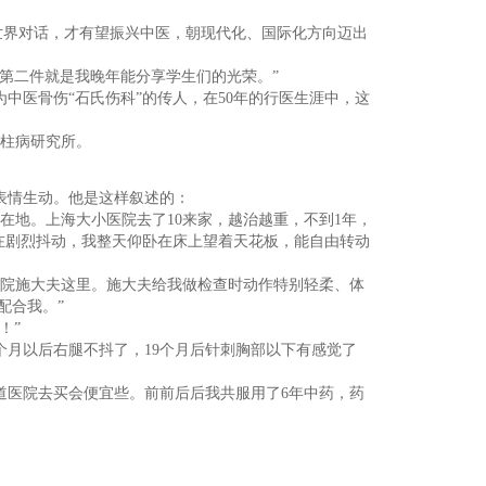
世界对话，才有望振兴中医，朝现代化、国际化方向迈出
第二件就是我晚年能分享学生们的光荣。”
中医骨伤“石氏伤科”的传人，在50年的行医生涯中，这
脊柱病研究所。
表情生动。他是这样叙述的：
地。上海大小医院去了10来家，越治越重，不到1年，
在剧烈抖动，我整天仰卧在床上望着天花板，能自由转动
华医院施大夫这里。施大夫给我做检查时动作特别轻柔、体
配合我。”
！”
月以后右腿不抖了，19个月后针刺胸部以下有感觉了
医院去买会便宜些。前前后后我共服用了6年中药，药