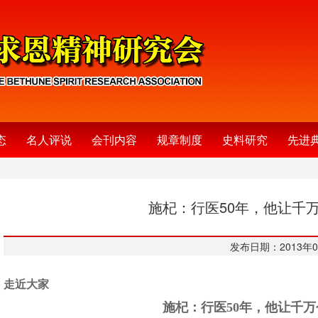
态
名人评说
会刊内容
规章制度
史料研究
先进
施杞：行医50年，他让千
发布日期：2013年0
走近大家
施杞：行医50年，他让千