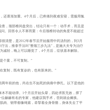
麻，还逐渐加重。4个月后，已疼痛到夜难安寝，需服用氯
检查，颈部椎间盘突出，结论只有一个：动手术，而且是
我问。回答令人不寒而栗：今后颈椎转动的角度不能超过
很清楚，是2012年春节后开始服用中药汤剂的，到3月
疗法，推拿手法叫“整颈三步九法”，是施大夫专为治疗
大为减轻，晚上可以睡觉了，4个月后，症状基本解除。
是个案，不可复制。”
在复制，既有复诊的，也有新来的。”
信两年前的他，尚在生不如死的病痛中挣扎。以下是他的
麻木不能动弹。1个月后开始头晕，四处求医无效，撑了
是一位赫赫有名的专家，他建议我手术，否则就会瘫痪。
肌肉、韧带都像绳索，牵掣着全身骨骼，身体失去了平