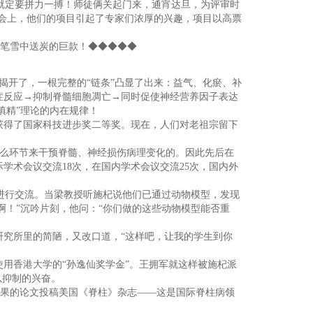
就定要拼力一搏！师徒俩关起门来，通宵达旦，为评审时
评审会上，他们的项目引起了专家们浓厚的兴趣，项目以高票
一笔雪中送炭的巨款！◆◆◆◆◆
揭开了，一根完整的“链条”凸显了出来：益气、化瘀、补
症反应→抑制脊髓细胞凋亡→同时促使神经营养因子表达
填精”理论的内在规律！
”获得了国家科技进步奖二等奖。现在，人们对老祖宗留下
么环节来干预脊髓、神经损伤病理变化的。因此先后在
学术会议交流18次，在国内学术会议交流25次，国内外
进行交流。当梁教授听施杞说他们已通过动物模型，发现
啊！”沉吟片刻，他问：“你们做的这些动物模型能否重
研究所里的简陋，又改口道，“这样吧，让我的学生到你
用香港大学的“孙逸仙奖学金”。王拥军就这样被施杞派
以抑制的兴奋。
果的论文投稿美国《脊柱》杂志——这是国际脊柱病领