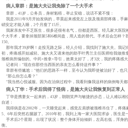
病人章群：是施大夫让我免除了一个大手术
章群，41岁，公务员，身材魁梧，举止安稳，说话不紧不慢：
我是2011年9月开始发病的，早晨起来感觉左上肢及颈肩部疼痛，手
硝安定才能入睡，2个月瘦了15斤。
我家亲友中不乏医生，很多还很有名气，但都是西医。经几家大医院
个大手术，要拿掉颈部第5和6椎间盘，用人造的替代。手术后会怎样？
150。
那年我才39岁啊！走投无路之际，经人介绍，我找到了施大夫。我记得
初，疼痛感开始减轻。施大夫又请来他的助手叶秀兰主任医师给我做推拿
颈椎病所编创的。中药+推拿+导引，效果太好了，才3次，我的疼痛感
记者问：“现在你那些当西医的亲友怎么看待这件事？”
章群有些尴尬：“他们的思路不一样，至今认为我即使被治好了，也只
“那么你怎么看？”
“我当然心悦诚服。因为在治病过程中，我看到像我这样的病例每天都
病人丁华：手术后我得了怪病，是施大夫让我恢复到正常人
丁华是携妻女一起来的，43岁，朗朗笑声与敏捷的步态，让人难以相
自述：
我得病是在2002年，一天睡觉起来，感觉左肩膀被颈椎吊住了，疼痛
5、6年后突然右腿跛了。2010年初，我到上海一家大医院求诊，医生
手术后2个星期，出现了状况：整个身体开始倾斜，左高右低，浑身的
衡。