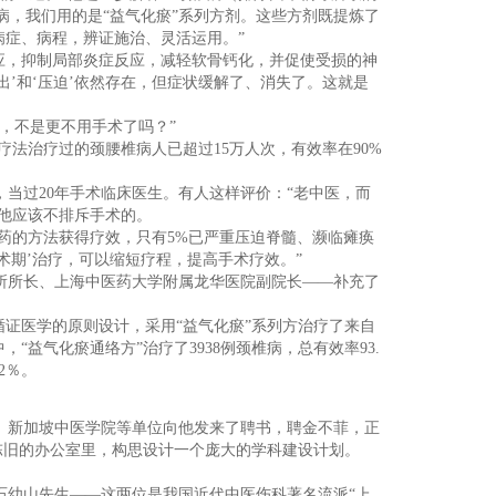
病，我们用的是“益气化瘀”系列方剂。这些方剂既提炼了
症、病程，辨证施治、灵活运用。”
应，抑制局部炎症反应，减轻软骨钙化，并促使受损的神
’和‘压迫’依然存在，但症状缓解了、消失了。这就是
，不是更不用手术了吗？”
疗法治疗过的颈腰椎病人已超过15万人次，有效率在90%
当过20年手术临床医生。有人这样评价：“老中医，而
他应该不排斥手术的。
药的方法获得疗效，只有5%已严重压迫脊髓、濒临瘫痪
术期’治疗，可以缩短疗程，提高手术疗效。”
所所长、上海中医药大学附属龙华医院副院长——补充了
照循证医学的原则设计，采用“益气化瘀”系列方治疗了来自
“益气化瘀通络方”治疗了3938例颈椎病，总有效率93.
2％。
学、新加坡中医学院等单位向他发来了聘书，聘金不菲，正
陈旧的办公室里，构思设计一个庞大的学科建设计划。
石幼山先生——这两位是我国近代中医伤科著名流派“上