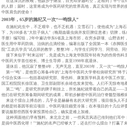
在这深沉的夜晚，他踱步于陋室，目光却穿越时空，定格到了半个世
的人群；届时，这里将成为中医药研究的世界高地，真正实现与世界的
中医肩负的使命！
2003
年，65
岁的施杞又一次“一鸣惊人”
在施杞此生中，不乏艰辛，也不乏机遇：立雪石门，使他成为“上海石
下，为100多名“大肚子病人”（晚期血吸虫病并发巨脾症患者）切脾，
手册》编写组，2年中遍访华东6省及上海市郊，在穷乡辟壤、山野农村
医生用中草药防病、治病的点滴经验，编著出版了全国第一本《赤脚医生
院“工农兵学员”试点班的教学，整整3年，与学生们同学习、同劳动、同
接下来似乎“时来运转”，先是成为上海龙华医院年轻有为的伤骨伤科
中医药大学首任校长、博士生导师，直至1998年底退休。
退休后，他沉寂了整整4年，无声无息，直至2003年，又一次“一鸣惊人
第一“鸣”，是他苦心筹备4年的“上海市中医药大学脊柱病研究所”终
个综合实体——包括基础研究部、骨伤科、康复医学科及名中医工作室。
国工程院院长徐匡迪、卫生部副部长佘靖也发来贺电。人们不无惊奇地看
第二“鸣”，是研究所的牌子刚挂上，所长施杞就带着自己的高足——王
他们在研究所筹备期间研究的成果，即初步解密中医药治疗脊髓型颈椎病
来这个擂台上搏击的，几乎全是赫赫有名的大研究所，项目领头人不
的都是转基因等前沿项目，中医药项目颇受冷落；在本项目的十几位评
要说服那些西医专家投票给自己，确实是难上加难。
这种局面他们早有预料。来北京之前，一些风言风语已传到他们耳中：
是搞中医西化呀！”“施杞的名声已经够大了，还去打什么擂台？打赢了