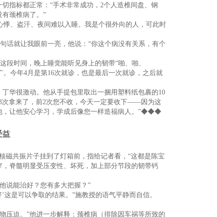
切指标都正常：“手术非常成功，2个人造椎间盘、钢
有颈椎病了。”
心悸、盗汗、夜间难以入睡。我是个很外向的人，可此时
一句话就让我眼前一亮，他说：“你这个病没有关系，有个
这段时间，晚上睡觉能听见身上的韧带“啪、啪、
广。今年4月是第16次就诊，也是最后一次就诊，之后就
丁华很激动。他从手提包里取出一捆用塑料纸包裹的10
3次拿来了，前2次您不收，今天一定要收下——因为这
他，让他安心学习，学成后像您一样造福病人。”◆◆◆
受益
核磁共振片子挂到了灯箱前，指给记者看，“这都是陈宝
窄，脊髓明显受压变性、坏死，加上部分节段的韧带钙
他说能治好？您有多大把握？”
’这是可以争取的结果。”施教授的语气平静而自信。
物压迫。”他进一步解释：颈椎病（排除因车祸等所致的