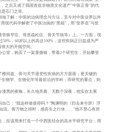
人，之后又成了我国首批非物质文化遗产“中医正骨”的代
也是石门之幸。
彻地了解：中医的治病理念与方法，至今对中医业界以外
用现代科学解密了中医治病的“黑箱”，用“世界语”与世
椎管狭窄症、骨质疏松症、骨关节病等）上。一方面，现
50%，60岁以上的高达100%，这些疾病正日益成为严
着很大的开掘空间。
办公室，购买了一架显微镜，带着2个研究生，开始攀登
了椎间盘、骨与关节退变性疾病的方方面面；更关键的
子生物学、生物化学等最前沿的学科；而研究的重点，则
在漆黑的夜晚，长久地亮着。无数个深夜，他实在太累
自己：“我这样做值得吗？”陶渊明的《归去来兮辞》浮
始流。善万物之得时，感吾生之行休……”他不禁心有所
生，应该用来打造一个中西医结合的高水平研究平台；用