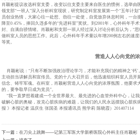
肖颖彬提议改选科室支委，改变以往支委主要来自医生的惯例，选举由
领支部“一班人”深入分析科室现状，研究制定科室发展第一个“五年计
员创业热情，大家心往一处想、劲往一处使，自觉放弃休息时间，一台接
降至0.45%，捧回久违多年的“先进科室”奖状。到2001年，心外科年
封、自满自骄情绪。肖颖彬和支部一班人经过深入讨论分析后认为，“思
做科室人员的思想工作。此后，心外科年手术量以年增200例左右的速度
等奖。
营造人人心向党的浓
肖颖彬说：“只有不断加强政治理论学习，才能补充我们的精神之‘钙’
主动担当讲解员和宣传员。党的十八大召开后，他迅速组织科室人员开展
信念、铸牢军魂。在科室，肖颖彬营造人人心向党的浓厚氛围，他要求
的，要争取早日成为党员”。
“我一直梦想着建成一个全世界最大、最先进的心血管外科中心，让我
破解心脏的奥秘，攻克心脏疾病的难题，让我们的人民永远摆脱心脏疾病的折磨。
报 》本报记者 温庆生 张国圣 本报通讯员 熊学莉 陈晓霞）201407114
下一篇：
在刀尖上跳舞——记第三军医大学新桥医院心外科主任肖颖彬
上一篇：
没有了