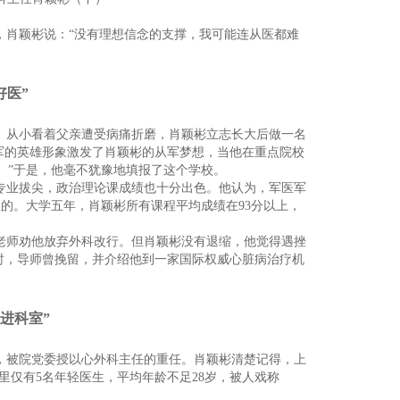
肖颖彬说：“没有理想信念的支撑，我可能连从医都难
好医”
。从小看着父亲遭受病痛折磨，肖颖彬立志长大后做一名
军的英雄形象激发了肖颖彬的从军梦想，当他在重点院校
。”于是，他毫不犹豫地填报了这个学校。
专业拔尖，政治理论课成绩也十分出色。他认为，军医军
位的。大学五年，肖颖彬所有课程平均成绩在93分以上，
老师劝他放弃外科改行。但肖颖彬没有退缩，他觉得遇挫
习时，导师曾挽留，并介绍他到一家国际权威心脏病治疗机
先进科室”
命，被院党委授以心外科主任的重任。肖颖彬清楚记得，上
科里仅有5名年轻医生，平均年龄不足28岁，被人戏称