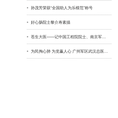
孙茂芳荣获“全国助人为乐模范”称号
好心肠院士黎介寿素描
苍生大医——记中国工程院院士、南京军区南京总医院副院长黎介寿
为民掏心肺 为党赢人心 广州军区武汉总医院政委刘铁桥被群众誉为好人亲人恩人