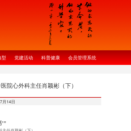
典型
党建活动
科普健康
会员管理系统
新桥医院心外科主任肖颖彬（下）
7月14日
’”
科主任肖颖彬（下）