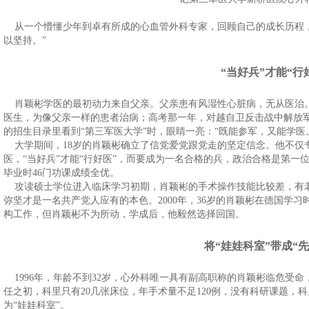
从一个懵懂少年到卓有所成的心血管外科专家，回顾自己的成长历程，
以坚持。”
“当好兵”才能“行
肖颖彬学医的最初动力来自父亲。父亲患有风湿性心脏病，无从医治
医生，为像父亲一样的患者治病；高考那一年，对越自卫反击战中解放
的招生目录里看到“第三军医大学”时，眼睛一亮：“既能参军，又能学医
大学期间，18岁的肖颖彬确立了信党爱党跟党走的坚定信念。他不仅
医，“当好兵”才能“行好医”，而要成为一名合格的兵，政治合格是第一
毕业时46门功课成绩全优。
攻读硕士学位进入临床学习初期，肖颖彬的手术操作技能比较差，有
弥坚才是一名共产党人应有的本色。2000年，36岁的肖颖彬在德国学
构工作，但肖颖彬不为所动，学成后，他毅然选择回国。
将“娃娃科室”带成“
1996年，年龄不到32岁，心外科唯一具有副高职称的肖颖彬临危受
任之初，科里只有20几张床位，年手术量不足120例，没有科研课题，
为“娃娃科室”。