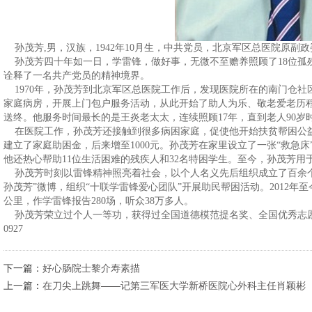
孙茂芳,男，汉族，1942年10月生，中共党员，北京军区总医院原副政
孙茂芳四十年如一日，学雷锋，做好事，无微不至赡养照顾了18位孤
诠释了一名共产党员的精神境界。
1970年，孙茂芳到北京军区总医院工作后，发现医院所在的南门仓社
家庭病房，开展上门包户服务活动，从此开始了助人为乐、敬老爱老历程
送终。他服务时间最长的是王炎老太太，连续照顾17年，直到老人90岁
在医院工作，孙茂芳还接触到很多病困家庭，促使他开始扶贫帮困公益行
建立了家庭助困金，后来增至1000元。孙茂芳在家里设立了一张“救急床
他还热心帮助11位生活困难的残疾人和32名特困学生。至今，孙茂芳用
孙茂芳时刻以雷锋精神照亮着社会，以个人名义先后组织成立了百余个
孙茂芳”微博，组织“十联学雷锋爱心团队”开展助民帮困活动。2012年至
公里，作学雷锋报告280场，听众38万多人。
孙茂芳荣立过个人一等功，获得过全国道德模范提名奖、全国优秀志愿者
0927
下一篇：
好心肠院士黎介寿素描
上一篇：
在刀尖上跳舞——记第三军医大学新桥医院心外科主任肖颖彬