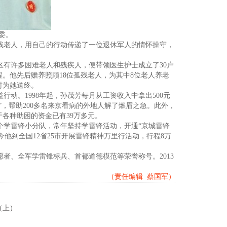
委。
残老人，用自己的行动传递了一位退休军人的情怀操守，
区有许多困难老人和残疾人，便带领医生护士成立了30户
。他先后赡养照顾18位孤残老人，为其中8位老人养老
时为她送终。
动。1998年起，孙茂芳每月从工资收入中拿出500元
”，帮助200多名来京看病的外地人解了燃眉之急。此外，
于各种助困的资金已有39万多元。
学雷锋小分队，常年坚持学雷锋活动，开通“京城雷锋
今他到全国12省25市开展雷锋精神万里行活动，行程8万
、全军学雷锋标兵、首都道德模范等荣誉称号。2013
（责任编辑 蔡国军）
（上）