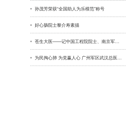
孙茂芳荣获“全国助人为乐模范”称号
好心肠院士黎介寿素描
苍生大医——记中国工程院院士、南京军区南京总医院副院长黎介寿
为民掏心肺 为党赢人心 广州军区武汉总医院政委刘铁桥被群众誉为好人亲人恩人