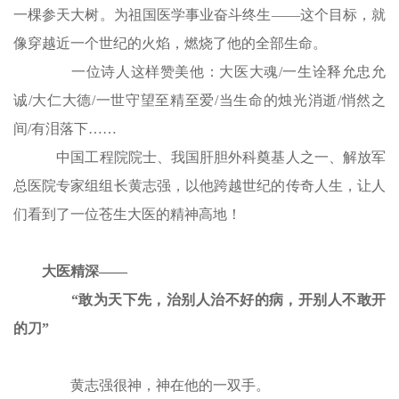
一棵参天大树。为祖国医学事业奋斗终生——这个目标，就
像穿越近一个世纪的火焰，燃烧了他的全部生命。
一位诗人这样赞美他：大医大魂/一生诠释允忠允
诚/大仁大德/一世守望至精至爱/当生命的烛光消逝/悄然之
间/有泪落下……
中国工程院院士、我国肝胆外科奠基人之一、解放军
总医院专家组组长黄志强，以他跨越世纪的传奇人生，让人
们看到了一位苍生大医的精神高地！
大医精深——
“敢为天下先，治别人治不好的病，开别人不敢开
的刀”
黄志强很神，神在他的一双手。