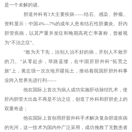
是一个未解的谜。
胆道外科有3大主要疾病——结石、感染、肿瘤。
资料显示：中国4%—7%的成年人患有结石性胆囊炎。肝内
胆管疾病，以其严重并发症和晚期高死亡率著称，曾被视
为“不治之症”。
“敢为天下先，治别人治不好的病，开别人不敢开
的刀。”从零起步，筚路蓝缕，在中国肝胆外科“拓荒之
旅”上，黄志强一次次地开疆拓土，推动着我国肝胆外科事
业跨入世界先进行列——
他在国际上首次为病人成功实施肝动脉结扎术，使
肝内胆管大出血不再是不治之症，创造了外科和肝胆史上的
双重奇迹；
他在国际上首创用肝脏外科手术解决复杂胆道疾病
的先河，这一技术为国内外广泛采用，成功挽救了无数患者