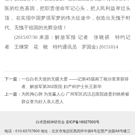
医的红色基因，把职责使命牢记心头，把人民利益举过头
顶， 在实现中国梦强军梦的伟大征途中，创造出无愧于时
代、无愧于祖国的光辉业绩！
(2015/07/30 来源：解放军报 记者 张晓祺 特约记
者 王继荣 花 晓 特约通讯员 罗国金) 20151014
下一篇：
一位白衣天使的无疆大爱 ——记第45届南丁格尔奖章获得
者、解放军第302医院 妇产科护士长王新华
上一篇：
为民掏心肺 为党赢人心 广州军区武汉总医院政委刘铁桥被
群众誉为好人亲人恩人
白求恩精神研究会
京ICP备16027503号
电话：010-63707800 地址：北京市海淀区西四环中路6号定慧产业园A9号楼三