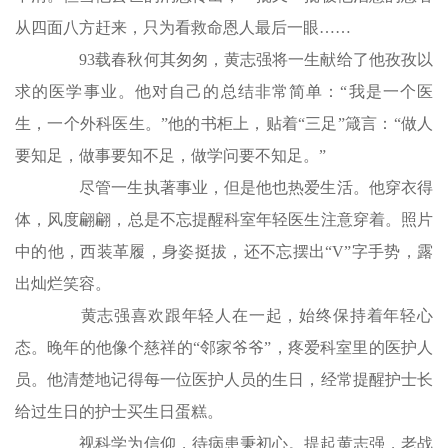
从四面八方赶来，只为看救命恩人最后一眼……
93载春秋何其匆匆，黄志强将一生献给了他孜孜以
求的医学事业。他对自己的总结非常简单：“我是一个医
生，一个外科医生。”他的书柜上，贴着“三足”箴言：“做人
要知足，做事要知不足，做学问要不知足。”
尽管一生执著事业，但是他也热爱生活。他穿衣得
体，风度翩翩，总是不忘提醒科室年轻医生注意穿着。照片
中的他，西装革履，身姿挺拔，还不忘摆出“V”字手势，露
出灿烂笑容。
黄志强喜欢跟年轻人在一起，始终保持着年轻心
态。晚年的他像个慈祥的“邻家爷爷”，疼爱科室里的医护人
员。他清楚地记得每一位医护人员的生日，经常提醒护士长
给过生日的护士买生日蛋糕。
视科学为信仰，待病患秉初心。提起黄志强，老战