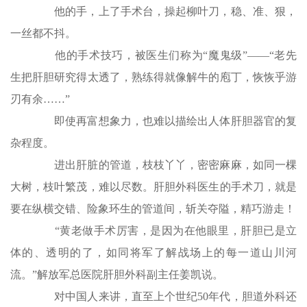
他的手，上了手术台，操起柳叶刀，稳、准、狠，
一丝都不抖。
他的手术技巧，被医生们称为“魔鬼级”——“老先
生把肝胆研究得太透了，熟练得就像解牛的庖丁，恢恢乎游
刃有余……”
即使再富想象力，也难以描绘出人体肝胆器官的复
杂程度。
进出肝脏的管道，枝枝丫丫，密密麻麻，如同一棵
大树，枝叶繁茂，难以尽数。肝胆外科医生的手术刀，就是
要在纵横交错、险象环生的管道间，斩关夺隘，精巧游走！
“黄老做手术厉害，是因为在他眼里，肝胆已是立
体的、透明的了，如同将军了解战场上的每一道山川河
流。”解放军总医院肝胆外科副主任姜凯说。
对中国人来讲，直至上个世纪50年代，胆道外科还