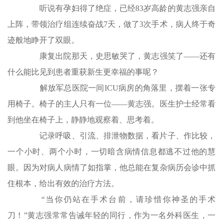
听说有孕妇得了绝症，已经83岁高龄的黄志强亲自
上阵，带领治疗组连续奋战7天，做了3次手术，病人终于奇
迹般地睁开了双眼。
康复出院那天，史思敏哭了，黄志强笑了——还有
什么能比见到患者重获新生更幸福的事呢？
解放军总医院一间ICU病房的角落里，摆着一张专
用椅子。椅子的主人只有一位——黄志强。医生护士经常看
到他坐在椅子上，静静地观察着、思考着。
记录呼吸、引流、排泄物数据，看片子、作比较，
一个小时、两个小时，一切暗含病情信息都逃不过他的慧
眼。因为对病人病情了如指掌，他总能在复杂病历会诊中抓
住根本，给出有效的治疗方法。
“当你仍站在手术台前，请珍惜你神圣的手术
刀！”黄志强常常告诫年轻的同行，作为一名外科医生，一