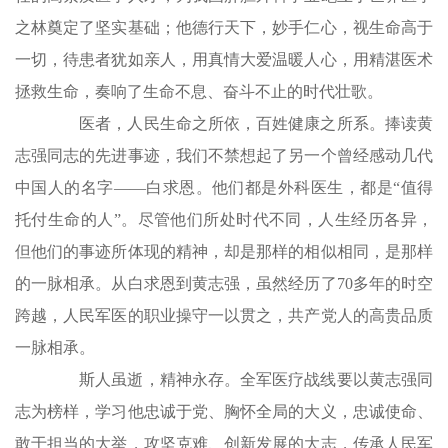
之林奠定了坚实基础；他德行天下，妙手仁心，视生命高于
一切，待患者犹如亲人，用真情大爱温暖人心，用精湛医术
拯救生命，奏响了生命不息、奋斗不止的时代壮歌。
医者，人民生命之所依，百姓健康之所系。捧读黄
志强同志的先进事迹，我们不禁想起了另一个曾经感动几代
中国人的名字——白求恩。他们都是外科医生，都是“值得
托付生命的人”。尽管他们所处时代不同，人生经历各异，
但他们的事迹所体现的精神，却是那样的相似相同，是那样
的一脉相承。从白求恩到黄志强，虽然经历了70多年的时空
跨越，人民军医的职业操守一以贯之，共产党人的高贵品质
一脉相承。
斯人虽逝，精神永存。全军医疗战线要以黄志强同
志为榜样，学习他忠诚于党、胸怀全局的大义，忠诚使命、
敢于担当的大举，攻坚克难、创新发展的大志，传承人民军