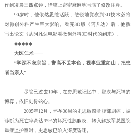
作到凌晨三四点钟，译稿上密密麻麻地写满了修改注释。
90岁时，他依然思维活跃，敏锐地觉察到3D技术必将
对微创外科产生巨大影响。看完3D版《阿凡达》后，他撰
写出论文《从阿凡达电影看微创外科3D时代的到来》。
◆◆◆◆◆
大医仁术——
“学深不忘宗旨，誉高不丢本色，视事业重如山，把患
者当亲人”
尽管已过去10年，在史思敏记忆中，那次与死神的
博弈，依旧刻骨铭心。
2005年12月，怀孕38周的史思敏感觉腹部剧痛，被
诊断为死亡率高达95%的坏死性胰腺炎。转入解放军总医院
重症监护室时，史思敏已陷入深度昏迷。