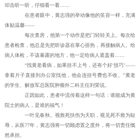
叩击听一听，仔细看一看……
在患者眼中，黄志强的举动像他的笑容一样，充满
体贴温馨——
每次查房，他第一个动作是把门轻轻关上。每次给
患者检查，他总是先把听诊器在掌心捂热，再接触病人。给
病人体检，不该暴露的地方，他一定给病人遮盖着……
“找黄老看病，如果挂不上号，还有个好‘技巧’——
拿着片子直接到办公室找他，他会连挂号费也不收。”黄老
的学生、解放军总医院肿瘤外二科主任刘荣说。
正因如此，患者中流传着这样一句话：谁能成为黄
院士的病人，是谁的福气！
一叶见春秋。视救死扶伤为天职，视见死不救为耻
辱，从医77年，黄志强将一切顾虑置之度外，将一切责任慨
然承担。