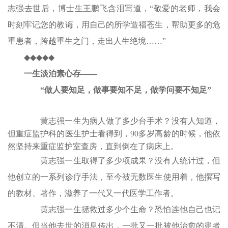
志强去世后，博士生王鹏飞含泪写道，“敬爱的老师，我会
时刻牢记您的教诲，用自己的所学造福苍生，帮助更多的危
重患者，跨越重生之门，走出人生绝境……”
◆◆◆◆◆
一生淡泊素心存——
“做人要知足，做事要知不足，做学问要不知足”
黄志强一生为病人做了多少台手术？没有人知道，
但重症监护科的医生护士看得到，90多岁高龄的时候，他依
然坚持来重症监护室查房，直到倒在了病床上。
黄志强一生取得了多少项成果？没有人统计过，但
他创立的一系列诊疗手法，至今被无数医生使用着，他撰写
的教材、著作，滋养了一代又一代医学工作者。
黄志强一生拯救过多少个生命？恐怕连他自己也记
不清。但当他去世的消息传出，一批又一批被他治愈的患者