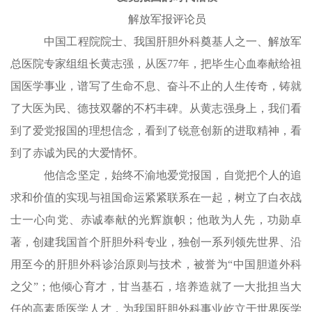
解放军报评论员
中国工程院院士、我国肝胆外科奠基人之一、解放军
总医院专家组组长黄志强，从医77年，把毕生心血奉献给祖
国医学事业，谱写了生命不息、奋斗不止的人生传奇，铸就
了大医为民、德技双馨的不朽丰碑。从黄志强身上，我们看
到了爱党报国的理想信念，看到了锐意创新的进取精神，看
到了赤诚为民的大爱情怀。
他信念坚定，始终不渝地爱党报国，自觉把个人的追
求和价值的实现与祖国命运紧紧联系在一起，树立了白衣战
士一心向党、赤诚奉献的光辉旗帜；他敢为人先，功勋卓
著，创建我国首个肝胆外科专业，独创一系列领先世界、沿
用至今的肝胆外科诊治原则与技术，被誉为“中国胆道外科
之父”；他倾心育才，甘当基石，培养造就了一大批担当大
任的高素质医学人才，为我国肝胆外科事业屹立于世界医学