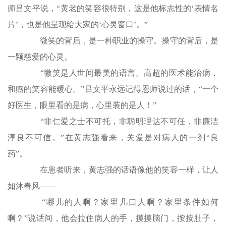
师吕文平说，“黄老的笑容很特别，这是他标志性的‘表情名
片’，也是他呈现给大家的‘心灵窗口’。”
微笑的背后，是一种职业的操守。操守的背后，是
一颗慈爱的心灵。
“微笑是人世间最美的语言。高超的医术能治病，
和煦的笑容能暖心。”吕文平永远记得恩师说过的话，“一个
好医生，眼里看的是病，心里装的是人！”
“非仁爱之士不可托，非聪明理达不可任，非廉洁
淳良不可信。”在黄志强看来，关爱是对病人的一剂“良
药”。
在患者听来，黄志强的话语像他的笑容一样，让人
如沐春风——
“哪儿的人啊？家里几口人啊？家里条件如何
啊？”说话间，他会拉住病人的手，摸摸脑门，按按肚子，