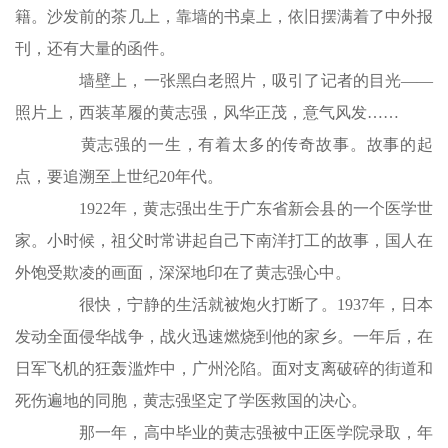
籍。沙发前的茶几上，靠墙的书桌上，依旧摆满着了中外报
刊，还有大量的函件。
墙壁上，一张黑白老照片，吸引了记者的目光——
照片上，西装革履的黄志强，风华正茂，意气风发……
黄志强的一生，有着太多的传奇故事。故事的起
点，要追溯至上世纪20年代。
1922年，黄志强出生于广东省新会县的一个医学世
家。小时候，祖父时常讲起自己下南洋打工的故事，国人在
外饱受欺凌的画面，深深地印在了黄志强心中。
很快，宁静的生活就被炮火打断了。1937年，日本
发动全面侵华战争，战火迅速燃烧到他的家乡。一年后，在
日军飞机的狂轰滥炸中，广州沦陷。面对支离破碎的街道和
死伤遍地的同胞，黄志强坚定了学医救国的决心。
那一年，高中毕业的黄志强被中正医学院录取，年