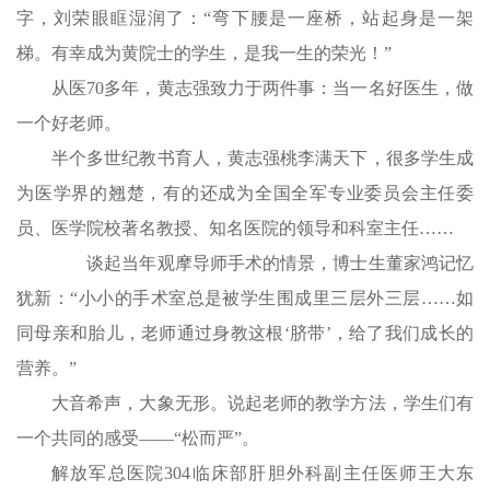
字，刘荣眼眶湿润了：“弯下腰是一座桥，站起身是一架
梯。有幸成为黄院士的学生，是我一生的荣光！”
从医70多年，黄志强致力于两件事：当一名好医生，做
一个好老师。
半个多世纪教书育人，黄志强桃李满天下，很多学生成
为医学界的翘楚，有的还成为全国全军专业委员会主任委
员、医学院校著名教授、知名医院的领导和科室主任……
谈起当年观摩导师手术的情景，博士生董家鸿记忆
犹新：“小小的手术室总是被学生围成里三层外三层……如
同母亲和胎儿，老师通过身教这根‘脐带’，给了我们成长的
营养。”
大音希声，大象无形。说起老师的教学方法，学生们有
一个共同的感受——“松而严”。
解放军总医院304临床部肝胆外科副主任医师王大东