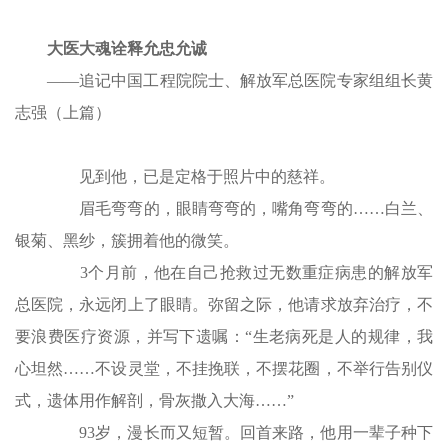
大医大魂诠释允忠允诚
——追记中国工程院院士、解放军总医院专家组组长黄
志强（上篇）
见到他，已是定格于照片中的慈祥。
眉毛弯弯的，眼睛弯弯的，嘴角弯弯的……白兰、
银菊、黑纱，簇拥着他的微笑。
3个月前，他在自己抢救过无数重症病患的解放军
总医院，永远闭上了眼睛。弥留之际，他请求放弃治疗，不
要浪费医疗资源，并写下遗嘱：“生老病死是人的规律，我
心坦然……不设灵堂，不挂挽联，不摆花圈，不举行告别仪
式，遗体用作解剖，骨灰撒入大海……”
93岁，漫长而又短暂。回首来路，他用一辈子种下