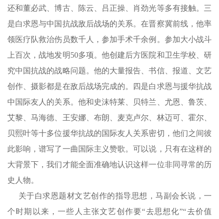
还和董必武、博古、陈云、吕正操、肖劲光等多有接触。三
是白求恩与中国抗战敌后战场的关系。在晋察冀前线，他率
领医疗队救治伤员数千人，参加手术千余例。参加大小战斗
上百次，战地发明50多项。他创建后方医院和卫生学校、研
究中国抗战的战略问题。他的大量报告、书信、报道、文艺
创作、摄影都是在敌后战场完成的。四是白求恩与援华抗战
中国际友人的关系。他和史沫特莱、贝特兰、尤恩、鲁茨、
艾黎、马海德、王安娜、布朗、麦克卢尔、林迈可、霍尔、
贝熙叶等十多位援华抗战的国际友人关系密切，他们之间彼
此影响，谱写了一曲国际主义赞歌。可以说，只有在这样的
大背景下，我们才能全面准确地认识这样一位非同寻常的历
史人物。
关于白求恩题材文艺创作的指导思想，马副会长说，一
个时期以来，一些人主张文艺创作要“去思想化”“去价值