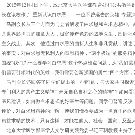
2015年12月4日下午，应北京大学医学部教育处和公共教
长在该校作了“重新认识白求恩——一位不曾远去的英雄”专题
马副会长从三个方面为与会者解读了白求恩和白求恩精神。
具世界影响力的加拿大人，极富传奇色彩的战地医生，国际社
主义战士。其次，他通过白求恩的曲折人生和非凡贡献，讲述
的事实，对白求恩无私利人的奉献精神，“两个极端”的服务精
围绕“我们为什么要学习白求恩”这个热点难点问题，从“我们
们需要引领时代的英雄，我们需要创新强国的勇气”四个方面，
马副会长还回答了同学们提出的一些问题，与大家共同探索
专门利人的共产主义精神”“毫无自私自利之心的精神”？如何
医风建设，如何做白求恩式的好医生等问题。同学们普遍反映
评价，对白求恩精神的理解，使我们懂得要成为一名真正的医
精益求精的技术，只有这样，才能在他人、社会、国家，及至
北京大学医学部医学人文学研究院党委书记王玥教授主持了