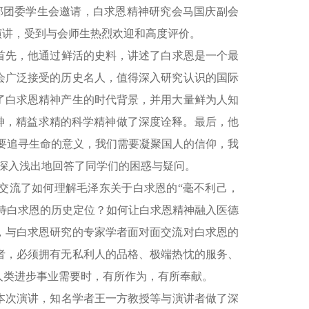
学部团委学生会邀请，白求恩精神研究会马国庆副会
演讲，受到与会师生热烈欢迎和高度评价。
首先，他通过鲜活的史料，讲述了白求恩是一个最
会广泛接受的历史名人，值得深入研究认识的国际
了白求恩精神产生的时代背景，并用大量鲜为人知
神，精益求精的科学精神做了深度诠释。最后，他
需要追寻生命的意义，我们需要凝聚国人的信仰，我
深入浅出地回答了同学们的困惑与疑问。
交流了如何理解毛泽东关于白求恩的“毫不利己，
看待白求恩的历史定位？如何让白求恩精神融入医德
，与白求恩研究的专家学者面对面交流对白求恩的
者，必须拥有无私利人的品格、极端热忱的服务、
人类进步事业需要时，有所作为，有所奉献。
本次演讲，知名学者王一方教授等与演讲者做了深