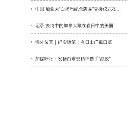
中国·加拿大“白求恩纪念牌匾”交接仪式在石家庄隆重举行白求恩精神研究会袁永林会长应邀出席并讲话
记录·疫情中的加拿大藏在春日中的美丽
海外传真｜纪实随笔：今日出门戴口罩
加媒呼吁：发扬白求恩精神携手“战疫”