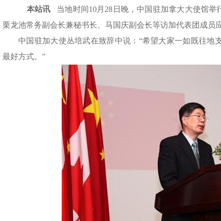
本站讯
当地时间10月28日晚，中国驻加拿大大使馆举
栗龙池常务副会长兼秘书长、马国庆副会长等访加代表团成员
中国驻加大使丛培武在致辞中说：“希望大家一如既往地
最好方式。”