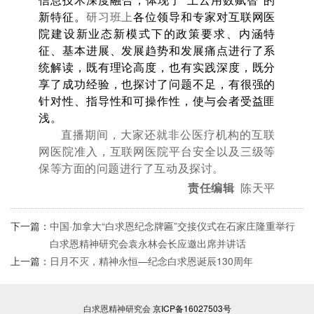
信息技术
深度融合，体现了“上云用数赋智”的
新特征。
研习班上
各位领导和专家对互联网医
院建设新业态新模式下的政策要求、内涵特
征、基本进展、发展趋势和发展痛点进行了系
统解读，既有理论高度，也有实践深度，既分
享了成功经验，也探讨了问题不足，有很强的
针对性、指导性和可操作性，使与会者受益匪
浅。
直播期间，大家还就非公医疗机构的互联
网医院准入，互联网医院平台安全以及三级等
保等方面的问题进行了互动及探讨。
责任编辑
陈天平
下一篇：
中国·加拿大“白求恩纪念牌匾”交接仪式在石家庄隆重举行
白求恩精神研究会袁永林会长应邀出席并讲话
上一篇：
日月不灭，精神永恒—纪念白求恩诞辰130周年
白求恩精神研究会
京ICP备16027503号