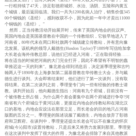
一行程持续了47天，涉足彰德府城郊、水治、汤阴、五陵和内黄五
个城镇，最后返回临清。我们一共为1200名病人治疗，销售价值345
00个铜钱的《圣经》，感到收获不小，因为此前一年中才卖出11000
个铜钱的《圣经》。”
然而，正当传教活动开始展开时，传来了英国内地会的抗议声。
英国内地会是英国基督教在中国的一个传教组织，它较早地进入了
河南省，80年代末在周口和社旗两个城镇建立传教站，并有意向豫
北发展。该机构的领导人戴德生(Husdon Taylor)于1889年写信给加拿
大长老会海外传教总部，说他们已经进入河南，“正在取得经验……
将在适当的时候把河南的大门完全打开，因此不希望有不明智的蠢
举推迟这一天的到来”。豫北差会得到消息后，决定派季理斐和古约
翰两人于1890年去上海参加第二届基督教在华传教士大会，并与戴
德生进行谈判。大会即将结束时，他们进行了第一次谈判，没有取
得结果。在第二次谈判之前，季理斐专门向一些有经验的传教士请
教。谈判开始后，他向戴德生指出：河南有九个府城，目前没有一
个被传教士所占领，为什么两个差会要集中在两个府城进行争夺?河
南省有六个府城位于黄河以南，更接近内地会的传教站和在湖北汉
口的基地，内地会应设法在那里立足，而长老会的目的地只占河南
版图的五分之一。季理斐的陈述说服了戴德生，内地会放弃了彰德
府和卫辉府。在谈判中，季理斐还提出长老会可以不在豫北的怀庆
府城(今沁阳市)设置传教站，只是后来又将势力发展到那里。季理斐
在这次谈判中发挥了很大的作用，为豫北差会排除了来自其他教派