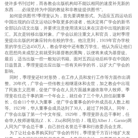
使许多书刊过时，而各教会出版机构却不能以相同的速度补充新的
东西……必须坚持为中国的教徒和非教徒提供图书”。
如何提供图书?季理斐认为，首先要调整形式。为适应五四运动后
中国出现的白话文运动以争取更多的读者，他决定将广学会的新书
全部以白话文出版，并要求注意使用清末以来在汉语中出现的新词
汇。其次是转移出版对象。广学会以前注重文人和官员，这时季理
斐提出出版的对象应转向在校的学生。他注意到，1919年官办学校
里的学生已达450万人，教会学校中还有数万学生。他认为应让他们
在思想尚未成型之前就受到基督教的熏陶，以便将来成为基督徒。
最后，适当出版一些一般知识书籍。面对五四运动后科学在中国的
日益普及，季理斐提出应出版一些有关科学的书，以扩大广学会的
影响。
同时，季理斐还针对形势，在工作人员和发行工作等方面作出调
整。20年代，广学会一些传教士相继退休和去世，加之教会中出现
了民族主义思潮，促使广学会在人员方面越来越依靠华人牧师。季
理斐在任总干事的第一个年会上，就任命了三个华人担任副董事
长，任命11个华人为董事，使广学会董事会的中外成员在人数上相
等。1923年，华人董事会成员达到了30人，超过了外国人。同年，
广学会出版了第一个中文年报。1929年，季理斐辞去总干事时，任
命华人牧师谢颂羔(Z．K．Zia)和阿尔伯·J．嘎尼(Alber J．Garnie)两
人同为广学会总干事，自己担任名誉总干事和行政委员会主席。
为了让社会各界购买到广学会的书刊，季理斐千方百计地扩大发