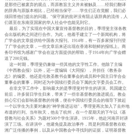
是那些已被废弃的观点，而原教旨主义并未被触及……经我们翻译
的辞典与原版本相比，已经相当保守……学生们正在觉醒，我们必
须回答他们提出的问题。”保守派的批评没有阻止该辞典的流传，人
们甚至在东南亚国家的华人社会中也能见到它。
最后，为了实现在中国大量宣传基督教的目的，季理斐主张各教
会出版机构之间进行合作。为此，他着手建立了一个新闻机构，将
广学会的文章提供给中国各大报刊。1914年，有一百多家报刊刊登
了广学会的文章，一些文章后来还出现在香港和朝鲜的报纸上。商
务印书馆为感谢广学会在这方面提供的帮助，于1914年向广学会赠
送了200元钱。
这一时期，季理斐仍兼做一些其他的文字性工作。他除了主编
《中西教会报》以外，还一度编辑《大同报》，并担任《教务杂
志》的编委。他还是伦敦圣教书会董事会的成员和中国主日学合会
董事会的董事，同时还为中国续行委员会下属的文字委员会工作。
在非文字工作中，影响最大的是季理斐对学生的讲演。民国建立
前后，许多留日学生归来，带来了一些非基督教的激进观点。教会
担心它们会影响基督教的传播，便在中国续行委员会的领导下掀起
一个以学生为主要对象的“神学推进运动”，季理斐再次加入了去外地
布道的行列。当年秋天，他去了杭州，在一个星期天的下午以《基
督教与社会关系》为题对500个学生演讲。1915年，他赴河南开封讲
演了三场。在讲演中，他避免提及政治事件，而是利用基督教在欧
洲广泛传播的事例，以及从中国教会中寻找到的证据，证明基督教