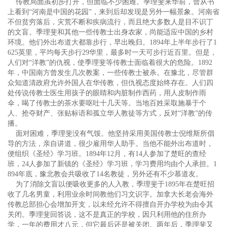
传教局面虽初步打开，但面临不少困难。季理斐来华前，曾从书
上看到“河南是中国的花园”，来到后却发现是另外一幅景象。河南省
不但贫穷落后，灾荒不断和疾病流行，而且绝大多数人是目不识丁
的文盲。季理斐和其他一些传教士出身农家，尚能适应中国的乡村
环境。他们外出布道大都靠步行，早出晚归。1894年上半年步行了1
625英里，平均每天步行29华里，最多时一天可步行近百里。但是，
人们对“洋教”的仇视，使季理斐等传教士面临着很大的危险。1892
年，中国南方曾发生几次教案，一些传教士被杀。在豫北，尽管群
众知道清政府允许外国人在华传教，但仇视态度始终存在。人们四
处传说传教士医生用孩子的眼睛和内脏制作西药，用人皮制作雨
伞，喝了传教士的茶水要呕吐十几天等。当地百姓采取施暴于个
人、抢夺财产、张贴标语和孤立华人教徒等方式，反对“洋教”的传
播。
面对困难，季理斐没有气馁。他坚持采用美国传教士倪维斯所倡
导的方法，亲自讲道，很少雇用华人助手。当他不能外出布道时，
便组织《圣经》学习班。1894年12月，有14人参加了楚旺的查经
班，24人参加了新镇的《圣经》学习班，学习费用均由个人承担。1
894年底，豫北教会共吸收了14名教徒，另外还有不少慕道友。
为了消除文盲以便吸收更多的人入教，季理斐于1895年在楚旺招
收了几名男童，利用业余时间教他们习文识字。加拿大长老会海外
传教总部担心会增加开支，以未经允许不得擅自开办学校为由令其
关闭。季理斐回答说，这不是真正的学校，因只利用他的住所办
学，一年的费用才八元，但它最后还是被关闭。两年后，季理斐又