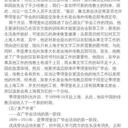
和因故失去了不少传教士，我们一直在呼吁新的传教士的到来。因
此，出让一位工作人员不太适宜。”最后，豫北差会决定将是否允许
季理斐去广学会的问题提交加拿大长老会海外传教总部考虑定夺。
两个月后，季理斐向总部陈述了自己愿去广学会工作的理由。他
主要谈到自己在语言方面的训练和才能更适合去那里工作；那里的
生活条件较好，可使自己的身体恢复健康；去那里仍然可以对五万
上海人布道。其中，他还对差会提出的可以在彰德从事文字工作的
理由进行反驳，指出只有上海才有文字工作所需要的图书馆。与此
同时，李提摩太也向加拿大长老会海外传教总部写信。首先，他阐
述了广学会的宗旨和圣经书刊出版工作的重要性。他指出，在华从
事其他工作的传教士有成千上百，而从事文字工作的却不足十人，
因此急需加强。然后，他要求该总部准许季理斐转到广学会。他
说，传教士各有所长，应当让季理斐在更适合他的地方工作以发挥
他的作用。经考虑，加拿大长老会海外传教总部终于同意让季理斐
去上海工作，并支付他的工资。季理斐名义上没有脱离豫北差会，
所以该差会将上海视为它的一个分站。
季理斐得到允许后，于1899年10月赴上海。从此，他在中国的传
教活动转入了一个新的时期。
(五)“多产作者”
——在广学会活动的第一阶段
1899～1911年，是季理斐在广学会活动的第一阶段。
戊戌变法运动失败了，但中国人学习西方的念头没有消失。义和