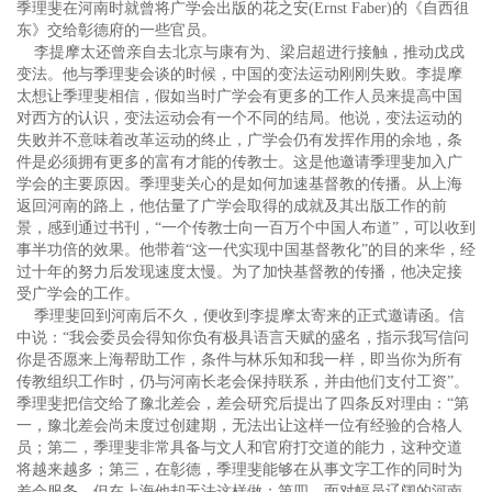
季理斐在河南时就曾将广学会出版的花之安(Ernst Faber)的《自西徂
东》交给彰德府的一些官员。
李提摩太还曾亲自去北京与康有为、梁启超进行接触，推动戊戌
变法。他与季理斐会谈的时候，中国的变法运动刚刚失败。李提摩
太想让季理斐相信，假如当时广学会有更多的工作人员来提高中国
对西方的认识，变法运动会有一个不同的结局。他说，变法运动的
失败并不意味着改革运动的终止，广学会仍有发挥作用的余地，条
件是必须拥有更多的富有才能的传教士。这是他邀请季理斐加入广
学会的主要原因。季理斐关心的是如何加速基督教的传播。从上海
返回河南的路上，他估量了广学会取得的成就及其出版工作的前
景，感到通过书刊，“一个传教士向一百万个中国人布道”，可以收到
事半功倍的效果。他带着“这一代实现中国基督教化”的目的来华，经
过十年的努力后发现速度太慢。为了加快基督教的传播，他决定接
受广学会的工作。
季理斐回到河南后不久，便收到李提摩太寄来的正式邀请函。信
中说：“我会委员会得知你负有极具语言天赋的盛名，指示我写信问
你是否愿来上海帮助工作，条件与林乐知和我一样，即当你为所有
传教组织工作时，仍与河南长老会保持联系，并由他们支付工资”。
季理斐把信交给了豫北差会，差会研究后提出了四条反对理由：“第
一，豫北差会尚未度过创建期，无法出让这样一位有经验的合格人
员；第二，季理斐非常具备与文人和官府打交道的能力，这种交道
将越来越多；第三，在彰德，季理斐能够在从事文字工作的同时为
差会服务，但在上海他却无法这样做；第四，面对幅员辽阔的河南