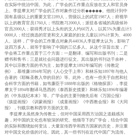
在实际中统治中国。为此，广学会的工作重点应放在文人和官员身
上。李提摩太对广学会的工作对象作过分析
◆◆◆◆◆
。他统计到中
国有县级以上的重要文官2289人，营级以上的武官1987人；府视学
以上的教育官员1760人；书院教习2000人；派驻各省城的高级候补
官员2000人；获得秀才以上头衔的文人约60万人，以其5%为重点计3
0000人；经过挑选的官吏和文人家庭的妇女儿童以10%计算为、4000
人。这样，广学会的工作重点对象共44036人李提摩太认为，影响了
这四万多人，就等于影响了中国的三亿多人。从这个宗旨出发，广
学会将工作重点置于三个方面：一是翻译、编写和出版书刊；二是
赠书和售书；三是就社会问题进行征文。其出版的书刊达千余种，
其中以宗教方面的书为主，如李提摩太1892年编写的《传教定
例》，慕维廉1894年写的《人心交于上帝》和林乐知1897年与他人
合著的《耶稣圣教入华的目的》等。此外，也有一些关于自然和社
会科学方面的书籍，如韦廉臣于1888年出版的《格物探原》，李提
摩太于1894年翻译马恳西的《泰西新史揽要》和林乐知1896年编著
的《中东战纪本末》等。广学会的主要刊物先后有《万国公报》
《孩提画报》《训蒙画报》《成童画报》《中西教会报》和《大同
报》，刊载宗教和西学方面的文章。
李提摩太虽然身为传教士，但对中国采用西方治国之道颇感兴
趣，对中国的文化也有较深的研究。他领导下的广学会，结合中国
的实际和围绕如何变法，大量宣传西学和西方国家的历史，并注重
对中国文化价值的讨论。因此，其一些书刊在近代中国广为流传。