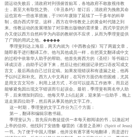
团运动失败后，清政府对列强俯首贴耳，各地政府不敢敌视传教
士，甚至大有取悦之势。《辛丑条约》签订后，清政府为挽救其命
运也宣布一些改革措施，于1905年废除了延续了一千多年的科举
制，倡办西式学堂。这样，西方在华传教史上的黄金时代随之到
来。传教运动的发展增加了对宗教出版物的需求量，西式学堂的开
办又使以西方自然科学为内容的教材供不应求，从而为季理斐提供
了广阔的用武之地。
◆◆◆◆◆
季理斐到达上海后，两天内就为《中西教会报》写了两篇文章，
随即着手进行翻译工作。他与其他成员一样，在把英文翻译成中文
的过程中依靠华人助手的帮助。他首先将西方的《圣经》等书籍口
译成汉语，由助手记录下来，然后让他们根据记录把口语改写成文
言文，最后再由自己过目定稿。如果发现错误和有遗漏之处，他再
予以纠正和补充。西方人中文再好，在写作方面仍有些困难，尤其
是用文言文写作，利用上述方式，不但可以提高工作效率，而且还
能够避免因出现文字错误而引起误会。最初，季理斐有两名华人助
手，后来增加到四位。他每天早上6点起床，迎来第一位助手，晚上
送走第四位助手，然后再从事其他的文字工作。
这一时期，季理斐的文字工作分为三个方面：
第一，翻译和编辑宗教书籍。
季理斐认为，首先应向教徒提供一本每天都阅读的书，以激起对
上帝的信仰。他找到了安德鲁·穆雷的《基督之圣神》(Spirit of Jesus)
一书。为了便于中国人理解，他并没有逐字逐句地翻译，而是进行