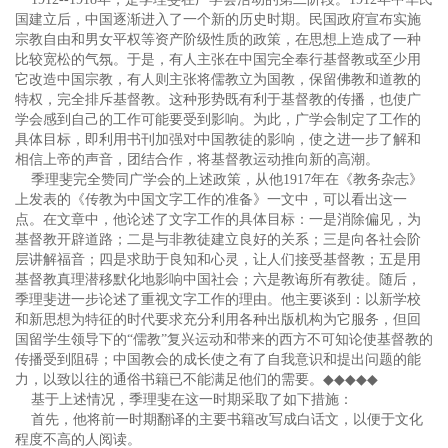
国建立后，中国逐渐进入了一个新的历史时期。民国政府宣布实施
宗教自由和男女平权等资产阶级性质的政策，在思想上造成了一种
比较宽松的气氛。于是，有人主张在中国完全奉行基督教或至少用
它改造中国宗教，有人则主张将儒教立为国教，保留佛教和道教的
特权，完全排斥基督教。这种形势既有利于基督教的传播，也使广
学会感到自己的工作可能要受到影响。为此，广学会制定了工作的
具体目标，即利用书刊加强对中国教徒的影响，使之进一步了解和
相信上帝的声音，团结合作，将基督教运动推向新的高潮。
季理斐完全赞同广学会的上述政策，从他1917年在《教务杂志》
上发表的《传教为中国文字工作的准备》一文中，可以看出这一
点。在文章中，他论述了文字工作的具体目标：一是消除偏见，为
基督教开辟道路；二是与非教徒建立良好的关系；三是向各社会阶
层讲解福音；四是求助于良知和心灵，让人们接受基督教；五是用
基督教真理潜移默化地影响中国社会；六是教诲所有教徒。随后，
季理斐进一步论述了重视文字工作的理由。他主要谈到：以新学校
和新思想为特征的时代要求充分利用各种出版机构为它服务，但回
国留学生领导下的“儒教”复兴运动和带来的西方不可知论使基督教的
传播受到阻碍；中国教会的成长使之有了自我意识和提出问题的能
力，以致以往的通俗书籍已不能满足他们的需要。
◆◆◆◆◆
基于上述情况，季理斐在这一时期采取了如下措施：
首先，他将前一时期翻译的主要书籍改写成白话文，以便于文化
程度不高的人阅读。