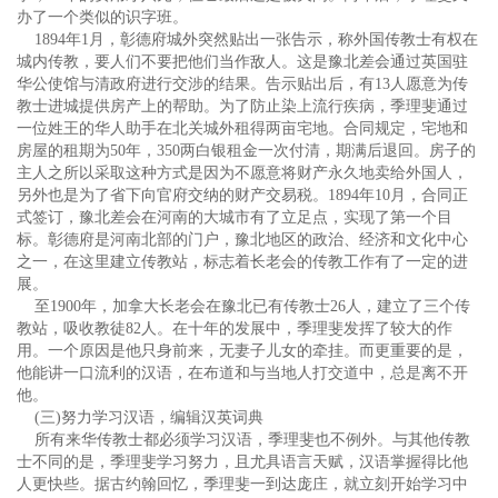
办了一个类似的识字班。
1894年1月，彰德府城外突然贴出一张告示，称外国传教士有权在
城内传教，要人们不要把他们当作敌人。这是豫北差会通过英国驻
华公使馆与清政府进行交涉的结果。告示贴出后，有13人愿意为传
教士进城提供房产上的帮助。为了防止染上流行疾病，季理斐通过
一位姓王的华人助手在北关城外租得两亩宅地。合同规定，宅地和
房屋的租期为50年，350两白银租金一次付清，期满后退回。房子的
主人之所以采取这种方式是因为不愿意将财产永久地卖给外国人，
另外也是为了省下向官府交纳的财产交易税。1894年10月，合同正
式签订，豫北差会在河南的大城市有了立足点，实现了第一个目
标。彰德府是河南北部的门户，豫北地区的政治、经济和文化中心
之一，在这里建立传教站，标志着长老会的传教工作有了一定的进
展。
至1900年，加拿大长老会在豫北已有传教士26人，建立了三个传
教站，吸收教徒82人。在十年的发展中，季理斐发挥了较大的作
用。一个原因是他只身前来，无妻子儿女的牵挂。而更重要的是，
他能讲一口流利的汉语，在布道和与当地人打交道中，总是离不开
他。
(三)努力学习汉语，编辑汉英词典
所有来华传教士都必须学习汉语，季理斐也不例外。与其他传教
士不同的是，季理斐学习努力，且尤具语言天赋，汉语掌握得比他
人更快些。据古约翰回忆，季理斐一到达庞庄，就立刻开始学习中