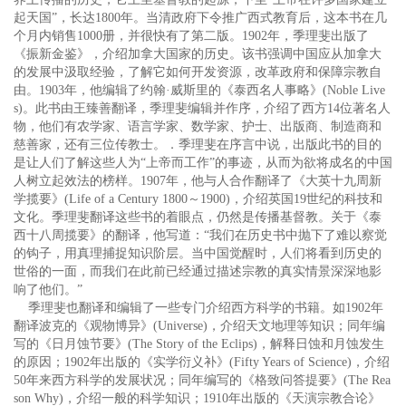
起天国”，长达1800年。当清政府下令推广西式教育后，这本书在几
个月内销售1000册，并很快有了第二版。1902年，季理斐出版了
《振新金鉴》，介绍加拿大国家的历史。该书强调中国应从加拿大
的发展中汲取经验，了解它如何开发资源，改革政府和保障宗教自
由。1903年，他编辑了约翰·威斯里的《泰西名人事略》(Noble Live
s)。此书由王臻善翻译，季理斐编辑并作序，介绍了西方14位著名人
物，他们有农学家、语言学家、数学家、护士、出版商、制造商和
慈善家，还有三位传教士。．季理斐在序言中说，出版此书的目的
是让人们了解这些人为“上帝而工作”的事迹，从而为欲将成名的中国
人树立起效法的榜样。1907年，他与人合作翻译了《大英十九周新
学揽要》(Life of a Century 1800～1900)，介绍英国19世纪的科技和
文化。季理斐翻译这些书的着眼点，仍然是传播基督教。关于《泰
西十八周揽要》的翻译，他写道：“我们在历史书中抛下了难以察觉
的钩子，用真理捕捉知识阶层。当中国觉醒时，人们将看到历史的
世俗的一面，而我们在此前已经通过描述宗教的真实情景深深地影
响了他们。”
季理斐也翻译和编辑了一些专门介绍西方科学的书籍。如1902年
翻译波克的《观物博异》(Universe)，介绍天文地理等知识；同年编
写的《日月蚀节要》(The Story of the Eclips)，解释日蚀和月蚀发生
的原因；1902年出版的《实学衍义补》(Fifty Years of Science)，介绍
50年来西方科学的发展状况；同年编写的《格致问答提要》(The Rea
son Why)，介绍一般的科学知识；1910年出版的《天演宗教合论》