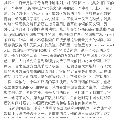
其找出，拼音是按字母有规律地排列。对旧词标上“O”(英文“旧”字的
第一个字母)，新词标上“N”(英文“新”字的第一个字母)，让人一目了
然。为了方便只会写汉字而不知如何发音的学生，词典在后面附有
部首、偏旁和汉字索引，以供检索。为了收举一反三之功效，词典
对每个词用英文解释后还在括号里用拼音写出该词的同义词。另
外，该词典还具有横向参照功能。凡是能在贾尔斯(Giles)和威廉(Will
iam)编写的汉英词典中找到的词，季理斐都在自己的词典中标上它们
的页码，让学生可以不必检索而直接参考这些容量更大的词典。季
理斐的汉英词典受到人们的关注。乔恩西．古德里奇(Chauncey Good
erich)曾编辑一本容纳10587个汉字的汉英词典，是一位公认的汉学
家。他在1899年写道：“一位未来的汉学家修订了这部词典，使之焕
然一新。人们首先注意到季理斐花费了巨大的精力将每个词注上了
声调，使之在这方面几乎成了权威……它的容量大大增加，有了大
量的从各方面搜集来的口语词汇。它们的定义清楚而准确……在如
何使用汉字方面有着大量的解释和说明。它像马特尔的《官话集》
一样，应被每一个学习汉语的学生使用。甚至所谓的汉学家，也将
在里面发现新的或旧的珍宝，从而喜爱中国语言这个宝库。”这部词
典简明扼要，使用方便。深受人们的欢迎。从1898年至1930年，它
一共修订了九次。第九修订版共1183页，后面还附有中国农历和公
历的时间对照表、中国历代纪元表和各省的名称和简称等。
该词典的编纂，奠定了季理斐在汉语研究中的地位，使之成为少
数精通汉语的传教士之一。更重要的是，他的语言天赋和文字能力