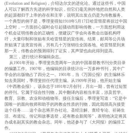
(Evolution and Religion)，介绍达尔文的进化论。通过这些书，中国
人可以了解西方先进的科学知识，但它们毫无例外地把自然和人类
的起源都归于上帝的存在和主宰，说明其出发点仍是为传教服务。
一个典型的例子是，季理斐得知1910年5月17日哈雷彗星将掠过中国
上空时，一方面担心届时会引起骚动而影响传教，一方面想利用这
个机会证明传教会的正确性，便建议广学会向各教会出版机构呼
吁，大量印制和张贴有关哈雷彗星的宣传画。结果，邮局等公共场
所贴满了这类宣传画，另有几十万张销往全国各地。哈雷彗星到来
那一天，传教会的预测得到了证实，其声望也由此得到提高。
第三，进行统计和编辑杂志。
从1901年开始，季理斐负责两年一次的中国基督教书刊分类目录
的编纂工作。1907年，他编辑的目录统计出一万多种书刊，其中广
学会的出版物占了四分之一。1901年，当《万国公报》的主编林乐
知去美国时，季理斐担任代理主编。从1909年开始，他开始主编
《中西教会报》。该杂志于1891年2月创刊，月出一期，曾有过短暂
的停刊。它属于综合性刊物，其中翻译内容相当丰富，涉及哲学、
教育、宗教、农业和动植物等。接任主编后，季理斐写道：“它是中
国唯一的面向牧师和助手的跨教会性质的刊物，因此我很高兴接受
这个任务……这个杂志将开办社论、圣经注解、查经专论、祈祷生
活、布道坛、传记和故事选登，还有教会新闻等”，表明他决定将其
办成名副其实的教会杂志。同年，他还参与了《大同报》的编排工
作。