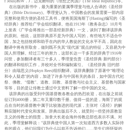
f Jesus)和W．J．迈克耐特的《理想之民国》(The Ideal Republic)等。
在出版的新书中，最为重要的要属季理斐与他人合译的《圣经辞
典》(Bible Dictionary)。季理斐认为，中国教会的发展需要一部内容
完整和使用方便的圣经工具书，便将英国海斯丁(Hasting)编写的《圣
经辞典》推荐给广学会组织翻译。他在1913年《教务杂志》10月号
上发表《广学会将推出一部圣经新辞典》一文，谈到了翻译该辞典
的原则。他说，这部辞典原不是为中国人写的，有些地方不适合中
国，加之包括牧师和助手在内的华人教徒的文化水平不高，因此在
翻译中将有所取舍，做到既不失其“现代派”观点的特征，又容易为中
国人所理解。经过三年的努力，这部长达一千多页的辞典于1916年
问世，参加翻译者有三十多人，季理斐负责《圣经辞典·新约部分》
的翻译和组织工作，并校对全书和编制索引。《圣经辞典·旧约部
分》由瑞思义(Hopkyn Rees)组织翻译。该辞典删除了原著中“唯理论
和令人疑虑”的内容，加进了许多与中国有关的条目，如中国古代祀
祭、佛教、“儒教”、道教、回教、基督教与社会主义、基督教与国家
等等，目的是让传教士通过中文资料了解一些中国的文化。
该辞典的出版受到中国基督教各教会的热烈欢迎，在出版之前就
征订到4000册，第二年又重印数千册。值得一提的是，海斯丁的观
点在当时的基督教中属于比较激进的现代派，主张对《圣经》的解
释应随时代变化和发展。辞典出版后不久，就受到一些坚持原教旨
主义的传教士的指责，加拿大长老会海外传教总部也表示不满。对
此，季理斐解释说：“该辞典使中国人第一次知道西方多数人实际持
有的观点，他们问我们为什么以前不告诉他们……学生们所怀疑的