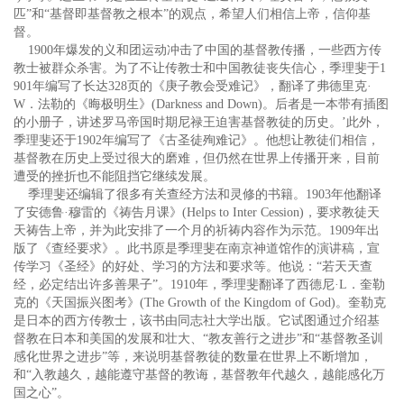
匹”和“基督即基督教之根本”的观点，希望人们相信上帝，信仰基
督。
1900年爆发的义和团运动冲击了中国的基督教传播，一些西方传
教士被群众杀害。为了不让传教士和中国教徒丧失信心，季理斐于1
901年编写了长达328页的《庚子教会受难记》，翻译了弗德里克·
W．法勒的《晦极明生》(Darkness and Down)。后者是一本带有插图
的小册子，讲述罗马帝国时期尼禄王迫害基督教徒的历史。’此外，
季理斐还于1902年编写了《古圣徒殉难记》。他想让教徒们相信，
基督教在历史上受过很大的磨难，但仍然在世界上传播开来，目前
遭受的挫折也不能阻挡它继续发展。
季理斐还编辑了很多有关查经方法和灵修的书籍。1903年他翻译
了安德鲁·穆雷的《祷告月课》(Helps to Inter Cession)，要求教徒天
天祷告上帝，并为此安排了一个月的祈祷内容作为示范。1909年出
版了《查经要求》。此书原是季理斐在南京神道馆作的演讲稿，宣
传学习《圣经》的好处、学习的方法和要求等。他说：“若天天查
经，必定结出许多善果子”。1910年，季理斐翻译了西德尼·L．奎勒
克的《天国振兴图考》(The Growth of the Kingdom of God)。奎勒克
是日本的西方传教士，该书由同志社大学出版。它试图通过介绍基
督教在日本和美国的发展和壮大、“教友善行之进步”和“基督教圣训
感化世界之进步”等，来说明基督教徒的数量在世界上不断增加，
和“入教越久，越能遵守基督的教诲，基督教年代越久，越能感化万
国之心”。