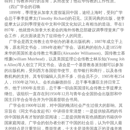
得到了传教界同行的首肯，从而改变了他在华传教的工作性质。
(四)广学会的召唤
1899年，季理斐从加拿大度假返回中国，途经上海时，受到广学
会总干事李提摩太(Timothy Richard)的召见。汉英词典的出版，使李
提摩太认识到季理斐在中文和中国文化知识上有相当的造诣。早在1
897年，他就曾向加拿大长老会的海外传教总部建议调季理斐来广学
会工作，此次面谈是为了征得他个人的同意。
广学会是西文传教士在华创办的著名出版机构，1887年成立于上
海，原名同文书会，1894年改称广学会。该机构的创办人是1855年
来华的英国长老会传教士韦廉臣(Alexander Williamson)。国传教士慕
维廉(william Muirhead)，以及美国监理公会传教士林乐知(Young Joh
n Allen)等人创立了同文书会。该会是一个基督教各派别都可以参加
的出版机构，受到西方各国驻华使节、在华银行和商行，以及各传
教机构的支持。其专职编辑人员并不多，但会员不少。1905年有254
人，1930年达700人。会长由赫德担任，总干事韦廉臣主持日常工
作。他于1890年去世后，总干事一职由英国浸礼会传教士李提摩太
继任。该组织一直存在到1956年12月与青年会全国协会出版部和中
国主日学合会等合并为中国基督联合书局。
广学会在1900年以前，对中国的晚清社会产生过很大的影响。其
宗旨在《同文书会发起书》中讲得非常清楚：一是提供较高档的书
供中国较具有才智的阶层阅读；二是提供附有彩色插图的书籍供中
国家庭阅读。广学会的创办者分析了中国的社会后，认为中国人最
大的特点是注重学问，尊崇学者，士大夫是清帝国真正的灵魂并将