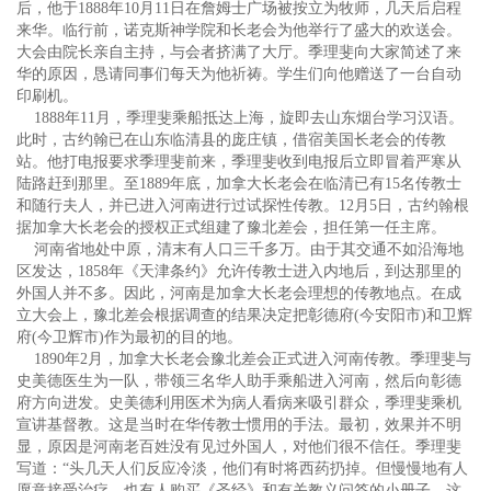
后，他于1888年10月11日在詹姆士广场被按立为牧师，几天后启程
来华。临行前，诺克斯神学院和长老会为他举行了盛大的欢送会。
大会由院长亲自主持，与会者挤满了大厅。季理斐向大家简述了来
华的原因，恳请同事们每天为他祈祷。学生们向他赠送了一台自动
印刷机。
1888年11月，季理斐乘船抵达上海，旋即去山东烟台学习汉语。
此时，古约翰已在山东临清县的庞庄镇，借宿美国长老会的传教
站。他打电报要求季理斐前来，季理斐收到电报后立即冒着严寒从
陆路赶到那里。至1889年底，加拿大长老会在临清已有15名传教士
和随行夫人，并已进入河南进行过试探性传教。12月5日，古约翰根
据加拿大长老会的授权正式组建了豫北差会，担任第一任主席。
河南省地处中原，清末有人口三千多万。由于其交通不如沿海地
区发达，1858年《天津条约》允许传教士进入内地后，到达那里的
外国人并不多。因此，河南是加拿大长老会理想的传教地点。在成
立大会上，豫北差会根据调查的结果决定把彰德府(今安阳市)和卫辉
府(今卫辉市)作为最初的目的地。
1890年2月，加拿大长老会豫北差会正式进入河南传教。季理斐与
史美德医生为一队，带领三名华人助手乘船进入河南，然后向彰德
府方向进发。史美德利用医术为病人看病来吸引群众，季理斐乘机
宣讲基督教。这是当时在华传教士惯用的手法。最初，效果并不明
显，原因是河南老百姓没有见过外国人，对他们很不信任。季理斐
写道：“头几天人们反应冷淡，他们有时将西药扔掉。但慢慢地有人
愿意接受治疗，也有人购买《圣经》和有关教义问答的小册子。这