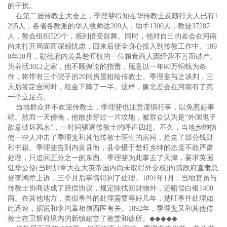
的干扰。
在第二届传教士大会上，季理斐得知在华传教士及随行夫人已有1
295人，各省各教派的华人牧师达209人，助手1300人，教徒37287
人，教会组织520个，感到倍受鼓舞。同时，他对自己的差会在河南
尚未打开局面而深感忧虑，回来后便全身心投入到传教工作中。189
0年10月，彰德府内黄县楚旺镇的一位粮食商人因经营不善而破产。
为养活30口之家，他不顾舆论的指责，愿意以一年60万铜钱为条
件，将带有三个院子的20间房屋租给传教士。季理斐与之谈判，三
天后签定合同时，租金下降了一半。这样，豫北差会在河南有了第
一个立足点。
当地群众并不欢迎传教士，季理斐也注意谨慎行事，以免惹起事
端。然而一天傍晚，他散步穿过一片坟地，被群众认为是“外国鬼子
故意破坏风水”，一时间驱逐传教士的呼声四起。不久，当地乡绅指
使一些人冲击了季理斐和其他传教士医生的房间，抢走了部分钱财
和书籍。季理斐告到内黄县衙，县令慑于楚旺乡绅的态度不敢严肃
处理，只追回五分之一的东西。季理斐为此事去了天津，要求英国
驻华公使(当时加拿大在大英帝国内尚未取得外交权)向清政府直隶总
督李鸿章上诉，三个月后事情得到了处理。1891年1月，当地官员与
传教士协商达成了赔偿协议，规定除找回财物外，还赔偿白银1400
两。在其他地方，类似事件的处理需要等好几年，楚旺事件处理如
此迅速，据说和李鸿章相信西医有关。1892年，季理斐又和其他传
教士在卫辉府境内的新镇建立了教堂和诊所。
◆◆◆◆◆