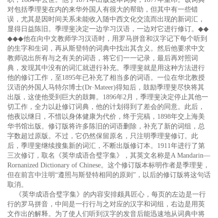
对包括季理斐在内的来华外国人有很大的帮助，但其中有一些错
误，尤其是因时间关系未能收入随中西文化交流而出现的新词汇，
显得日益陈旧。季理斐决定一边学习汉语，一边对它进行修订。
◆◆
◆◆◆
他在向中文教师学习汉语时，用罗马拼音和汉字记下每个听到
的生字和生词，再从斯登特的词典中找出其含义。然后他要求中文
教师说出所有与之有关的词语，将它们一一记录，最后再对照词
典，发现其中没有的词汇就进行补充。季理斐就是用这种方法进行
他的修订工作，至1895年已补充了相当多的词语。一位在华北教授
汉语的外国人马特尔博士(Dr·Mateer)得知后，鼓励季理斐尽快将其
出版，这使他受到巨大的鼓舞。1896年2月，季理斐决定停止其他一
切工作，全力以赴修订词典，他的计划得到了差会的同意。此后，
他夜以继日，不惜以身体健康为代价，终于完稿，1898年交上海美
华书馆出版。修订版将许多陈旧的词语删除，补充了新的词组，总
字数超过原版。不过，它仍然保留原名，只注明季理斐修订。此
后，季理斐继续搜集新的词汇，不断出版修订本。1911年进行了第
三次修订，取名《英华成语合璧字集》，其英文名称是A Mandarin—
Rornanized Dictionary of Chinese。这个修订版本标明作者是季理斐，
但在前言中注明“遵照与斯登特相同的原则”，以后的修订版将这句话
取消。
《英华成语合璧字集》的内容安排颇具匠心，每页的左边是一行
行的罗马拼音，中间是一行行与之对应的汉字和词组，右边是用英
文作出的解释。为了使人们听到汉字的发音后能迅速地从词典中将