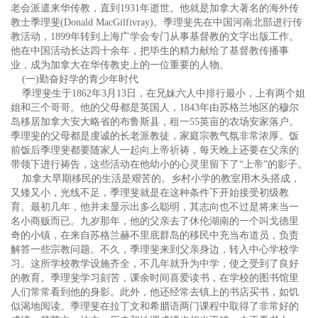
老会派遣来华传教，直到1931年逝世。他就是加拿大著名的海外传
教士季理斐(Donald MacGilfivray)。季理斐先在中国河南北部进行传
教活动，1899年转到上海广学会专门从事基督教的文字出版工作。
他在中国活动长达四十余年，把毕生的精力献给了基督教传播事
业，成为加拿大在华传教史上的一位重要的人物。
(一)勤奋好学的青少年时代
季理斐生于1862年3月13日，在兄妹六人中排行最小，上有两个姐
姐和三个哥哥。他的父母都是英国人，1843年由苏格兰地区的穆尔
岛移居加拿大安大略省的布鲁斯县，租一55英亩的农场安家落户。
季理斐的父母都是虔诚的长老派教徒，家庭宗教气氛非常浓厚。饭
前饭后季理斐都要随家人一起向上帝祈祷，每天晚上还要在父亲的
带领下进行祷告，这些活动在他幼小的心灵里留下了“上帝”的影子。
加拿大早期移民的生活是艰苦的。乡村小学的教室用木头搭成，
又矮又小，光线不足，季理斐就是在这种条件下开始接受初级教
育。最初几年，他并未显示出多么聪明，其志向也不过是将来当一
名小商贩而已。九岁那年，他的父亲去了休伦湖南的一个叫戈德里
奇的小镇，在来自苏格兰赫不里底群岛的移民中充当布道员，负责
解答一些宗教问题。不久，季理斐来到父亲身边，转入中心学校学
习。这所学校教学设施齐全，不几年就升为中学，使之受到了良好
的教育。季理斐学习刻苦，课余时间喜爱读书，在学校的图书馆里
人们常常看到他的身影。此外，他还经常去镇上的书店买书，如饥
似渴地阅读。季理斐在拉丁文和希腊语两门课程中取得了非常好的