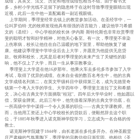
成绩，其英文、法文、历史和地理成绩也相当不错。由于看书太
多，乡村小学光线不足留下的隐患终于在这时导致季理斐眼睛出现
近视，此后一生中他一直配戴着一副近视眼镜。
上学期间，季理斐经常去镇上的教堂参加活动。在圣经学中，一
位叫罗伯特·尤的牧师发现他具有很强的语言能力，建议他学习希腊
文的《圣经》。中心学校的校长休·伊内斯·斯特伦斯也非常欣赏季理
斐的聪明才智和好学精神，对他关心备至。有一次，季理斐不幸染
上伤寒病，校长让他住在自己温暖的地下室里，帮助他恢复了健
康。他建议季理斐中学毕业后去上大学，并愿意为他提供无息贷
款。牧师和校长，尤其是后者对季理斐的未来产生了关键性的影
响，他不仅上了大学，而且一生从事宗教事业。
季理斐上大学是在他16岁那年。他乘火车去多伦多市参加了入学
考试，取得了优异的成绩。在来自全省的数百名考生中，他的古典
文学成绩名列第二，在英文甲级科目中获得第三名，成为戈德里奇
镇第一个考入大学的学生。大学四年中，季理斐主攻拉丁文和希腊
文，决心在古典文学方面摘取“桂冠”。四年后大学毕业时，他如愿以
偿，荣获金牌奖。此后三年中，他凭借着深厚的古典文学功底，在
一所高级中学中谋得一个令人羡慕的职位——古典文学课教师。然
而，当他用工资还上中心学校校长的贷款后，便毅然辞去这个职
位，于1885年秋季进入诺克斯神学院学习，立志成为一名合格的传
教士。
诺克斯神学院建于1844年，由长老派在多伦多开办。在神圣殿堂
庄严肃穆的气氛熏陶下，季理斐的宗教信仰日渐牢固。他相信《圣