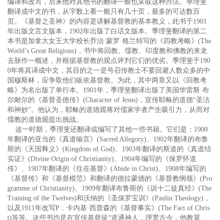
编译和改写，后来他对其他书的翻译一般也采取这种办法。季理斐
翻译成中文的书，从字数上看一般只有几十页，最多的可达数百
页。《基督之圣神》的内容是讲解基督教的基本教义，此书于1901
年出版文言文版本，1902年出版了白话文版本。季理斐翻译的第二
本书是加拿大女王大学校长乔治·蒙罗·格兰特写的《四教考略》(The
World’s Great Religions)，书中将回教、儒教、印度教和佛教的来龙
去脉作一概述，并根据基督教的观点评判它们的优劣。季理斐于190
0年将其译成中文，其目的之一是号召传教士不要回避人数众多的中
国穆斯林，应争取他们皈依基督教。为此，其中两章又以《回教考
略》为名出版了单行本。1901年，季理斐翻译出版了美国华雷斯·布
尔耐尔的《基督圣德传》(Character of Jesus)，宣传耶稣的道德“圣洁
和神妙”。他认为，耶稣的道德观将对儒家学者产生吸引力，从而对
儒教的道德观提出挑战。
这一时期，季理斐还翻译或编写了其他一些书籍。它们是：1900
年翻译的亚当的《真道喻言》(Sacred Allegory)、1902年翻译的布鲁
斯的《天国释义》(Kingdom of God)、1903年翻译的斯道的《真道结
实证》(Divine Origin of Christianity)、1904年编写的《保罗怀道
传》、1907年翻译的《住在基督》(Abide in Christ)、1908年编写的
《基督传》和《基督模范》和翻译的德拉蒙德的《基督教纲领》(Pro
gramme of Christianity)、1909年翻译布鲁斯的《训十二徒真经》(The
Training of the Twelves)和沃纳的《圣保罗宝训》(Paulin Theology)，
以及1911年改写P．卡内基·西普森的《基督事实》(The Fact of Chris
t)等等。这些书均是在宣传基督徒“道通神人，理贯古今，他教莫