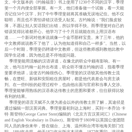
文。中文版本的《约翰福音》书上使用了1230个不同的汉字，季理
斐一个月内便全部掌握。有一天，他们准备做一个试验，看一天能
否记住50个汉字，到了中午季理斐就将其准确无误地记住。他不仅
聪明，而且也不害怕讲错汉语受人耻笑。古约翰说：“我们脸皮较
薄，不愿让别人笑话我们出错，所以学得不快。而季理斐对自己的
错误笑得比谁都开心。他学习了十个月后就能在街上用汉语布
道……一个新词对他来说就像一个金币那样宝贵。来了三年，他的
中文教师就说教不了他了，认为他知道得和自己一样多”。当然，以
后一个时期，季理斐仍聘请中文教师，但这些教师感到教他比教中
国学生还难，因为他总是不停地提问题。
季理斐能用流畅的汉语讲道，在豫北的听众中颇有影响。有一
次，他与古约翰一起外出布道，听众听不懂古约翰的话，指着季理
斐要求他讲，这使古约翰很伤心。季理斐的汉语较其他传教士流
畅，在楚旺、新镇和安阳租住房屋时，都是他代表差会与房主谈
判。在一些纠纷的处理过程中，也由他出面与官府和当事人交涉。
季理斐能够用熟练的汉语表达传教士的意图和要求，往往获得比较
有利的结果。
季理斐的语言天赋不久便为差会以外的传教士所了解，其途径是
通过编辑一部汉英词典。季理斐最初到达上海时，买到一本乔治·卡
特·斯登特(George Carter Stent)编辑的《北京方言汉英词汇》(Chinese
and English Vocabulary in Dialect)。斯登特于1869年以英国公使团陪
同人员的身份来华，曾在烟台、上海、温州和台湾等地海关部门任
职，1884年去世。他于1871年出版这本词典，1877年重印。该词典