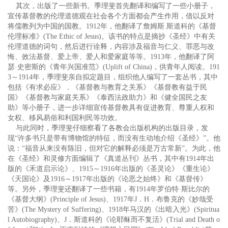
其次，出版了一些新书。季理斐首先翻译和编写了一些小册子，
宣传基督教的伦理道德观在社会各个方面都会产生作用，借以反对
将儒教列为中国的国教。1912年，他翻译了詹姆斯.斯道科的《基督
伦理标准》(The Ethic of Jesus)。该书的特点是摘抄《圣经》中有关
伦理道德的词句，然后进行诠释，内容涉及福音与仁义、罪恶与改
悔、效法基督、爱上帝、爱人和爱家庭等等。1913年，他翻译了阿
瑟·史密斯的《青年兴国准范》(Uplift of China)，供青年人阅读。191
3～1914年，季理斐亲自拟定题目，组织他人编写了一套丛书，其中
包括《有求必应》．《基督教与教育之关系》《基督教有益于民
国》《基督教与家庭关系》《泰西法政助力》和《健全国民之友
助》等小册子，进一步详细宣传基督教具有促进教育、尊重人权和
女权、移风易俗和利国利民等功效。
与此同时，季理斐仔细察看了各教会出版机构的出版目录，发
现“许多书只是带有博物馆的特征，而没有生动地介绍《圣经》”。他
说：“福音从来没有陈旧，但对它的解释必须是万古常新”。为此，他
在《圣经》和灵修方面编辑了《真道丛刊》丛书，其中有1914年出
版的《禾道启示论》、1915～1916年出版的《圣灵论》《重生论》
《天国论》及1916～1917年出版的《论恶之始终》和《基督传》
等。另外，季理斐还翻译了一些书籍，有1914年罗伯特·斯比尔的
《基督大纲》(Principle of Jesus)、1917年J．H．布鲁克的《妙哉受
苦》(The Mystery of Suffering)、1918年马汉的《出暗入光》(Spiritua
l Autobiography)、J．斯道科的《论耶稣而不复活》(Trial and Death o