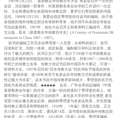
1905年5月22日，“基督教在华传教百年大会”筹委会召开一次特别
会议，决定编辑一部著作，对基督教各差会在华的工作进行一次总
结。大会将通知寄往各国海外传教总部，要求它们寄回简要的书面
总结。1906年1月23日，筹委会指定季理斐担任该书的编辑。由于很
多国家的海外传教总部没有将材料寄来，他不得不向各国在华差会
写信征集资料。1907年，他在大会召开之前将资料汇编成书，用英
文出版，取名《基督教在华传教百年史》(A Century of Prostestant Mi
ssionaries in China 1807～1907)。
该书的编辑工作完全由季理斐一人负责，从材料的校订、改写、
压缩和扩充，到统一体例、拟定标题、编制索引和纠正错误等，他
付出了极大的精力。此书正文677页，统计了100多个在华新教差会
组织及所属学校和医院的情况；附录100多页，列有1807～1906年在
华死亡的传教士名单、传教士传记书目和中国百年大事记，可谓一
部资料大全。1907年召开的“百年传教大会”对此书给予很高的评价，
称它“极有价值，使100年来关于各差会在华传教方式和成果的权威
性记载大为丰富”。这本书在中国传教界影响很大，季理斐的名字也
因此为各差会所熟悉。
◆◆◆◆◆
会后，广学会承担起编辑《中国
基督教差会年鉴》的任务，主编一职自然落到了季理斐的肩上。他
要求聘任一位掌握速记方法的助手，多伦多大学的毕业生弗恩·麦克
尼雷小姐从豫北差会赶来。她协助季理斐与各差会联系，并负责编
辑传教士通讯录和帮助校对。1910年，《年鉴》用英文出版，正文
共31章431页，附录41页，通讯录74页。该书受到各国海外传教总部
的欢迎，在一片赞扬声中，1911年的《年鉴》出版。季理斐编辑