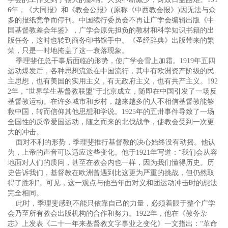
6年，《大同报》和《教会公报》(原称《中西教会报》)因无法与众
多的报纸竞争而停刊。中国续行委员会不再让广学会编辑出版《中
国基督教差会年鉴》，广学会原先担负的教材和科学知识书籍的出
版任务，这时也转到商务印书馆手中。《圣经辞典》出版带来的繁
荣，只是一时地掩盖了这一衰落现象。
季理斐任总干事后面临的形势，使广学会雪上加霜。1919年五四
运动爆发后，各种思想流派在中国流行，其中有欧洲资产阶级的民
主思想，也有美国的实用主义，有无政府主义，也有共产主义。192
2年，“世界学生基督教联盟”于北京成立，随即在中国引发了一场反
基督教运动。在许多城市和乡村，越来越多的人不相信基督教能够
救中国，转而信仰其他思想和学说。1925年的五卅事件导致了一场
全国性的反帝爱国运动，随之而来的北伐战争，使教会受到一次更
大的冲击。
面对不利的形势，季理斐推行基督教的决心始终没有动摇。他认
为，上帝的声音可以适应这些变化。他于1921年写道：“我们会从容
地面对人们的质问，甚至在教会内也一样，因为我们懂得历史。历
史告诉我们，基督教在欧洲曾遇到比这更为严重的挑战，但仍然取
得了胜利”。可见，这一观点与他当年面对义和团运动冲击时的想法
完全相同。
此时，季理斐感到不能只依靠自己的力量，必须着眼于整个广学
会乃至所有教会出版机构的合作和努力。1922年，他在《教务杂
志》上发表《二十一年来基督教文字事业之变化》一文指出：“革命