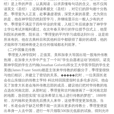
经》是上帝的声音，认真阅读，以求弄懂每句话的含义。他不仅阅
读英文《圣经》，还阅读希腊文《圣经》，对它们的辞句都十分熟
悉。季理斐为人正直，处事谦虚谨慎，深受大家的喜爱。尤为突出
的是，他在神学院仍然刻苦学习，并继续显示出一般人少有的才
华。季理斐不满足于四年毕业的常规，入校三年后就参加了神学学
士学位考试并顺利通过。在次年春天举行的学位授予仪式上，他受
到院长的称赞。院长说：“季理斐的平均学习成绩达到91分，这是前
所未有的。他在古典科目和其他科目中都获得了最好的成绩，他的
才能和学习精神将使之在任何领域都名列前茅。”
(二)中国豫北传教
季理斐入神学院时，正值英、美和加拿大等国出现一股海外传教
热潮，在加拿大大学中产生了一个叫“学生自愿者运动”的组织。诺克
斯神学院的学生古约翰(Jonathan Goforth)和女王大学医学院的学生史
美德(James Frazer Smith)都是主张来华传教的积极分子，季理斐很快
与他们相识，并建立了密切的关系。
◆◆◆◆◆
此时，一位美国长老
会在山东烟台的传教士亨特·科比特回国度假时去多伦多访问。他会
见了加拿大长老会海外传教总部的成员，建议他们把对华传教的地
点选在河南北部。从那时起，季理斐和古约翰便画了一张河南北部
的地图，急切想实现“在这块希望土地上进行传教的梦想”。1888年
初，古约翰和史美德先后携夫人来华，这使季理斐更加焦急。当
时，长老会由于缺乏经费不能一次派出更多的传教士，季理斐便提
出单身一人去中国，进行一年只领取500加元低薪的试验。得到允许