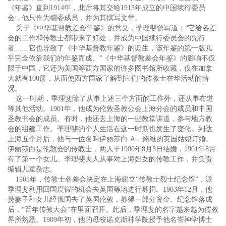
《年鉴》直到1914年，此后将其交给1913年成立的中国续行委员
会，他只作为编委成员，并为其撰写文章。
关于《中华基督教差会年鉴》的意义，季理斐曾写道：“它给各差
会的工作和传教士都带来了好处，并成为中国续行委员会的先行
者……它也导致了《中华基督教年鉴》的诞生，该年鉴的第一版几
乎完全依靠我们的年鉴而成。”《中华基督教差会年鉴》的影响不仅
限于中国，它还为美国等西方国家的许多图书馆所收藏，仅在加拿
大就有100册，从而使西方国家了解到它们的传教士在华活动的情
况。
这一时期，季理斐除了从事上述三个方面的工作外，还从事布道
等其他活动。1901年，他成为伦敦圣教公会上海分会的成员和中国
圣教书会的成员。有时，他还去上海的一些教堂讲道，参与地方教
会的组建工作。季理斐的个人生活在这一时期也发生了变化。到达
上海五个月后，他与一位名叫伊丽莎白·A．鲍维的英国姑娘订婚。
伊丽莎白是伦敦会的传教士，两人于1900年8月3日结婚，1901年8月
有了第一个女儿。季理斐夫人从事对上海妇女的传教工作，并负责
编辑儿童杂志。
1901年，传教士各差会决定在上海建立“传教士烈士纪念馆”，派
季理斐利用回国度假的机会去英国等地进行募捐。1903年12月，他
携妻子和女儿经俄国去了英国伦敦，募得一部分资金。纪念馆落成
后，“百年传教大会”在里面召开。此后，季理斐的名字越来越为传教
界所熟悉。1909年初，他的母校诺克斯神学院授予他名誉神学博士