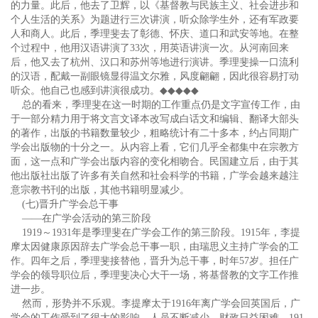
的力量。此后，他去了卫辉，以《基督教与民族主义、社会进步和
个人生活的关系》为题进行三次讲演，听众除学生外，还有军政要
人和商人。此后，季理斐去了彰德、怀庆、道口和武安等地。在整
个过程中，他用汉语讲演了33次，用英语讲演一次。从河南回来
后，他又去了杭州、汉口和苏州等地进行演讲。季理斐操一口流利
的汉语，配戴一副眼镜显得温文尔雅，风度翩翩，因此很容易打动
听众。他自己也感到讲演很成功。
◆◆◆◆◆
总的看来，季理斐在这一时期的工作重点仍是文字宣传工作，由
于一部分精力用于将文言文译本改写成白话文和编辑、翻译大部头
的著作，出版的书籍数量较少，粗略统计有二十多本，约占同期广
学会出版物的十分之一。从内容上看，它们几乎全都集中在宗教方
面，这一点和广学会出版内容的变化相吻合。民国建立后，由于其
他出版社出版了许多有关自然和社会科学的书籍，广学会越来越注
意宗教书刊的出版，其他书籍明显减少。
(七)晋升广学会总干事
——在广学会活动的第三阶段
1919～1931年是季理斐在广学会工作的第三阶段。1915年，李提
摩太因健康原因辞去广学会总干事一职，由瑞思义主持广学会的工
作。四年之后，季理斐接替他，晋升为总干事，时年57岁。担任广
学会的领导职位后，季理斐决心大干一场，将基督教的文字工作推
进一步。
然而，形势并不乐观。李提摩太于1916年离广学会回英国后，广
学会的工作受到了很大的影响。人员不断减少，财政日益困难。191