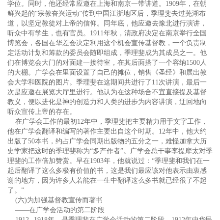
学位。同时，他还经常应邀在上海和南京一带讲道。1909年，在朝
鲜兴起的“宗教奋兴运动”传到中国江浙地区后，季理斐去过芜湖布
道，以坚定教徒对上帝的信仰。同年底，他应邀去豫北进行演讲，
听众中有学生，也有官员。1911年秋，清政府决定在南京举行全国
博览会，各国在华差会决定利用这个机会宣传基督教，一个负责制
定活动计划和筹款的委员会随即组成，季理斐成为其成员之一。他
们在博览会大门的对面建一接待室，在其后面搭了一个容纳1500人
的大棚。广学会在里面设置了自己的摊位，销售《圣经》和展出教
会大学和医院的图片。季理斐在这期间共进行了11次讲演，最后一
次是应邀在展览大厅里进行。他认为在这种场合不宜直接提及基督
教义，便以进化是神的创造力和人类的进步为内容讲演，迂回地向
听众宣传上帝的存在。
在广学会工作的最初12年中，季理斐把主要精力用于文字工作，
他在广学会翻译和编写的著作主要出自这个时期。12年中，他大约
出版了50本书，约占广学会同期出版物的五分之一，难怪加拿大历
史学家把这时的季理斐称为“多产作者”。广学会总干事李提摩太对季
理斐的工作倍加赞赏。早在1903年，他就说过：“季理斐和我们在一
起后翻译了这么多极有价值的书，这是我们最应该对他表示由衷感
谢的地方，因为许多人若能在一生中翻译这么多书就已经很了不起
了。”
(六)为加强基督教宣传而著书
——在广学会活动的第二阶段
1912--1918年，是季理斐在广学会活动的第二阶段。1912年中华民