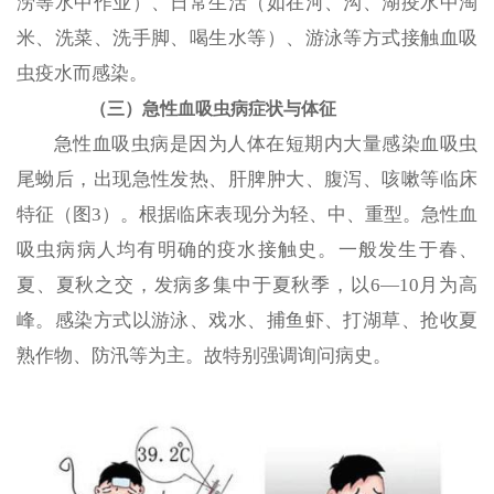
涝等水中作业）、日常生活（如在河、沟、湖疫水中淘
米、洗菜、洗手脚、喝生水等）、游泳等方式接触血吸
虫疫水而感染。
（三）急性血吸虫病症状与体征
急性血吸虫病是因为人体在短期内大量感染血吸虫
尾蚴后，出现急性发热、肝脾肿大、腹泻、咳嗽等临床
特征（图3）。根据临床表现分为轻、中、重型。急性血
吸虫病病人均有明确的疫水接触史。一般发生于春、
夏、夏秋之交，发病多集中于夏秋季，以6—10月为高
峰。感染方式以游泳、戏水、捕鱼虾、打湖草、抢收夏
熟作物、防汛等为主。故特别强调询问病史。