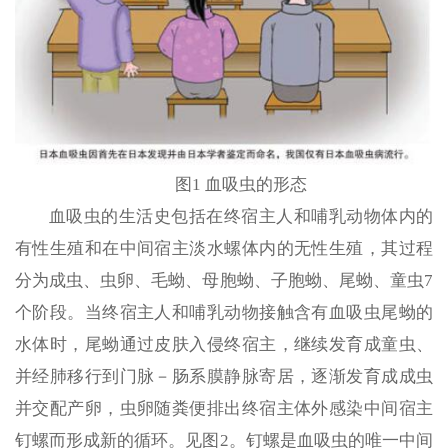
图1 血吸虫的形态
血吸虫的生活史包括在终宿主人和哺乳动物体内的
有性生殖和在中间宿主淡水螺体内的无性生殖，其过程
分为成虫、虫卵、毛蚴、母胞蚴、子胞蚴、尾蚴、童虫7
个阶段。当终宿主人和哺乳动物接触含有血吸虫尾蚴的
水体时，尾蚴通过皮肤入侵终宿主，继续发育成童虫、
并经肺移行到门脉－肠系膜静脉寄居，逐渐发育成成虫
并交配产卵，虫卵随粪便排出终宿主体外感染中间宿主
钉螺而形成新的循环。见图2。钉螺是血吸虫的唯一中间