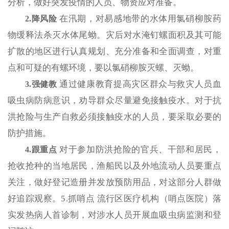
分析，做好突发疫情的人员、物资应对准备。
在汛期，对易感地带的水体用氯硝柳胺药
2.降风险
物缓释法杀灭水体尾蚴。灾后对水淹钉螺面积及其可能
扩散的地区进行认真规划、充分准备和全面调查，对重
点和可疑的有螺环境，要以氯硝柳胺灭螺、灭蚴。
通过健康教育提高灾区群众与救灾人员血
3.强健教
吸虫病防病意识，劝导群众尽量避免接触疫水。对于抗
洪抢险与生产自救必须接触疫水的人员，要采取必要的
防护措施。
对于参加防洪抢险的官兵、干部和居民，
4.跟重点
抢收抢种的当地居民，渔船民以及外地流动人员要重点
关注，做好登记造册并发放预防用品，对这部分人群做
好追踪观察。5.抓哨点 流行区医疗机构（哨点医院）落
实发热病人首诊制，对涉水人员开展血吸虫病监测和登