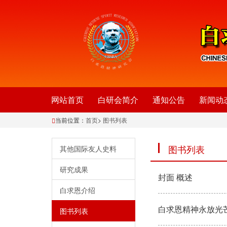
网站首页
白研会简介
通知公告
新闻动
当前位置：
首页
>
图书列表
图书列表
其他国际友人史料
研究成果
封面 概述
白求恩介绍
白求恩精神永放光
图书列表