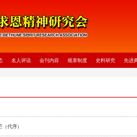
态
名人评说
会刊内容
规章制度
史料研究
先进
芒（代序）