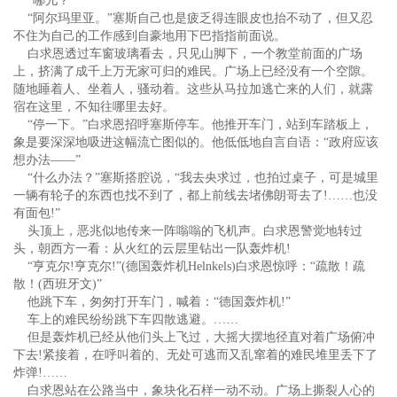
“哪儿？”
“阿尔玛里亚。”塞斯自己也是疲乏得连眼皮也抬不动了，但又忍
不住为自己的工作感到自豪地用下巴指指前面说。
白求恩透过车窗玻璃看去，只见山脚下，一个教堂前面的广场
上，挤满了成千上万无家可归的难民。广场上已经没有一个空隙。
随地睡着人、坐着人，骚动着。这些从马拉加逃亡来的人们，就露
宿在这里，不知往哪里去好。
“停一下。”白求恩招呼塞斯停车。他推开车门，站到车踏板上，
象是要深深地吸进这幅流亡图似的。他低低地自言自语：“政府应该
想办法——”
“什么办法？”塞斯搭腔说，“我去央求过，也拍过桌子，可是城里
一辆有轮子的东西也找不到了，都上前线去堵佛朗哥去了!……也没
有面包!”
头顶上，恶兆似地传来一阵嗡嗡的飞机声。白求恩警觉地转过
头，朝西方一看：从火红的云层里钻出一队轰炸机!
“亨克尔!亨克尔!”(德国轰炸机Helnkels)白求恩惊呼：“疏散！疏
散！(西班牙文)”
他跳下车，匆匆打开车门，喊着：“德国轰炸机!”
车上的难民纷纷跳下车四散逃避。……
但是轰炸机已经从他们头上飞过，大摇大摆地径直对着广场俯冲
下去!紧接着，在呼叫着的、无处可逃而又乱窜着的难民堆里丢下了
炸弹!……
白求恩站在公路当中，象块化石样一动不动。广场上撕裂人心的