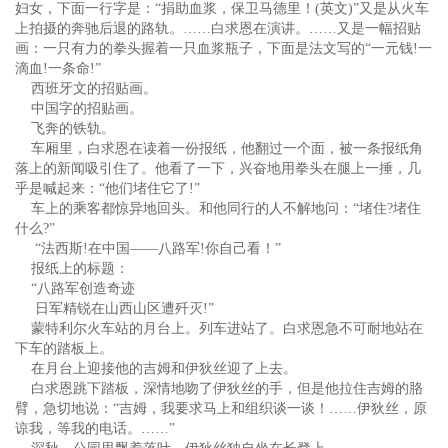
妇女，下面一行字是：“捐助血浆，保卫马德里！(英文)”又是从火车
上拍摄的奔驰后退的路轨。……白求恩在演讲。……又是一幅招贴
画：一只有力的拳头握着一只血浆瓶子，下面是法文写的“一元钱!一
滴血!一条命!”
西班牙文的招贴画。
中国字的招贴画。
飞奔的铁轨。
车厢里，白求恩在读着一份报纸，他翻过一个面，被一条报纸角
落上的新闻吸引住了。他看了一下，兴奋地用拳头在腿上一捶，几
乎是喊起来：“他们堵住它了!”
车上的乘客都惊异地回头。和他同行的人不解地问：“堵住?堵住
什么?”
“法西斯!在中国——八路军!你自己看！”
报纸上的标题：
“八路军创造奇迹
日军精锐在山西山区遭歼灭!”
蒙特利尔火车站的月台上。列车进站了。白求恩急不可耐地站在
下车的踏板上。
在月台上迎接他的吉姆和伊狄丝迎了上去。
白求恩跳下踏板，深情地吻了伊狄丝的手，但是他拉住吉姆的胳
臂，急切地说：“吉姆，我要求马上和组织谈一谈！……伊狄丝，原
谅我，等我的电话。……”