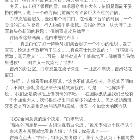
建议书，往打开的皮包里塞着，用力地带上了门。……
冬天，街上积了很厚的雪。白求恩穿着冬大衣，依旧是那副不妥
协的神气，走上一个政府衙门前面的有许多巨大石柱的台阶。
白求恩皱着眉头，走出那个衙门口。在他走下台阶的时候，一个
卖报的正在叫卖着，行人纷纷争购报纸。卖报的旁边一块大牌子上
写着头条新闻的标题：“佛朗哥进攻马德里!”
伴随着这些画面，是白求恩的声音：
“……真是白忙了好一阵啊!我们集合起了一个不小的组织，发了
宣言，给渥太华政府写了呈文……真象莎士比亚说的：‘一阵喧嚷与
愤激，毫无意义!’……可是，希特勒进占了莱茵地区，佛朗哥向马德
里进攻!……鲜血又一次染污了世界!”
吉姆的办公室。白求恩坐在桌子旁边，一肚皮不痛快，吉姆站在
窗口。
“好吧，”吉姆看看白求恩说，“这也不能说是徒劳。你总算弄明白
了，不同社会制度是没法子搞植物嫁接的。可是——”他挥挥手
说，“我们还是谈谈阻止佛朗哥的事吧——在国际纵队里我们已经有
一千个加拿大人，我们很难提出再送更多的战士去。但是援助西班
牙委员会可以募集足够的药品和器械：供应一个加拿大的医疗队
——”
“我完全同意党的这个决定。”白求恩说。
“现在的问题是——”吉姆注视着白求恩，“谁来率领这个医疗队？”
白求恩有所预感地看着吉姆：“吉姆，你是说？——”
吉姆点点头：“白什，组织反复考虑了，我个人也认为：不能向委