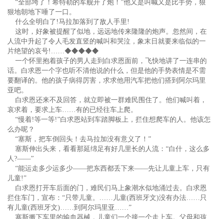
“全部垮了！希特勒的军舰开了炮！”他又是叫喊又是比手势，狠
狠地朝地下唾了一口。
什么全明白了!马拉加落到了敌人手里!
这时，好象被提醒了似地，远远地传来隆隆的炮声。忽然间，在
人流中升起了令人毛发直竖的喊叫和哭泣，象末日就要来临似的一
片绝望的哀号!……◆◆◆◆◆
一个怀里抱着孩子的男人走到白求恩面前，飞快地讲了一连串的
话。白求恩一个字也听不清他说的什么，但是他的手势表情是不需
要翻译的。他的孩子病得厉害，求求他用汽车把他们搭到阿尔玛里
亚吧。
白求恩还来不及回答，就立即被一群难民围住了。他们喊叫着，
哀求着，要求上车……有的已经往车上爬。
“慢着!等一等!”白求恩站到车踏脚板上，拦住想爬车的人。他该怎
么办呢？
“塞斯，把车倒回头！去马拉加没有意义了！”
塞斯伸出头来，看看那延绵足有好几里长的人流：“白什，这么多
人?——”
“能运走多少运多少——把东西都丢下来——先让儿童上车，只有
儿童!”
白求恩打开车后面的门，难民们马上象潮水似地涌过去。白求恩
拦住车门，宣布：“只带儿童。……儿童(西班牙文)没有办法……只
有儿童(西班牙文)……到阿尔玛里亚……”
塞斯搬下车里的输血器械，儿童们一个接一个走上车。父母和孩