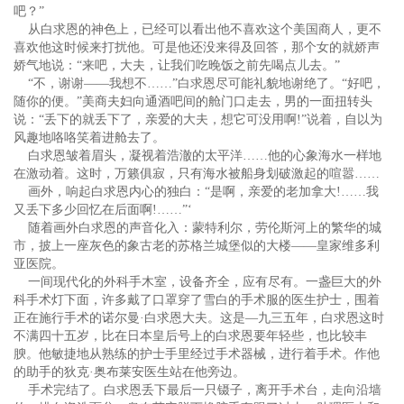
吧？”
从白求恩的神色上，已经可以看出他不喜欢这个美国商人，更不
喜欢他这时候来打扰他。可是他还没来得及回答，那个女的就娇声
娇气地说：“来吧，大夫，让我们吃晚饭之前先喝点儿去。”
“不，谢谢——我想不……”白求恩尽可能礼貌地谢绝了。“好吧，
随你的便。”美商夫妇向通酒吧间的舱门口走去，男的一面扭转头
说：“丢下的就丢下了，亲爱的大夫，想它可没用啊!”说着，自以为
风趣地咯咯笑着进舱去了。
白求恩皱着眉头，凝视着浩澈的太平洋……他的心象海水一样地
在激动着。这时，万籁俱寂，只有海水被船身划破激起的喧嚣……
画外，响起白求恩内心的独白：“是啊，亲爱的老加拿大!……我
又丢下多少回忆在后面啊!……”‘
随着画外白求恩的声音化入：蒙特利尔，劳伦斯河上的繁华的城
市，披上一座灰色的象古老的苏格兰城堡似的大楼——皇家维多利
亚医院。
一间现代化的外科手木室，设备齐全，应有尽有。一盏巨大的外
科手术灯下面，许多戴了口罩穿了雪白的手术服的医生护士，围着
正在施行手术的诺尔曼·白求恩大夫。这是—九三五年，白求恩这时
不满四十五岁，比在日本皇后号上的白求恩要年轻些，也比较丰
腴。他敏捷地从熟练的护士手里经过手术器械，进行着手术。作他
的助手的狄克·奥布莱安医生站在他旁边。
手术完结了。白求恩丢下最后一只镊子，离开手术台，走向沿墙