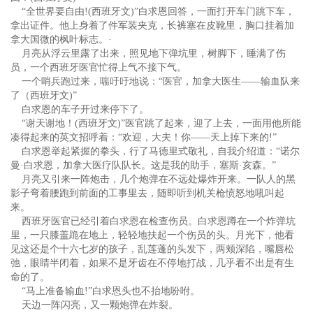
“全世界要自由!(西班牙文)”白求恩回答，一面打开车门跳下车，
拿出证件。他上身着了件军装夹克，长裤塞在皮靴里，胸口挂着加
拿大国微的枫叶标志。·
月亮从浮云里露了出来，照见地下弹坑里，树脚下，睡满了伤
员，一个西班牙医官忙得上气不接下气。
一个哨兵跑过来，喘吁吁地说：“医官，加拿大医生——输血队来
了（西班牙文)”
白求恩的车子开过来停下了。
“谢天谢地！(西班牙文)”医官跳了起来，迎了上去，一面用他所能
凑得起来的英文招呼着：“欢迎，大夫！你——天上掉下来的!”
白求恩举起紧握的拳头，行了马德里式敬礼，自我介绍道：“诺尔
曼·白求恩，加拿大医疗队队长。这是我的助手，塞斯·亥森。”
月亮又引来一阵炮击，几个炮弹在不远处爆炸开来。一队人的黑
影子弯着腰跑到前面的工事里去，随即听到机关枪愤怒地吼叫起
来。
西班牙医官已经引着白求恩在检查伤员。白求恩蹲在一个炸弹坑
里，一只膝盖跪在地上，轻轻地扶起一个伤员的头。月光下，他看
见这还是个十六七岁的孩子，乱莲蓬的头发下，两颊深陷，嘴唇松
弛，眼睛半闭着，如果不是牙齿在不停地打战，几乎看不出是有生
命的了。
“马上准备输血!”白求恩头也不抬地吩咐。
天边一阵闪亮，又一颗炮弹在炸裂。