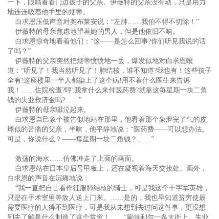
一下，眼睛看着门边孩子的父亲。伊薇特的父亲没有动，只是用力
地连连吸着他手里的烟蒂。
白求恩压低声音对奥布莱安说：“左肺……我伯不得不切除！”
伊薇特的母亲焦虑地望着她的男人，但是他依旧不响。
白求恩惊奇地看着他们：“这——是怎么回事?你们听见我说的话
了吗？”
伊薇特的父亲突然把烟蒂愤愤地一丢，爆发似地对白求恩嚷
道：“听见了！我当然听见了！肺结核，谁不知道?我也有！这些孩子
全有!这座楼里一半人都染上了这个病!用不着什么医生来告诉
我！……住院检查?哼!我拿什么来付医药费?就靠这每星期一块二角
钱的失业救济金吗?……”
伊薇特的母亲啜泣起来。
白求恩自己象个被告似地站在那里，他看着那个象泄完了气的皮
球似的苦痛的父亲，半晌，他平静地说：“医药费——可以想办法。
可是，你说什么？——每星期一块二角钱？……”
激荡的海水……仿佛冲走了上面的画面。
白求恩站在日本皇后号甲板上，还在凝视着海天交接处。画外，
白求恩的声音在沉痛地说：
“我一直把自己看作征服肺结核的骑士，可是我这个十字军英雄，
只是在手术室里等敌人送上门来。……是的，我也早知道贫穷使最
需要医疗的人得不到医疗，可是我从未想到去过问这件事，更没想
到去了解是什么制造了这个贫穷！……”蒙特利尔一条大街上。失业