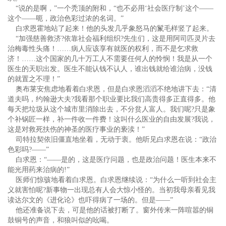
“说的是啊，”一个秃顶的附和，“也不必用‘社会医疗制’这个——
这个——呃，政治色彩过浓的名词。”
白求恩霍地站了起来！他的头发几乎象怒马的鬣毛样竖了起来。
“加强慈善救济?依靠社会福利组织?先生们，这是用阿司匹灵片去
治梅毒性头痛！……病人应该享有就医的权利，而不是乞求救
济！……这个国家的几十万工人不需要任何人的怜悯！我是从一个
医生的天职出发。医生不能认钱不认人，谁出钱就给谁治病，没钱
的就置之不理！”
奥布莱安焦虑地看着白求恩，但是白求恩滔滔不绝地讲下去：“清
道夫吗，约翰逊大夫?我看那个职业要比我们高贵得多正直得多。他
每天把垃圾从这个城市里消除出去，不分贫人富人。我们呢?只是象
个补锅匠一样，补一件收一件费！这叫什么医业的自由发展?我说，
这是对救死扶伤的神圣的医疗事业的亵渎！”
司特拉契依旧僵直地坐着，无动于衷。他听见白求恩在说：“政治
色彩吗?——”
白求恩：“——是的，这是医疗问题，也是政治问题！医生本来不
能光用药来治病的!”
医师们惊骇地看着白求恩。白求恩继续说：“为什么一听到社会主
义就害怕呢?新事物一出现总有人会大惊小怪的。当初我母亲看见我
读达尔文的《进化论》也吓得病了一场的。但是——”
他还准备说下去，可是他的话被打断了。窗外传来一阵喧嚣的铜
鼓铜号的声音，和狼叫似的吆喝。