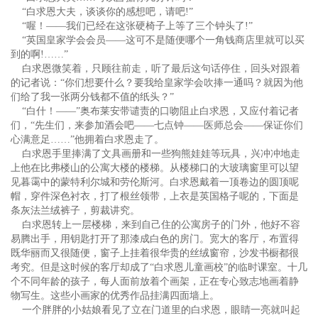
“白求恩大夫，谈谈你的感想吧，请吧!”
“喔！——我们已经在这张硬椅子上等了三个钟头了!”
“英国皇家学会会员——这可不是随便哪个一角钱商店里就可以买
到的啊!……”
白求恩微笑着，只顾往前走，听了最后这句话停住，回头对跟着
的记者说：“你们想要什么？要我给皇家学会吹捧一通吗？就因为他
们给了我一张两分钱都不值的纸头？”
“白什！——”奥布莱安带谴责的口吻阻止白求恩，又应付着记者
们，“先生们，来参加酒会吧——七点钟——医师总会——保证你们
心满意足……”他拥着白求恩走了。
白求恩手里捧满了文具画册和一些狗熊娃娃等玩具，兴冲冲地走
上他在比弗楼山的公寓大楼的楼梯。从楼梯口的大玻璃窗里可以望
见暮霭中的蒙特利尔城和劳伦斯河。白求恩戴着一顶卷边的圆顶呢
帽，穿件深色衬衣，打了根丝领带，上衣是英国格子呢的，下面是
条灰法兰绒裤子，剪裁讲究。
白求恩转上一层楼梯，来到自己住的公寓房子的门外，他好不容
易腾出手，用钥匙打开了那漆成白色的房门。宽大的客厅，布置得
既华丽而又很随便，窗子上挂着很华贵的丝绒窗帘，沙发书橱都很
考究。但是这时候的客厅却成了“白求恩儿童画校”的临时课室。十几
个不同年龄的孩子，每人面前放着个画架，正在专心致志地画着静
物写生。这些小画家的优秀作品挂满四面墙上。
一个胖胖的小姑娘看见了立在门道里的白求恩，眼睛一亮就叫起