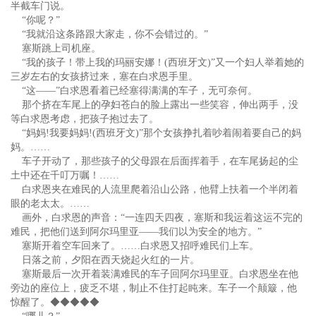
半截车门说。
“你呢？”
“我就沿这条路跟大家走，你不会错过的。”
塞斯跳上司机座。
“我的孩子！带上我的玛丽安娜！(西班牙文)”又一个妇人举着她的
三岁左右的女孩挤过来，塞在白求恩手里。
“这——”白求恩看着已经塞得满满的车子，无可奈何。
那个挤在车尾上的孕妇苍白的脸上露出一些笑容，伸出两手，没
等白求恩考虑，把孩子抱过去了。
“妈妈!我要妈妈!(西班牙文)”那个女孩挣扎着吵着闹着要自己的妈
妈。……
车子开动了，那些孩子的父母跟在后面挥着手，在车尾扬起的尘
土中还在千叮万嘱！……
白求恩夹在难民的人流里爬着沿山公路，他臂上扶着一个半闭着
眼的老太太。……
画外，白求恩的声音：“一连四天四夜，塞斯和我运着这运不完的
难民，把他们送到阿尔玛里亚——我们以为安全的地方。”
塞斯开着空车回来了。……白求恩又招呼难民们上车。
日落之前，夕阳在西天烧起火红的一片。
塞斯最后一次开着装满难民的车子回阿尔玛里亚。白求恩坐在他
旁边的座位上，疲乏不堪，制止不住打起盹来。车子一个颠簸，他
惊醒了。◆◆◆◆◆