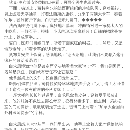
狄克·奥布莱安跑到窗口去看，另两个医生也跟过去。
下面，街道上，蒙特利尔的法西斯组织的冲锋队员，穿着褐衫，
臂上缠着天字袖章，打着法西斯的旗帜，分乘了两辆大卡车，奏着
军乐，驶到窗户下面。白求恩也来到窗口。◆◆◆◆◆
法西斯匪徒们跳下车，疯狂地叫嚣着，冲向街对过一家犹太人的
小吃店。一顿石子，棍棒，小店的玻璃橱窗粉碎！店铺的招牌丢在
地上，跌成两半……
窗口，医师们目瞪口呆，听着下面疯狂的叫器。……然后，又是
铜鼓铜号，和着卡车的吼叫开走了。
奥布莱安关上铁窗，感慨地说：“谢天谢地，让我们不要卷入这个
疯狂的政治漩涡吧！”
白求恩愤激地但是镇定而坚决地看着大家说：“不，我们是医师，
既然是疯狂，我们就有责任不让它蔓延!”
他拿起桌上的文件，径自推门走出去了。
医师们僵在那里，司特拉契冷冰冰地搓搓手说：“太可惜！太可惜
了！这么一位有前途的外科专家！……”
一座大楼的长长的过道里，白求恩拿着皮包，穿着夏季服装走
来。他的服饰不象过去那么考究，变得朴素多了。他走到一扇办公
室的门前停步，敲敲玻璃走了进去。玻璃门上写着：“加拿大全国内
外科医师协会”的字样。
白求恩怒冲冲地从同一扇门里出来，他手上拿着人家才退给他的