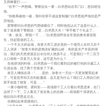
又挥棒要打——
“住手!”一声怒喝。警察抬头一看：白求恩站在车门口，怒目瞪住
他。
“你敢再碰他一碰，我叫你穿不成这套制服I”白求恩低声地但是严
厉地说。
那警察叫白求恩的气势镇慑住了，同时他也认出了这是什么人，
耸了耸肩垂下警棍说：“是，白求恩大夫！”举手敬了个礼走了。
“来，狄克，帮我一下……”白求恩招呼坐在车里的奥布莱安医
生，扶起昏迷的工人。……
一个不太大的会场，加拿大劳工进步党的一个领导人在对几百个
工人演讲：“加拿大有的是饱含矿藏的山岭，有的是水产丰富的湖
泊，我们的天然资源足以令任何人艳羡不止，可是我们一千二百万
人口倒有一百多万人失业，这可是为什么？……”
在他讲演的时候，白求恩由一个我们看到过的被打伤的示威工人
引进会场，找了两个空座坐了下来。
发言人继续在讲：“……是的，加拿大一天比一天更加繁荣起来
了，可是贫穷却又在到处蔓延，这又是为什么？我们工人用自己的
双手创造了财富，可是……”
一家小咖啡馆。裘利安——前场那个工人引着白求恩进来，在门
边停了一下。工人看见了坐在角上的吉姆——前场那个演讲的人，
他拉拉白求恩走过去。
吉姆站起来迎接他们。