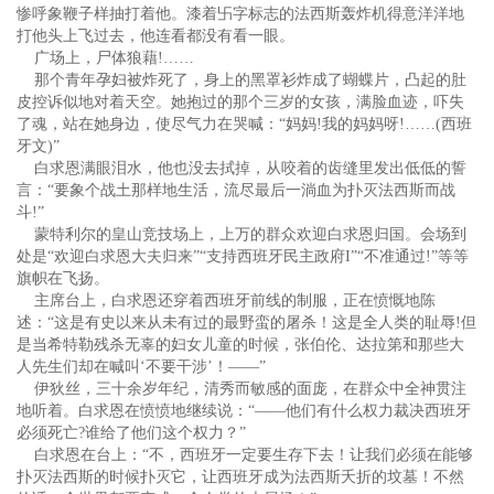
惨呼象鞭子样抽打着他。漆着卐字标志的法西斯轰炸机得意洋洋地
打他头上飞过去，他连看都没有看一眼。
广场上，尸体狼藉!……
那个青年孕妇被炸死了，身上的黑罩衫炸成了蝴蝶片，凸起的肚
皮控诉似地对着天空。她抱过的那个三岁的女孩，满脸血迹，吓失
了魂，站在她身边，使尽气力在哭喊：“妈妈!我的妈妈呀!……(西班
牙文)”
白求恩满眼泪水，他也没去拭掉，从咬着的齿缝里发出低低的誓
言：“要象个战土那样地生活，流尽最后一淌血为扑灭法西斯而战
斗!”
蒙特利尔的皇山竞技场上，上万的群众欢迎白求恩归国。会场到
处是“欢迎白求恩大夫归来”“支持西班牙民主政府I”“不准通过!”等等
旗帜在飞扬。
主席台上，白求恩还穿着西班牙前线的制服，正在愤慨地陈
述：“这是有史以来从未有过的最野蛮的屠杀！这是全人类的耻辱!但
是当希特勒残杀无辜的妇女儿童的时候，张伯伦、达拉第和那些大
人先生们却在喊叫‘不要干涉’！——”
伊狄丝，三十余岁年纪，清秀而敏感的面庞，在群众中全神贯注
地听着。白求恩在愤愤地继续说：“——他们有什么权力裁决西班牙
必须死亡?谁给了他们这个权力？”
白求恩在台上：“不，西班牙一定要生存下去！让我们必须在能够
扑灭法西斯的时候扑灭它，让西班牙成为法西斯夭折的坟墓！不然