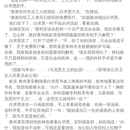
“这是吉姆——白求恩大夫。”工人介绍了一下。吉姆热情地握住
白求恩的手。
“谢谢你对失业工人的捐款，白求恩大夫。”吉姆说。
“谢谢你给工人弟兄们组织的免费医疗。”吉烟激动地拉白求恩。
他们坐下了。白求恩一时不知从何说起，看着吉姆。
吉姆笑笑问：“裘利安说你想和一个共产党员会会面。现在你看见
了。怎么样，跟好莱坞电影里那种阴森森的暗杀犯不大象吧？”
白求恩笑了，打开了话匣子：“不，听了你的演讲，只会会面是不
够了。至于免费医疗嘛，那简直是拿杯水去救燃烧的罗马城。……
吉姆，我有很多很多的问题要得到解答。”现在我算明白了：肺结核
不只是肺部的疾病，它是社会的疾病，这——我的外科手术是不够
用的了。……”
《国家与革命》……《马克思主义的起源》……《苏维埃公共卫
生人民委员会公报》……
狄克·奥布莱安翻阅着白求恩书桌上堆着的书籍，惊奇地看着这些
书名，惶惑地摇摇头说：“白什，我真越来越不懂你这个人了！胸腔
外科专家，皇家学会会员，外科器械专利权享有者，儿童画校，马
克思列宁主义!……这，这些怎么搞得到一起？”
白求恩坐在一只画架前面，手上拿着画笔色板，在画一张油画。
这时停笔，半开玩笑地回了一句：“能知道自己一生的道路的人有福
了，因为天堂是他们的。”
奥布莱安用担忧的神色看着白求恩，定到画架前，劝告地说：“白
什，我知道你不会听，可我还是要劝你：当心别人给你扣上红帽子