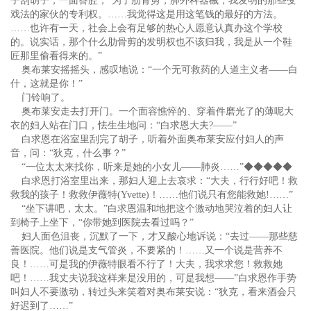
子刮胡子，一面答腔，“为了肋骨剪，肺外科器械，我发明的那些变
戏法的家伙的专利权。……我觉得这是用这笔钱的最好的方法。
……也许有一天，社会上会有足够的热心人愿意认真办这个学校
的。说实话，那个什么肋骨剪的发明权也不该归我，我是从一个鞋
匠那里偷看得来的。”
奥布莱安摇摇头，感叹地说：“一个无可救药的人道主义者——白
什，这就是你！”
门铃响了。
奥布莱安走去打开门。一个面容憔悴的、穿着件磨光了的薄呢大
衣的妇人站在门口，怯生生地问：“白求恩大夫?——”
白求恩在浴室里刮完了胡子，听着外面奥布莱安应付妇人的声
音，问：“狄克，什么事？”
“一位太太来找你，听来是她的小女儿——肺炎……”◆◆◆◆◆
白求恩打浴室里出来，那妇人迎上去哀求：“大夫，行行好吧！救
救我的孩子！救救伊薇特(Yvette)！……他们说只有您能救她!……”
“坐下讲吧，太太。”白求恩温和地把这个激动地哭泣着的妇人让
到椅子上坐下，“你带她到医院去看过吗？”
妇人面色沮丧，沉默了一下，才又酸心地诉说：“去过——那些慈
善医院。他们说是支气管炎，不要紧的！……又一个说是营养不
良！……可是我的伊薇特眼看不行了！大夫，我求求您！救救她
吧！……我丈夫说我这样来是没用的，可是我想——”白求恩作手势
叫妇人不要激动，转过头来笑着对奥布莱安说：“狄克，看来酒会只
好迟到了……”