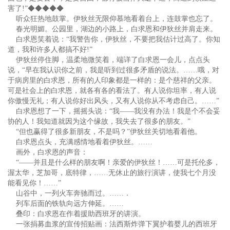
害了!”◆◆◆◆◆
听众狂热地鼓掌。伊狄丝无限仰慕地看着台上，连鼓掌也忘了。
春光明媚。公园里，湖边的小路上，白求恩和伊狄丝并肩走来。
白求恩笑着说：“我警告你，伊狄丝，不要把我估计过高了。你知
道，我和许多人都搞不好!”
伊狄丝停住脚，温柔地微笑着，端详了白求恩一会儿，点点头
说，“早在我认识你之前，我是听到过很多矛盾的说法。……哦，对
于病房里的白求恩，所有的人印象都是一样的：是个慈祥的父亲。
可是社会上的白求恩，就各有各的看法了。有人说你坦率，有人说
你傲慢无礼；有人说你好出风头，又有人说你从不考虑自己。……”
白求恩想了一下，摇摇头说：“我——我没有办法！我是个不会妥
协的人！我知道就因为这个缘故，我失去了很多的朋友。”
“但也赢得了很多新朋友，不是吗？”伊狄丝关切地看着他。
白求恩点头，充满感情地看着伊狄丝。……
画外，白求恩的声音：
“——并且是什么样的朋友啊！亲爱的伊狄丝！……可是托伦多，
渥太华，芝加哥，底特律，……无休止的旅行演讲，使我七个月没
能看见你！……”
山谷中，一列火车奔驰而过。……．
列车后面的铁轨向远方伸延。……
叠印：白求恩在作着援助西班牙的讲演。
一张捐募血浆的宣传招贴画：法西斯炸弹下翼护着婴儿的西班牙