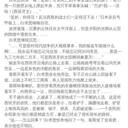
白求恩回头一看，是那个才从死亡的手掌里逃出来的孩子，努力
用一只胳臂从地上撑起半身，另只手举着拳头喊：“万岁!我——活
啦！(西班牙文)……”
“是的，你得活！反法西斯的战士们一定得活下去！”日本皇后号
甲板上，白求恩喃喃自语。
波涛激荡，沉重的云块压在太平洋面上，但是夕阳的光脚从云层
的隙缝中透射出来。……
白求恩继续沉思：
“……可是面对现代战争的大规模屠杀，我的输血车能做什么
啊!……我永远不能忘记马拉加，不能忘记阿尔玛里亚。……那是一
九三七年的二月天，可是西班牙的太阳晒得象夏天!……”
输血车在西班牙沿海的公路上走着。公路曲曲弯弯沿着山沟兜来
兜去，一边是灰色的冷酷的悬岩，一边俯颐着碧绿的大海。
塞斯开着车子，白求恩坐在他旁边。车子正在山路上回旋着下
坡。公路上不时三三两两，有人迎面吃力地爬上坡来。
塞斯响着喇叭。那些穿着黑色的衣服晒得满脸油光的人疲倦地看
看车子，向两旁让一让，照旧拖着沉重的步子走过去了……．
车子越向前走，人越多了，渐渐地成了一个不断的人流。这是些
西班牙的农民，他们都是扶老牵小，拉着驴子，蹒跚地走着。驴背
上堆得高高的，是被褥、锅子、耕具、几双破皮靴——一个农民的
全部家当!他们都是精疲力尽，象是已经走了很长很长的路程。
“这——怎么回事？”白求恩惊奇地问了一句。塞斯耸了耸肩膀，
表示他也不明白。