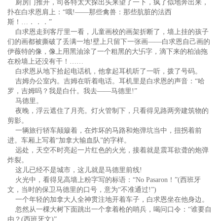
厨房门推开，司各特太大探出头来望了一下，疯了似地奔出来，
扑在白求恩肩上：“哦!——那些禽兽：那些肮脏的法西
斯！…．．．”
白求恩走到客厅里一看，儿童画校的画架折断了，墙上挂的孩子
们的画都被撕破了丢满一地!壁上只留下一张画——白求恩自己画的
伊薇特的像，像上用黑油涂了一个粗黑的大卐字，滴下来的柏油拖
在粉墙上还没有干！……
白求恩从地下拾起电话机，他拿起耳机听了一听，拨了号码。
吉姆办公室内。吉姆在听着电话。耳机里是白求恩的声音：“哈
罗，吉姆吗？我是白什。我去——马德里!”
马德里。
夜晚，浮云遮住了月亮。灯火管制下，只看得见路两旁建筑物的
剪影。
一辆旅行轿车颠簸着，在炸坏的马路和炮弹坑当中，扭拐着前
进。车厢上写着“加拿大输血队”的字样。
远处，天空不时亮起一片红色的火光，接着就是震耳欲聋的炮弹
炸裂。
这儿已经不是城市，这儿就是马德里前线!
火光中，看得见高墙上粉字写的标语：“No Pasaron！”(西班牙
文，当时的保卫马德里的口号，意为“不准通过!”)
一个年轻的加拿大人全神贯注地开着车子，白求恩坐在他身边。
忽然从一棵大树下面跳出一个拿着枪的哨兵，喝问口令：“谁要自
由？(西班牙文)”