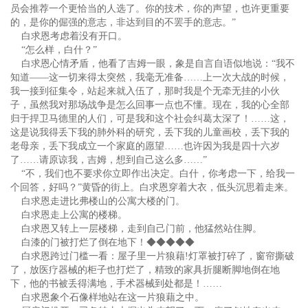
员会推荐一个更恰当的人选了。你的技术，你的声望，也许更重要
的，是你的倔强的意志，非达到目的不罢手的意志。”
白求恩考虑着没有开口。
“怎么样，白什？”
白求恩心情矛盾，他看了吉姆一眼，象是自言自语似地说：“我不
知道——这一切来得太突然，我毫无准备……上一次大战的时候，
我一接到征集令，站起来就入伍了，那时我是个无牵无挂的小伙
子，虽然我对那场战争是怎么回事一点也不懂。现在，我的心全部
归于捍卫马德里的人们，可是我和这个社会纠葛太深了！……这，
这是说我得丢下我的肺外科的研究，丢下我的儿童画校，丢下我的
老母亲，丢下我成立一个家庭的愿望……也许因为我是四十六岁
了……请原谅我，吉姆，想到自己这么多……”
“不，我们也不要求你立即作出决定。白什，你考虑一下，给我一
个回答，好吗？”黄昏的街上。白求恩穿着大衣，低头沉思着走来。
白求恩走进比弗楼山的公寓大楼的门。
白求恩走上公寓的楼梯。
白求恩又转上一层楼梯，走到自己门前，他猛然站住脚。
白漆的门被打烂了倒在地下！◆◆◆◆◆
白求恩跨过门槛一看：屋子里一片狼藉!灯罩被打碎了，窗帘撕破
了，放医疗器械的柜子也打烂了，精致的家具折腿断脚地倒在地
下，他的书被丢得满地，手术器械到处都是！……
白求恩象个石像样地站在这一片狼藉之中。