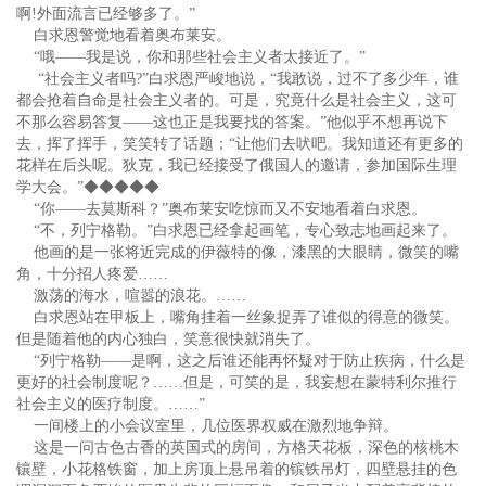
啊!外面流言已经够多了。”
白求恩警觉地看着奥布莱安。
“哦——我是说，你和那些社会主义者太接近了。”
“社会主义者吗?”白求恩严峻地说，“我敢说，过不了多少年，谁
都会抢着自命是社会主义者的。可是，究竟什么是社会主义，这可
不那么容易答复——这也正是我要找的答案。”他似乎不想再说下
去，挥了挥手，笑笑转了话题；“让他们去吠吧。我知道还有更多的
花样在后头呢。狄克，我已经接受了俄国人的邀请，参加国际生理
学大会。”◆◆◆◆◆
“你——去莫斯科？”奥布莱安吃惊而又不安地看着白求恩。
“不，列宁格勒。”白求恩已经拿起画笔，专心致志地画起来了。
他画的是一张将近完成的伊薇特的像，漆黑的大眼睛，微笑的嘴
角，十分招人疼爱……
激荡的海水，喧嚣的浪花。……
白求恩站在甲板上，嘴角挂着一丝象捉弄了谁似的得意的微笑。
但是随着他的内心独白，笑意很快就消失了。
“列宁格勒——是啊，这之后谁还能再怀疑对于防止疾病，什么是
更好的社会制度呢？……但是，可笑的是，我妄想在蒙特利尔推行
社会主义的医疗制度。……”
一间楼上的小会议室里，几位医界权威在激烈地争辩。
这是一问古色古香的英国式的房间，方格天花板，深色的核桃木
镶壁，小花格铁窗，加上房顶上悬吊着的镔铁吊灯，四壁悬挂的色