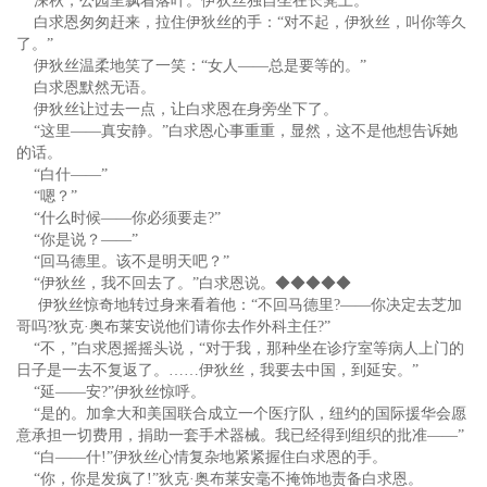
深秋，公园里飘着落叶。伊狄丝独自坐在长凳上。
白求恩匆匆赶来，拉住伊狄丝的手：“对不起，伊狄丝，叫你等久
了。”
伊狄丝温柔地笑了一笑：“女人——总是要等的。”
白求恩默然无语。
伊狄丝让过去一点，让白求恩在身旁坐下了。
“这里——真安静。”白求恩心事重重，显然，这不是他想告诉她
的话。
“白什——”
“嗯？”
“什么时候——你必须要走?”
“你是说？——”
“回马德里。该不是明天吧？”
“伊狄丝，我不回去了。”白求恩说。◆◆◆◆◆
伊狄丝惊奇地转过身来看着他：“不回马德里?——你决定去芝加
哥吗?狄克·奥布莱安说他们请你去作外科主任?”
“不，”白求恩摇摇头说，“对于我，那种坐在诊疗室等病人上门的
日子是一去不复返了。……伊狄丝，我要去中国，到延安。”
“延——安?”伊狄丝惊呼。
“是的。加拿大和美国联合成立一个医疗队，纽约的国际援华会愿
意承担一切费用，捐助一套手术器械。我已经得到组织的批准——”
“白——什!”伊狄丝心情复杂地紧紧握住白求恩的手。
“你，你是发疯了!”狄克·奥布莱安毫不掩饰地责备白求恩。