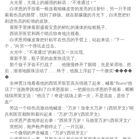
火光里，大墙上的顽强的标语：“不准通过！”
白求恩的手捏着一根连着细橡皮管的发亮的注射针，另一只手摸
索着伤员的胳臂，找到了静脉。就在那朦胧的月光下，白求恩把针
刺进伤员的松弛的皮肤。
塞斯手里捧着那盛着宝贵的鲜红的液体的短粗瓶子。
西班牙医官和两个哨兵惊奇地注视着。
白求恩用橡皮膏把针粘牢在伤员的手臂上，站起来说：“下一
个，”向另一个弹坑走过去。
火光中，“不准通过”的标语又一次出现。
塞新手里，瓶子里的血浆快流完了。
那个孩子牙齿不打战了……他慢慢睁开了眼睛，先是呆滞地，然
后，渐渐地眼珠活动了……终于，他脸上浮起了一个微笑!◆◆◆◆
◆
全神贯注地看着他的西班牙医官高兴得跳了起来，喊着“Bravo!他
活了!”连跑带跳地到了白求恩面前，一把握住白求恩的手摇着，断断
续续用英文说：“他活了！奇迹!战场上第一次，不是流血，是给了
血!”
旁边一个轻伤员激动地喊道：“万岁！加拿大万岁！(西班牙文)”哨
兵和医官都附和着叫起来：“万岁!万岁!(西班牙文)
白求恩严肃地举起右拳：“西班牙万岁！马德里万岁!(西班牙文)”
突然间，炮声枪声都停止了，一片沉寂。
一个微弱的声音喊道：“万岁!(西班牙文)”