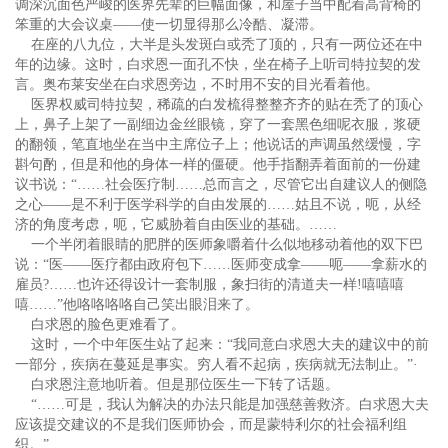
调深沉面色严峻的医界先辈的巨幅面像，和屋子当中配着高背椅的
笨重的大会议桌——使一切显得那么冷酷、凝滞。
在座的八九位，大半是头发斑白或秃了顶的，只有一两位还在中
年的边缘。这时，白求恩一面孔不快，坐在椅子上听司特拉契的发
言。奥布莱安坐在白求恩旁边，不时用不安的目光看着他。
医界权威司特拉契，稀疏的白发梳得整整齐齐的贴在秃了的顶心
上，鼻子上架了一副细边金丝眼镜，穿了一套黑色细呢衣服，浆硬
的翻领，笔直地坐在当中主席位子上；他说话的声调虽然缓慢，字
斟句酌，但是和他的身体一样的僵硬。他手指翻弄着面前的一份建
议书说：“……社会医疗制……总而言之，尽管它出自建议人的侧隐
之心——是不利于医学科学的自由发展的……姑且不说，呃，从经
济的角度考虑，呃，它威胁着自由医业的基础。……
一个半闭着眼睛的肥胖的医师象嚼着什么似地移动着他的双下巴
说：“医——医疗都由政府包下……医师变成拿——呃——拿薪水的
雇员?……也许还得设计一套制服，象扫街的清道夫一样!嘻嘻嘻
嘻……”他咯咯咯咯自己笑出眼泪来了。
白求恩的脸色更难看了。
这时，一个中年医生站了起来：“我同意白求恩大夫的建议中的前
一部分，疾病在蔓延是事实。穷人看不起病，疾病就无法制止。”·
白求恩注意地听着。但是那位医生一下转了话题。
“……可是，我认为解决的办法只能是加强慈善救济。白求恩大夫
应该提交建议的不是我们医师协会，而是蒙特利尔的社会福利组
织。”