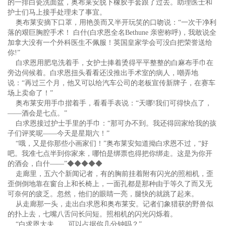
的一排白瓷洗面盆，奥布莱安脱下橡胶手套跟了过去。助理医士和
护士们马上接手处理未了事宜。
奥布莱安摘下口罩，用艳羡而又半开玩笑的口吻说：“一次干净利
落的艰巨胸腔手术！ 白什(白求恩全名Bethune 亲密称呼)，我敢说全
加拿大没有一个外科医生不佩服！英国皇家学会可没白把荣誉送给
你!”
白求恩用肥皂洗着手，女护士捧着烫得平平整整的白麻布手巾在
旁边伺候着。白求恩扭头看看还没推出手术室的病人，嘲弄地
说：“再过三个月，他又可以给汽车公司的老板宣传新牌子，在赛车
场上卖命了！”
奥布莱安用手巾揩着手，看看手表说：“天哪!我们可得快点了，
——酒会是七点。”
白求恩接过护士手里的手巾：“那可办不到。我还得回家给我的孩
子们评奖呢——今天是星期六！”
“哦，又是你那些小画家们！”奥布莱安知道拗白求恩不过，“好
吧。我准七点半到你家来，哪怕是绑票也得把你绑走。这是为你开
的酒会，白什——”◆◆◆◆◆
走廊里，五六个新闻记者，有的胸前挂着附有闪光的照相机，歪
歪倒倒地靠在窗台上和长椅上，一面孔都是那种由于等久了而又无
可奈何的疲乏。忽然，他们的眼睛一亮，腿快的就跳了起来。
从走廊那一头，走出白求恩和奥布莱安。记者们象猎获的野兽似
的扑上去，七嘴八舌问长问短。照相机的闪光闪烁着。
“白求恩大夫……可以占据你几分钟吗？”