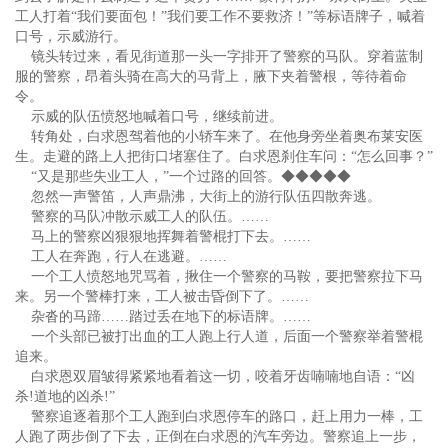
工人打着“我们要面包！”我们要工作不要救济！”等标语牌子，喊着
口号，示威游行。
镜头转过来，看见街道那一头一字排开了警察的马队。穿着蓝制
服的警察，昂着头骑在高大的马背上，腋下夹着警根，等待着命
令。
示威的队伍愤怒地喊着口号，继续前进。
转角处，白求恩驾着他的小轿车来了。在他身旁坐着奥布莱安医
生。走避的路上人把街口堵塞住了。白求恩刹住车问：“怎么回事？”
“又是那些失业工人，”一个过路的回答。◆◆◆◆◆
忽然一声警笛，人声鼎沸，大街上的游行队伍四散奔逃。
警察的马队冲散示威工人的队伍。……
马上的警察凶狠狠地挥舞着警棍打下去。……
工人在奔跑，行人在逃避。……
一个工人愤怒地咒骂着，揪住一个警察的马鞍，要把警察拉下马
来。另一个警棒打来，工人被击昏倒下了。……
杂沓的马蹄……踏过丢在地下的标语牌。……
一个头部已被打出血的工人跑上行人道，后面一个警察举着警棍
追来。
白求恩双眉皱得紧紧地看着这一切，咬着牙齿喃喃地自语：“凶
杀!道地的凶杀!”
警察追逐着那个工人跑到白求恩停车的路口，赶上用力一棒，工
人跑了两步倒了下去，正倒在白求恩的汽车旁边。警察追上一步，