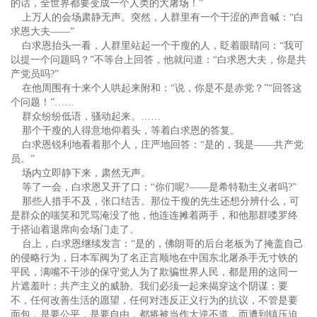
的话，全世界都要变成一个人类的大屠场！”
上万人的会场肃静无声。突然，人群里有一个干涩的声音喊：“白
求恩大夫——”
白求恩抬头一看，人群里站起一个干瘦的人，眨着眼睛问：“我可
以提一个问题吗？”不等台上回答，他就问道：“白求恩大夫，你是共
产党员吗?”
在他周围有十来个人哄起来附和：“说，你是不是赤党？”“回答这
个问题！”……
群众纷纷低语，骚动起来。……
那个干瘦的人得意地仰着头，等着白求恩的答复。
白求恩锐利地看着那个人，庄严地回答：“是的，我是——共产党
员。”
场内立即静下来，肃然无声。
等了一会，白求恩又开了口：“你们呢?——是希特勒主义者吗?”
那些人措手不及，张口结舌。那位干瘦的先生还想分辨什么，可
是群众的嗤笑和咒骂淹没了他，他连连摊着两手，和他那群喽罗终
于搭讪着退席向会场门走了。
台上，白求恩继续发言：“是的，佛朗哥的后台老板为了掩盖自己
的侵略行为，日本军阀为了名正言顺地在中国东北屠杀手无寸铁的
平民，满嘴不干涉的保守党人为了欺骗世界人民，都是用的这同一
片遮羞叶：共产主义的威胁。我们必须一起来揭穿这个阴谋：要
不，任何改善生活的愿望，任何对违反正义行为的抗议，不管是要
面包，是要公平，是要自由，都将被当作大逆不道，而遭到镇压迫