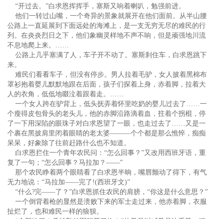
“开过去。”白求恩挥挥手，塞斯又响着喇叭，勉强前进。
他们一转过山嘴，一个奇异的景象就展开在他们面前。从半山腰
公路上一直延展到下面远处的海滩上，是一支无穷无尽的难民的行
列。在炎炎烈日之下，他们象幽灵样地不声不响，但是顽强地川流
不息地爬上来。……
公路上几乎塞满了人，车子开不动了。塞斯刹住车，白求恩跳下
来。
难民们看看车子，但没有停步。男人拉着毛驴，女人披着黑棉布
罩衫抱着婴儿默默地跟在后面，孩子们探着上身，赤着脚，拉着大
人的衣角，低低地啜泣着跟着走。……
一个女人跨在驴背上，低头抚弄着怀里吃奶的婴儿过去了……一
个瘦得皮包骨头的老头儿，他的赤脚沿路滴着血，拄着个拐棍，停
了一下用深陷的眼珠子对白求恩望了一眼，也走过去了……又是一
个裹在黑披肩里闭着眼睛的老太婆———个个都是那么憔悴，痴痴
呆呆，好象除了往前赶路什么也不知道。
白求恩拦住一个青年农民问：“怎么回事？”又改用西班牙语，重
复了一句；“怎么回事？马拉加？——”
那个农民睁着两个眼睛看了白求恩半晌，嘴唇颤动了得下，有气
无力地说：“马拉加——完了!(西班牙文)”
“什么?完——了？”白求恩抓住农民的肩膀，“你这是什么意思？”
一个倒背着枪的显然是溃败下来的军士走过来，他赤着脚，衣服
扯烂了，也和难民一样的狼狈。