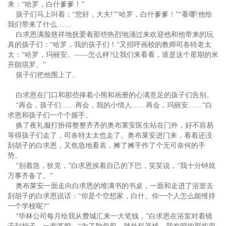
来：“哈罗，白什爹爹！”
孩子们马上叫着：“您好，大夫!”“哈罗，白什爹爹！”“看哪!他给
我们带来了什么……
白求恩满脸慈祥地抚爱着那些热烈地涌过来欢迎他和他带来的玩
具的孩子们：“哈罗，我的孩子们！”又招呼画校的教师司各特老太
太：“哈罗，玛丽安。——怎么样?让我们来看看，谁是这个星期的米
开朗琪罗。”
孩子们把他围上了。
白求恩在门口和那些捧着小熊和画册的心满意足的孩子们告别。
“再会，孩子们……再会，我的小情人……再会，玛丽安……”白
求恩和孩子们一个个握手。
换了夜礼服打扮得整整齐齐的奥布莱安医生站在门外，好不容易
等得孩子们走了，司各特太太也走了。奥布莱安进门来，看着还没
刮胡子的白求恩，又焦急地看表，摊了摊手作了个无可奈何的手
势。
“别着急，狄克，”白求恩挨着自己的下巴，笑笑说，“我十分钟就
万事齐备了。”
奥布莱安一面走向白求恩的堆满书的书桌，一面和走进了浴室去
刮胡子的白求恩说话：“你是个空想家，白什。你一个人怎么能维持
一个学校呢?”
“毕林公司每月给我从费城汇来一大笔钱，”白求恩在浴室对着镜