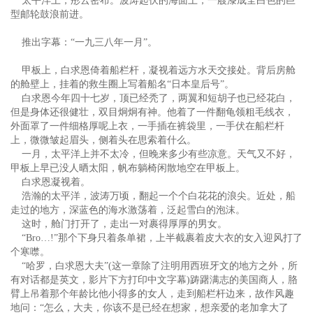
太平洋上，彤云密布。波涛起伏的海面上，一艘漆成全白色的巨
型邮轮鼓浪前进。
推出字幕：“一九三八年一月”。
甲板上，白求恩倚着船栏杆，凝视着远方水天交接处。背后房舱
的舱壁上，挂着的救生圈上写着船名“日本皇后号”。
白求恩今年四十七岁，顶已经秃了，两翼和短胡子也已经花白，
但是身体还很健壮，双目炯炯有神。他着了一件翻龟领粗毛线衣，
外面罩了一件细格厚呢上衣，一手插在裤袋里，一手伏在船栏杆
上，微微皱起眉头，侧着头在思索着什么。
一月，太平洋上并不太冷，但晚来多少有些凉意。天气又不好，
甲板上早已没人晒太阳，帆布躺椅闲散地空在甲板上。
白求恩凝视着。
浩瀚的太平洋，波涛万顷，翻起一个个白花花的浪尖。近处，船
走过的地方，深蓝色的海水激荡着，泛起雪白的泡沫。
这时，舱门打开了，走出一对裹得厚厚的男女。
“Bro…!”那个下身只着条单裙，上半截裹着皮大衣的女入迎风打了
个寒噤。
“哈罗，白求恩大夫”(这一章除了注明用西班牙文的地方之外，所
有对话都是英文，影片下方打印中文字幕)踌躇满志的美国商人，胳
臂上吊着那个年龄比他小得多的女人，走到船栏杆边来，故作风趣
地问：“怎么，大夫，你该不是已经在想家，想亲爱的老加拿大了