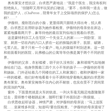
奥布莱安才想抗议，白求恩严肃地说：“我是个医生，我没有权利
拒绝病人。”但随即又用半玩笑的口吻说，“要不，你和我一道去，做
我的监护人，(ChaPeron，陪青年女子上交际场所的保护人)怎么
样?……”
伊薇特。瘦削苍白的小脸，更显得两只眼睛大得出奇，招人疼
爱。白求恩正在用听诊器为她作着检查。伊薇特的母亲坐在床边，
紧紧地攥着两只手，象等待他的最后宣判似地注视着白求恩。
这是蒙特利尔工人住宅区一个失业工人的家——一间卧室、浴
室、厨房一切在内的六口人挤在一起的狭隘的屋子。肮脏、破陋，
七零八乱。屋子只有一个小窗户，呛人的煤烟不时刮进来。这一切
和前面看到的医院，比弗楼山的公寓等等仿佛是属于两个不同的世
界。
伊薇特的父亲，衣衫褴褛，胡子好久没有刮，象和谁呕气似地侧
身站在门边。他身旁围着三四个大小不等的孩子——伊薇特的哥哥
和姊妹。门外还站着几个同楼住的工人和家属们，都和伊藏特一家
一样的褴褛。他们好奇地看着十分不调和地穿着晚礼服的白求恩和
奥布莱安。奥布莱安掩饰不住内心的不耐烦，也实在受不了房间里
的混浊的气味。
窗外，下面显然就是火车的轨道。一列火车毫无顾忌地轰隆隆开
过去，震得整个楼都跳起来，随即打窗子外面刮进一阵煤烟。．
白求恩收起听诊器，神情严肃，对伊薇特的母亲说：“马上送医
院……皇家维多利亚，知道吗?要住院检查。” 伊薇特的母亲退缩了