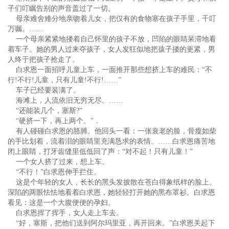
子们叮瞩告别的声音盖过了一切。
母亲难舍难分地亲吻着儿女，把仅有的食物塞在孩子手里，千叮
万嘱。……
一个母亲紧紧地搂着自己怀里的孩子不放，凹陷的眼睛呆滞地看
着车子。她的男人过来夺孩子，女人发狂似地把孩子搂的更紧，男
人终于把孩子抢走了。
白求恩一面招呼儿童上车，一面推开那些想挤上车的难民：“不
行!不行!儿童，只有儿童!不行!……”
车子已经要装满了。
海滩上，人流依旧无穷无尽。……
“还能装几个，塞斯?”
“硬挤一下，再上两个。”．
有人碰碰白求恩的胳膊。他回头一看：一张衰老的脸，骨瘦如柴
的手比划着，流着泪的眼睛里充满恳求的表情。……白求恩痛苦地
闭上眼睛，打牙齿缝里低低回了声：“对不起！只有儿童！”
一个女人挤了过来，想上车。
“不行！”白求恩伸手拦住。
这是个年轻的女人，长长的黑头发披散在苍白得象纸样的脸上。
深陷的两眼怯怯地看着白求恩，她轻轻打开她的黑布罩衫。白求恩
看见：这是一个大腹便便的孕妇。
白求恩挥了挥手，女人走上车去。
“好，塞斯，把他们送到阿尔玛里亚，再开回来。”白求恩关起下