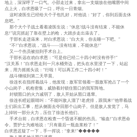
地上，深深呼了一口气。小邵走过来，拿出一支烟放在他嘴唇中间
点上火，白求恩吸了一口，呼出一日青烟。
这时凌医生已经给大个子包扎好，对他说：“好了，你到后面去休
息吧。”
那个大个子战土看着凌医生说：“休息?战斗没有结束，不能休
息!”说完抓起了靠在壁上的枪，大踏步走出庙去了。
于部长走进庙来，对白求恩说：“白大夫，你去睡一下吧。”
“不!”白求恩说，“战斗——没有结束，不能休息!”
又一个伤员被抬到手术台上。
于部长远在劝白求恩：“可是你已经二十四小时没有停手!”
“汉关系！”白求恩走到一只水桶旁边，把头在水里浸了一下，站起
来，用力摇摇头说：“行啦！可以再工作二十四小时！”
战斗继续到第二天早晨。
徐连长在指挥着战斗，他发现：敌军官领着一股敌军抢占了一个
小山岗子，机枪密集，威胁着封锁住豁口的我军阵地。
封锁豁口的火力减弱了，敌人开始从豁口逃窜。
徐连长瞪起眼睛叫：“不能叫敌人溜了!老虎排，跟我来!”他带着战
士们跃出工事，想从侧面去夺回那个山岗子。但是敌人发觉了，马
上掉转一部分火力，压住了徐连长他们。
手术台前，白求恩在检查一个昏迷不醒的伤员。“输血!”白求恩命
令。贾护士为难地说：“只有最后一瓶血浆粉了！”
白求恩迟疑了一下，手一挥说：“拿来!”◆◆◆◆◆