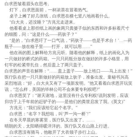
白求恩皱着眉头在思考。
灯下，白求恩面前，一杯浓茶在冒着热气。
桌子上摊了好几张纸，白求恩在横七竖八地画着什么。
“白大夫，还没睡？”方兆元走进来。
他看看桌上那些纸上画的象两只粪篓子似的东西和许多标着尺寸
的细图，问：“这是什么——药驮子？”
“是的，”白求恩吁了一口气说，“药驮子——也是手术台！’…—药
瓶子——放在格子里——打开，就可以用……”
他在画的图上解释给方兆元听。随着他的解释，纸上的画化入为
一只做好的桥式的药箱。一只只药瓶分放在做好的许多小格里，用
钉牢的松紧带扎住，然后盖上了两只盖子。
白求恩的声音在解释：“……盖上盖子——放上牲口——马上出发！”
医疗队在把一只只新做好的药箱放上驮子，准备出发。童秘书兴高
采烈地说：“好，白大夫又有了一项新发明。”他又看着白求恩开玩笑
说，“怎么样，美国的毕林公司不会来要专利权吧?”
白求恩笑了：“谢天谢地，这里没有什么专利权!说到发明，应该
归功于上千年前的赶驴子的——是他们的粪筐启发了我。(英文)”
方兆元：“我们应该给它起个名字。”
白求恩：“名字？我想啦，叫‘芦一沟一桥’!”
在冬天早晨的寒雾里，医疗队又出发了。……
晴朗的天，太阳晒得暖洋洋的。医疗队又在山路上行进。
白求恩没有骑马，他敞开了大衣领子步行上山。