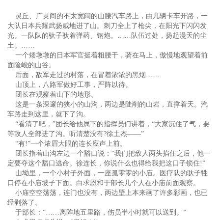
灵丘、广灵间的不太宽阔的山腰汽车路上，由几辆卡车开路，一
大队日本兵耀武扬威地进了山。刺刀全上了枪尖，在阳光下闪闪发
光。一队队的驮子驮着弹药、钢炮。……队伍过处，扬起漫天的尘
土。……
一个矮墩墩的日本军官挺着粗腰干，骑在马上，傲慢地观望着前
面险峻的山谷。
后面，敌军走过的村落，在冒着浓浓的黑烟……
山顶上，八路军做好工事，严阵以待。
团长在观察着山下的地形。
这是一条深邃的狭小的山沟，两边是陡削的山岩，直撑着天。汽
车路走到这里，就下了沟。
“看清了吧，”团长给他属下的指挥员们讲着，“大家沉住了气，要
等敌人全部进了沟。听清楚没有?徐土杰——”
“有!”一个浓眉大眼的连长应声上前。
团长指着山沟左边一个豁口说：“我们把敌人两头掐住之后，他一
定要夺这个豁口逃命。徐连长，你说什么也得给我把这口子锁住!”
山坳里，一个小村子外面，一座孤零零的小庙。医疗队的驮子牲
口停在小庙坡子下面。白求恩和于部长几个人在小庙前面观察。
小庙空空荡荡，连门也没有，两边壁上本来画了许多彩画，也已
经剥落了。
于部长：“……离阵地五里路，伤员半小时就可以送到。”