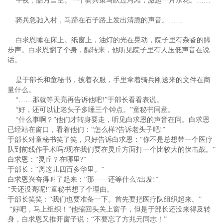
午夜，皓月当空。一个骑兵策马跃过河滩，激起一片水花。……
骑兵急驰入村，马蹄在石子路上发出清脆的声音。……
白求恩睡在床上。纸窗上，油灯的光在晃动，院子里有杂沓的脚
步声。白求恩翻了个身，醒转来，他听见院子里有人压低声音在说
话。
是于部长和童秘书，披着衣服，手里拿着骑兵刚送来的文件在商
量什么。
“……那就等天亮再告诉他吧!”于部长看看表说。
“好，还可以让老头子多睡三个钟点。”童秘书同意。
“什么事啊？”他们才转身要走，听见白求恩的声音在问。白求恩
已经站在窗口，看着他们：“怎么样?告诉老头子吧!”
于部长对童秘书笑了笑，只好告诉白求恩：“你不是总想带一个医疗
队到前线作手术吗?现在我们要在灵丘方面打一个比较大的伏击战。”
白求恩：“灵丘？在哪里?”
于部长：“离这儿四百多华里。”
白求恩兴奋得叫了起来：“那——还等什么?出发!”
“天还没亮呢!”童秘书想了个理由。
于部长笑笑：“我们也要准备一下。首先要把医疗队组织起来。”
“好吧，马上组织！”他缩回头关上窗子，但是于部长还没来得及转
身，白求恩又推开窗子说：“不要忘了方兆元同志！”