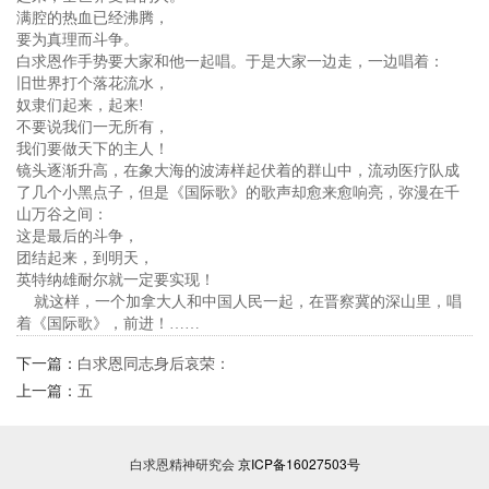
满腔的热血已经沸腾，
要为真理而斗争。
白求恩作手势要大家和他一起唱。于是大家一边走，一边唱着：
旧世界打个落花流水，
奴隶们起来，起来!
不要说我们一无所有，
我们要做天下的主人！
镜头逐渐升高，在象大海的波涛样起伏着的群山中，流动医疗队成
了几个小黑点子，但是《国际歌》的歌声却愈来愈响亮，弥漫在千
山万谷之间：
这是最后的斗争，
团结起来，到明天，
英特纳雄耐尔就一定要实现！
就这样，一个加拿大人和中国人民一起，在晋察冀的深山里，唱
着《国际歌》，前进！……
下一篇：
白求恩同志身后哀荣：
上一篇：
五
白求恩精神研究会
京ICP备16027503号