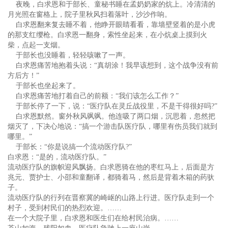
夜晚，白求恩和于部长、童秘书睡在孟奶奶家的炕上。冷清清的
月光照在窗格上，院子里秋风扫着落叶，沙沙作响。
白求恩翻来复去睡不着，他睁开眼睛看看，靠墙壁竖着的是小虎
的那支红缨枪。白求恩一翻身，索性坐起来，在小炕桌上摸到火
柴，点起一支烟。
于部长也没睡着，轻轻咳嗽了一声。
白求恩痛苦地抱着头说：“真胡涂！我早该想到，这个战争没有前
方后方！”
于部长也坐起来了。
白求恩痛苦地打着自己的前额：“我们该怎么工作？”
于部长停了一下，说：“医疗队在灵丘战役里，不是干得很好吗?”
白求恩默然。窗外秋风飒飒。他连吸了两口烟，沉思着，忽然把
烟灭了，下决心地说：“搞一个游击队医疗队，哪里有伤员我们就到
哪里。”
于部长：“你是说搞一个流动医疗队?”
白求恩：“是的，流动医疗队。”
流动医疗队的旗帜迎风飘扬。白求恩骑在他的枣红马上，后面是方
兆元、贾护士、小邵和童翻译，都骑着马，然后是背着木箱的药驮
子。
流动医疗队的行列在晋察冀的崎岖的山路上行进。医疗队走到一个
村子，受到村民们的热烈欢迎。……
在一个大院子里，白求恩和医生们在给村民治病。……