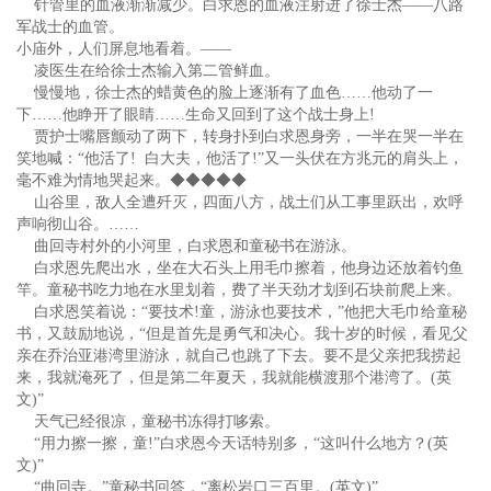
针管里的血液渐渐减少。白求恩的血液注射进了徐士杰——八路
军战士的血管。
小庙外，人们屏息地看着。——
凌医生在给徐士杰输入第二管鲜血。
慢慢地，徐士杰的蜡黄色的脸上逐渐有了血色……他动了一
下……他睁开了眼睛……生命又回到了这个战士身上!
贾护士嘴唇颤动了两下，转身扑到白求恩身旁，一半在哭一半在
笑地喊：“他活了! 白大夫，他活了!”又一头伏在方兆元的肩头上，
毫不难为情地哭起来。◆◆◆◆◆
山谷里，敌人全遭歼灭，四面八方，战土们从工事里跃出，欢呼
声响彻山谷。……
曲回寺村外的小河里，白求恩和童秘书在游泳。
白求恩先爬出水，坐在大石头上用毛巾擦着，他身边还放着钓鱼
竿。童秘书吃力地在水里划着，费了半天劲才划到石块前爬上来。
白求恩笑着说：“要技术!童，游泳也要技术，”他把大毛巾给童秘
书，又鼓励地说，“但是首先是勇气和决心。我十岁的时候，看见父
亲在乔治亚港湾里游泳，就自己也跳了下去。要不是父亲把我捞起
来，我就淹死了，但是第二年夏天，我就能横渡那个港湾了。(英
文)”
天气已经很凉，童秘书冻得打哆索。
“用力擦一擦，童!”白求恩今天话特别多，“这叫什么地方？(英
文)”
“曲回寺。”童秘书回答，“离松岩口三百里。(英文)”