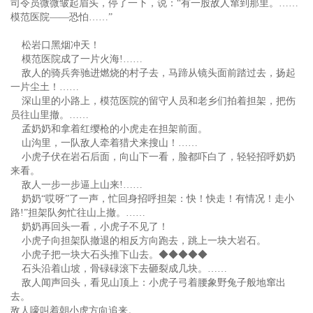
司令员微微皱起眉头，停了一下，说：“有一股敌人窜到那里。……
模范医院——恐怕……”
松岩口黑烟冲天！
模范医院成了一片火海!……
敌人的骑兵奔驰进燃烧的村子去，马蹄从镜头面前踏过去，扬起
一片尘土！……
深山里的小路上，模范医院的留守人员和老乡们拍着担架，把伤
员往山里撤。……
孟奶奶和拿着红缨枪的小虎走在担架前面。
山沟里，一队敌人牵着猎犬来搜山！……
小虎子伏在岩石后面，向山下一看，脸都吓白了，轻轻招呼奶奶
来看。
敌人一步一步逼上山来!……
奶奶“哎呀”了一声，忙回身招呼担架：快！快走！有情况！走小
路!”担架队匆忙往山上撤。……
奶奶再回头一看，小虎子不见了！
小虎子向担架队撤退的相反方向跑去，跳上一块大岩石。
小虎子把一块大石头推下山去。◆◆◆◆◆
石头沿着山坡，骨碌碌滚下去砸裂成几块。……
敌人闻声回头，看见山顶上：小虎子弓着腰象野兔子般地窜出
去。
敌人嚎叫着朝小虎方向追来。……