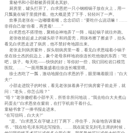
童秘书和小邵都被弄得莫名其妙。
厨房里，罐头打开了。白求恩把一只小钢精锅子放在火上，用一
只瓢羹在锅于里搅拌着。他大概是烫了下手，轻轻叫了一声。
炊事员老张在一边嘟囔着嘴，念念叨叨：“要吃什么说话嘛！……
非得自己做!你看，再烫着!……”
白求恩也不搭理他，聚精会神地弄了一阵，端起锅子就往外跑。
老张收拾起桌上的罐头听子和鸡蛋壳，用抹布擦了擦桌子，抬头
看见白求恩走进了病房，他不禁好奇地跟出来。
老张走到病房窗外，探头朝病房里一看，看见白求恩端着小锅子
坐在徐士杰的炕边上，象个老母亲样地劝徐连长吃他做的东西：“吃
吧，孩子。每天吃——快快的好；等你好一些，我们回松岩口模范
医院。……”一面用瓢羹盛着往徐连长嘴里喂。
徐士杰吃了一瓢，激动地握住白求恩的手，眼里噙着眼泪：“白大
夫!”
小邵走进院子的时候，看见老张抹着鼻子打病房窗子前走开，就
问：“老头，你怎么啦？”
“唔？”老张傻瞪着小邵半天，所答非所问地说，“我去给白大夫煮山
药蛋去!”白求恩坐在窗前，在打字机前干着什么。
童秘书拿了一捧书报走进来。
“在写信吗，白大夫?”
“是。”白求恩又在字键上打了两下，停住手，兴奋地告诉童秘
书，“我在给毛泽东同志写报告。……我在延安见到毛主席的时候，