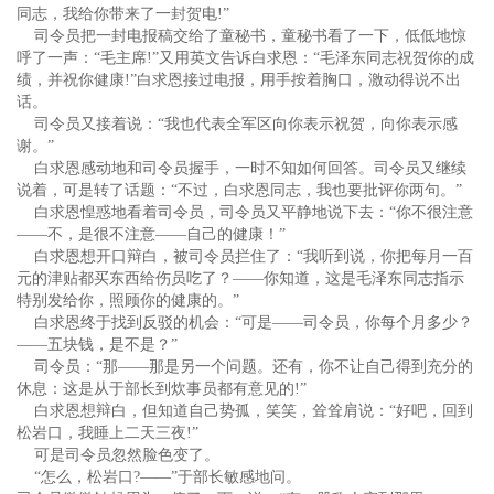
同志，我给你带来了一封贺电!”
司令员把一封电报稿交给了童秘书，童秘书看了一下，低低地惊
呼了一声：“毛主席!”又用英文告诉白求恩：“毛泽东同志祝贺你的成
绩，并祝你健康!”白求恩接过电报，用手按着胸口，激动得说不出
话。
司令员又接着说：“我也代表全军区向你表示祝贺，向你表示感
谢。”
白求恩感动地和司令员握手，一时不知如何回答。司令员又继续
说着，可是转了话题：“不过，白求恩同志，我也要批评你两句。”
白求恩惶惑地看着司令员，司令员又平静地说下去：“你不很注意
——不，是很不注意——自己的健康！”
白求恩想开口辩白，被司令员拦住了：“我听到说，你把每月一百
元的津贴都买东西给伤员吃了？——你知道，这是毛泽东同志指示
特别发给你，照顾你的健康的。”
白求恩终于找到反驳的机会：“可是——司令员，你每个月多少？
——五块钱，是不是？”
司令员：“那——那是另一个问题。还有，你不让自己得到充分的
休息：这是从于部长到炊事员都有意见的!”
白求恩想辩白，但知道自己势孤，笑笑，耸耸肩说：“好吧，回到
松岩口，我睡上二天三夜!”
可是司令员忽然脸色变了。
“怎么，松岩口?——”于部长敏感地问。