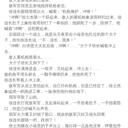
敌人更多地从豁口逃窜。
敌军官得意忘形地指挥机枪射击。
徐连长眼睛里喷出火，喊着：“机枪掩护，冲锋！”
“冲啊!”徐士杰第一个跃起来。敌人的重机枪象泼雨样扫过来。徐
连长肚子上象给谁用劲打了一拳似的，他踉跄了一步，跌倒了。他
喊着“冲啊”，还想爬起来。
后面跃过一个战士，就是头天夜里在小庙里包扎过的那个大个
子，按住徐连长说：“不，连长，我来！”
“冲啊! 白求恩大夫在后面，冲啊！……”大个子班长喊着冲上
去。
敌人重机枪喷着火。……
大个子班长又倒下了！
徐连长满身是血，一咬牙，又站起来，冲上去！……
敌机枪手埋头射击，一颗手榴弹扔来，把他炸死了！
徐连长带着人冲上来。
敌军官从泥土里抬起头，自己扑向机枪，但是已经迟了，徐士杰
象猛虎一样跳进工事，一纵身把他扑倒在地下。
我军夺取了山岗。
徐连长打死敌军官，支起身站起来，一手捂着肚子，一手指着豁
口，但是已经喊不出声音。
我军火力重又封锁了豁口，残余的敌军只好又缩头回窜。
徐连长眼睛一闭，跌倒了！
徐士杰睡在小庙里的手术台上，脸白得一点血色没有，呼吸也停