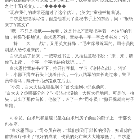
他问我前线手术可以减低多少死亡率，我答复他可以减低大约百分
之七十五(英文)……”◆◆◆◆◆
“现在我们的成绩还超过了这个估计。(英文)”童秘书抢着说。
白求恩想继续写信，但是他看到了童秘书手上的东西，问：“报纸
来了?(英文)”
“嗯，不只是报纸——你看，这是什么?”童秘书举着一本油印的刊
物，神采飞扬地说。白求恩不解。童秘书一字一字念着书名：“论
——持——久——战”，又用英文解释，“毛主席最近写的。司令员刚
刚派人给你送来的。”
白求恩跳了起来，一把夺过书去，又拉住童秘书说：“来，来，请
你马上读，一个字一个字地讲给我听……”
白求恩拉童秘书坐下，推开打字机，学习《论持久战》。河滩
上，小邵正蹲在石头上洗着什么，一个八路军的首长走过来，警卫
员牵着马，隔开十几步路跟在后面。
“小鬼，白大夫住在哪里啊？”首长走到小邵跟前问。
“白大夫？你哪部分的？”小邵头也没抬，大模大样地问。可是他一抬
头，认出了那位首长，他傻了，叫了一声“司令员！”撒开腿就向村子
里跑。
司令员、白求恩和童秘书坐在白求恩房子前面的廊子上，于部长
也在座。
“白求恩同志，”司令员在说，“我们接到于部长的报告，知道你的
前线医疗作出了很好的成绩，伤员的死亡率大大地减低了。白求恩