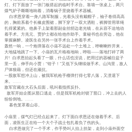
灯。灯下面放了一张门板搭起的临时手术台。靠墙一张桌上，两只
煤气炉子嘶嘶地响着，消毒锅子里烧着手术器械。
白求恩穿着一身八路军制服，光着头没有戴帽子，袖子卷得高高
的，胸前系着个长橡皮围裙，脚下穿了一双大洒鞋，裤脚管用草绳
扎得紧紧的。他鼻子上架着那副金丝纫边老光镜，在从容不迫地动
着手术。方兆元、贾护士都在给他作助手。童秘书也在旁边，他在
掌握麻醉。凌医生在另外一张手术台上作着手术。
轰然一响，一个炮弹落在小庙不远处一个土堆上，哗喇喇炸开来，
大地猛地跳了一下。小庙的瓦片格格地响，哗啦——落地打碎了两
片! 白求恩抬起头看了一眼，什么话也没说，把用过的器械往盆子
里一丢，伸手向小贾：“钳子！”又低下头继续做手术。山沟里，敌人
尸体狼藉，但还在顽抗。
一股敌军想冲上山，被我军机枪手榴弹打得七零八落，又溃退下
来。……
敌军官藏在大石头后面，吼叫着指挥反扑。
敌军开始企图从豁口逃走，但是我军机枪封锁了豁口，冲上去的人
纷纷倒地。……
暮色笼罩着山谷。
小庙里，煤气灯已经点起来了。灯下面白求恩还在做着手术。后
面，凌医生正在给一个大个子战士包扎着负了伤的头。
白求恩做完了一个手术，作手势叫人抬上担架，走到小庙外面空