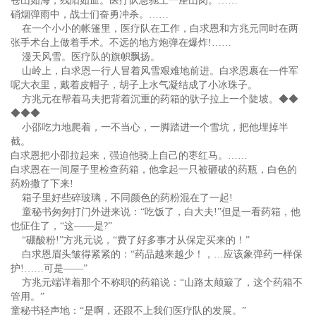
苍山如海，残阳如血。医疗队急驰上一座山岗。……
硝烟弹雨中，战士们奋勇冲杀。……
在一个小小的帐篷里，医疗队在工作，白求恩和方兆元同时在两
张手术台上做着手术。不远的地方炮弹在爆炸!……
漫天风雪。医疗队的旗帜飘扬。
山岭上，白求恩一行人冒着风雪艰难地前进。白求恩裹在一件军
呢大衣里，戴着皮帽子，胡子上水气凝结成了小冰珠子。
方兆元在帮着马夫把背着沉重的药箱的驮子拉上一个陡坡。◆◆
◆◆◆
小邵吃力地爬着，一不当心，一脚踏进一个雪坑，把他埋掉半
截。
白求恩把小邵拉起来，强迫他骑上自己的枣红马。……
白求恩在一间屋子里检查药箱，他拿起一只被砸破的药瓶，白色的
药粉撒了下来!
箱子里好些碎玻璃，不同颜色的药粉混在了一起!
童秘书匆匆打门外进来说：“吃饭了，白大夫!”但是一看药箱，他
也怔住了，“这——是?”
“硼酸粉!”方兆元说，“费了好多事才从保定买来的！”
白求恩眉头皱得紧紧的：“药品越来越少！，…应该象弹药一样保
护!……可是——”
方兆元端详着那个不称职的药箱说：“山路太颠簸了，这个药箱不
管用。”
童秘书轻声地：“是啊，还跟不上我们医疗队的发展。”