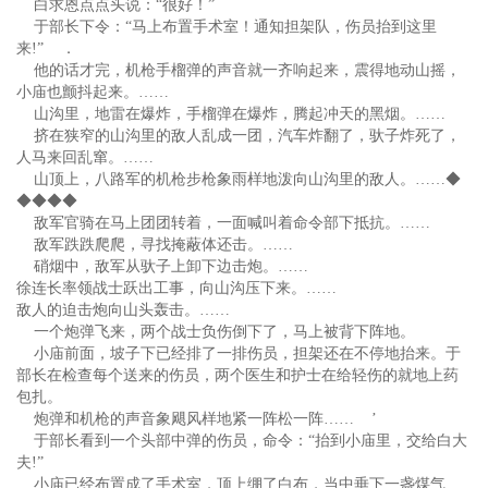
白求恩点点头说：“很好！”
于部长下令：“马上布置手术室！通知担架队，伤员抬到这里
来!” ．
他的话才完，机枪手榴弹的声音就一齐响起来，震得地动山摇，
小庙也颤抖起来。……
山沟里，地雷在爆炸，手榴弹在爆炸，腾起冲天的黑烟。……
挤在狭窄的山沟里的敌人乱成一团，汽车炸翻了，驮子炸死了，
人马来回乱窜。……
山顶上，八路军的机枪步枪象雨样地泼向山沟里的敌人。……◆
◆◆◆◆
敌军官骑在马上团团转着，一面喊叫着命令部下抵抗。……
敌军跌跌爬爬，寻找掩蔽体还击。……
硝烟中，敌军从驮子上卸下边击炮。……
徐连长率领战士跃出工事，向山沟压下来。……
敌人的迫击炮向山头轰击。……
一个炮弹飞来，两个战士负伤倒下了，马上被背下阵地。
小庙前面，坡子下已经排了一排伤员，担架还在不停地抬来。于
部长在检查每个送来的伤员，两个医生和护士在给轻伤的就地上药
包扎。
炮弹和机枪的声音象飓风样地紧一阵松一阵…… ’
于部长看到一个头部中弹的伤员，命令：“抬到小庙里，交给白大
夫!”
小庙已经布置成了手术室，顶上绷了白布，当中垂下一盏煤气