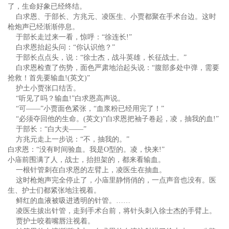
了，生命好象已经终结。
白求恩、于部长、方兆元、凌医生、小贾都聚在手术台边。这时
枪炮声已经渐渐停息。
于部长走过来一看，惊呼：“徐连长!”
白求恩抬起头问：“你认识他？”
于部长点点头，说：“徐士杰，战斗英雄，长征战士。”
白求恩检查了伤势，面色严肃地治起头说：“腹部多处中弹，需要
抢救！首先要输血!(英文)”
护土小贾张口结舌。
“听见了吗？输血!”白求恩高声说。
“可——”小贾面色紧张，“血浆粉已经用完了！”
“必须夺回他的生命。(英文)”白求恩把袖子卷起，凌，抽我的血!”
于部长：“白大夫——”
方兆元走上一步说：“不，抽我的。”
白求恩：“没有时间验血。我是O型的。凌，快来!”
小庙前围满了人，战士，抬担架的，都来看输血。
一根针管刺在白求恩的左臂上，凌医生在抽血。
这时枪炮声完全停止了，小庙里静悄俏的，一点声音也没有。医
生、护士们都紧张地注视着。
鲜红的血液被吸进透明的针管。……
凌医生拔出针管，走到手术台前，将针头刺入徐士杰的手臂上。
贾护士咬着嘴唇注视着。