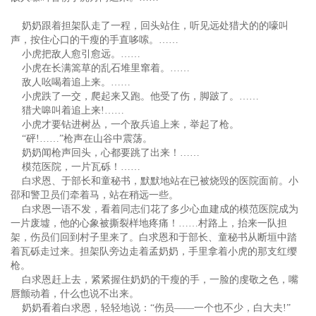
奶奶跟着担架队走了一程，回头站住，听见远处猎犬的的嚎叫
声，按住心口的干瘦的手直哆嗦。……
小虎把敌人愈引愈远。……
小虎在长满篙草的乱石堆里窜着。……
敌人吆喝着追上来。……
小虎跌了一交，爬起来又跑。他受了伤，脚跛了。……
猎犬嗥叫着追上来!……
小虎才要钻进树丛，一个敌兵追上来，举起了枪。
“砰!……”枪声在山谷中震荡。
奶奶闻枪声回头，心都要跳了出来！……
模范医院，一片瓦砾！……
白求恩、于部长和童秘书，默默地站在已被烧毁的医院面前。小
邵和警卫员们牵着马，站在稍远一些。
白求恩一语不发，看着同志们花了多少心血建成的模范医院成为
一片废墟，他的心象被撕裂样地疼痛！……村路上，抬来一队担
架，伤员们回到村子里来了。白求恩和于部长、童秘书从断垣中踏
着瓦砾走过来。担架队旁边走着孟奶奶，手里拿着小虎的那支红缨
枪。
白求恩赶上去，紧紧握住奶奶的干瘦的手，一脸的虔敬之色，嘴
唇颤动着，什么也说不出来。
奶奶看着白求恩，轻轻地说：“伤员——一个也不少，白大夫!”