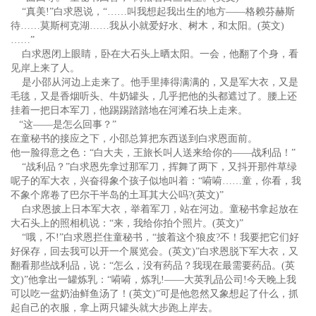
“真美!”白求恩说，“……叫我想起我出生的地方——格赖芬赫斯
待……莫斯柯克湖……我从小就爱好水、树木，和太阳。(英文)
……”
白求恩闭上眼睛，卧在大石头上晒太阳。一会，他翻了个身，看
见岸上来了人。
是小邵从河边上走来了。他手里捧得满满的，又是军大衣，又是
毛毯，又是香烟听头、牛奶罐头，几乎把他的头都遮过了。腰上还
挂着一把日本军刀，他踢踢踏踏地在河滩石块上走来。
“这——是怎么回事？”
在童秘书的接应之下，小邵总算把东西送到白求恩面前。
他一脸得意之色：“白大夫，王旅长叫人送来给你的——战利品！”
“战利品？”白求恩先拿过那军刀，挥舞了两下，又抖开那件草绿
呢子的军大衣，兴奋得象个孩子似地叫着：“嗬嗬……童，你看，我
不象个席卷了巴尔干半岛的土耳其大公吗?(英文)”
白求恩披上日本军大衣，举着军刀，站在河边。童秘书拿起放在
大石头上的照相机说：“来，我给你拍个照片。(英文)”
“哦，不!”白求恩拦住童秘书，“披着这个狼皮?不！我要把它们好
好保存，回去我可以开一个展览会。(英文)”白求恩脱下军大衣，又
翻看那些战利品，说：“怎么，没有药品？我现在最需要药品。(英
文)”他拿出一罐炼乳：“嗬嗬，炼乳!——大英乳品公司!今天晚上我
可以吃一盆奶油鲜鱼汤了！(英文)”可是他忽然又象想起了什么，抓
起自己的衣服，拿上两只罐头就大步跑上岸去。