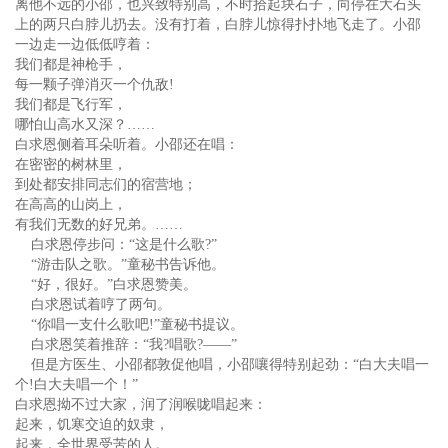
离他不远的小邵，也兴致特别高，不时拾起块石子，向停在大石头
上的两只白脖儿扔去。没有打着，白脖儿惊得扑扑地飞走了。小邵
一边走一边低低哼着：
我们都是神枪手，
每一颗子弹消灭一个仇敌!
我们都是飞行军，
哪怕山高水又深？……
白求恩侧着耳朵听着。小邵还在唱：
在密密的树林里，
到处都安排同志们的宿营地；
在高高的山岗上，
有我们无数的好兄弟。……
白求恩停步问：“这是什么歌?”
“游击队之歌。”童秘书告诉他。
“好，很好。”白求恩赞美。
白求恩试着哼了两句。
“你唱一支什么歌吧!”童秘书提议。
白求恩笑着推辞：“我?唱歌?——”
但是方医生、小邵都敦促他唱，小邵嚷得特别起劲：“白大夫唱一
个!白大夫唱一个！”
白求恩拗不过大家，润了润喉咙唱起来：
起来，饥寒交迫的奴隶，
起来，全世界受苦的人。