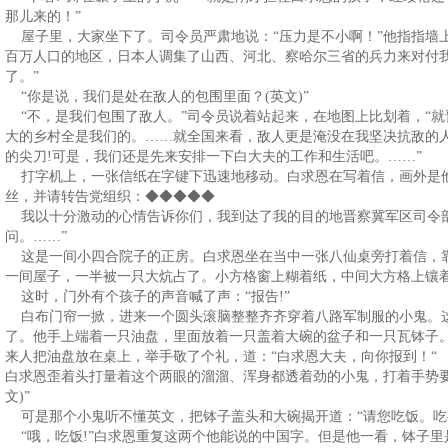
那儿来的！”
屋子里，大家坐下了。司令员严肃地说：“压力是不小啊！”他指指墙
百万人口的地区，日本人调集了山西、河北、察哈尔三省的兵力来对付
了。”
“你是说，我们是处在敌人的包围里面？(英文)”
“不，是我们包围了敌人。”司令员说着站起来，在地图上比划着，“
大的乡村全是我们的。……就全国来看，敌人更是淹没在我坚决抗敌的
的尖刀!可是，我们还是先来安排一下白大夫的工作和生活吧。……”
打字机上，一张信纸在字键下迅速地移动。白求恩在写着信，画外是他自
丝，并请转告党组织：◆◆◆◆◆
我以十分激动的心情告诉你们，我到达了我的目的地晋察冀军区司令
问。……”
这是一间小四合院子的正房。白求恩坐在当中一张八仙桌旁打着信，
一间屋子，一半被一只大炕占了。小方格窗上糊着纸，中间大方格上镶
这时，门外有个孩子的声音喊了声：“报告!”
白布门帘一掀，进来一个圆头滚脑整整齐齐穿着八路军制服的小鬼。
了。他手上端着一只油盘，里面放着一只盖着大碗的盆子和一只瓦钵子
来人把油盘放在桌上，举手敬了个礼，道：“白求恩大夫，向你报到！“
白求恩歪着头打量着这个两眼的溜溜、浑身都透着劲的小鬼，打着手势要
文)”
可是那个小鬼听不懂英文，把钵子盖头和大碗揭开道：“请您吃饭。吃—
“哦，吃饭!”白求恩重复这两个他能说的中国字。但是他一看，钵子里