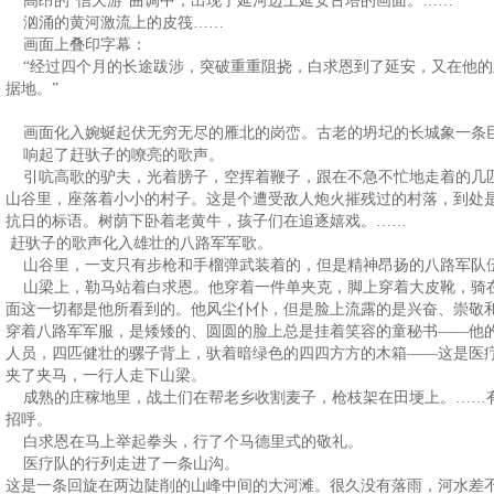
高昂的“信天游”曲调中，出现了延河边上延安古塔的画面。……
汹涌的黄河激流上的皮筏……
画面上叠印字幕：
“经过四个月的长途跋涉，突破重重阻挠，白求恩到了延安，又在他的
据地。”
画面化入婉蜒起伏无穷无尽的雁北的岗峦。古老的坍圮的长城象一条
响起了赶驮子的嘹亮的歌声。
引吭高歌的驴夫，光着膀子，空挥着鞭子，跟在不急不忙地走着的几
山谷里，座落着小小的村子。这是个遭受敌人炮火摧残过的村落，到处
抗日的标语。树荫下卧着老黄牛，孩子们在追逐嬉戏。……
赶驮子的歌声化入雄壮的八路军军歌。
山谷里，一支只有步枪和手榴弹武装着的，但是精神昂扬的八路军队
山梁上，勒马站着白求恩。他穿着一件单夹克，脚上穿着大皮靴，骑
面这一切都是他所看到的。他风尘仆仆，但是脸上流露的是兴奋、崇敬
穿着八路军军服，是矮矮的、圆圆的脸上总是挂着笑容的童秘书——他
人员，四匹健壮的骡子背上，驮着暗绿色的四四方方的木箱——这是医
夹了夹马，一行人走下山梁。
成熟的庄稼地里，战土们在帮老乡收割麦子，枪枝架在田埂上。……
招呼。
白求恩在马上举起拳头，行了个马德里式的敬礼。
医疗队的行列走进了一条山沟。
这是一条回旋在两边陡削的山峰中间的大河滩。很久没有落雨，河水差