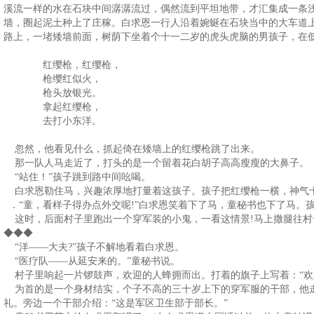
溪流一样的水在石块中间潺潺流过，偶然流到平坦地带，才汇集成一条
墙，圈起泥土种上了庄稼。白求恩一行人沿着婉蜒在石块当中的大车道
路上，一堵矮墙前面，树荫下坐着个十一二岁的虎头虎脑的男孩子，在
红缨枪，红缨枪，
枪缨红似火，
枪头放银光。
拿起红缨枪，
去打小东洋。
忽然，他看见什么，抓起倚在矮墙上的红缨枪跳了出来。
那一队人马走近了，打头的是一个留着花白胡子高高瘦瘦的大鼻子。
“站住！”孩子跳到路中间吆喝。
白求恩勒住马，兴趣浓厚地打量着这孩子。孩子把红缨枪一横，神气十足
．“童，看样子得办点外交呢!”白求恩笑着下了马，童秘书也下了马。
这时，后面村子里跑出一个穿军装的小鬼，一看这情景!马上撒腿往村子
◆◆◆
“洋——大夫?”孩子不解地看着白求恩。
“医疗队——从延安来的。”童秘书说。
村子里响起一片锣鼓声，欢迎的人蜂拥而出。打着的旗子上写着：“欢迎
为首的是一个身材结实，个子不高的三十岁上下的穿军服的干部，他
礼。旁边一个干部介绍：“这是军区卫生部于部长。”