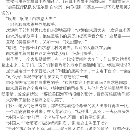
童秘书用英文给白求恩翻译了。(在白求恩懂中国话以前，均由童转译
“加美医疗队队长诺尔曼·白求恩，向你报到!”(英文——以下凡是用
说的)
“欢迎！欢迎！白求恩大夫!”
于部长和白求恩热烈地握手。
欢迎的干部和村民代表们热烈地高呼：“欢迎白求恩大夫!”“欢迎白求恩同
白求恩在锣鼓声中，抱住童秘书的肩尽力提高声音介绍：“这是童——我
童秘书笑着翻译后，又加一句：“我是翻译。”
“请吧。”于部长让白求恩往村内走去。欢迎的人群跟在后面。
白求恩笑着向挤在路两旁的老乡们、小孩们挥手。……
村子里，一个大影壁后面，有一个比较宽阔的大车门，门口两边站着
路上走来，进了门。孩子们和看热闹的老乡们都涌到门口。锣鼓声渐渐
屋子里走出一个穿普通八路军制服的瘦高个子，一面走下台阶，一面热
“司令员!”童秘书轻轻用英文对白求恩说了一句。
司令员热情地握住白求恩的手：“欢迎!欢迎！你知道吗？白求恩同志，
白求恩看着这个豪爽的、精神健旺的司令员，从他的含笑的眼睛里看
眨眼睛，耸耸肩膀说：“要按美国海军情报组的预计，晋察冀根据地早就不存
大家听了童秘书翻译之后哄笑了。 ’
门外，老乡们还没有散，都希望等着这个希奇的客人出来好再看一眼
一个老婆婆挤不过来，在人背后议论：“模样儿可真怪，一头花白头发
“外国人嘛!”她前面一个老头子头也不回，叼着旱烟袋说。
“外国人？”者婆婆打破沙锅问到底，“到咱这山沟里干啥?”
“干啥?”蹲在碾子上的小虎——就是刚才拦住白求恩的孩子，红缨枪还