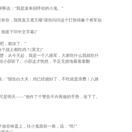
释说：“我是派来招呼你的小鬼。”
有你，我简直又聋又哑!请你问问这个打扮得象个将军似
画面下印中文字幕)”
吧，都凉了。”
战士都吃鸡？(英文)”
楚：从今天起，我是一个八路军，大家吃什么我就吃什
泽给小邵听了。小邵这才恍然，手足无措地看着童翻
：“报告白大夫：鸡已经烧好了，不吃就是浪费！八路
可是明天——”他作了个警告不许再做的手势，坐下了。
在钵盖上，往小鬼面前一推，说：“吃!”