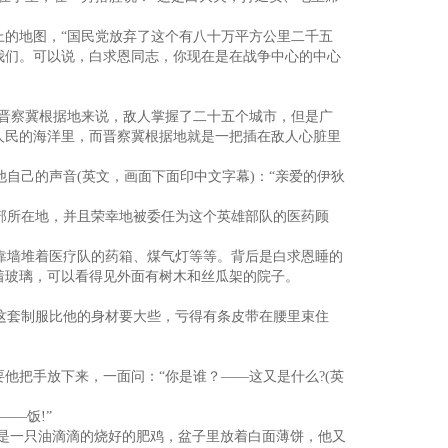
上的地图，“国民党放弃了这个有八十万平方公里二千五
我们。可以说，白求恩同志，你现在是在战争中心的中心
就晋察冀根据地来说，敌人掌握了二十五个城市，但是广
人民的海洋里，而晋察冀根据地就是一把插在敌人心脏里
己的声音(英文，画面下面印中文字幕)：“亲爱的伊狄
部所在地，并且荣幸地被委任为这个英雄部队的医药顾
靠墙堆着医疗队的药箱、煤气灯等等。背后是白求恩睡的
着玻璃，可以看得见外面有树木和丝瓜架的院子。
这套制服比他的身材要大些，亏得有条皮带在腰里束住
。
他把手放下来，一面问：“你是谁？——这又是什么?(英
—饭!”
是一只油滴滴的烧好的肥鸡，盆子里放着白面薄饼，他又