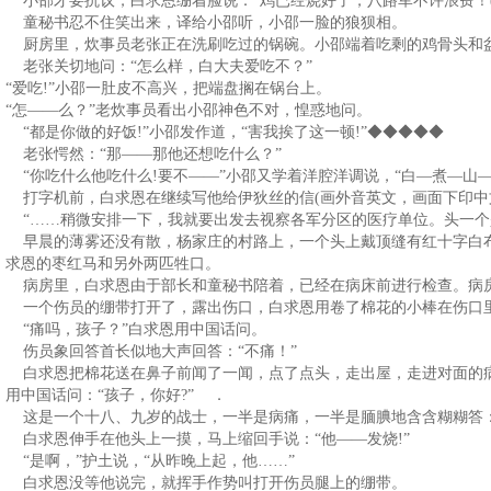
小邵才要抗议，白求恩绷着脸说：“鸡已经烧好了，八路军不许浪费！(
童秘书忍不住笑出来，译给小邵听，小邵一脸的狼狈相。
厨房里，炊事员老张正在洗刷吃过的锅碗。小邵端着吃剩的鸡骨头和
老张关切地问：“怎么样，白大夫爱吃不？”
“爱吃!”小邵一肚皮不高兴，把端盘搁在锅台上。
“怎——么？”老炊事员看出小邵神色不对，惶惑地问。
“都是你做的好饭!”小邵发作道，“害我挨了这一顿!”◆◆◆◆◆
老张愕然：“那——那他还想吃什么？”
“你吃什么他吃什么!要不——”小邵又学着洋腔洋调说，“白—煮—山
打字机前，白求恩在继续写他给伊狄丝的信(画外音英文，画面下印中
“……稍微安排一下，我就要出发去视察各军分区的医疗单位。头一个
早晨的薄雾还没有散，杨家庄的村路上，一个头上戴顶缝有红十字白
求恩的枣红马和另外两匹牲口。
病房里，白求恩由于部长和童秘书陪着，已经在病床前进行检查。病
一个伤员的绷带打开了，露出伤口，白求恩用卷了棉花的小棒在伤口
“痛吗，孩子？”白求恩用中国话问。
伤员象回答首长似地大声回答：“不痛！”
白求恩把棉花送在鼻子前闻了一闻，点了点头，走出屋，走进对面的
用中国话问：“孩子，你好?” ．
这是一个十八、九岁的战士，一半是病痛，一半是腼腆地含含糊糊答：
白求恩伸手在他头上一摸，马上缩回手说：“他——发烧!”
“是啊，”护土说，“从昨晚上起，他……”
白求恩没等他说完，就挥手作势叫打开伤员腿上的绷带。