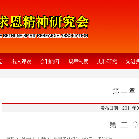
态
名人评说
会刊内容
规章制度
史料研究
先进
第 二 章
发布日期：2011年0
第 二 章