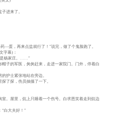
英文)”
盆子进来了。
—药—蛋，再来点盐就行了！”说完，做了个鬼脸跑了。
文字幕)：
是杨家庄。……”
布帽子的军医，匆匆赶来，走进一家院门。门外，停着白
房的护士紧张地站在旁边。
里探了探，伤员抽搐了一下。
病室。屋里，炕上只睡着一个伤号。白求恩笑着走到炕边
“白大夫好！”