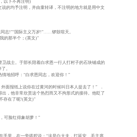
，以下不再注明)
英文说的均予注明，并由童转译，不注明的地方就是用中文
志!”“国际主义万岁!”……锣鼓喧天。
的那半个；(英文)”
警卫战士。于部长陪着白求恩一行人打村子的石块铺成的
停了。
情地招呼：“白求恩同志，欢迎你！”
外面报纸上说你在过黄河的时候叫日本人捉去了！” ．
得出，他非常欣赏这个热烈而又不拘形式的接待。他眨了
在了呢!(英文)”
。
，可脸红得象胡萝！”
在手里，在一旁搭腔说：“这是白大夫，打延安、毛主席