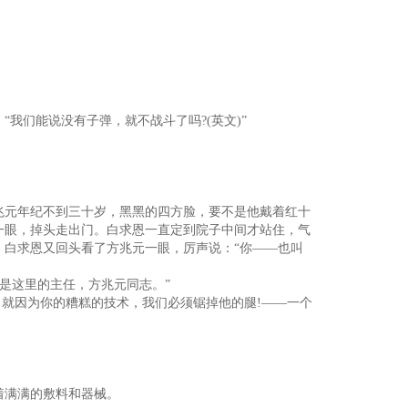
。
我们能说没有子弹，就不战斗了吗?(英文)”
兆元年纪不到三十岁，黑黑的四方脸，要不是他戴着红十
一眼，掉头走出门。白求恩一直定到院子中间才站住，气
。白求恩又回头看了方兆元一眼，厉声说：“你——也叫
是这里的主任，方兆元同志。”
，就因为你的糟糕的技术，我们必须锯掉他的腿!——一个
满满的敷料和器械。