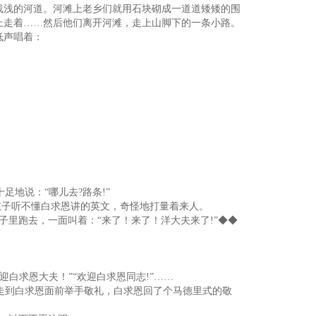
浅浅的河道。河滩上老乡们就用石块砌成一道道矮矮的围
上走着……然后他们离开河滩，走上山脚下的一条小路。
低声唱着：
地说：“哪儿去?路条!”
孩子听不懂白求恩讲的英文，奇怪地打量着来人。
里跑去，一面叫着：“来了！来了！洋大夫来了!”◆◆
白求恩大夫！”“欢迎白求恩同志!”……
走到白求恩面前举手敬礼，白求恩回了个马德里式的敬