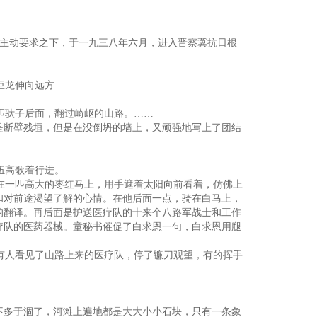
主动要求之下，于一九三八年六月，进入晋察冀抗日根
巨龙伸向远方……
匹驮子后面，翻过崎岖的山路。……
是断壁残垣，但是在没倒坍的墙上，又顽强地写上了团结
伍高歌着行进。……
在一匹高大的枣红马上，用手遮着太阳向前看着，仿佛上
和对前途渴望了解的心情。在他后面一点，骑在白马上，
的翻译。再后面是护送医疗队的十来个八路军战士和工作
疗队的医药器械。童秘书催促了白求恩一句，白求恩用腿
有人看见了山路上来的医疗队，停了镰刀观望，有的挥手
不多于涸了，河滩上遍地都是大大小小石块，只有一条象