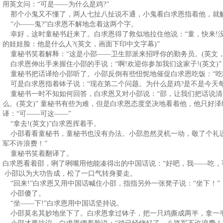
用英文问：“可是——为什么是鸡?”
那个小鬼又不懂了，两人七扯八扯说不通，小鬼看白求恩指着他，就解
“小——鬼?”白求恩不解地念着这两个字。
幸好，这时童秘书赶来了。白求恩得了救似地拉住他说：“童，快来!没
的娃娃脸：他是什么人?(英文，画面下印中文字幕)”
童秘书笑着解释：“这是小邵——卫生部派来招呼你的勤务员。(英文，
白求恩伸出手来握住小邵的手说；“啊!欢迎你参加我们这家子!(英文)”
童秘书把话译给小邵听了。小邵反倒有些忸怩地催促白求恩吃饭：“吃
可是白求恩指着钵子说：“现在第二个问题。为什么是鸡?是不是今天每个
童秘书一时不知如何回答，白求恩又对小邵说：“邵，让我们把话说清
么。(英文)” 童秘书有些为难，但是白求恩态度坚决地看着他，他只好
译：“可——可这——”
“拿去!(英文)”白求恩挥着手。
小邵看看童秘书，童秘书也没有办法。小邵忽然灵机一动，敬了个礼说
军不许浪费！”
童秘书笑着翻译了。
白求恩看着邵，咧了咧嘴用他能凑得出的中国话说：“好吧，我——吃，
小邵以为大功告成，松了一口气转身要走。
“回来!”白求恩又用中国话喊住小邵，指指另外一张凳子说：“坐下！”
小邵傻了。
“坐——下!”白求恩用中国话坚持说。
小邵莫名其妙地坐下了。白求恩拿过钵子，把一只鸡撕成两半，拿一半放