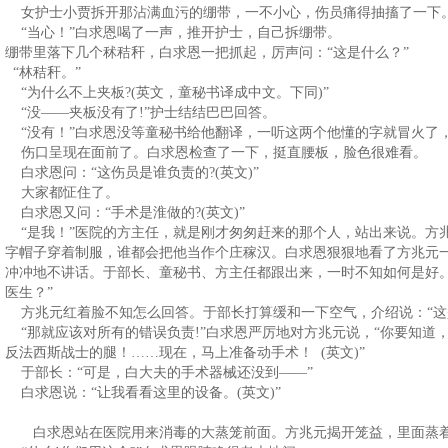
女护士小贾拆开那沾满血污的绷带，一不小心，伤员痛得抽搐了一下
“当心！”白求恩喝了一声，推开护士，自己拆绷带。
绷带里落下几个秫秸秆，白求恩一把抓起，厉声问：“这是什么？”
“林秸秆。”
“为什么不上夹板?(英文，童秘书译成中文。下同)”
“没——夹板没有了!”护士结结巴巴回答。
“没有！”白求恩没等童秘书给他翻译，一听这两个他懂的字就冒火了，“
伤口呈现在面前了。白求恩检查了一下，挺直腰板，脸色很难看。
白求恩问：“这伤员是谁负责的?(英文)”
大家都怔住了。
白求恩又问：“手术是淮做的?(英文)”
“是我！”医院的方主任，就是刚才匆匆赶来的那个人，站出来说。方
字帽子穿着制服，谁都会把他当作个庄稼汉。白求恩狠狠地看了方兆元
冲冲地不讲话。于部长、童秘书、方主任都跟出来，一时不知如何是好
医生？”
方兆元红着脸不知怎么回答。于部长打算缓和一下空气，介绍说：“这
“那就应该对所有的错误负责!”白求恩严厉地对方兆元说，“你要知道
反法西斯战士的腿！……现在，马上准备动手术！ (英文)”
于部长：“可是，白大夫的手术器械还没到——”
白求恩说：“让我看看这里的设备。(英文)”
白求恩站在医院用来消毒的大蒸笼前面。方兆元揭开笼益，里面蒸着