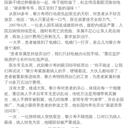
段肠子绕过肿瘤接在一起。终于能吃饭了，杜志伟流着眼泪激动地
说：“谢谢黎爷爷，我又尝到了饭的滋味！”
从医60多年，黎介寿用行动肩负起医生的天职，对患者从不轻言
放弃，他说：“病人只要还有一口气，医生就要使尽全部力气。”
2007年6月，一位老人因车祸造成腹部外伤，腹腔内感染严重，入
院后病情持续恶化，随时有死亡的危险。亲属不忍心让亲人死在病
房，再加上治疗费用已所剩无几，要求放弃治疗。
一大早，患者被推到了电梯口。电梯门一打开，差点儿与黎介寿
撞个满怀。
“患者亲属坚持放弃治疗，我们只好给她办出院手续。”重症监护
病房护士长叶向红低声说。
医生常见生死，此刻黎介寿的眼泪却夺眶而出：“你不能走，让我
们再试试！”黎介寿紧握着病人的手，哽咽着说。大伙儿都动容了，
患者被重新推进病房。黎介寿悄悄用自己的工资，为患者家属补缴
了10多万元治疗费用。
没有大爱，难成大医。黎介寿对患者的关心，体现在每一个细微
处。重症病人手术后常常无意识乱动，传统方法是用绷带将其捆
住，病人手脚常被勒紫。他几经揣摩，发明专用“约束带”，并在全国
推广。为减少肠营养患者的奔波之苦，他在国内率先开出“家庭营养
访问车”。
一次，一位肺癌病人突然窒息，黎介寿不顾危险，口对口为病人
吸痰，病人转危为安，他咽部却被严重感染。