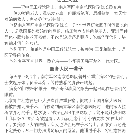
——记中国工程院院士、南京军区南京总医院副院长黎介寿
一位89岁的老人，虽头发花白，但腰板笔直、思维敏捷，每天忙
着治病救人，患者称他“老神仙”。
他是南京军区南京总医院副院长，是“全世界研究肠子时间最长的
人”，是我国肠外瘘治疗的鼻祖、临床营养支持的奠基人、亚洲同种
异体小肠移植的开拓者。不论是逆境还是顺境，他都坚守信仰，堪
称德才俱佳的典范。
他和哥哥、弟弟均是中国工程院院士，被称为“三兄弟院士”，是
医学界的传奇。
他的名字享誉世界：黎介寿——心怀强国强军梦的一代大医。
服务人民一辈子
每天早上8点半，南京军区南京总医院普外科重症病区的患者们，
会支起身体，侧着耳朵，等待熟悉的脚步声响起。
病房的门被轻轻推开，黎介寿和清晨的阳光一起出现在患者们的
眼前。
北京青年杜志伟患巨大肿瘤伴严重肠瘘，辗转于全国各家大医院，
都被告知无法手术。当被送到南京军区南京总医院时，他的家人拉
着黎介寿的手，恳求说：“孩子已经4年没吃饭了，能不能让孩子吃
上几口饭？”黎介寿皱起眉，因为满足这个“小小的要求”实在太难
了，要摘除巨大的肿瘤，病人也许会死在手术台上。而黎介寿还是
下定决心，尽一切办法满足病人的愿望。他通过手术，将杜志伟两