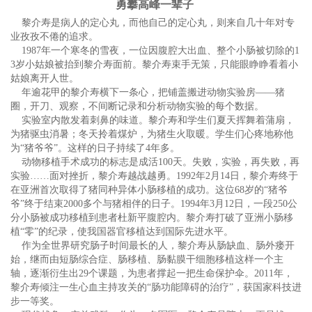
勇攀高峰一辈子
黎介寿是病人的定心丸，而他自己的定心丸，则来自几十年对专
业孜孜不倦的追求。
1987年一个寒冬的雪夜，一位因腹腔大出血、整个小肠被切除的1
3岁小姑娘被抬到黎介寿面前。黎介寿束手无策，只能眼睁睁看着小
姑娘离开人世。
年逾花甲的黎介寿横下一条心，把铺盖搬进动物实验房——猪
圈，开刀、观察，不间断记录和分析动物实验的每个数据。
实验室内散发着刺鼻的味道。黎介寿和学生们夏天挥舞着蒲扇，
为猪驱虫消暑；冬天拎着煤炉，为猪生火取暖。学生们心疼地称他
为“猪爷爷”。这样的日子持续了4年多。
动物移植手术成功的标志是成活100天。失败，实验，再失败，再
实验……面对挫折，黎介寿越战越勇。1992年2月14日，黎介寿终于
在亚洲首次取得了猪同种异体小肠移植的成功。这位68岁的“猪爷
爷”终于结束2000多个与猪相伴的日子。1994年3月12日，一段250公
分小肠被成功移植到患者杜新平腹腔内。黎介寿打破了亚洲小肠移
植“零”的纪录，使我国器官移植达到国际先进水平。
作为全世界研究肠子时间最长的人，黎介寿从肠缺血、肠外瘘开
始，继而由短肠综合症、肠移植、肠黏膜干细胞移植这样一个主
轴，逐渐衍生出29个课题，为患者撑起一把生命保护伞。2011年，
黎介寿倾注一生心血主持攻关的“肠功能障碍的治疗”，获国家科技进
步一等奖。