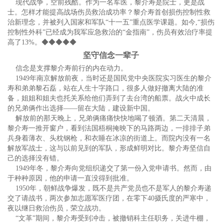
现代战争，空前残酷。作为一名军医，黎介寿是院士，更是战
士。怎样才能提高战场伤员救治成功率？黎介寿首创损伤控制性救
治新理念，并被列入国家和军队“十一五”重点医学课题。如今,“损伤
控制性外科”已经成为我军应急救治的“金指南”，伤员有效治疗率提
高了13%。◆◆◆◆◆
坚守信念一辈子
信念是支撑黎介寿前行的内在动力。
1949年南京解放前夜，当时还是国民党中央医院实习医生的黎介
寿和弟弟黎石磊，站在人生十字路口，很多人做好撤离大陆的准
备，姐姐和姐夫也托关系给他们弄到了去台湾的船票。战火中成长
的兄弟俩作出选择——留在大陆，建设新中国。
解放前的那天晚上，兄弟俩痛痛快快地喝了顿酒。第二天清晨，
黎介寿一推开窗户，看到法国梧桐掩映下的马路两边，一排排子弟
兵身着薄衣、头枕钢枪，和衣睡在冰凉的街道上。而院内没有一名
解放军战士，这与以前见到的军队，形成鲜明对比。黎介寿坚信自
己的选择没有错。
1949年冬，黎介寿向党组织递交了第一份入党申请书。然而，由
于种种原因，他的申请一直没得到批准。
1950年，朝鲜战争爆发，既不是共产党员也不是军人的黎介寿递
交了请战书，两次参加志愿军医疗团，在零下40摄氏度的严寒中，
夜以继日救治伤员，荣立战功。
“文革”期间，黎介寿受到冲击，被撤销科主任职务，关进牛棚，