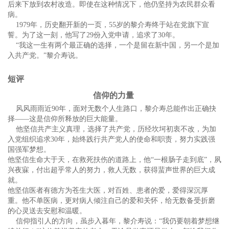
后来下放到农村改造。即使在这种情况下，他仍坚持为农民群众看
病。
1979年，历史翻开新的一页，55岁的黎介寿终于站在党旗下宣
誓。为了这一刻，他写了29份入党申请，追求了30年。
“我这一生有两个最正确的选择，一个是留在新中国，另一个是加
入共产党。”黎介寿说。
短评
信仰的力量
风风雨雨近90年，面对无数个人生路口，黎介寿总能作出正确抉
择——这是信仰所释放的巨大能量。
他坚信共产主义真理，选择了共产党，历经坎坷初衷不改，为加
入党组织追求30年，始终践行共产党人的使命和职责，努力实践强
国强军梦想。
他坚信生命大于天，在救死扶伤的道路上，他“一根肠子走到底”，夙
兴夜寐，付出超乎常人的努力，救人无数，获得蜚声世界的巨大成
就。
他坚信医者有德方为苍生大医，对百姓、患者的爱，爱得深沉厚
重。他不单医病，更对病人倾注自己的爱和关怀，给无数备受折磨
的心灵送去安慰和温暖。
信仰指引人的方向，虽步入暮年，黎介寿说：“我仍要朝着梦想继