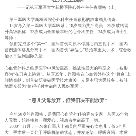
——记第三军医大学新桥医院心外科主任肖颖彬（上）
第三军医大学新桥医院心外科主任肖颖彬的故事颇具传奇——
15岁考入第三军医大学军医系，18岁成为共产党员，29岁破格晋
升高级职称，32岁成为全国最年轻的心外科主任，34岁成为博士生
导师；
领衔完成多个“第一”，国际首例高原不停跳心内直视手术、国内
首例连体婴儿分离手术、国内首例“异位心”矫治等重大手术，综合救
治水平达到国际先进；
…… ……
心血管外科是临床医学中风险最高、挑战性最大的科室之一，被形
容为“在刀尖上跳舞”。从医35年，肖颖彬在心血管外科这个“舞台”上
倾情奉献，刻苦钻研突破医学技术难关，立足本职为民服务，被驻
地群众誉为“值得托付生命的人民好军医”。
“患儿父母放弃，但我们决不能放弃”
今年50岁的肖颖彬，是我国心血管外科的著名专家，从医35年救
人无数，始终捧着一颗爱心，视患者生命高于一切。
2000年11月，一名来自重庆丰都县的严重先心病患儿，仅6个月
大，手术后一直处于呼吸机依赖状态，并发感染、呼吸衰竭。术后