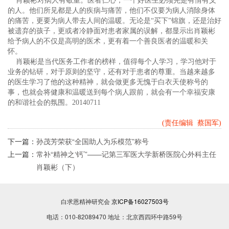
肖颖彬对病人有敬重。医者仁心，一个好医生必须先是有情有义
的人。他们所见都是人的疾病与痛苦，他们不仅要为病人消除身体
的痛苦，更要为病人带去人间的温暖。无论是“买下”锦旗，还是治好
被遗弃的孩子，更或者冷静面对患者家属的误解，都显示出肖颖彬
给予病人的不仅是高明的医术，更有着一个善良医者的温暖和关
怀。
肖颖彬是当代医务工作者的榜样，值得每个人学习，学习他对于
业务的钻研，对于原则的坚守，还有对于患者的尊重。当越来越多
的医生学习了他的这种精神，就会做更多无愧于白衣天使称号的
事，也就会将健康和温暖送到每个病人跟前，就会有一个幸福安康
的和谐社会的氛围。20140711
(责任编辑 蔡国军)
下一篇：
孙茂芳荣获“全国助人为乐模范”称号
上一篇：
常补“精神之‘钙’”——记第三军医大学新桥医院心外科主任
肖颖彬（下）
白求恩精神研究会
京ICP备16027503号
电话：010-82089470 地址：北京西四环中路59号