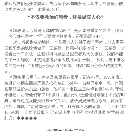
彬和战友们已开展婴幼儿先心病手术3000多例，其中，年龄最小的
出生才有72小时，体重仅3公斤。
“不仅要救治好患者，还要温暖人心”
肖颖彬说，心脏是人体的“发动机”，是人体最重要的器官，作为
一名心外科医生，“不仅要救治好患者，还要温暖人心”。
一次，肖颖彬成功地给一个贫困老人的孙子做了手术，老人用买
回程车票的钱给他做了一面锦旗。肖颖彬心疼地说：“一面锦旗，少
说也要一二百块，这些钱可能就是贫困患者几天的饭钱。我们不能
为了一面锦旗，让贫困患者及家人饿几天肚子啊。”从此，与不准收
受红包一样，“不准接受病人送的锦旗、牌匾”成为心外科的明文规
定。
肖颖彬用心尽心，患者及家属看在眼里，记在心里。1996年底，
黄进超小朋友因患严重先心病住进心外科，当时已奄奄一息。肖颖
彬带领医护人员全力施救，他和另一名医生王学锋轮换24小时守候
小进超。尽管他们守了1个多月，但由于小进超错过最佳手术治疗时
机，最终还是没能挽回孩子的生命。孩子妈妈虽伤心欲绝，但没有
埋怨，她说：“对肖颖彬大夫，自己只有说不尽的感激。”（ 2014/07/
10 来源：《 光明日报 》记者温庆生 张国圣 本报通讯员 熊学莉 胡
红升）◆◆◆◆◆