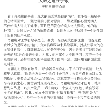
大医之道在于敬
光明日报评论员
看了肖颖彬的事迹，最大的感受就是他的“敬”。他怀着一颗敬事
的心钻研医术、一颗敬畏的心面对原则、一颗敬重的心面对病人，
不仅给病人送去了健康，而且还用爱心给病人送去温暖。他的这
种“敬”，是对大医之道的执着追求，是用自己的行动践行一个医生对
于生命的庄严承诺。
肖颖彬对医术有敬事之心。身为一名救死扶伤的医生，他首先孜
孜以求的是医术的“精”。身为临床医学中风险最高、挑战性最大的心
血管外科医生，肖颖彬常说，99分等于0分，因为患者很可能因为你
丢失的那1分而失去生命。为此，他不仅个人不断学习，攻克一个个
疑难病例，还带领团队把科室建成了国内一流、国际知名的国家重
点科室。
肖颖彬对原则有敬畏。“听诊器里有良心，手术刀下含真情，处方
权里见真情。”医患关系是一个热点社会问题，医者不仅要面对人体
的疾病，更要会治社会心态的疾病。这就要求一个医生不仅要对生
命有敬畏之心，更需要对原则有坚守。肖颖彬始终坚守信仰，时刻
想到自己是一名共产党员，“我们每收一个病人的红包，就会毁坏一
次党的形象”。因此，他在全科室推行“适度检查”、开“透明处方”、
动“阳光手术”，坚守一个医者的职业底线，坚持一个共产党员的信
念。