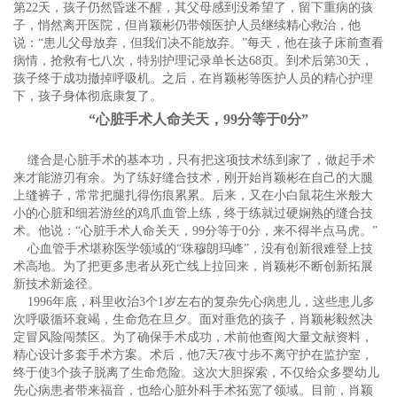
第22天，孩子仍然昏迷不醒，其父母感到没希望了，留下重病的孩
子，悄然离开医院，但肖颖彬仍带领医护人员继续精心救治，他
说：“患儿父母放弃，但我们决不能放弃。”每天，他在孩子床前查看
病情，抢救有七八次，特别护理记录单长达68页。到术后第30天，
孩子终于成功撤掉呼吸机。之后，在肖颖彬等医护人员的精心护理
下，孩子身体彻底康复了。
“心脏手术人命关天，99分等于0分”
缝合是心脏手术的基本功，只有把这项技术练到家了，做起手术
来才能游刃有余。为了练好缝合技术，刚开始肖颖彬在自己的大腿
上缝裤子，常常把腿扎得伤痕累累。后来，又在小白鼠花生米般大
小的心脏和细若游丝的鸡爪血管上练，终于练就过硬娴熟的缝合技
术。他说：“心脏手术人命关天，99分等于0分，来不得半点马虎。”
心血管手术堪称医学领域的“珠穆朗玛峰”，没有创新很难登上技
术高地。为了把更多患者从死亡线上拉回来，肖颖彬不断创新拓展
新技术新途径。
1996年底，科里收治3个1岁左右的复杂先心病患儿，这些患儿多
次呼吸循环衰竭，生命危在旦夕。面对垂危的孩子，肖颖彬毅然决
定冒风险闯禁区。为了确保手术成功，术前他查阅大量文献资料，
精心设计多套手术方案。术后，他7天7夜寸步不离守护在监护室，
终于使3个孩子脱离了生命危险。这次大胆探索，不仅给众多婴幼儿
先心病患者带来福音，也给心脏外科手术拓宽了领域。目前，肖颖