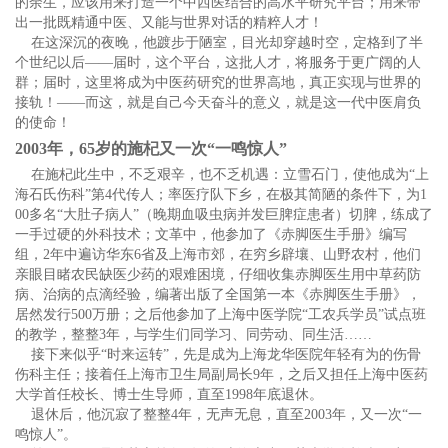
的余生，应该用来打造一个中西医结合的高水平研究平台；用来带
出一批既精通中医、又能与世界对话的精粹人才！
在这深沉的夜晚，他踱步于陋室，目光却穿越时空，定格到了半
个世纪以后——届时，这个平台，这批人才，将服务于更广阔的人
群；届时，这里将成为中医药研究的世界高地，真正实现与世界的
接轨！——而这，就是自己今天奋斗的意义，就是这一代中医肩负
的使命！
2003
年，65
岁的施杞又一次“一鸣惊人”
在施杞此生中，不乏艰辛，也不乏机遇：立雪石门，使他成为“上
海石氏伤科”第4代传人；率医疗队下乡，在极其简陋的条件下，为1
00多名“大肚子病人”（晚期血吸虫病并发巨脾症患者）切脾，练成了
一手过硬的外科技术；文革中，他参加了《赤脚医生手册》编写
组，2年中遍访华东6省及上海市郊，在穷乡辟壤、山野农村，他们
亲眼目睹农民缺医少药的艰难困境，仔细收集赤脚医生用中草药防
病、治病的点滴经验，编著出版了全国第一本《赤脚医生手册》，
居然发行500万册；之后他参加了上海中医学院“工农兵学员”试点班
的教学，整整3年，与学生们同学习、同劳动、同生活……
接下来似乎“时来运转”，先是成为上海龙华医院年轻有为的伤骨
伤科主任；接着任上海市卫生局副局长9年，之后又担任上海中医药
大学首任校长、博士生导师，直至1998年底退休。
退休后，他沉寂了整整4年，无声无息，直至2003年，又一次“一
鸣惊人”。