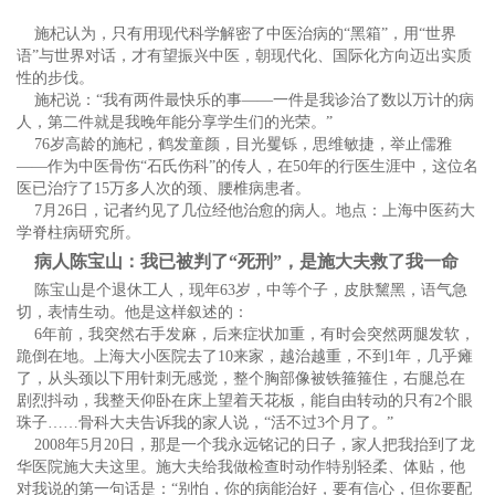
施杞认为，只有用现代科学解密了中医治病的“黑箱”，用“世界
语”与世界对话，才有望振兴中医，朝现代化、国际化方向迈出实质
性的步伐。
施杞说：“我有两件最快乐的事——一件是我诊治了数以万计的病
人，第二件就是我晚年能分享学生们的光荣。”
76岁高龄的施杞，鹤发童颜，目光矍铄，思维敏捷，举止儒雅
——作为中医骨伤“石氏伤科”的传人，在50年的行医生涯中，这位名
医已治疗了15万多人次的颈、腰椎病患者。
7月26日，记者约见了几位经他治愈的病人。地点：上海中医药大
学脊柱病研究所。
病人陈宝山：我已被判了“死刑”，是施大夫救了我一命
陈宝山是个退休工人，现年63岁，中等个子，皮肤黧黑，语气急
切，表情生动。他是这样叙述的：
6年前，我突然右手发麻，后来症状加重，有时会突然两腿发软，
跪倒在地。上海大小医院去了10来家，越治越重，不到1年，几乎瘫
了，从头颈以下用针刺无感觉，整个胸部像被铁箍箍住，右腿总在
剧烈抖动，我整天仰卧在床上望着天花板，能自由转动的只有2个眼
珠子……骨科大夫告诉我的家人说，“活不过3个月了。”
2008年5月20日，那是一个我永远铭记的日子，家人把我抬到了龙
华医院施大夫这里。施大夫给我做检查时动作特别轻柔、体贴，他
对我说的第一句话是：“别怕，你的病能治好，要有信心，但你要配