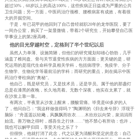
超过50%，60岁以上的高达100%，这些疾病正日益成为严重的公共
卫生问题；另一方面，中医药治疗颈椎、腰椎病富有成效，有着很
大的开掘空间。
于是，年已花甲的他回到了自己曾经就职20年的龙华医院，要了
一间办公室，购买了一架显微镜，带着2个研究生，开始攀登自己医
学事业上的第2座高峰。
他的目光穿越时空，定格到了半个世纪以后
虽然人力单薄、设施简陋，但他们的研究规划却雄心勃勃，几乎
涵盖了椎间盘、骨与关节退变性疾病的方方面面；更关键的是，研
究运用的是现代生命科学及相关学科，包括病理学、免疫学、分子
生物学、生物化学等最前沿的学科；而研究的重点，则在揭示中医
药治疗脊柱病的“奥秘”。
他自己，既是研究员，又是技术员，还是学员。属于他的那盏灯
总是在漆黑的夜晚，长久地亮着。无数个深夜，他实在太累了，就
在沙发上靠一靠。
有两次，半夜里从沙发上醒来，腰酸背痛。毕竟是60多岁的人
了，他问自己：“我这样做值得吗？”陶渊明的《归去来兮辞》浮现于
脑际：“舟遥遥以轻飏，风飘飘而吹衣……木欣欣以向荣，泉涓涓而
始流。善万物之得时，感吾生之行休……”他不禁心有所动：也许，
我也可以解甲归田，享受天伦之乐了？
但很快，他就打消了此念，代之以更为清醒和坚定的意念：自己