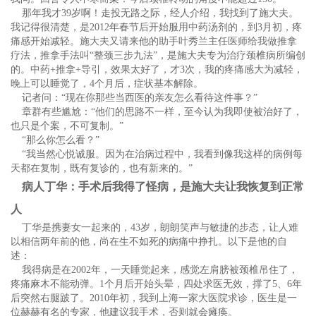
那年我才39岁啊！走投无路之际，经人介绍，我找到了施大夫。
我记得很清楚，是2012年春节后开始服用中药汤剂的，到3月初，疼
痛感开始减轻。施大夫又请来他的助手叶秀兰主任医师给我做推拿
疗法，推拿手法叫“整颈三步九法”，是施大夫专为治疗颈椎病所编创
的。中药+推拿+导引，效果太好了，才3次，我的疼痛感大为减轻，
晚上可以睡觉了，4个月后，症状基本解除。
记者问：“现在你那些当西医的亲友怎么看待这件事？”
章群有些尴尬：“他们的思路不一样，至今认为我即使被治好了，
也只是个案，不可复制。”
“那么你怎么看？”
“我当然心悦诚服。因为在治病过程中，我看到像我这样的病例每
天都在复制，既有复诊的，也有新来的。”
病人丁华：手术后我得了怪病，是施大夫让我恢复到正常
人
丁华是携妻女一起来的，43岁，朗朗笑声与敏捷的步态，让人难
以相信两年前的他，尚在生不如死的病痛中挣扎。以下是他的自
述：
我得病是在2002年，一天睡觉起来，感觉左肩膀被颈椎吊住了，
疼痛麻木不能动弹。1个月后开始头晕，四处求医无效，撑了5、6年
后突然右腿跛了。2010年初，我到上海一家大医院求诊，医生是一
位赫赫有名的专家，他建议我手术，否则就会瘫痪。