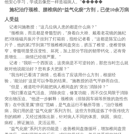
他安心学习，学成后像您一样造福病人。”◆◆◆◆◆
施杞治疗颈椎、腰椎病的“益气化瘀”方剂，已使10
余万病
人受益
记者问施教授：“这几位病人患的都是什么病？”
“颈椎病，而且都是脊髓型的，”身着白大褂、戴着老花镜的施杞
把3张核磁共振片子挂到了灯箱前，指给记者看，“这都是陈宝山的
片子，他的第2节到第7节颈椎椎间盘突出，挤压了椎管，使椎管狭
窄，脊髓明显受压变性、坏死，加上部分节段的韧带钙化，还有骨
质增生……病情已经很严重。”
记者：“我听一个西医说，这类病是不可逆转的，那您当时怎么就
敢对他说能治好？您有多大把握？”
“我当时已看清了病情，也看出了应该用什么方剂，根据经
验，‘能治好’这是可以争取的结果。”施教授的语气平静而自信。
“但是，难道吃中药能把病人椎间盘的‘突出’消除掉？”
“我们重在益气活血、消除炎症，修复功能，而不仅仅局限于消除
突出物压迫。”他进一步解释：颈椎病（排除因车祸等所致的急性伤
害）在中医里属“痹症”范畴，是气血运行不畅所导致，“治疗颈椎
病，我们用的是“益气化瘀”系列方剂。这些方剂既提炼了中医传统方
剂的精粹，又经过推陈出新，针对病人不同的体质、病因、病症、
病程，辨证施治、灵活运用。”
“益气化瘀”系列方的功能是：改善椎间盘微循环，增加椎间盘营