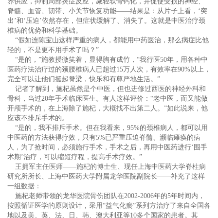
养供应，抑制局部炎症反应，减轻软骨钙化，并促使受损的神经、
脊髓、血管、韧带、小关节恢复功能——结果是：从片子上看，‘突
出’和‘压迫’依然存在，但症状缓解了、消失了。这就是中医治疗颈
椎病的优势和科学基础。
“假如连陈宝山这样严重的病人，都能用中药医治，那么病症比他
轻的，不是更不用手术了吗？”
“是的，”施教授微笑着，显得胸有成竹，“我行医50年，用各种中
医药疗法治疗过的颈腰椎病人已超过15万人次，有效率在90%以上，
完全可以让他们挺起脊梁，快乐和有尊严地生活。”
记者了解到，施杞虽然是个中医，但也进修过西医的神经外科和
骨科，当过20年手术临床医生。有人这样评价：“老中医，而又能做
开颅手术的，在上海除了施杞，大概找不出第二人。”如此说来，他
应该不排斥手术的。
“是的，我不排斥手术。但在我看来，95%的颈椎病人，都可以用
中医药的方法获得疗效，只有5%已严重压迫脊髓、濒临瘫痪的病
人，为了抢时间，必须施行手术，手术之后，再用中医药进行‘围手
术期’治疗，可以缩短疗程，提高手术疗效。”
王拥军主任医师——施杞的博士生、现任上海中医药大学脊柱病
研究所所长、上海中医药大学附属龙华医院副院长——补充了这样
一组数据：
施杞老师带领的龙华医院骨伤团队在2002-2006年的5年时间内，
按照循证医学的原则设计，采用“益气化瘀”系列方治疗了来自全国各
地以及美、英、法、日、韩、澳大利亚等10多个国家的患者。其