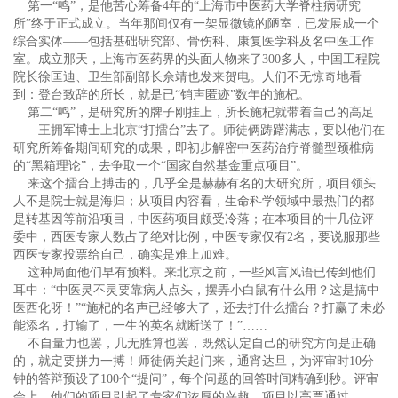
第一“鸣”，是他苦心筹备4年的“上海市中医药大学脊柱病研究
所”终于正式成立。当年那间仅有一架显微镜的陋室，已发展成一个
综合实体——包括基础研究部、骨伤科、康复医学科及名中医工作
室。成立那天，上海市医药界的头面人物来了300多人，中国工程院
院长徐匡迪、卫生部副部长佘靖也发来贺电。人们不无惊奇地看
到：登台致辞的所长，就是已“销声匿迹”数年的施杞。
第二“鸣”，是研究所的牌子刚挂上，所长施杞就带着自己的高足
——王拥军博士上北京“打擂台”去了。师徒俩踌躇满志，要以他们在
研究所筹备期间研究的成果，即初步解密中医药治疗脊髓型颈椎病
的“黑箱理论”，去争取一个“国家自然基金重点项目”。
来这个擂台上搏击的，几乎全是赫赫有名的大研究所，项目领头
人不是院士就是海归；从项目内容看，生命科学领域中最热门的都
是转基因等前沿项目，中医药项目颇受冷落；在本项目的十几位评
委中，西医专家人数占了绝对比例，中医专家仅有2名，要说服那些
西医专家投票给自己，确实是难上加难。
这种局面他们早有预料。来北京之前，一些风言风语已传到他们
耳中：“中医灵不灵要靠病人点头，摆弄小白鼠有什么用？这是搞中
医西化呀！”“施杞的名声已经够大了，还去打什么擂台？打赢了未必
能添名，打输了，一生的英名就断送了！”……
不自量力也罢，几无胜算也罢，既然认定自己的研究方向是正确
的，就定要拼力一搏！师徒俩关起门来，通宵达旦，为评审时10分
钟的答辩预设了100个“提问”，每个问题的回答时间精确到秒。评审
会上，他们的项目引起了专家们浓厚的兴趣，项目以高票通过。