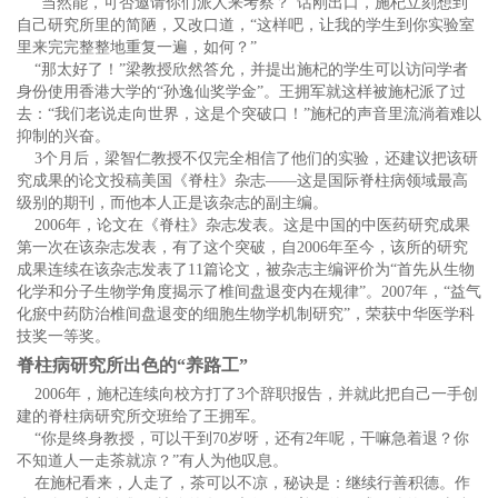
“当然能，可否邀请你们派人来考察？”话刚出口，施杞立刻想到
自己研究所里的简陋，又改口道，“这样吧，让我的学生到你实验室
里来完完整整地重复一遍，如何？”
“那太好了！”梁教授欣然答允，并提出施杞的学生可以访问学者
身份使用香港大学的“孙逸仙奖学金”。王拥军就这样被施杞派了过
去：“我们老说走向世界，这是个突破口！”施杞的声音里流淌着难以
抑制的兴奋。
3个月后，梁智仁教授不仅完全相信了他们的实验，还建议把该研
究成果的论文投稿美国《脊柱》杂志——这是国际脊柱病领域最高
级别的期刊，而他本人正是该杂志的副主编。
2006年，论文在《脊柱》杂志发表。这是中国的中医药研究成果
第一次在该杂志发表，有了这个突破，自2006年至今，该所的研究
成果连续在该杂志发表了11篇论文，被杂志主编评价为“首先从生物
化学和分子生物学角度揭示了椎间盘退变内在规律”。2007年，“益气
化瘀中药防治椎间盘退变的细胞生物学机制研究”，荣获中华医学科
技奖一等奖。
脊柱病研究所出色的“养路工”
2006年，施杞连续向校方打了3个辞职报告，并就此把自己一手创
建的脊柱病研究所交班给了王拥军。
“你是终身教授，可以干到70岁呀，还有2年呢，干嘛急着退？你
不知道人一走茶就凉？”有人为他叹息。
在施杞看来，人走了，茶可以不凉，秘诀是：继续行善积德。作