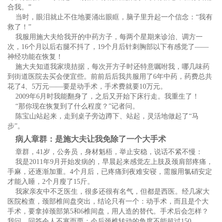
合我。”
当时，眼泪就止不住地要涌出眼眶，脑子里升起一个信念：“我有
救了！”
我服用施大夫给我开的中药方子，每两个星期来诊治、调方一
次，16个月以后右腿不抖了，19个月后针刺胸部以下有感觉了——
神经功能在恢复！
施大夫知道我家境拮据，每次开方子时还特意嘱咐我，哪几味药
到街道医院去买会便宜些。前前后后我共服用了6年中药，药费总共
花了4、5万元——要是动手术，手术费就要10万元。
2009年6月时我能翻身了，之后又开始下床行走。我重生了！
“那你现在恢复到了什么程度？”记者问。
陈宝山站起来，走到桌子旁边蹲下、站起，灵活地做起了“马
步”。
病人章群：是施大夫让我免除了一个大手术
章群，41岁，公务员，身材魁梧，举止安稳，说话不紧不慢：
我是2011年9月开始发病的，早晨起来感觉左上肢及颈肩部疼痛，
手麻，还逐渐加重。4个月后，已疼痛到夜难安寝，需服用氯硝安定
才能入睡，2个月瘦了15斤。
我家亲友中不乏医生，很多还很有名气，但都是西医。经几家大
医院检查，颈部椎间盘突出，结论只有一个：动手术，而且是个大
手术，要拿掉颈部第5和6椎间盘，用人造的替代。手术后会怎样？
我问。回答令人不寒而栗：今后颈椎转动的角度不能超过150。