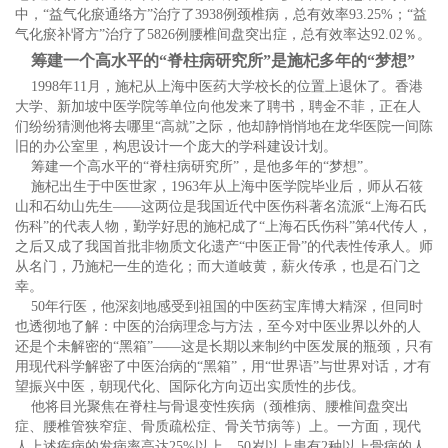
中，“益气化瘀通络方”治疗了3938例颈椎病，总有效率93.25%；“益
气化瘀补肾方”治疗了5826例腰椎间盘突出症，总有效率达92.02％。
筹建一个高水平的“脊柱病研究所”是施杞多年的“梦想”
1998年11月，施杞从上海中医药大学校长的位置上退休了。香港
大学、新加坡中医学院等单位向他发来了聘书，聘金不菲，正在人
们纷纷猜测他将去哪里“高就”之际，他却静悄悄地在龙华医院一间陈
旧的办公室里，构思设计一个庞大的学科建设计划。
筹建一个高水平的“脊柱病研究所”，是他多年的“梦想”。
施杞出生于中医世家，1963年从上海中医学院毕业后，师从石筱
山和石幼山先生——这两位是我国近代中医伤科著名流派“上海石氏
伤科”的代表人物，勤学好思的施杞成了“上海石氏伤科”第4代传人，
之后又成了我国首批非物质文化遗产“中医正骨”的代表性传承人。师
从名门，乃施杞一生的造化；而大道岐黄，薪火传承，也是石门之
幸。
50年行医，他深刻地感受到祖国的中医药宝库博大精深，但同时
也透彻地了解：中医的治病理念与方法，至今对中医业界以外的人
还是个未解密的“黑箱”——这是长期以来制约中医发展的瓶颈，只有
用现代科学解密了中医治病的“黑箱”，用“世界语”与世界对话，才有
望振兴中医，朝现代化、国际化方向迈出实质性的步伐。
他将目光聚焦在脊柱与骨退变性疾病（颈椎病、腰椎间盘突出
症、腰椎管狭窄症、骨质疏松症、骨关节病等）上。一方面，现代
人上述疾病的发病率高达25%以上，50岁以上患有2种以上骨病的人