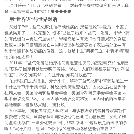
项目获得了115万元科研经费——对新生的脊柱病研究所来说，真
是一笔雪中送炭的巨款！◆◆◆◆◆
用“世界语”与世界对话
又过了7年，益气化瘀法治疗颈椎病的“黑箱理论”中最后一个盖子
也被揭开了，一根完整的“链条”凸显了出来：益气、化瘀、补肾中药
的有效组分→促进气血调和、肾精充足→有效抑制脊髓局部的炎症
反应→抑制脊髓细胞凋亡→同时促使神经营养因子表达与分泌→有
利于脊髓和神经功能的修复。这，就是中医“调和气血”“补肾填精”理
论的内在规律！
2011年，“益气化瘀法治疗椎间盘退变性疾病的基础研究和临床应
用”获得了国家科技进步奖二等奖。现在，人们对老祖宗留下的“稀世
珍宝”，不仅“知其然”，而且开始“知其所以然”了！
“由于我们是从细胞、分子水平，解释了益气化瘀补肾药是通过一
个什么环节来干预脊髓、神经损伤病理变化的。因此先后在世界脊
柱病大会、美国骨与矿盐学会年会、美国骨科研究学会年会等国际
学术会议交流18次，在国内学术会议交流25次，国内外的西医学者
都能理解，也很感兴趣。”施杞说。
2003年底，施杞去香港大学访问，与该校著名的骨科专家梁智仁
教授进行交流。当梁教授听施杞说他们已通过动物模型，发现了椎
间盘退变存在“三期变化规律”时，非常惊讶：“这应该是西医做的事
啊！”沉吟片刻，他问：“你们做的这些动物模型能否重复？”