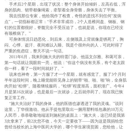
手术后2个星期，出现了状况：整个身体开始倾斜，左高右低，浑
身的肌肉、韧带都像绳索，牵掣着全身骨骼，身体失去了平衡。
我去找那位专家，他给我作了检查，奇怪的是找不到任何“发病
点”，一切指标都正常：“手术非常成功，2个人造椎间盘、钢板、钢
钉的位置都很好，脊髓完全不受压迫了，也就是说，你现在已经没
有颈椎病了。”
可身体情况日趋恶化，到后来，左侧颈及上背就像是锈死了，胸
闷、心悸、盗汗、夜间难以入睡。我是个很外向的人，可此时得了
严重的焦虑症，整天不说一句话。
2011年6月，我来到施大夫的特需门诊。他温文尔雅、和蔼可亲，
第一句话就让我眼前一亮，他说：“你这个病没有关系，有个老太跟
你一样，看了一段时间就好了。”
说来也神奇，第一方服了才一个星期，就有感觉了。服了3个月到
半年这段时间，晚上睡觉能听见身上的韧带“啪、啪、啪”响，全身肌
肉开始“松绑”。随着继续服药，“松绑”程度渐高，面积渐广。今年4
月是第16次就诊，也是最后一次就诊，之后就停药了。现在我已恢
复正常工作。
“施大夫治好了我的身体，他的医德也渗透进了我的灵魂。”说到
这里，丁华很激动。他从手提包里取出一捆用塑料纸包裹的10万元
人民币，恭恭敬敬地端送到施杞的桌面上：“施大夫，这已经是我第
3次拿来了，前2次您不收，今天一定要收下——因为这是我捐给您
曾经当校长的上海中医药大学的，哪个学生家境贫困，您给他，让