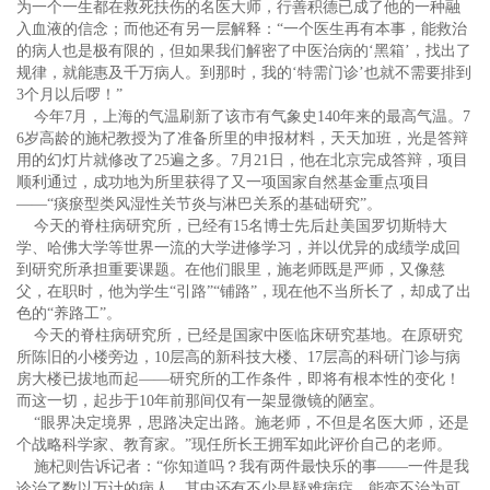
为一个一生都在救死扶伤的名医大师，行善积德已成了他的一种融
入血液的信念；而他还有另一层解释：“一个医生再有本事，能救治
的病人也是极有限的，但如果我们解密了中医治病的‘黑箱’，找出了
规律，就能惠及千万病人。到那时，我的‘特需门诊’也就不需要排到
3个月以后啰！”
今年7月，上海的气温刷新了该市有气象史140年来的最高气温。7
6岁高龄的施杞教授为了准备所里的申报材料，天天加班，光是答辩
用的幻灯片就修改了25遍之多。7月21日，他在北京完成答辩，项目
顺利通过，成功地为所里获得了又一项国家自然基金重点项目
——“痰瘀型类风湿性关节炎与淋巴关系的基础研究”。
今天的脊柱病研究所，已经有15名博士先后赴美国罗切斯特大
学、哈佛大学等世界一流的大学进修学习，并以优异的成绩学成回
到研究所承担重要课题。在他们眼里，施老师既是严师，又像慈
父，在职时，他为学生“引路”“铺路”，现在他不当所长了，却成了出
色的“养路工”。
今天的脊柱病研究所，已经是国家中医临床研究基地。在原研究
所陈旧的小楼旁边，10层高的新科技大楼、17层高的科研门诊与病
房大楼已拔地而起——研究所的工作条件，即将有根本性的变化！
而这一切，起步于10年前那间仅有一架显微镜的陋室。
“眼界决定境界，思路决定出路。施老师，不但是名医大师，还是
个战略科学家、教育家。”现任所长王拥军如此评价自己的老师。
施杞则告诉记者：“你知道吗？我有两件最快乐的事——一件是我
诊治了数以万计的病人，其中还有不少是疑难病症，能变不治为可