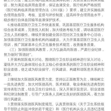
募工作力度，建立区域内血液应急保障机制，完善质量控制体系建
设，努力满足临床用血需求，保证血液安全。医疗机构严格按照
《医疗机构临床用血管理办法（2011版）》要求，建立并实施临床
合理用血指导、考核、监督与评价制度，提高科学合理用血水平，
稳步推行自体血回输等血液保护技术。
6.推动基层医疗卫生工作快速发展。巩固基层医疗卫生服务机构
综合改革成果，完善投入机制，加大绩效考核力度，调动基层医疗
卫生人员积极性。继续开展创建全国示范社区卫生服务中心活动，
加强基层医疗卫生服务机构内涵建设。大力开展基层医疗卫生人员
培训，推广国家基本公共卫生服务技术规范，改善服务质量。
（三）加强医德医风教育，大力弘扬高尚医德，严肃行业纪律，
努力做到“医德好”。
1.开展构筑医魂大讨论。围绕医疗卫生职业精神进行深入讨论，
凝练并大力弘扬体现社会主义核心价值体系的医疗卫生职业精神和
职业道德，使之成为职业操守、行风建设、构建和谐医患关系的主
旋律。
2.继续加大医德医风教育力度。坚持以正面教育为主，继续树立
一批先进典型，加大对医德高尚、医术精湛、敬业奉献先进典型的
宣传表彰力度，结合卫生行业特点，深入开展宗旨意识、职业道德
和纪律法制教育，引导广大医务人员树立良好的医德医风，着力加
强行风建设。
3.贯彻落实医德医风制度规范。认真贯彻落实《关于卫生系统领
导干部防止利益冲突的若干规定》和《医疗机构从业人员违纪违规