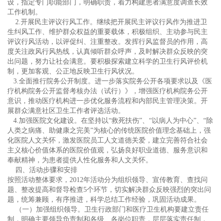
设，指定专门职能部门，明确职责，着力构建患者满意度调查长效
工作机制。
2.开展民主评议行风工作。继续把开展民主评议行风作为推进卫
生纠风工作、维护群众权益的重要载体，积极组织、主动参与民主
评议行风活动，以评促纠、注重整改。发挥行风监督员的作用，高
度关注政风行风热线，认真倾听群众呼声，及时解决群众反映的突
出问题，努力让社会满意。要积极探索建立科学的卫生行风评价机
制，更加客观、公正地反映卫生行风状况。
3.全面推行院务公开制度。进一步落实院务公开各项要求以及《医
疗机构院务公开监督考核办法（试行）》，增强医疗机构院务公开
意识，推动医疗机构进一步优化服务流程和内部民主管理决策。开
展群众满意社区卫生工作者评选活动。
4.加强医院文化建设。在坚持以“救死扶伤”、“以病人为中心”、“除
人类之病痛、助健康之完美”为核心的传统医院价值理念基础上，强
化医院人文关怀，激发医院员工人文道德关爱，建立完善符合社会
主义核心价值体系的医院价值观，弘扬良好职业道德、服务意识和
奉献精神，为患者提供人性化服务和人文关怀。
四、活动步骤和安排
按照活动整体要求，2012年活动分为组织领导、宣传教育、查找问
题、整改提高和督导检查5个环节，切实解决群众反映强烈的突出问
题，统筹兼顾，有序推进，科学总结工作经验，巩固活动成果。
（一）加强组织领导。卫生行政部门和医疗卫生机构要建立责任
制，明确主要领导负责制和各级、各岗位职责，层层落实责任制，