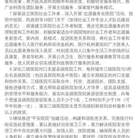
量和质量，努力提高居民知晓率和感受度。积极转变服务模式，推
广全科医生团队服务，开展主动服务，探索签约服务模式。
7.探索设立医院社会工作者，深入开展“志愿服务在医院”活动。按
照中组部、民政部等18部门关于《加强社会工作专业人才队伍建设
的意见》，探索建立医院社会工作者制度。逐步完善志愿服务的管
理制度和工作机制，积极探索适合中国国情的社会工作者和志愿服
务新形式、新内容、新模式，促进医患关系和谐。将社会工作者和
志愿服务引入医疗机构和采供血机构。医疗机构要组织广大医务人
员以志愿者身份深入基层，特别是流动人口集中生活工作的场所以
及康复、养老等机构，开展公共卫生、医疗服务和健康教育等志愿
服务，使人民群众切实感受到改善医疗服务的实效。
8.深化三级医院对口支援县级医院工作。每所城市三级医院与3所
左右县级医院（包括县医院和县中医院）建立长期稳定的对口支援
和协作关系。三级医院可采取合作、托管、选派院长、团队支援、
接收进修等方式，重点帮助县级医院加强人才培养，提高县级医院
的管理水平和服务能力。落实向县级医院轮换派驻医生制度，向每
个受援县级医院派驻医务人员不少于5名，工作时间不少于1年（可
半年轮换一次）。落实三级医院医生晋升高级职称前到农村服务1年
以上的政策。
9.继续推进“平安医院”创建活动，构建和谐医患关系。完善医疗纠
纷应急处置预案，要认真做好治安保卫工作，着力解决医院安全管
理工作中存在的重大问题，加强人防、技防措施，确保医务人员的
人身权利；建立健全医警快速对接机制；要按照《医院投诉管理办