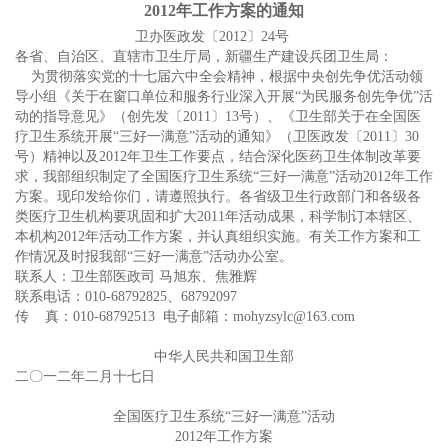
2012
年工作方案的通知
卫办医政发〔2012〕24号
各省、自治区、直辖市卫生厅局，新疆生产建设兵团卫生局：
为贯彻落实党的十七届六中全会精神，根据中央创先争优活动领
导小组《关于在窗口单位和服务行业深入开展“为民服务创先争优”活
动的指导意见》（创先发〔2011〕13号）、《卫生部关于在全国医
疗卫生系统开展“三好一满意”活动的通知》（卫医政发〔2011〕30
号）精神以及2012年卫生工作要点，结合深化医药卫生体制改革要
求，我部组织制定了全国医疗卫生系统“三好一满意”活动2012年工作
方案。现印发给你们，请遵照执行。各省级卫生行政部门和各级各
类医疗卫生机构要巩固和扩大2011年活动成果，科学制订本辖区、
本机构2012年活动工作方案，并认真组织实施。有关工作方案和工
作情况及时报我部“三好一满意”活动办公室。
联系人：卫生部医政司 马旭东、焦雅辉
联系电话：010-68792825、68792097
传 真：010-68792513 电子邮箱：mohyzsylc@163.com
中华人民共和国卫生部
二〇一二年二月十七日
全国医疗卫生系统“三好一满意”活动
2012年工作方案