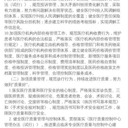
法（试行）》，规范投诉管理，加大矛盾纠纷排查化解力度，采取
有力措施，努力将问题解决在萌芽状态。健全医疗纠纷人民调解组
织体系，实现医疗纠纷人民调解制度的全覆盖；健全医疗责任保险
等医疗风险分担机制；逐步建立科学的绩效考核指标，实现调解工
作信息化。
10.加强医疗机构内部价格管理工作。规范医疗机构收费行为，维护
患者与医疗机构的合法权益，严格落实《医疗机构内部价格管理暂
行规定》。医疗机构建立由机构领导、价格管理部门和有关药物采
供部门组成的医疗机构价格管理体系，建立健全医药价格调价管理
制度、医疗服务成本核算和成本控制管理制度、新增医疗服务项目
价格申报制度、价格公示制度、费用清单制度、医药价格自查制
度、价格投诉管理制度、价格管理奖惩制度以及医药价格政策文件
档案管理制度，科学管理、合理控制医疗服务成本。
（二）加强质量管理，规范诊疗行为，持续改进医疗质量，努力
做到“质量好”。
1.落实医疗质量和医疗安全的核心制度。严格落实首诊负责、三
级医师查房、疑难病例讨论、危重患者抢救、会诊、术前讨论、死
亡病例讨论、交接班等核心制度，严格落实《病历书写基本规范》
和《手术安全核对制度》，规范病历书写和手术安全核对工作，保
障医疗质量和医疗安全。
2. 健全医疗质量管理与控制体系。贯彻落实《医疗质量控制中心
管理办法（试行）》，推进重点临床专业医疗质量与控制中心建