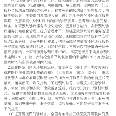
1.深入推进预约诊疗服务工作。医院能够以多种渠道为患者提供
预约诊疗服务（电话预约、网络预约、短信预约、诊间预约、门诊
服务台预约及自助预约机等）。建立完善的预约诊疗管理制度，明
确主管领导、主管部门及管理人员；设计科学合理的预约诊疗服务
流程，为患者提供8小时以上的预约诊疗服务，患者预约信息完整、
翔实。加强预约诊疗服务专业化建设，提升服务能力。实行预约诊
疗服务的精细化管理，提升管理水平。加强医院预约诊疗服务管理
信息化建设，实现预约号源动态调配，医院根据预约情况科学安排
预约出诊医师、诊室等医疗资源；信息系统能够提供预约诊疗服务
开展情况的数据统计信息。到2012年底，三级医院门诊普通号源全
部开放预约，专家号源开放预约率≥50%，医院患者月平均复诊预约
率达到60%，口腔、产前检查月平均复诊预约率达到80%；努力缩短
预约时间与实际就诊时间间隔。
2.优化医院门急诊环境和流程。贯彻落实《关于进一步改善医疗
机构医疗服务管理工作的通知》（卫医政发〔2010〕12号），继续
将改善人民群众看病就医感受作为加强医疗服务工作的创新点和突
破点，落实便民、利民措施，通过预约挂号、合理安排门急诊服
务、简化门急诊和入院、出院服务流程、推行“先诊疗，后结算”模
式、 提供方便快捷的检查结果查询服务、导医服务和即时结算服务
等，积极探索、创新，有计划、有重点地推进各项改善医疗服务的
措施，做到安排合理、服务热情、流程顺畅，不断促进医疗服务水
平的提高。
3.广泛开展便民门诊服务。全国有条件的三级医院开展双休日及