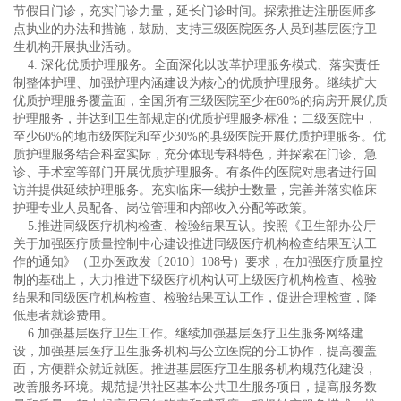
节假日门诊，充实门诊力量，延长门诊时间。探索推进注册医师多
点执业的办法和措施，鼓励、支持三级医院医务人员到基层医疗卫
生机构开展执业活动。
4. 深化优质护理服务。全面深化以改革护理服务模式、落实责任
制整体护理、加强护理内涵建设为核心的优质护理服务。继续扩大
优质护理服务覆盖面，全国所有三级医院至少在60%的病房开展优质
护理服务，并达到卫生部规定的优质护理服务标准；二级医院中，
至少60%的地市级医院和至少30%的县级医院开展优质护理服务。优
质护理服务结合科室实际，充分体现专科特色，并探索在门诊、急
诊、手术室等部门开展优质护理服务。有条件的医院对患者进行回
访并提供延续护理服务。充实临床一线护士数量，完善并落实临床
护理专业人员配备、岗位管理和内部收入分配等政策。
5.推进同级医疗机构检查、检验结果互认。按照《卫生部办公厅
关于加强医疗质量控制中心建设推进同级医疗机构检查结果互认工
作的通知》（卫办医政发〔2010〕108号）要求，在加强医疗质量控
制的基础上，大力推进下级医疗机构认可上级医疗机构检查、检验
结果和同级医疗机构检查、检验结果互认工作，促进合理检查，降
低患者就诊费用。
6.加强基层医疗卫生工作。继续加强基层医疗卫生服务网络建
设，加强基层医疗卫生服务机构与公立医院的分工协作，提高覆盖
面，方便群众就近就医。推进基层医疗卫生服务机构规范化建设，
改善服务环境。规范提供社区基本公共卫生服务项目，提高服务数