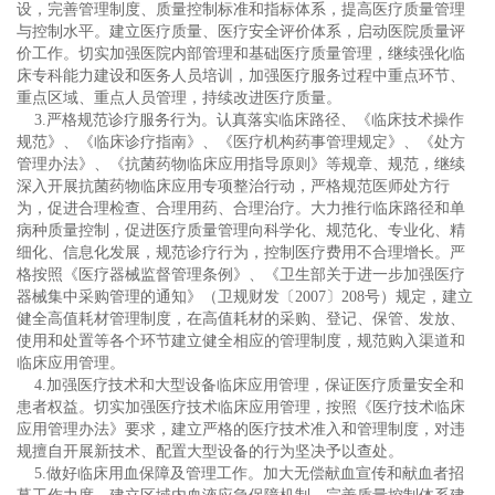
设，完善管理制度、质量控制标准和指标体系，提高医疗质量管理
与控制水平。建立医疗质量、医疗安全评价体系，启动医院质量评
价工作。切实加强医院内部管理和基础医疗质量管理，继续强化临
床专科能力建设和医务人员培训，加强医疗服务过程中重点环节、
重点区域、重点人员管理，持续改进医疗质量。
3.严格规范诊疗服务行为。认真落实临床路径、《临床技术操作
规范》、《临床诊疗指南》、《医疗机构药事管理规定》、《处方
管理办法》、《抗菌药物临床应用指导原则》等规章、规范，继续
深入开展抗菌药物临床应用专项整治行动，严格规范医师处方行
为，促进合理检查、合理用药、合理治疗。大力推行临床路径和单
病种质量控制，促进医疗质量管理向科学化、规范化、专业化、精
细化、信息化发展，规范诊疗行为，控制医疗费用不合理增长。严
格按照《医疗器械监督管理条例》、《卫生部关于进一步加强医疗
器械集中采购管理的通知》（卫规财发〔2007〕208号）规定，建立
健全高值耗材管理制度，在高值耗材的采购、登记、保管、发放、
使用和处置等各个环节建立健全相应的管理制度，规范购入渠道和
临床应用管理。
4.加强医疗技术和大型设备临床应用管理，保证医疗质量安全和
患者权益。切实加强医疗技术临床应用管理，按照《医疗技术临床
应用管理办法》要求，建立严格的医疗技术准入和管理制度，对违
规擅自开展新技术、配置大型设备的行为坚决予以查处。
5.做好临床用血保障及管理工作。加大无偿献血宣传和献血者招