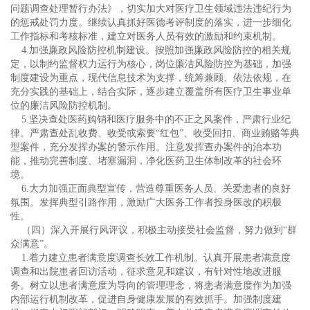
问题调查处理暂行办法》，切实加大对医疗卫生领域违法违纪行为
的惩戒处罚力度。继续认真抓好医德考评制度的落实，进一步细化
工作指标和考核标准，建立对医务人员有效的激励和约束机制。
4.加强廉政风险防控机制建设。按照加强廉政风险防控的相关规
定，以制约监督权力运行为核心，岗位廉洁风险防控为基础，加强
制度建设为重点，现代信息技术为支撑，统筹兼顾、依法依规，在
充分实践的基础上，结合实际，逐步建立覆盖所有医疗卫生事业单
位的廉洁风险防控机制。
5.坚决查处医药购销和医疗服务中的不正之风案件，严肃行业纪
律。严肃查处乱收费、收受或索要“红包”、收受回扣、商业贿赂等典
型案件，充分发挥办案的警示作用。注意发挥查办案件的治本功
能，推动完善制度、堵塞漏洞，净化医药卫生体制改革的社会环
境。
6.大力加强正面典型宣传，营造尊重医务人员、关爱患者的良好
氛围。发挥典型引路作用，激励广大医务工作者投身医改的积极
性。
（四）深入开展行风评议，积极主动接受社会监督，努力做到“群
众满意”。
1.着力建立患者满意度调查长效工作机制。认真开展患者满意度
调查和出院患者回访活动，征求意见和建议，有针对性地改进服
务。树立以患者满意度为导向的管理理念，将患者满意度作为加强
内部运行机制改革，促进自身健康发展的有效抓手。加强制度建