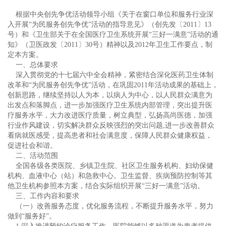
根据中央创先争优活动领导小组《关于在窗口单位和服务行业深
入开展“为民服务创先争优”活动的指导意见》（创先发〔2011〕13
号）和《卫生部关于在全国医疗卫生系统开展“三好一满意”活动的通
知》（卫医政发〔2011〕30号）精神以及2012年卫生工作要点，制
定本方案。
一、总体要求
深入贯彻党的十七届六中全会精神，紧密结合深化医药卫生体制
改革和“为民服务创先争优”活动，在巩固2011年活动成果的基础上，
创新思路，继续坚持以人为本，以病人为中心，以人民群众满意为
出发点和落脚点，进一步加强医疗卫生系统内部管理，突出提升医
疗服务水平，大力改进医疗质量，树立典型，弘扬高尚医德，加强
行业作风建设，切实解决群众反映强烈的突出问题,进一步改善群众
看病就医感受，提高患者和社会满意度，保障人民群众健康权益，
促进社会和谐。
二、活动范围
全国各级各类医院、乡镇卫生院、社区卫生服务机构、妇幼保健
机构、血液中心（站）和急救中心。卫生监督、疾病预防控制等其
他卫生机构参照本方案，结合实际组织开展“三好一满意”活动。
三、工作内容和要求
（一）改善服务态度，优化服务流程，不断提升服务水平，努力
做到“服务好”。