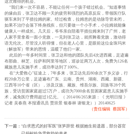
这次难得的机会。
“我们来一次不容易，不能让任何一个孩子错过机会。”知道事情
的缘由后，张卫达不顾一天的疲劳和强烈的高原反应，带领医疗队
驱车来到了平措拉姆的家。经过检查，拉姆患的是动脉导管未闭，
如果不治疗会落下终身残疾，但只要做一个小手术，小拉姆就能像
健康人一样成长。几天后，爷爷亲自陪着平措拉姆来到了广州，老
人家手里拿着一面小党旗，一见到张卫达，就挥舞着党旗，激动得
语无伦次。尽管没人听得懂，但在老人心里，是眼前这位金珠玛米
（解放军）带来的恩情，温暖了他们一家。
此后的一年多时间里，张卫达和他的团队先后4次进西藏，足迹遍
布那曲、林芝、拉萨和阿里等地区，巡诊近两万人次，免费为126名
藏族患儿实施手术，成功率达到了100%。
在“大爱救心”征途上，7年多来，张卫达先后80余次下乡义诊，行
程20余万公里，足迹遍布广东、云南、贵州、湖南、西藏、新疆、
江西等10个省（区），涉及汉族、藏族、维吾尔族、回族等28个民
族，受访贫困家庭超过5万户，成功为7000余名贫困家庭患儿实施手
术，减免医疗费用超过1亿元。（ 2014/06/265来源：《 光明日报 》
记者 吴春燕 本报通讯员 贾崇景 银春林 谢银龙））20140625
（责任编辑 蔡国军）
下一篇：
“白求恩式的好军医”张笋辞世 根据她生前遗愿，部分器官
已捐献给急需救助的患者