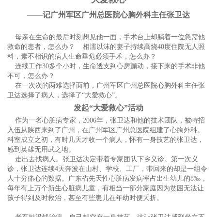
——记广州军区广州总医院心胸外科主任张卫达
母亲在生命的最后时刻想见他一面，手术台上却躺着一位急需他
救命的患者，怎么办？ 相濡以沫的妻子持续高烧40度住院无人照
料，素不相识的病人生命垂危必须手术，怎么办？
连续工作30多个小时，生命透支到心房颤动，接下来的手术非他
不可，怎么办？
在一次次的两难选择面前，广州军区广州总医院心胸外科主任张
卫达选择了病人，选择了“大爱救心”。
发起“大爱救心”活动
作为一名心脏病专家，2006年，张卫达和他的技术团队，被特招
入伍从陕西来到了广州，在广州军区广州总医院组建了心胸外科。
科室成立之初，有时几天才收一个病人，怀有一身技艺的张卫达，
感到英雄无用武之地。
走出去找病人。张卫达决定带着专家团队下乡义诊。第一次义
诊，张卫达连续4天奔波在山村、学校、工厂，带回来的却是一组令
人十分痛心的数据。广东省先天性心脏病发病率占出生幼儿的8‰，
每年有上万个新生心脏病儿童，有相当一部分家庭因为贫困无法让
孩子得到及时救治，甚至有些患儿在年幼时便夭折。