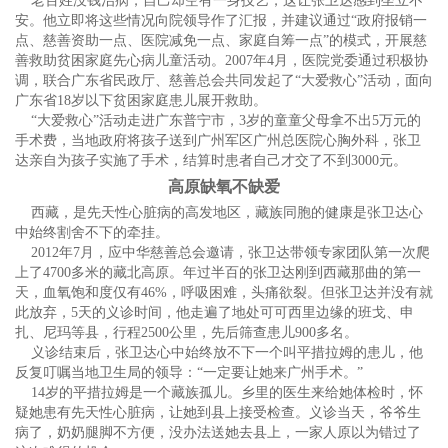
老百姓没钱治病，自己却空有一身技艺，这让张卫达感到坐立不
安。他立即将这些情况向院领导作了汇报，并建议通过“政府报销一
点、慈善资助一点、医院减免一点、家庭自筹一点”的模式，开展慈
善救助贫困家庭先心病儿童活动。2007年4月，医院党委通过积极协
调，联合广东省民政厅、慈善总会共同发起了“大爱救心”活动，面向
广东省18岁以下贫困家庭患儿展开救助。
“大爱救心”活动走进广东普宁市，3岁的童童父母拿不出5万元的
手术费，当地政府将孩子送到广州军区广州总医院心胸外科，张卫
达亲自为孩子实施了手术，结算时患者自己才交了不到3000元。
高原缺氧不缺爱
西藏，是先天性心脏病的高发地区，藏族同胞的健康是张卫达心
中始终割舍不下的牵挂。
2012年7月，应中华慈善总会邀请，张卫达带领专家团队第一次爬
上了4700多米的藏北高原。年过半百的张卫达刚到西藏那曲的第一
天，血氧饱和度仅有46%，呼吸困难，头痛欲裂。但张卫达并没有就
此放弃，5天的义诊时间，他走遍了地处可可西里边缘的班戈、申
扎、尼玛等县，行程2500公里，先后筛查患儿900多名。
义诊结束后，张卫达心中始终放不下一个叫平措拉姆的患儿，他
反复叮嘱当地卫生局的领导：“一定要让她来广州手术。”
14岁的平措拉姆是一个藏族孤儿。乡里的医生来给她体检时，怀
疑她患有先天性心脏病，让她到县上接受检查。义诊当天，爷爷生
病了，奶奶腿脚不方便，没办法送她去县上，一家人原以为错过了