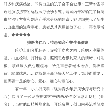
肝多种疾病感染。即将出生的孩子会不会健康？王新华当即
通过演练携带的远程医疗会诊系统，请国内专家确定了抗病
毒的治疗方案和剖宫产手术分娩的建议，她详细交代了新生
儿出生后的注意事项。患者及其家属都放了心，一再表示感
谢。◆◆◆◆◆
她医者仁心，待患如亲守护生命健康
给护士们分配任务，穿梭于病房之间，给病人测量体
温、抽血检测、打针输液，照顾患者极其家人的情绪，对消
极、烦躁病人做心理疏导，给危重患者端水送饭、洗衣搓
背、端屎端尿……这就是王新华每天的工作，繁琐而重复，
但需要十足的耐心、爱心、细心与责任心。
有一年，小儿肝病科（现为青少年肝病诊疗与研究中
心）接收了一位从安徽农村来的两岁传染病患儿赵翔（化
名），当时他四肢肿胀化脓，开始腐烂，创口向外流着散发