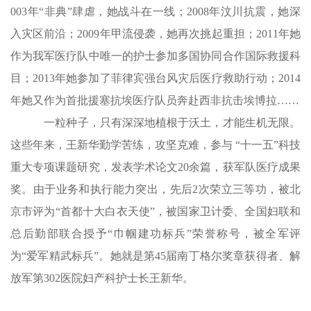
003年“非典”肆虐，她战斗在一线；2008年汶川抗震，她深
入灾区前沿；2009年甲流侵袭，她再次挑起重担；2011年她
作为我军医疗队中唯一的护士参加多国协同合作国际救援科
目；2013年她参加了菲律宾强台风灾后医疗救助行动；2014
年她又作为首批援塞抗埃医疗队员奔赴西非抗击埃博拉……
一粒种子，只有深深地植根于沃土，才能生机无限。
这些年来，王新华勤学苦练，攻坚克难，参与 “十一五”科技
重大专项课题研究，发表学术论文20余篇，获军队医疗成果
奖。由于业务和执行能力突出，先后2次荣立三等功，被北
京市评为“首都十大白衣天使”，被国家卫计委、全国妇联和
总后勤部联合授予“巾帼建功标兵”荣誉称号，被全军评
为“爱军精武标兵”。她就是第45届南丁格尔奖章获得者、解
放军第302医院妇产科护士长王新华。