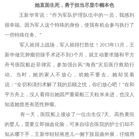
她直面生死，勇于担当尽显巾帼本色
王新华常说：“作为军队护理队伍中的一员，我感到
很幸福。因为军人这个特殊的身份，使我有机会参与执行了
一些特殊任务。”
军人就得上战场，军人就得打胜仗！2013年11月，王
新华做完肿瘤切除手术还不到3个月，就主动要求随和平方
舟号医院船赴菲律宾，参加强台风“海燕”灾后医疗救助行
动。当时，她的家人不放心，劝她不要去。她却笑着
说：“全切和清扫术解了我的后顾之忧，你们放心吧！”在和
平方舟上，没人看得出她因严重晕船三天粒米未进，也没人
知道她曾患有恶性肿瘤。
有一天，医院船上接诊了一位出生仅7天、高热黄疸
的婴儿，需要立即抽血化验，可来自综合医院的护士们却不
知从哪下手，王新华轻轻将患儿一侧下肢屈曲外展，仔细用