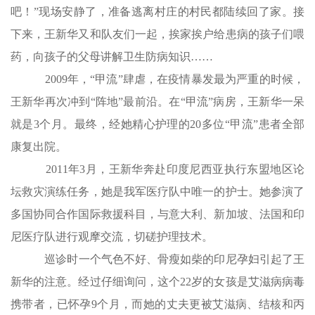
吧！”现场安静了，准备逃离村庄的村民都陆续回了家。接
下来，王新华又和队友们一起，挨家挨户给患病的孩子们喂
药，向孩子的父母讲解卫生防病知识……
2009年，“甲流”肆虐，在疫情暴发最为严重的时候，
王新华再次冲到“阵地”最前沿。在“甲流”病房，王新华一呆
就是3个月。最终，经她精心护理的20多位“甲流”患者全部
康复出院。
2011年3月，王新华奔赴印度尼西亚执行东盟地区论
坛救灾演练任务，她是我军医疗队中唯一的护士。她参演了
多国协同合作国际救援科目，与意大利、新加坡、法国和印
尼医疗队进行观摩交流，切磋护理技术。
巡诊时一个气色不好、骨瘦如柴的印尼孕妇引起了王
新华的注意。经过仔细询问，这个22岁的女孩是艾滋病病毒
携带者，已怀孕9个月，而她的丈夫更被艾滋病、结核和丙