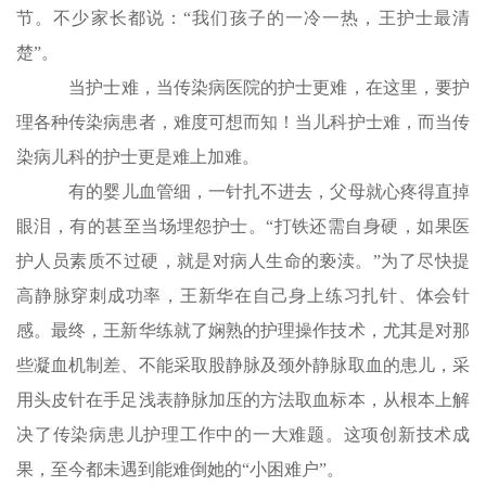
节。不少家长都说：“我们孩子的一冷一热，王护士最清
楚”。
当护士难，当传染病医院的护士更难，在这里，要护
理各种传染病患者，难度可想而知！当儿科护士难，而当传
染病儿科的护士更是难上加难。
有的婴儿血管细，一针扎不进去，父母就心疼得直掉
眼泪，有的甚至当场埋怨护士。“打铁还需自身硬，如果医
护人员素质不过硬，就是对病人生命的亵渎。”为了尽快提
高静脉穿刺成功率，王新华在自己身上练习扎针、体会针
感。最终，王新华练就了娴熟的护理操作技术，尤其是对那
些凝血机制差、不能采取股静脉及颈外静脉取血的患儿，采
用头皮针在手足浅表静脉加压的方法取血标本，从根本上解
决了传染病患儿护理工作中的一大难题。这项创新技术成
果，至今都未遇到能难倒她的“小困难户”。