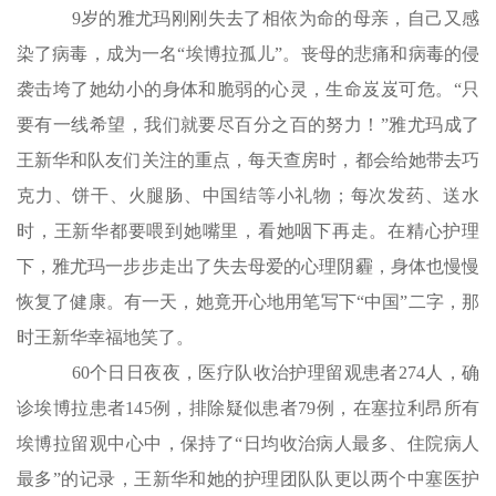
9岁的雅尤玛刚刚失去了相依为命的母亲，自己又感
染了病毒，成为一名“埃博拉孤儿”。丧母的悲痛和病毒的侵
袭击垮了她幼小的身体和脆弱的心灵，生命岌岌可危。“只
要有一线希望，我们就要尽百分之百的努力！”雅尤玛成了
王新华和队友们关注的重点，每天查房时，都会给她带去巧
克力、饼干、火腿肠、中国结等小礼物；每次发药、送水
时，王新华都要喂到她嘴里，看她咽下再走。在精心护理
下，雅尤玛一步步走出了失去母爱的心理阴霾，身体也慢慢
恢复了健康。有一天，她竟开心地用笔写下“中国”二字，那
时王新华幸福地笑了。
60个日日夜夜，医疗队收治护理留观患者274人，确
诊埃博拉患者145例，排除疑似患者79例，在塞拉利昂所有
埃博拉留观中心中，保持了“日均收治病人最多、住院病人
最多”的记录，王新华和她的护理团队队更以两个中塞医护