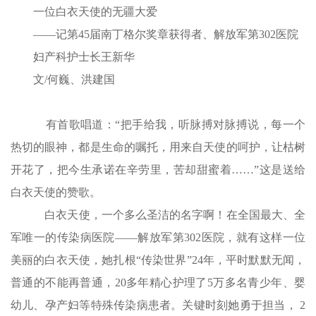
一位白衣天使的无疆大爱
——记第45届南丁格尔奖章获得者、解放军第302医院
妇产科护士长王新华
文/何巍、洪建国
有首歌唱道：“把手给我，听脉搏对脉搏说，每一个
热切的眼神，都是生命的嘱托，用来自天使的呵护，让枯树
开花了，把今生承诺在辛劳里，苦却甜蜜着……”这是送给
白衣天使的赞歌。
白衣天使，一个多么圣洁的名字啊！在全国最大、全
军唯一的传染病医院——解放军第302医院，就有这样一位
美丽的白衣天使，她扎根“传染世界”24年，平时默默无闻，
普通的不能再普通，20多年精心护理了5万多名青少年、婴
幼儿、孕产妇等特殊传染病患者。关键时刻她勇于担当， 2