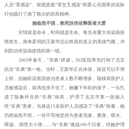
人员“零感染”、留观患观“零交叉感染”和爱心无国界的实际
行动践行了南丁格尔的崇高精神。
她临危不惧，救死扶伤诠释医者大爱
灾情就是命令，时间就是生命。每当有重大传染病疫
情发生，身体柔弱的王新华总以铁肩担道义的英雄气概，冲
到防治传染病疫情的第一线。
2003年春天，“非典”肆虐，302医院率先打响了北京
抗击“非典”第一枪。当时，王新华正在休假，按说可以不用
上班，但她听说医院收治患者人数不断增多、陆续有医护人
员被感染后，就再也坐不住了。她撇下年幼的孩子，一头扎
进了险象环生的“非典”病房，护理了北京市第一批输入
性“非典”患者。当身边15名医护人员感染了“非典”病毒，她
仍然临危不惧，一丝不苟地坚持为患者洗漱、擦身、喂水、
喂饭、清理大小便……与“非典”激战106个日夜，经她护理