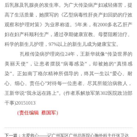
后乳胀及乳腺炎的发生率。为广大传染病产妇减轻痛苦，提
高了生活质量，她撰写的《乙型病毒性肝炎产妇回奶的疗效
观察和护理对策》为业界称道。5年来，有2000多名乙肝产
妇在妇产科顺利生产，通过孕期健康宣教、母婴阻断治疗、
科学的新生儿护理，97%以上的新生儿成为健康宝宝。
扎根传染病护理岗位24年，王新华就像“传染世界的
美丽天使”，让患者摆脱“病毒感染”，却被她的“真情感
染”。正如南丁格尔精神所倡导的，终其一生以“爱心、耐
心、细心、责任心”对待每一位患者、尽其所能治病救人，
王新华说“我永远在路上”。(作者系解放军第302医院政治部
干事)20151013
（责任编辑 蔡国军）
下一篇：
大爱救心——记广州军区广州总医院心胸外科主任张卫达