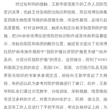
经过短时间的接触，王新华发现塞方的工作人员防范
意识淡薄，也缺乏传染病防治知识和技能，而且埃博拉病毒
是四级生物危害等级的病原微生物，传染性极强，必须引起
高度重视。针对这种情况，她牵头制定出相关制度和防护措
施，把200余份埃博拉疫情防控知识制作成宣传画和温馨提
示，张贴在医院和病房的醒目位置。她还首次提出了在埃博
拉防护标准操作规程中“脱防护服比穿防护服更关键”“由外
及内、分层分区脱防护服”的理念。这些做法，得到了WHO
和塞国卫生部的肯定，美国CDC、英国、古巴医疗队及无国
界医生组织的专家来参观交流，纷纷向王新华竖起了大拇
指，有的还以此为参考对防护措施进行了修订。此外，王新
华和队友们通过示范教学、分组训练、录制视频、情景模拟
等灵活多样的方式，对塞方的89名护士、药师、保洁员、抽
血员等工作人员进行了手把手培训，考试合格持证上岗，为