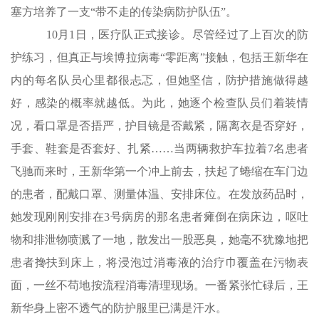
塞方培养了一支“带不走的传染病防护队伍”。
10月1日，医疗队正式接诊。尽管经过了上百次的防
护练习，但真正与埃博拉病毒“零距离”接触，包括王新华在
内的每名队员心里都很忐忑，但她坚信，防护措施做得越
好，感染的概率就越低。为此，她逐个检查队员们着装情
况，看口罩是否捂严，护目镜是否戴紧，隔离衣是否穿好，
手套、鞋套是否套好、扎紧……当两辆救护车拉着7名患者
飞驰而来时，王新华第一个冲上前去，扶起了蜷缩在车门边
的患者，配戴口罩、测量体温、安排床位。在发放药品时，
她发现刚刚安排在3号病房的那名患者瘫倒在病床边，呕吐
物和排泄物喷溅了一地，散发出一股恶臭，她毫不犹豫地把
患者搀扶到床上，将浸泡过消毒液的治疗巾覆盖在污物表
面，一丝不苟地按流程消毒清理现场。一番紧张忙碌后，王
新华身上密不透气的防护服里已满是汗水。