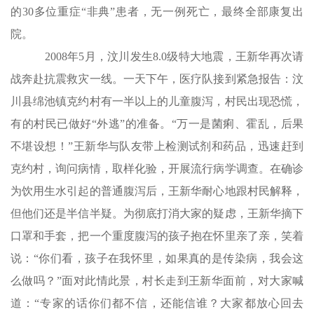
的30多位重症“非典”患者，无一例死亡，最终全部康复出
院。
2008年5月，汶川发生8.0级特大地震，王新华再次请
战奔赴抗震救灾一线。一天下午，医疗队接到紧急报告：汶
川县绵池镇克约村有一半以上的儿童腹泻，村民出现恐慌，
有的村民已做好“外逃”的准备。“万一是菌痢、霍乱，后果
不堪设想！”王新华与队友带上检测试剂和药品，迅速赶到
克约村，询问病情，取样化验，开展流行病学调查。在确诊
为饮用生水引起的普通腹泻后，王新华耐心地跟村民解释，
但他们还是半信半疑。为彻底打消大家的疑虑，王新华摘下
口罩和手套，把一个重度腹泻的孩子抱在怀里亲了亲，笑着
说：“你们看，孩子在我怀里，如果真的是传染病，我会这
么做吗？”面对此情此景，村长走到王新华面前，对大家喊
道：“专家的话你们都不信，还能信谁？大家都放心回去