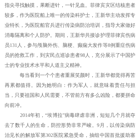
指尖寻找触摸，果断进针，一针见血。菲律宾灾区结核患者
较多，作为医院船上唯一的传染科护士，王新华主动发挥专
业特长，为医院船官兵进行传染病防治培训，指导大家做好
消毒隔离和个人防护。期间，王新华共接诊护理菲律宾伤病
员131人，参与颅脑外伤、脑梗、癫痫大发作等8例重症伤病
员的抢救工作，到灾民点巡诊患者98人，充分展示了中国护
士的专业技术水平和人道主义精神。
每当看到一个个患者重展笑颜时，王新华都觉得再苦
再累都值得。因为她明白：作为军人，就意味着责任与担
当，只要祖国和人民需要，不管前方有多么凶险，都要拼命
向前冲。
2014年初，“埃博拉”病毒肆虐非洲，短短几个月就夺
去了数千人的生命，防控形势非常严峻。9月，以传染病防
治见长的解放军第302医院紧急受命，抽组中国首批援助塞