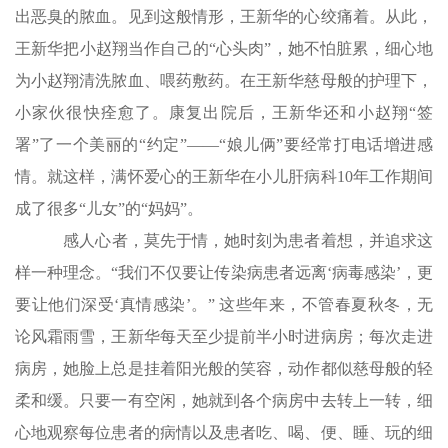
出恶臭的脓血。见到这般情形，王新华的心绞痛着。从此，
王新华把小赵翔当作自己的“心头肉”，她不怕脏累，细心地
为小赵翔清洗脓血、喂药敷药。在王新华慈母般的护理下，
小家伙很快痊愈了。康复出院后，王新华还和小赵翔“签
署”了一个美丽的“约定”——“娘儿俩”要经常打电话增进感
情。就这样，满怀爱心的王新华在小儿肝病科10年工作期间
成了很多“儿女”的“妈妈”。
感人心者，莫先于情，她时刻为患者着想，并追求这
样一种理念。“我们不仅要让传染病患者远离‘病毒感染’，更
要让他们深受‘真情感染’。” 这些年来，不管春夏秋冬，无
论风霜雨雪，王新华每天至少提前半小时进病房；每次走进
病房，她脸上总是挂着阳光般的笑容，动作都似慈母般的轻
柔和缓。只要一有空闲，她就到各个病房中去转上一转，细
心地观察每位患者的病情以及患者吃、喝、便、睡、玩的细