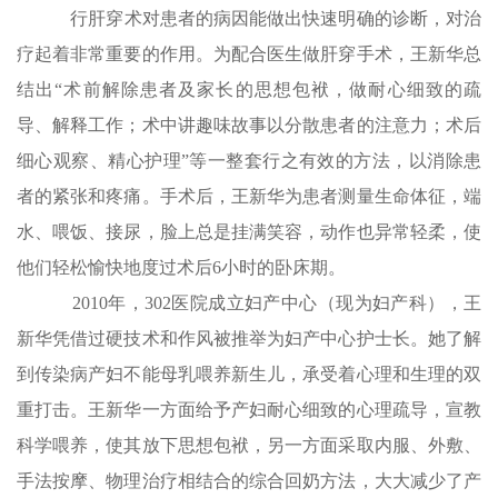
行肝穿术对患者的病因能做出快速明确的诊断，对治
疗起着非常重要的作用。为配合医生做肝穿手术，王新华总
结出“术前解除患者及家长的思想包袱，做耐心细致的疏
导、解释工作；术中讲趣味故事以分散患者的注意力；术后
细心观察、精心护理”等一整套行之有效的方法，以消除患
者的紧张和疼痛。手术后，王新华为患者测量生命体征，端
水、喂饭、接尿，脸上总是挂满笑容，动作也异常轻柔，使
他们轻松愉快地度过术后6小时的卧床期。
2010年，302医院成立妇产中心（现为妇产科），王
新华凭借过硬技术和作风被推举为妇产中心护士长。她了解
到传染病产妇不能母乳喂养新生儿，承受着心理和生理的双
重打击。王新华一方面给予产妇耐心细致的心理疏导，宣教
科学喂养，使其放下思想包袱，另一方面采取内服、外敷、
手法按摩、物理治疗相结合的综合回奶方法，大大减少了产