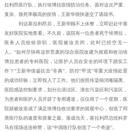
拉利昂医疗队，执行埃博拉疫情防治任务。面对这次严重、
复杂、致死率极高的疫情，王新华很快递交了请战书。
到达塞拉利昂后，王新华顾不上休整，立即赶赴中塞
友好医院实地查看。不久前，该院有一位患者死于埃博拉，
医务人员纷纷辞职，医院被迫关闭，此时已经空无一
人。“如何尽快将这所荒废的综合医院改建为留观和收治埃
博拉患者的专科医院，让医护人员在安全的环境下踏实工
作？”王新华借鉴抗击“非典”、防控“甲流”等重大疫情处置
的成功经验，立即投入了工作。他们按照传染病消毒隔离、
医院感染控制要求，划分出清洁区、潜在污染区和污染区，
为患者和医护人员开辟了专用通道，仅仅用了一个星期，医
院就被改造成了满足埃博拉收治要求的留观中心，创造了同
类医疗队的速度和质量之最。落成当天，塞拉利昂总统科罗
马在现场连连称赞，说“中国医疗队创造了一个奇迹”。